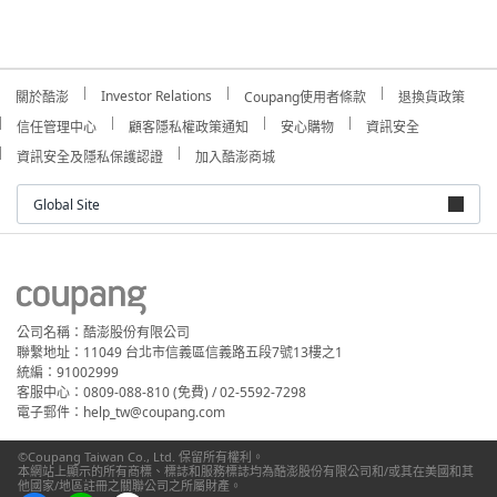
Investor Relations
關於酷澎
Coupang使用者條款
退換貨政策
信任管理中心
顧客隱私權政策通知
安心購物
資訊安全
資訊安全及隱私保護認證
加入酷澎商城
Global Site
公司名稱：酷澎股份有限公司
聯繫地址：11049 台北市信義區信義路五段7號13樓之1
統編：91002999
客服中心：0809-088-810 (免費) / 02-5592-7298
電子郵件：help_tw@coupang.com
©Coupang Taiwan Co., Ltd. 保留所有權利。
本網站上顯示的所有商標、標誌和服務標誌均為酷澎股份有限公司和/或其在美國和其
他國家/地區註冊之關聯公司之所屬財產。