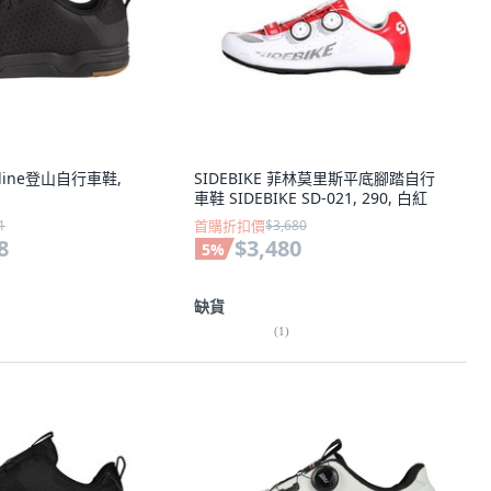
latline登山自行車鞋,
SIDEBIKE 菲林莫里斯平底腳踏自行
車鞋 SIDEBIKE SD-021, 290, 白紅
1
首購折扣價
$3,680
8
$3,480
5
%
缺貨
(
1
)