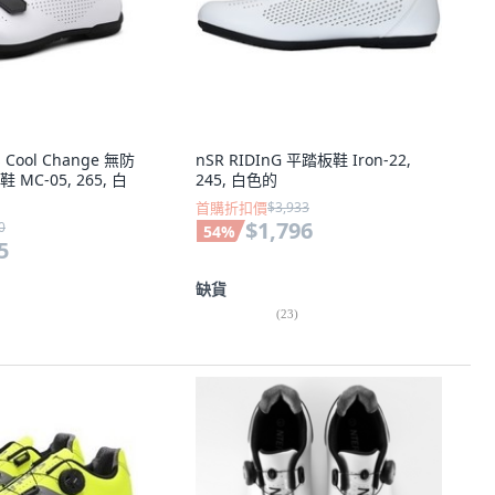
 Cool Change 無防
nSR RIDInG 平踏板鞋 Iron-22,
C-05, 265, 白
245, 白色的
首購折扣價
$3,933
$1,796
0
54
%
5
缺貨
(
23
)