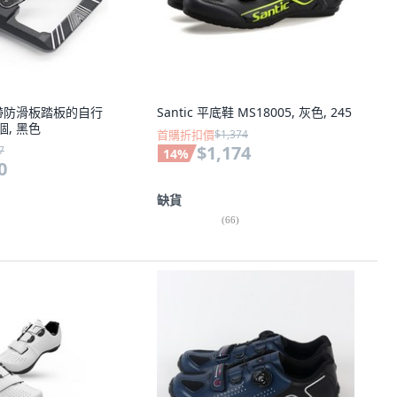
R 帶防滑板踏板的自行
Santic 平底鞋 MS18005, 灰色, 245
個, 黑色
首購折扣價
$1,374
$1,174
7
14
%
0
缺貨
(
66
)