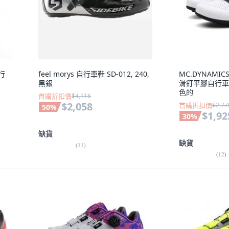
自行
feel morys 自行車鞋 SD-012, 240,
MC.DYNAMICS
黑銀
滑釘平腳自行車鞋 M
色的
首購折扣價
$4,116
$2,058
首購折扣價
$2,77
50
%
$1,92
30
%
缺貨
缺貨
(
11
)
(
12
)