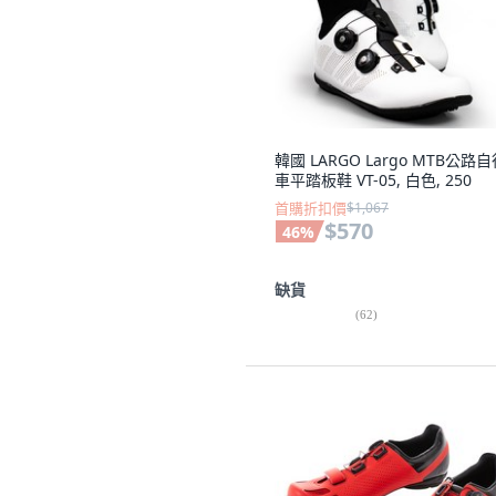
韓國 LARGO Largo MTB公路
車平踏板鞋 VT-05, 白色, 250
首購折扣價
$1,067
$570
46
%
缺貨
(
62
)