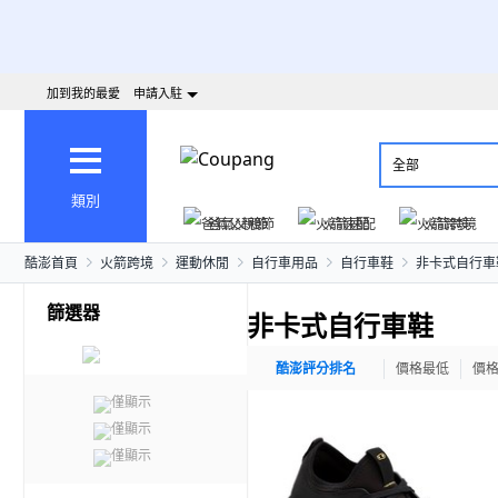
加到我的最愛
申請入駐
全部
類別
爸氣父親節
火箭速配
火箭跨境
酷澎首頁
火箭跨境
運動休閒
自行車用品
自行車鞋
非卡式自行車
篩選器
非卡式自行車鞋
酷澎評分排名
價格最低
價
僅顯示
僅顯示
僅顯示