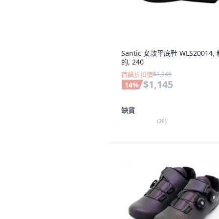
Santic 女款平底鞋 WLS20014,
的, 240
首購折扣價
$1,345
$1,145
14
%
缺貨
(
20
)