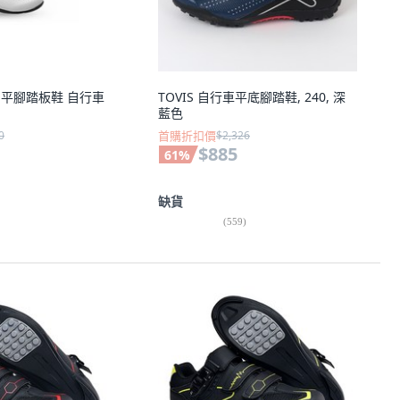
B3 平腳踏板鞋 自行車
TOVIS 自行車平底腳踏鞋, 240, 深
藍色
0
首購折扣價
$2,326
$885
61
%
缺貨
(
559
)