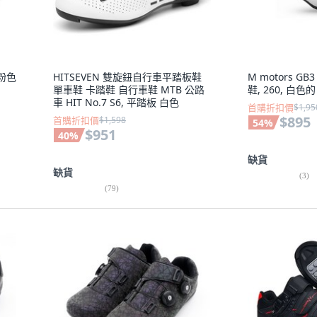
 粉色
HITSEVEN 雙旋鈕自行車平踏板鞋
M motors G
單車鞋 卡踏鞋 自行車鞋 MTB 公路
鞋, 260, 白色的
車 HIT No.7 S6, 平踏板 白色
首購折扣價
$1,95
$895
首購折扣價
$1,598
54
%
$951
40
%
缺貨
缺貨
(
3
)
(
79
)