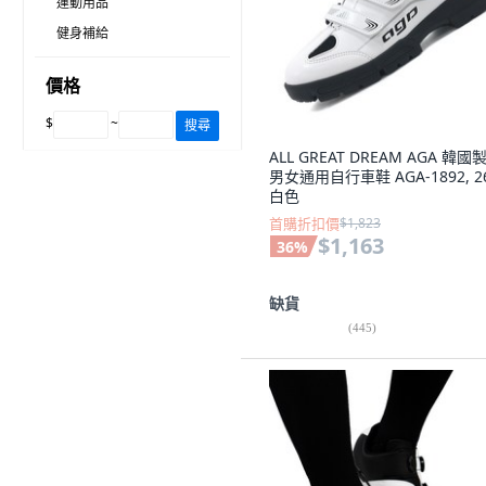
運動用品
健身補給
價格
$
~
搜尋
ALL GREAT DREAM AGA 韓國
男女通用自行車鞋 AGA-1892, 26
白色
首購折扣價
$1,823
$1,163
36
%
缺貨
(
445
)