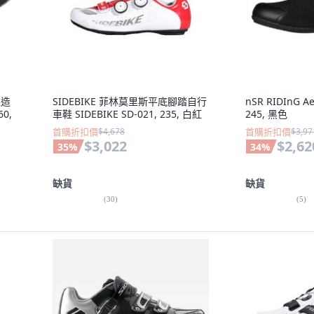
製造
SIDEBIKE 菲林莫里斯平底腳踏自行
nSR RIDInG
0,
車鞋 SIDEBIKE SD-021, 235, 白紅
245, 黑色
首購折扣價
$4,678
首購折扣價
$3,97
$3,022
$2,62
35
%
34
%
缺貨
缺貨
(
30
)
(
5
)