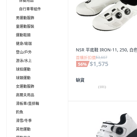
保養用品
自行車零組件
男運動服飾
童運動服裝
運動鞋類
健身/瑜珈
NSR 平底鞋 IRON-11, 250, 白
登山/戶外
首購折扣價
$3,607
游泳/水上
$1,575
56
%
球拍運動
球類運動
缺貨
女運動服飾
(
101
)
高爾夫用品
滑板車/直排輪
釣魚
滑雪/冬季
其他運動