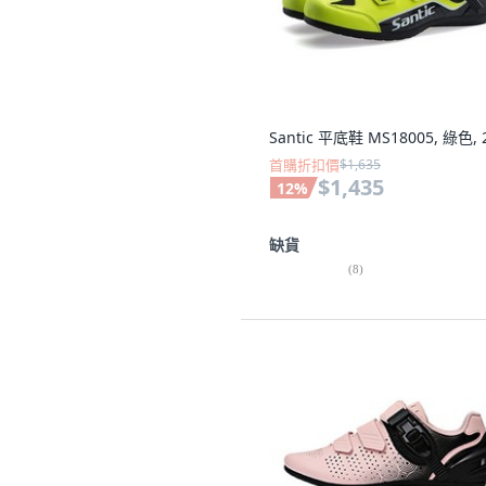
Santic 平底鞋 MS18005, 綠色, 
首購折扣價
$1,635
$1,435
12
%
缺貨
(
8
)