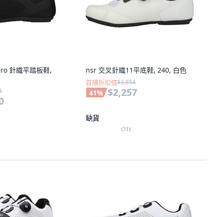
 Aero 針織平踏板鞋,
nsr 交叉針織11平底鞋, 240, 白色
首購折扣價
$3,854
$2,257
1
41
%
0
缺貨
(
31
)