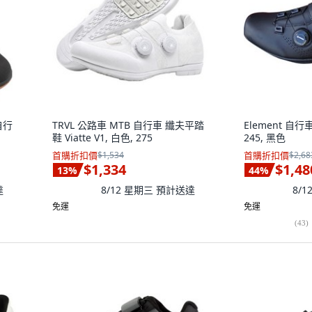
 自行
TRVL 公路車 MTB 自行車 纖夫平踏
Element 自行
鞋 Viatte V1, 白色, 275
245, 黑色
首購折扣價
$1,534
首購折扣價
$2,68
$1,334
$1,48
13
%
44
%
達
8/12 星期三
預計送達
8/
免運
免運
(
43
)