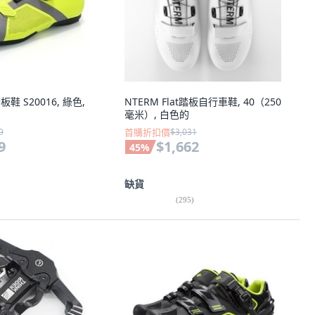
踏板鞋 S20016, 綠色,
NTERM Flat踏板自行車鞋, 40（250
毫米）, 白色的
9
首購折扣價
$3,031
9
$1,662
45
%
缺貨
(
295
)