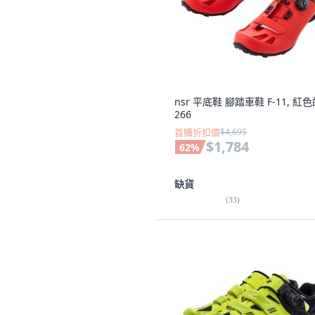
nsr 平底鞋 腳踏車鞋 F-11, 紅色
266
首購折扣價
$4,695
$1,784
62
%
缺貨
(
33
)