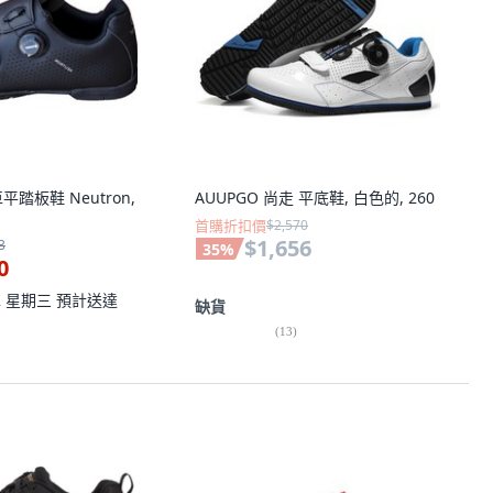
車平踏板鞋 Neutron,
AUUPGO 尚走 平底鞋, 白色的, 260
首購折扣價
$2,570
$1,656
3
35
%
0
12 星期三
預計送達
缺貨
(
13
)