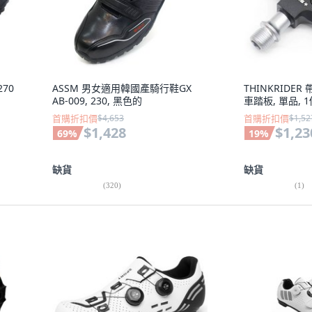
270
ASSM 男女適用韓國產騎行鞋GX
THINKRIDE
AB-009, 230, 黑色的
車踏板, 單品, 1
首購折扣價
$4,653
首購折扣價
$1,52
$1,428
$1,23
69
%
19
%
缺貨
缺貨
(
320
)
(
1
)