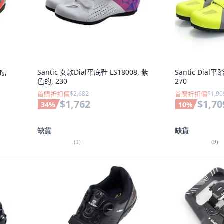
的,
Santic 女款Dial平底鞋 LS18008, 紫
Santic Dial平
色的, 230
270
首購折扣價
$2,682
首購折扣價
$1,90
$1,762
$1,70
34
%
10
%
缺貨
缺貨
(
1
)
(
9
)