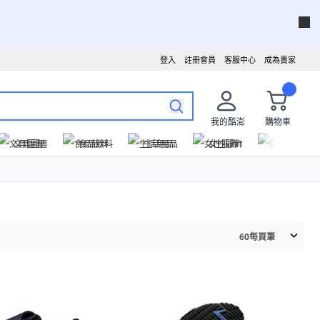
登入
註冊會員
客服中心
成為賣家
我的酷澎
購物車
文具圖書
食品飲料
生活用品
女性服飾
運動戶外
60
每頁筆