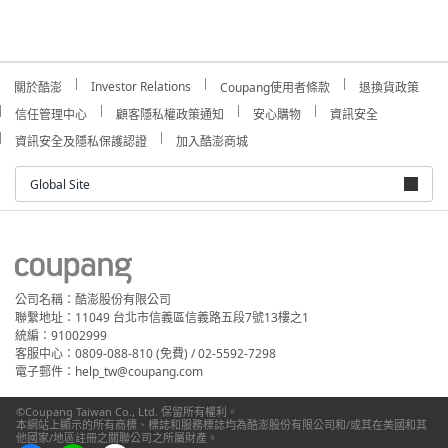
Investor Relations
關於酷澎
Coupang使用者條款
退換貨政策
信任管理中心
顧客隱私權政策通知
安心購物
資訊安全
資訊安全及隱私保護認證
加入酷澎商城
Global Site
公司名稱：酷澎股份有限公司
聯繫地址：11049 台北市信義區信義路五段7號13樓之1
統編：91002999
客服中心：0809-088-810 (免費) / 02-5592-7298
電子郵件：help_tw@coupang.com
©Coupang Taiwan Co., Ltd. 保留所有權利。
本網站上顯示的所有商標、標誌和服務標誌均為酷澎股份有限公司和/或其在美國和其
他國家/地區註冊之關聯公司之所屬財產。