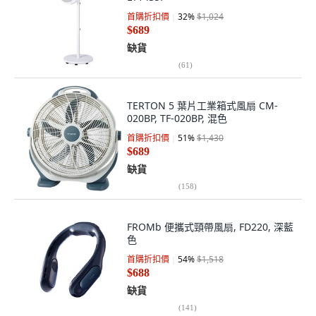
首購折扣價
32
%
$1,024
$689
缺貨
(
61
)
TERTON 5 葉片工業箱式風扇 CM-
020BP, TF-020BP, 混色
首購折扣價
51
%
$1,430
$689
缺貨
(
158
)
FROMb 便攜式頸帶風扇, FD220, 深藍
色
首購折扣價
54
%
$1,518
$688
缺貨
(
141
)