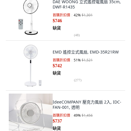
DAE WOONG 立式遙控電風扇 35cm,
DWF-R1435
首購折扣價
42
%
$1,301
$746
缺貨
(
48
)
EMD 遙控立式風扇, EMD-35R21RW
首購折扣價
51
%
$1,521
$742
缺貨
(
277
)
IdeeCOMPANY 壓克力風扇 2入, IDC-
FAN-001, 透明
首購折扣價
49
%
$1,456
$737
缺貨