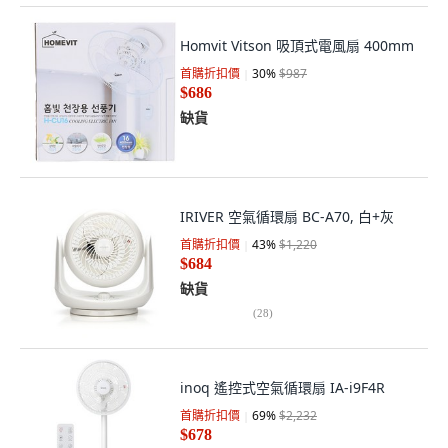
Homvit Vitson 吸頂式電風扇 400mm
首購折扣價
30
%
$987
$686
缺貨
IRIVER 空氣循環扇 BC-A70, 白+灰
首購折扣價
43
%
$1,220
$684
缺貨
(
28
)
inoq 遙控式空氣循環扇 IA-i9F4R
首購折扣價
69
%
$2,232
$678