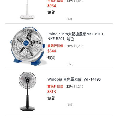
首購折扣價
43
%
$1,642
$934
缺貨
(
12
)
Raina 50cm大箱搧風扇NKF-B201,
NKF-B201, 混色
首購折扣價
58
%
$1,296
$544
缺貨
(
856
)
Windpia 黑色電風扇, WF-1419S
首購折扣價
33
%
$1,216
$813
缺貨
(
186
)