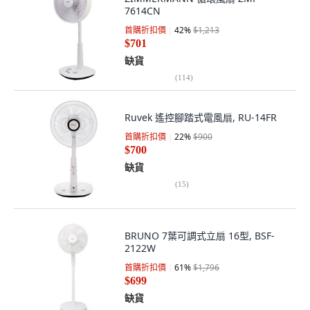
7614CN
首購折扣價
42
%
$1,213
$701
缺貨
(
114
)
Ruvek 遙控腳踏式電風扇, RU-14FR
首購折扣價
22
%
$900
$700
缺貨
(
15
)
BRUNO 7葉可調式立扇 16型, BSF-
2122W
首購折扣價
61
%
$1,796
$699
缺貨