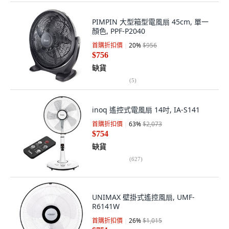
PIMPIN 大型箱型電風扇 45cm, 單一
顏色, PPF-P2040
首購折扣價
20
%
$956
$756
缺貨
(
5
)
inoq 遙控式電風扇 14吋, IA-S141
首購折扣價
63
%
$2,073
$754
缺貨
(
627
)
UNIMAX 壁掛式遙控風扇, UMF-
R6141W
首購折扣價
26
%
$1,015