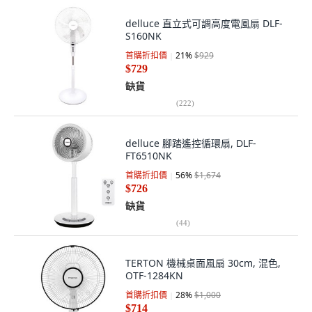
delluce 直立式可調高度電風扇 DLF-
S160NK
首購折扣價
21
%
$929
$729
缺貨
(
222
)
delluce 腳踏遙控循環扇, DLF-
FT6510NK
首購折扣價
56
%
$1,674
$726
缺貨
(
44
)
TERTON 機械桌面風扇 30cm, 混色,
OTF-1284KN
首購折扣價
28
%
$1,000
$714