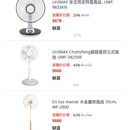
UnIMAX 坐式用定時電風扇, UMF-
9833KN
首購折扣價
26
%
$916
$670
缺貨
(
279
)
UnIMAX Chomifong腳踏遙控立式風
扇 UMF-3425XR
首購折扣價
43
%
$1,172
$666
缺貨
(
63
)
En tus manos 木金屬架風扇 35cm,
WF-2900
首購折扣價
62
%
$1,764
$666
缺貨