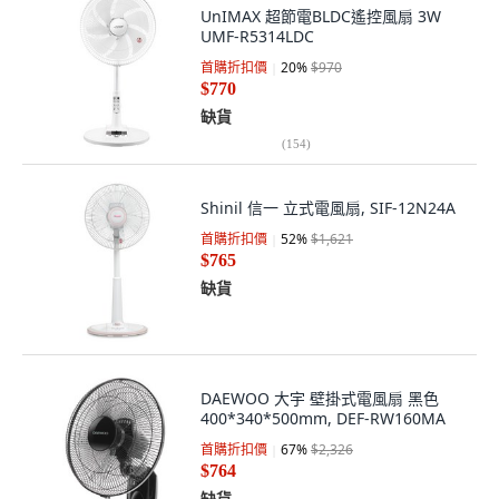
UnIMAX 超節電BLDC遙控風扇 3W
UMF-R5314LDC
首購折扣價
20
%
$970
$770
缺貨
(
154
)
Shinil 信一 立式電風扇, SIF-12N24A
首購折扣價
52
%
$1,621
$765
缺貨
DAEWOO 大宇 壁掛式電風扇 黑色
400*340*500mm, DEF-RW160MA
首購折扣價
67
%
$2,326
$764
缺貨