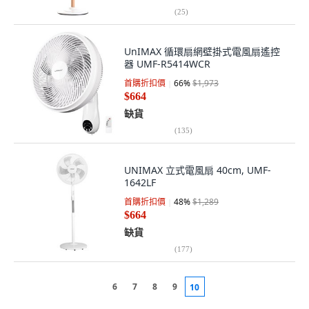
(
25
)
UnIMAX 循環扇網壁掛式電風扇遙控
器 UMF-R5414WCR
首購折扣價
66
%
$1,973
$664
缺貨
(
135
)
UNIMAX 立式電風扇 40cm, UMF-
1642LF
首購折扣價
48
%
$1,289
$664
缺貨
(
177
)
6
7
8
9
10