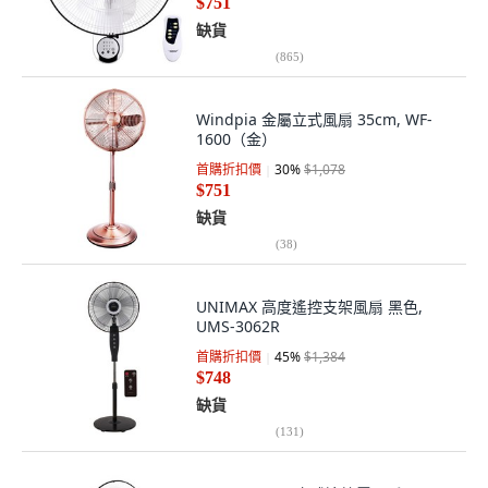
$751
缺貨
(
865
)
Windpia 金屬立式風扇 35cm, WF-
1600（金）
首購折扣價
30
%
$1,078
$751
缺貨
(
38
)
UNIMAX 高度遙控支架風扇 黑色,
UMS-3062R
首購折扣價
45
%
$1,384
$748
缺貨
(
131
)