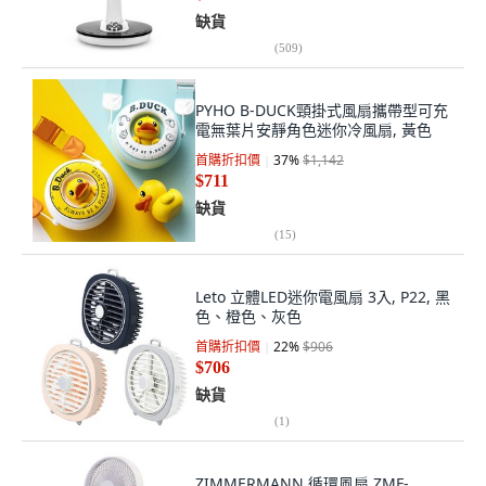
缺貨
(
509
)
PYHO B-DUCK頸掛式風扇攜帶型可充
電無葉片安靜角色迷你冷風扇, 黃色
首購折扣價
37
%
$1,142
$711
缺貨
(
15
)
Leto 立體LED迷你電風扇 3入, P22, 黑
色、橙色、灰色
首購折扣價
22
%
$906
$706
缺貨
(
1
)
ZIMMERMANN 循環風扇 ZMF-