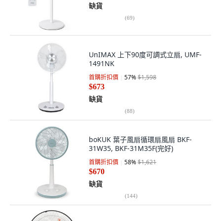
缺貨
(
69
)
UnIMAX 上下90度可調式立扇, UMF-
1491NK
首購折扣價
57
%
$1,598
$673
缺貨
(
88
)
boKUK 葉子風扇循環扇風扇 BKF-
31W35, BKF-31M35F(完好)
首購折扣價
58
%
$1,621
$670
缺貨
(
144
)