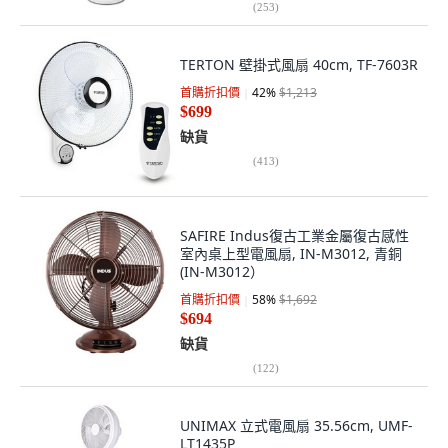
(
253
)
TERTON 壁掛式風扇 40cm, TF-7603R
首購折扣價
42
%
$1,213
$699
缺貨
(
413
)
SAFIRE Indus復古工業金屬復古感性
室內桌上型電風扇, IN-M3012, 青銅
(IN-M3012）
首購折扣價
58
%
$1,692
$694
缺貨
(
122
)
UNIMAX 立式電風扇 35.56cm, UMF-
LT1435P