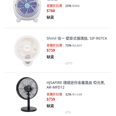
首購折扣價
20
%
$960
$760
缺貨
Shinil 信一 壁掛式循環扇, SIF-R07CK
首購折扣價
70
%
$2,607
$759
缺貨
(
217
)
HJSAFIRE 環繞迷你金屬風扇 啞光黑,
AR-MFD12
首購折扣價
32
%
$1,128
$759
缺貨
(
71
)