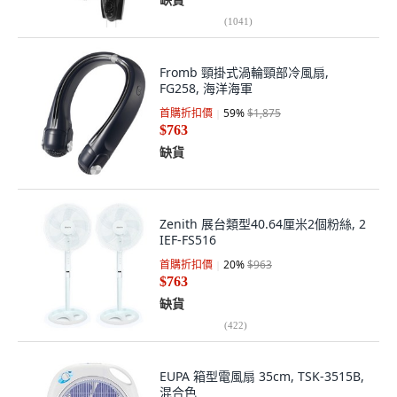
(
1041
)
Fromb 頸掛式渦輪頸部冷風扇,
FG258, 海洋海軍
首購折扣價
59
%
$1,875
$763
缺貨
Zenith 展台類型40.64厘米2個粉絲, 2
IEF-FS516
首購折扣價
20
%
$963
$763
缺貨
(
422
)
EUPA 箱型電風扇 35cm, TSK-3515B,
混合色