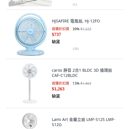
(
1
)
HJSAFIRE 電風扇, HJ-12FO
首購折扣價
39
%
$1,222
$737
缺貨
(
26
)
caros 靜音 2合1 BLDC 3D 循環扇
CAF-C12BLDC
首購折扣價
13
%
$1,463
$1,263
缺貨
Lami Art 金屬立扇 LMF-S12S LMF-
S12G