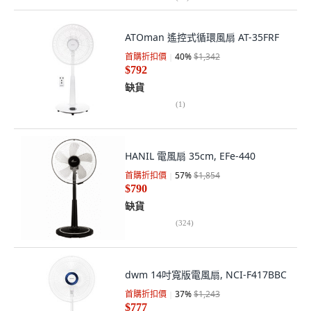
ATOman 遙控式循環風扇 AT-35FRF
首購折扣價
40
%
$1,342
$792
缺貨
(
1
)
HANIL 電風扇 35cm, EFe-440
首購折扣價
57
%
$1,854
$790
缺貨
(
324
)
dwm 14吋寬版電風扇, NCI-F417BBC
首購折扣價
37
%
$1,243
$777