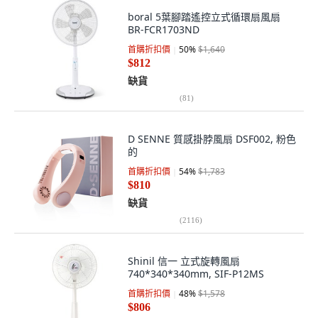
boral 5葉腳踏遙控立式循環扇風扇
BR-FCR1703ND
首購折扣價
50
%
$1,640
$812
缺貨
(
81
)
D SENNE 質感掛脖風扇 DSF002, 粉色
的
首購折扣價
54
%
$1,783
$810
缺貨
(
2116
)
Shinil 信一 立式旋轉風扇
740*340*340mm, SIF-P12MS
首購折扣價
48
%
$1,578
$806