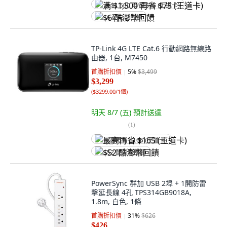
满 $1,500 再省 $75 (王道卡)
$6 酷澎幣回饋
TP-Link 4G LTE Cat.6 行動網路無線路
由器, 1台, M7450
首購折扣價
5
%
$3,499
$3,299
(
$3299.00/1個
)
明天 8/7 (五)
預計送達
(
1
)
最高再省 $165 (王道卡)
$52 酷澎幣回饋
PowerSync 群加 USB 2埠 + 1開防雷
擊延長線 4孔 TPS314GB9018A,
1.8m, 白色, 1條
首購折扣價
31
%
$626
$426