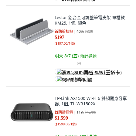
Lestar 鋁合金可調整筆電支架 單槽款
KM25, 1個, 銀色
首購折扣價
40
%
$329
$197
(
$197.00/1個
)
明天 8/7 (五)
預計送達
(
4
)
满 $1,500 再省 $75 (王道卡)
$8 酷澎幣回饋
TP-Link AX1500 Wi-Fi 6 雙頻隨身分享
器, 1個, TL-WR1502X
首購折扣價
11
%
$1,799
$1,599
(
$1599.00/1個
)