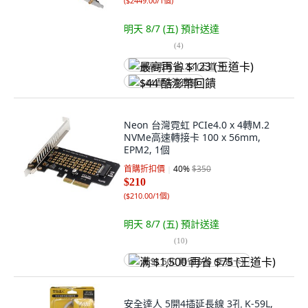
(
$2449.00/1個
)
明天 8/7 (五)
預計送達
(
4
)
最高再省 $123 (王道卡)
$44 酷澎幣回饋
Neon 台灣霓虹 PCIe4.0 x 4轉M.2
NVMe高速轉接卡 100 x 56mm,
EPM2, 1個
首購折扣價
40
%
$350
$210
(
$210.00/1個
)
明天 8/7 (五)
預計送達
(
10
)
满 $1,500 再省 $75 (王道卡)
安全達人 5開4插延長線 3孔 K-59L,