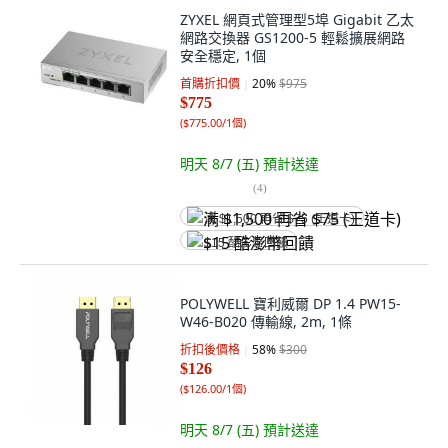
ZYXEL 網頁式管理型5埠 Gigabit 乙太
網路交換器 GS1200-5 輕鬆擴展網路
安全穩定, 1個
首購折扣價
20
%
$975
$775
(
$775.00/1個
)
明天 8/7 (五)
預計送達
(
4
)
满 $1,500 再省 $75 (王道卡)
$15 酷澎幣回饋
POLYWELL 寶利威爾 DP 1.4 PW15-
W46-B020 傳輸線, 2m, 1條
折扣後價格
58
%
$300
$126
(
$126.00/1個
)
明天 8/7 (五)
預計送達