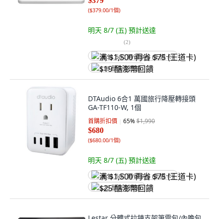
$379
(
$379.00/1個
)
明天 8/7 (五)
預計送達
(
2
)
满 $1,500 再省 $75 (王道卡)
$19 酷澎幣回饋
DTAudio 6合1 萬國旅行降壓轉接頭
GA-TF110-W, 1個
首購折扣價
65
%
$1,990
$680
(
$680.00/1個
)
明天 8/7 (五)
預計送達
满 $1,500 再省 $75 (王道卡)
$25 酷澎幣回饋
Lestar 分體式拉鍊支架筆電包/內膽包