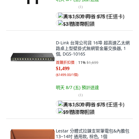
(
1
)
满 $1,500 再省 $75 (王道卡)
$3 酷澎幣回饋
D-Link 台灣公司貨 16埠 超高速乙太網
路桌上型壁掛式無網管金屬交換器, 1
個, DGS-1016S
首購折扣價
11
%
$1,699
$1,499
(
$1499.00/1個
)
明天 8/7 (五)
預計送達
(
1
)
满 $1,500 再省 $75 (王道卡)
$9 酷澎幣回饋
Lestar 分體式拉鍊支架筆電包&內膽包
13~14吋 通用款, 棕色, 1個