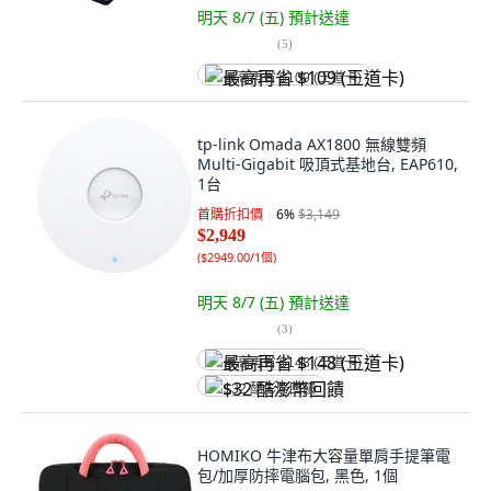
明天 8/7 (五)
預計送達
(
5
)
最高再省 $109 (王道卡)
tp-link Omada AX1800 無線雙頻
Multi-Gigabit 吸頂式基地台, EAP610,
1台
首購折扣價
6
%
$3,149
$2,949
(
$2949.00/1個
)
明天 8/7 (五)
預計送達
(
3
)
最高再省 $148 (王道卡)
$32 酷澎幣回饋
HOMIKO 牛津布大容量單肩手提筆電
包/加厚防摔電腦包, 黑色, 1個