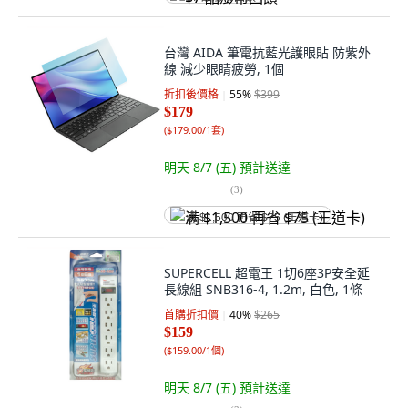
台灣 AIDA 筆電抗藍光護眼貼 防紫外
線 減少眼睛疲勞, 1個
折扣後價格
55
%
$399
$179
(
$179.00/1套
)
明天 8/7 (五)
預計送達
(
3
)
满 $1,500 再省 $75 (王道卡)
SUPERCELL 超電王 1切6座3P安全延
長線組 SNB316-4, 1.2m, 白色, 1條
首購折扣價
40
%
$265
$159
(
$159.00/1個
)
明天 8/7 (五)
預計送達