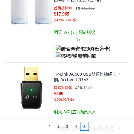
首購折扣價
1
%
$18,165
$17,965
(
$17965.00/1個
)
明天 8/7 (五)
預計送達
(
6
)
最高再省 $200 (王道卡)
$545 酷澎幣回饋
TP-Link AC600 USB雙頻無線網卡, 1
個, Archer T2U v3
首購折扣價
40
%
$349
$209
(
$209.00/1個
)
明天 8/7 (五)
預計送達
(
1
)
1
2
3
4
5
满 $1,500 再省 $75 (王道卡)