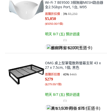
Wi-Fi 7 BE9500 3頻無線MESH路由器
全2.5Gbps Port, 1台, M95
首購折扣價
3
%
$5,250
$5,050
(
$5050.00/1個
)
明天 8/7 (五)
預計送達
(
1
)
最高再省 $200 (王道卡)
OMG 桌上型筆電散熱螢幕支架 43 x
27 x 7.5cm, 1個, 黑色
首購折扣價
40
%
$465
$279
(
$279.00/1個
)
明天 8/7 (五)
預計送達
(
1
)
满 $1,500 再省 $75 (王道卡)