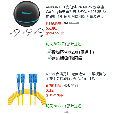
ANBORTEH 安伯特 P4 AiBox 安卓機
CarPlay轉安卓系統 8核心 + 128GB 隨
插即用 1年保固 附傳輸線 + 電源連接
線, 1個, PCS47
折扣後價格
9
%
$5,988
$5,391
(
$5391.00/1個
)
明天 8/7 (五)
預計送達
最高再省 $200 (王道卡)
$135 酷澎幣回饋
Neon 台灣霓虹 電信級SC-SC單模雙芯
全雙工光纖跳線, 黃色, 1m, 1條
首購折扣價
40
%
$188
$112
(
$112.00/1個
)
明天 8/7 (五)
預計送達
(
3
)