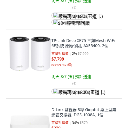
明天 8/7 (五)
預計送達
(
1
)
最高再省 $80 (王道卡)
$24 酷澎幣回饋
TP-Link Deco XE75 三頻Mesh WiFi
6E系統 原廠保固, AXE5400, 2個
首購折扣價
2
%
$7,999
$7,799
(
$3899.50/1個
)
明天 8/7 (五)
預計送達
(
4
)
最高再省 $200 (王道卡)
D-Link 監視器 8埠 Gigabit 桌上型無
網管交換器, DGS-1008A, 1個
首購折扣價
34
%
$579