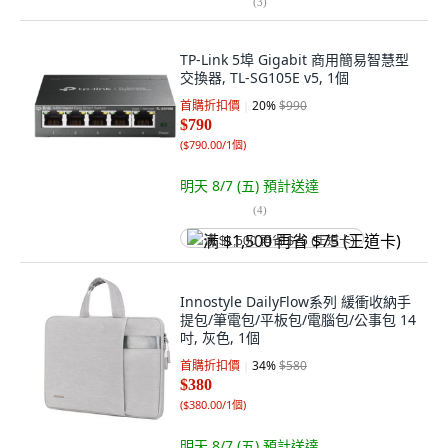
(
3
)
TP-Link 5埠 Gigabit 商用簡易智慧型
交換器, TL-SG105E v5, 1個
首購折扣價
20
%
$990
$790
(
$790.00/1個
)
明天 8/7 (五)
預計送達
(
4
)
满 $1,500 再省 $75 (王道卡)
Innostyle DailyFlow系列 緩衝收納手
提包/筆電包/平板包/電腦包/公事包 14
吋, 灰色, 1個
首購折扣價
34
%
$580
$380
(
$380.00/1個
)
明天 8/7 (五)
預計送達