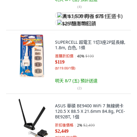
(
4
)
满 $1,500 再省 $75 (王道卡)
$29 酷澎幣回饋
SUPERCELL 超電王 1切3座2P延長線,
1.8m, 白色, 1條
首購折扣價
40
%
$199
$119
(
$119.00/1個
)
明天 8/7 (五)
預計送達
(
2
)
ASUS 華碩 BE9400 WiFi 7 無線網卡
120.5 X 88.5 X 21.6mm 84.8g, PCE-
BE92BT, 1個
折扣後價格
2
%
$2,499
$2,449