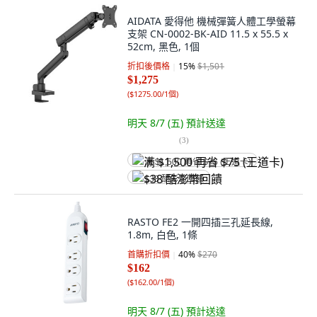
AIDATA 愛得他 機械彈簧人體工學螢幕
支架 CN-0002-BK-AID 11.5 x 55.5 x
52cm, 黑色, 1個
折扣後價格
15
%
$1,501
$1,275
(
$1275.00/1個
)
明天 8/7 (五)
預計送達
(
3
)
满 $1,500 再省 $75 (王道卡)
$38 酷澎幣回饋
RASTO FE2 一開四插三孔延長線,
1.8m, 白色, 1條
首購折扣價
40
%
$270
$162
(
$162.00/1個
)
明天 8/7 (五)
預計送達