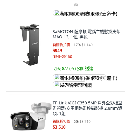
(
5
)
满 $1,500 再省 $75 (王道卡)
SaMOTON 薩摩頓 電腦主機懸掛支架
MAO-12, 1個, 黑色
首購折扣價
17
%
$1,149
$949
(
$949.00/1個
)
明天 8/7 (五)
預計送達
满 $1,500 再省 $75 (王道卡)
$27 酷澎幣回饋
TP-Link VIGI C350 5MP 戶外全彩槍型
監視器/商用網路監控攝影機 2.8mm鏡
頭, 1組
首購折扣價
5
%
$3,710
$3,510