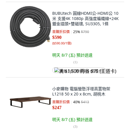
BUBUtech 圓線HDMI公-HDMI公 10
米 支援4K 1080p 高強度編織線+24K
鍍金插頭+雙磁環, SU3305, 1條
首購折扣價
25
%
$790
$590
(
$590.00/1個
)
明天 8/7 (五)
預計送達
(
1
)
满 $1,500 再省 $75 (王道卡)
小麥購物 電腦螢懸浮增高置物架
L1218 50 x 20 x 8cm, 胡桃木
首購折扣價
40
%
$413
$247
明天 8/7 (五)
預計送達
(
3
)