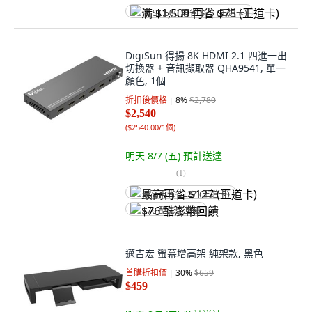
满 $1,500 再省 $75 (王道卡)
DigiSun 得揚 8K HDMI 2.1 四進一出
切換器 + 音訊擷取器 QHA9541, 單一
顏色, 1個
折扣後價格
8
%
$2,780
$2,540
(
$2540.00/1個
)
明天 8/7 (五)
預計送達
(
1
)
最高再省 $127 (王道卡)
$76 酷澎幣回饋
邁吉宏 螢幕增高架 純架款, 黑色
首購折扣價
30
%
$659
$459