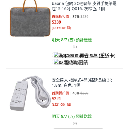
baona 包納 3C輕奢華 皮質手提筆電
包15-16吋 Q016, 灰棕色, 1個
首購折扣價
37
%
$539
$339
(
$339.00/1個
)
明天 8/7 (五)
預計送達
(
1
)
满 $1,500 再省 $75 (王道卡)
$3 酷澎幣回饋
安全達人 按壓式4開3插延長線 3P,
1.8m, 白色, 1個
首購折扣價
40
%
$369
$221
(
$221.00/1個
)
明天 8/7 (五)
預計送達
(
4
)