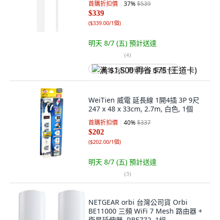
首購折扣價
37
%
$539
$339
(
$339.00/1個
)
明天 8/7 (五)
預計送達
(
4
)
满 $1,500 再省 $75 (王道卡)
WeiTien 威電 延長線 1開4插 3P 9尺
247 x 48 x 33cm, 2.7m, 白色, 1個
首購折扣價
40
%
$337
$202
(
$202.00/1個
)
明天 8/7 (五)
預計送達
(
3
)
NETGEAR orbi 台灣公司貨 Orbi
BE11000 三頻 WiFi 7 Mesh 路由器 +
衛星延伸器, RBE772, 1組