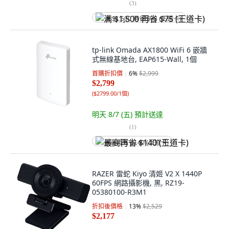
(
3
)
满 $1,500 再省 $75 (王道卡)
tp-link Omada AX1800 WiFi 6 嵌牆
式無線基地台, EAP615-Wall, 1個
首購折扣價
6
%
$2,999
$2,799
(
$2799.00/1個
)
明天 8/7 (五)
預計送達
(
1
)
最高再省 $140 (王道卡)
RAZER 雷蛇 Kiyo 清姬 V2 X 1440P
60FPS 網路攝影機, 黑, RZ19-
05380100-R3M1
折扣後價格
13
%
$2,529
$2,177