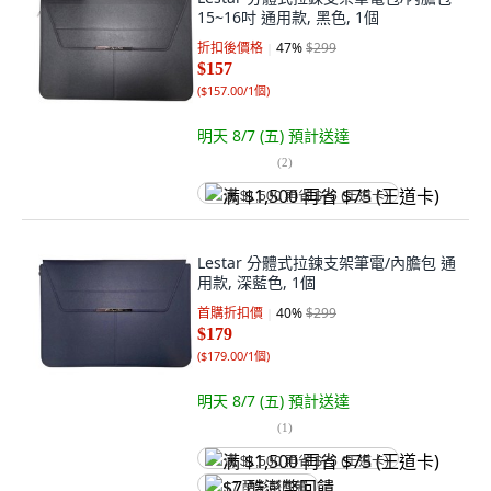
15~16吋 通用款, 黑色, 1個
折扣後價格
47
%
$299
$157
(
$157.00/1個
)
明天 8/7 (五)
預計送達
(
2
)
满 $1,500 再省 $75 (王道卡)
Lestar 分體式拉鍊支架筆電/內膽包 通
用款, 深藍色, 1個
首購折扣價
40
%
$299
$179
(
$179.00/1個
)
明天 8/7 (五)
預計送達
(
1
)
满 $1,500 再省 $75 (王道卡)
$7 酷澎幣回饋