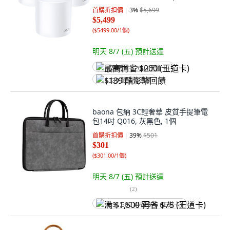
首購折扣價
3
%
$5,699
$5,499
(
$5499.00/1個
)
明天 8/7 (五)
預計送達
最高再省 $200 (王道卡)
$139 酷澎幣回饋
baona 包納 3C輕奢華 皮質手提筆電
包14吋 Q016, 灰黑色, 1個
首購折扣價
39
%
$501
$301
(
$301.00/1個
)
明天 8/7 (五)
預計送達
(
2
)
满 $1,500 再省 $75 (王道卡)