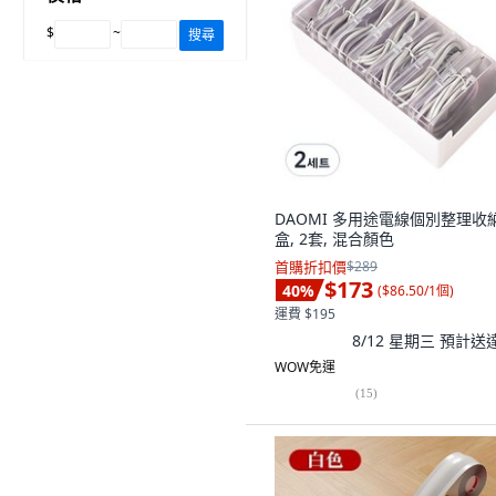
$
~
搜尋
DAOMI 多用途電線個別整理收
盒, 2套, 混合顏色
首購折扣價
$289
$173
40
%
(
$86.50/1個
)
運費 $195
8/12 星期三
預計送
WOW免運
(
15
)