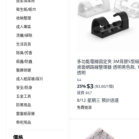
居家清潔劑
衛生紙/紙巾
收納整理
成人專區
洗曬/掃除
生活百貨
除臭/芳香
多功能電線固定夾 3M背膠S型
殺蟲/防蟲
桌面網路線整理器 透明黑色款, 1
醫療保健
透明
成人紙尿褲/尿片
$4
$3
25
%
(
$3.00/1個
)
安全/防身
運費 $67
五金工具
8/12 星期三
預計送達
防寒用品
免費退貨
嬰童紙尿褲
祭祀用品
價格