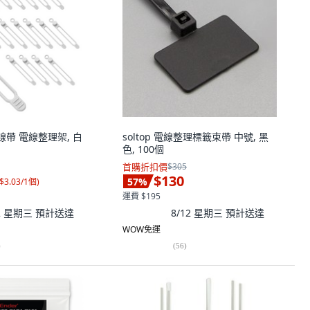
線帶 電線整理架, 白
soltop 電線整理標籤束帶 中號, 黑
色, 100個
首購折扣價
$305
$130
57
%
$3.03/1個
)
運費 $195
12 星期三
預計送達
8/12 星期三
預計送達
WOW免運
)
(
56
)