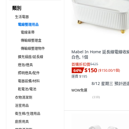
類別
生活電器
電線整理用品
電線束帶
傳輸線整理盒
傳輸線整理物件
Mabel In Home 延長線電線收
白色, 1個
擴充插座/延長線
首購折扣價
$425
燈泡/燈具
$150
64
%
(
$150.00/1個
)
照明燈具/配件
運費 $195
電器設備/材料
8/12 星期三
預計送
乾電池/電池
WOW免運
衣物清潔劑
(
110
)
浴室用品
衛生棉/生理用品
廚房用具