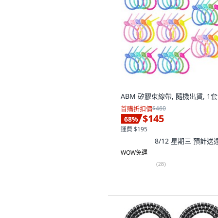
ABM 矽膠束線帶, 隨機出貨, 1套
首購折扣價
$460
$145
68
%
運費 $195
8/12 星期三
預計送
WOW免運
(
28
)