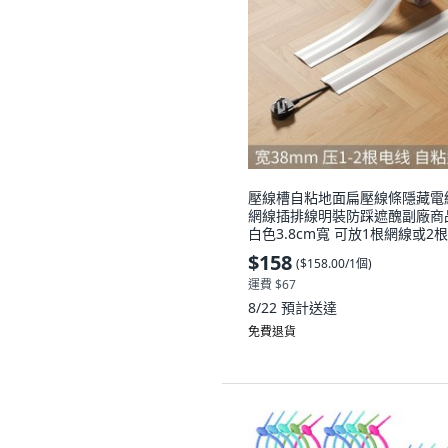
壓線槽自粘地面扁壓線條隱藏電
網線插排線明裝防踩遮醜副廠商
白色3.8cm寬 可放1根網線或2
電,3米 自帶背膠, 1個
$158
(
$158.00/1個
)
運費 $67
8/22
預計送達
免費退貨