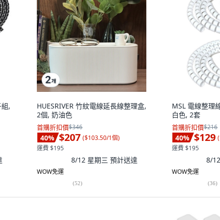
子組,
HUESRIVER 竹紋電線延長線整理盒,
MSL 電線整理線
2個, 奶油色
白色, 2套
首購折扣價
$346
首購折扣價
$216
$207
$129
40
%
40
%
(
$103.50/1個
)
(
運費 $195
運費 $195
達
8/12 星期三
預計送達
8/
WOW免運
WOW免運
(
52
)
(
36
)