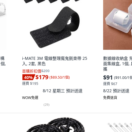
結構
i-MATE 3M 電線整理魔鬼氈束帶 25
數據線收納盒 
個,
入, 2套, 黑色
面集線盒, 1個
攜
首購折扣價
$299
$179
$91
40
%
(
$89.50/1個
)
(
$91.00/1
運費 $195
運費 $67
8/12 星期三
預計送達
8/22
預計送達
WOW免運
免費退貨
(
29
)