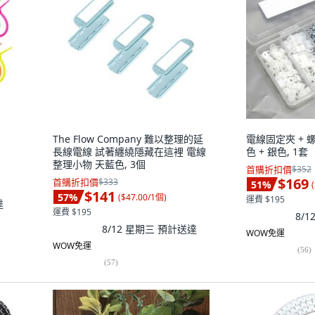
The Flow Company 難以整理的延
電線固定夾 + 
長線電線 試著纏繞隱藏在這裡 電線
色 + 銀色, 1套
整理小物 天藍色, 3個
首購折扣價
$352
$169
首購折扣價
$333
51
%
(
$141
57
%
(
$47.00/1個
)
運費 $195
達
運費 $195
8/
8/12 星期三
預計送達
WOW免運
WOW免運
(
56
)
(
57
)