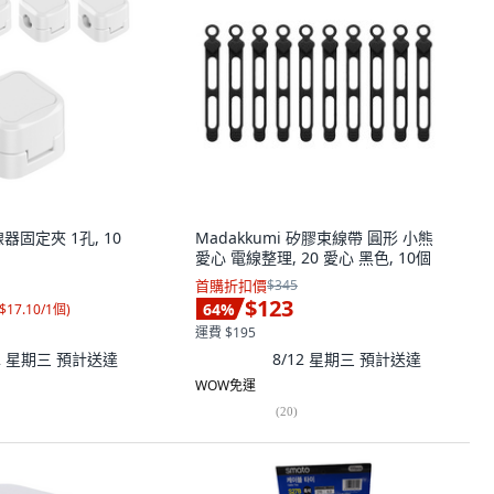
線器固定夾 1孔, 10
Madakkumi 矽膠束線帶 圓形 小熊
愛心 電線整理, 20 愛心 黑色, 10個
首購折扣價
$345
$123
64
%
$17.10/1個
)
運費 $195
12 星期三
預計送達
8/12 星期三
預計送達
WOW免運
(
20
)