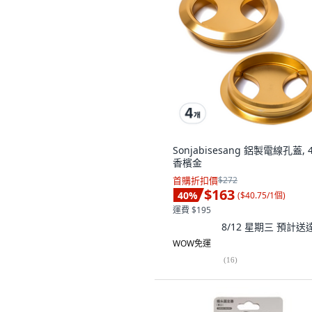
Sonjabisesang 鋁製電線孔蓋, 
香檳金
首購折扣價
$272
$163
40
%
(
$40.75/1個
)
運費 $195
8/12 星期三
預計送
WOW免運
(
16
)