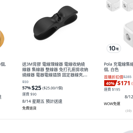
4個,
送3M背膠 電線理線器 電線收納繞
Pola 充電線集
線器 集線器 整線器 免打孔廚房收納
個, 白色
繞線器 電器電線插頭 固定器線夾,
首購折扣價
$285
理線器－黑色, 1個
$171
$59
40
%
(
$25
57
%
(
$25.00/1個
)
運費 $195
運費 $90
達
8/
8/14 星期五
預計送達
WOW免運
免費退貨
(
10
)