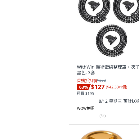
WithWin 魔術電線整理罩 + 夾
黑色, 3套
首購折扣價
$352
$127
63
%
(
$42.33/1個
)
運費 $195
8/12 星期三
預計送
WOW免運
(
34
)