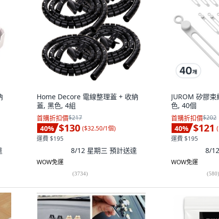
納
Home Decore 電線整理蓋 + 收納
JUROM 矽膠束
蓋, 黑色, 4組
色, 40個
首購折扣價
$217
首購折扣價
$202
$130
$121
40
%
40
%
(
$32.50/1個
)
(
運費 $195
運費 $195
達
8/12 星期三
預計送達
8/
WOW免運
WOW免運
(
3734
)
(
580