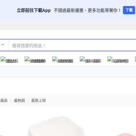
立即前往下載App
不錯過最新優惠、更多功能等著你！
下載
嬰幼兒
保健醫療
美妝保養
個人清潔
玩具休閒
格最高
最熱銷
最新上架