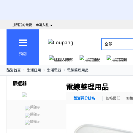
加到我的最愛
申請入駐
全部
類別
爸氣父親節
火箭速配
火箭跨境
酷澎首頁
生活日用
生活電器
電線整理用品
篩選器
電線整理用品
酷澎評分排名
價格最低
價
僅顯示
僅顯示
僅顯示