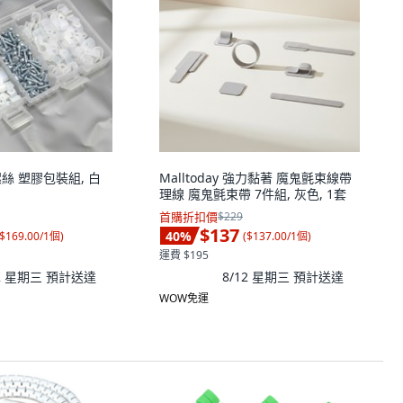
螺絲 塑膠包裝組, 白
Malltoday 強力黏著 魔鬼氈束線帶
理線 魔鬼氈束帶 7件組, 灰色, 1套
首購折扣價
$229
$137
40
%
$169.00/1個
)
(
$137.00/1個
)
運費 $195
12 星期三
預計送達
8/12 星期三
預計送達
WOW免運