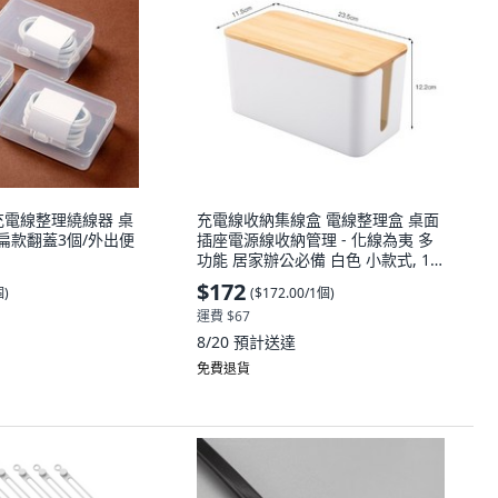
充電線整理繞線器 桌
充電線收納集線盒 電線整理盒 桌面
, 扁款翻蓋3個/外出便
插座電源線收納管理 - 化線為夷 多
功能 居家辦公必備 白色 小款式, 1
個, 電線收納盒_白色 小款式
$172
個
)
(
$172.00/1個
)
運費 $67
8/20
預計送達
免費退貨