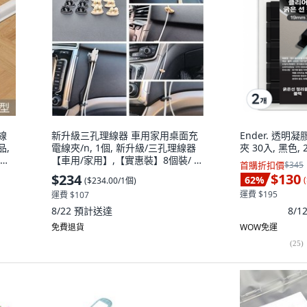
線
新升級三孔理線器 車用家用桌面充
Ender. 透
品,
電線夾/n, 1個, 新升級/三孔理線器
夾 30入, 黑色, 
根細
【車用/家用】,【實惠裝】8個裝/ 米
首購折扣價
$345
黃色
$130
$234
62
%
(
(
$234.00/1個
)
運費 $195
運費 $107
8/
8/22
預計送達
免費退貨
WOW免運
(
25
)