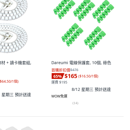
材 + 讀卡機套組,
Dareumi 電線保護套, 10個, 綠色
首購折扣價
$476
$165
65
%
(
$16.50/1個
)
$64.50/1個
)
運費 $195
8/12 星期三
預計送達
12 星期三
預計送達
WOW免運
(
14
)