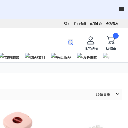
登入
註冊會員
客服中心
成為賣家
我的酷澎
購物車
文具圖書
食品飲料
生活用品
女性服飾
運動戶外
60
每頁筆