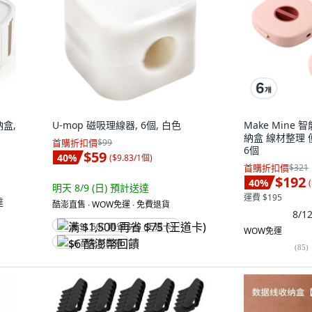
納盒,
U-mop 磁吸理線器, 6個, 白色
Make Min
納盒 線材整理 
首購折扣價
$99
6個
$59
40
%
(
$9.83/1個
)
首購折扣價
$321
$192
40
%
(
明天 8/9 (日)
預計送達
運費 $195
達
酷澎直售 ∙ WOW免運 ∙ 免費退貨
8/
满 $1,500 再省 $75 (王道卡)
WOW免運
$6 酷澎幣回饋
(
85
)