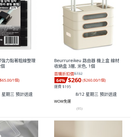
明凝膠強力黏著粗線整理
Beurrureikeu 路由器 機上盒 線材
2個
收納盒 3層, 米色, 1個
首購折扣價
$732
$260
64
%
$65.00/1個
)
(
$260.00/1個
)
運費 $195
12 星期三
預計送達
8/12 星期三
預計送達
WOW免運
(
95
)