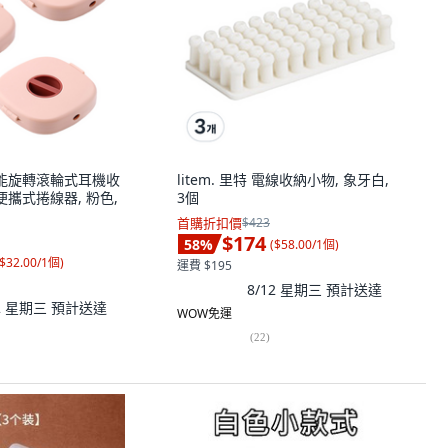
e 智能旋轉滾輪式耳機收
litem. 里特 電線收納小物, 象牙白,
便攜式捲線器, 粉色,
3個
首購折扣價
$423
$174
58
%
(
$58.00/1個
)
$32.00/1個
)
運費 $195
8/12 星期三
預計送達
12 星期三
預計送達
WOW免運
(
22
)