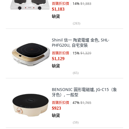
首購折扣價
14
%
$1,383
$1,183
缺貨
(
263
)
Shinil 信一 陶瓷電爐 金色, SHL-
PHFG20U, 自宅安裝
首購折扣價
15
%
$1,329
$1,129
缺貨
(
65
)
BENSONIC 圓形電磁爐, JG-C15（象
牙色）, 一般型
首購折扣價
47
%
$1,765
$923
缺貨
(
59
)