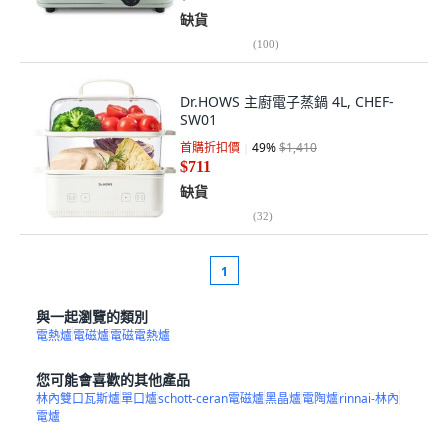
缺貨
(
100
)
Dr.HOWS 主廚電子蒸鍋 4L, CHEF-
SW01
首購折扣價
49
%
$1,410
$711
缺貨
(
32
)
1
與一起瀏覽的類別
電熱爐
電磁爐
電磁電熱爐
您可能會喜歡的其他產品
林內雙口瓦斯爐
單口爐
schott-ceran電磁爐
黑晶爐
電陶爐
rinnai-林內
電爐