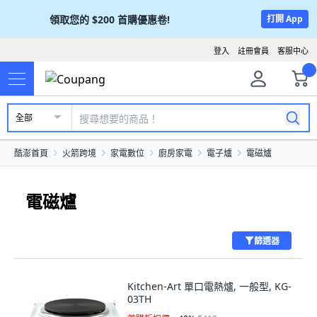
領取您的
$200
首購優惠卷!
打開 App
登入
註冊會員
客服中心
全部
酷澎首頁
火箭跨境
家電數位
廚房家電
電子爐
電磁爐
電磁爐
篩選器
Kitchen-Art 單口電熱爐, 一般型, KG-
03TH