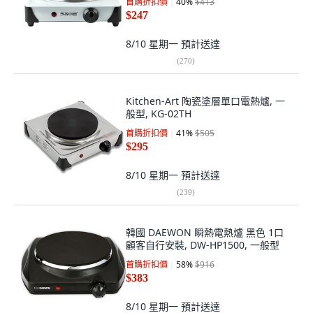
首購折扣價
40
%
$413
$247
8/10 星期一
預計送達
(
270
)
Kitchen-Art 陶瓷塗層單口電熱爐, 一
般型, KG-02TH
首購折扣價
41
%
$505
$295
8/10 星期一
預計送達
(
239
)
韓國 DAEWON 瞬熱電熱爐 黑色 1口
顧客自行安裝, DW-HP1500, 一般型
首購折扣價
58
%
$916
$383
8/10 星期一
預計送達