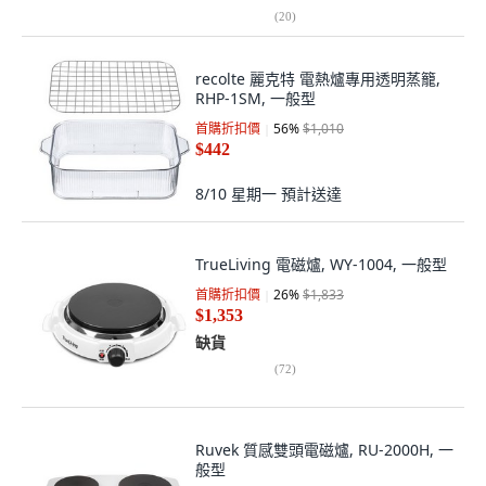
(
20
)
recolte 麗克特 電熱爐專用透明蒸籠,
RHP-1SM, 一般型
首購折扣價
56
%
$1,010
$442
8/10 星期一
預計送達
TrueLiving 電磁爐, WY-1004, 一般型
首購折扣價
26
%
$1,833
$1,353
缺貨
(
72
)
Ruvek 質感雙頭電磁爐, RU-2000H, 一
般型