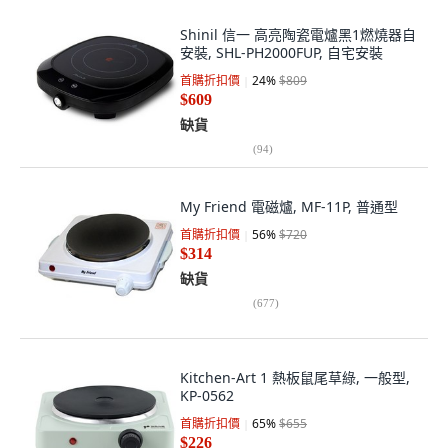
Shinil 信一 高亮陶瓷電爐黑1燃燒器自
安裝, SHL-PH2000FUP, 自宅安裝
首購折扣價
24
%
$809
$609
缺貨
(
94
)
My Friend 電磁爐, MF-11P, 普通型
首購折扣價
56
%
$720
$314
缺貨
(
677
)
Kitchen-Art 1 熱板鼠尾草綠, 一般型,
KP-0562
首購折扣價
65
%
$655
$226