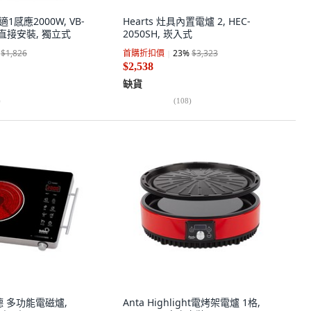
1感應2000W, VB-
Hearts 灶具內置電爐 2, HEC-
客戶直接安裝, 獨立式
2050SH, 崁入式
$1,826
首購折扣價
23
%
$3,323
$2,538
缺貨
)
(
108
)
仕德 多功能電磁爐,
Anta Highlight電烤架電爐 1格,