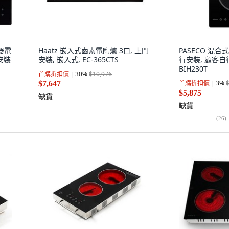
燒器電
Haatz 嵌入式鹵素電陶爐 3口, 上門
PASECO 混合
接安裝
安裝, 嵌入式, EC-365CTS
行安裝, 顧客自行
BIH230T
首購折扣價
30
%
$10,976
首購折扣價
3
%
$7,647
$5,875
缺貨
缺貨
(
26
)