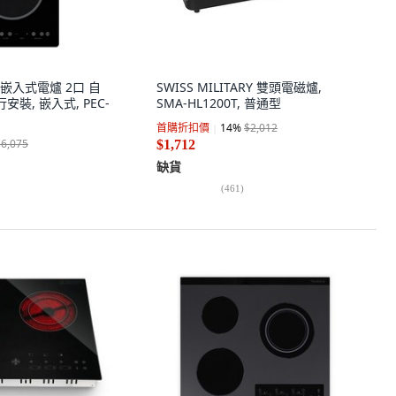
式嵌入式電爐 2口 自
SWISS MILITARY 雙頭電磁爐,
安裝, 嵌入式, PEC-
SMA-HL1200T, 普通型
首購折扣價
14
%
$2,012
$6,075
$1,712
缺貨
(
461
)