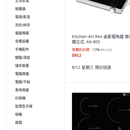
生活家電
吸塵器
電視/影音
洗衣/烘衣
電腦螢幕
Kitchen-Art Rex 鹵素電陶爐 單
音響設備
獨立式, KA-805
手機配件
首購折扣價
17
%
$1,112
$912
鍵盤/滑鼠
儲存裝置
8/12 星期三
預計送達
電腦周邊
電腦/平板
車用周邊
印表機
智慧型手錶
相機
遊戲