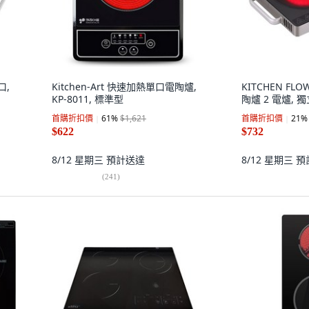
口,
Kitchen-Art 快速加熱單口電陶爐,
KITCHEN FLO
KP-8011, 標準型
陶爐 2 電爐, 獨立
首購折扣價
61
%
$1,621
首購折扣價
21
%
$622
$732
8/12 星期三
預計送達
8/12 星期三
預
(
241
)