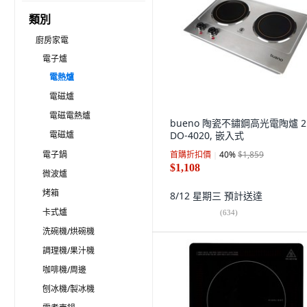
類別
廚房家電
電子爐
電熱爐
電磁爐
電磁電熱爐
bueno 陶瓷不鏽鋼高光電陶爐 2
電磁爐
DO-4020, 嵌入式
電子鍋
首購折扣價
40
%
$1,859
$1,108
微波爐
烤箱
8/12 星期三
預計送達
卡式爐
(
634
)
洗碗機/烘碗機
調理機/果汁機
咖啡機/周邊
刨冰機/製冰機