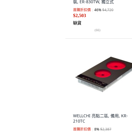
裝, ER-830TW, 獨立式
首購折扣價
46
%
$4,720
$2,503
缺貨
(
66
)
WELLCHI 亮點二區, 備用, KR-
210TC
首購折扣價
8
%
$2,387