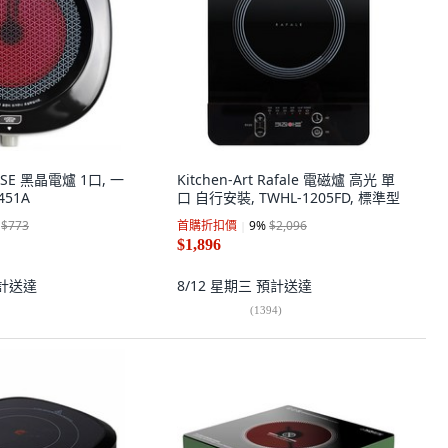
USE 黑晶電爐 1口, 一
Kitchen-Art Rafale 電磁爐 高光 單
451A
口 自行安裝, TWHL-1205FD, 標準型
$773
首購折扣價
9
%
$2,096
$1,896
計送達
8/12 星期三
預計送達
(
1394
)