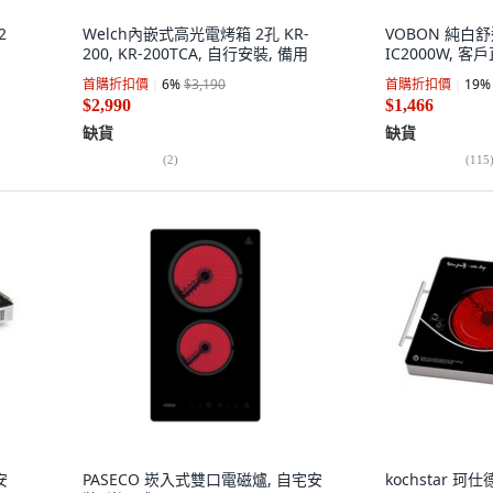
2
Welch內嵌式高光電烤箱 2孔 KR-
VOBON 純白舒適
200, KR-200TCA, 自行安裝, 備用
IC2000W, 
首購折扣價
6
%
$3,190
首購折扣價
19
%
$2,990
$1,466
缺貨
缺貨
(
2
)
(
115
安
PASECO 崁入式雙口電磁爐, 自宅安
kochstar 珂