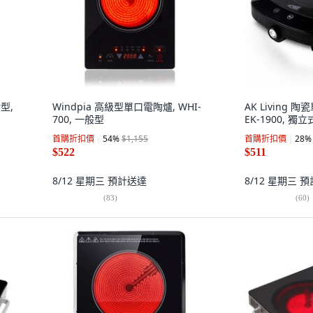
型,
Windpia 高級型單口電陶爐, WHI-
AK Living 
700, 一般型
EK-1900, 獨立
首購折扣價
54
%
$1,155
首購折扣價
28
%
$522
$511
8/12 星期三
預計送達
8/12 星期三
預
(
83
)
(
60
)