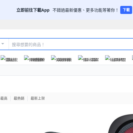
立即前往下載App
不錯過最新優惠、更多功能等著你！
下載
嬰幼兒
保健醫療
美妝保養
個人清潔
玩具休閒
格最高
最熱銷
最新上架