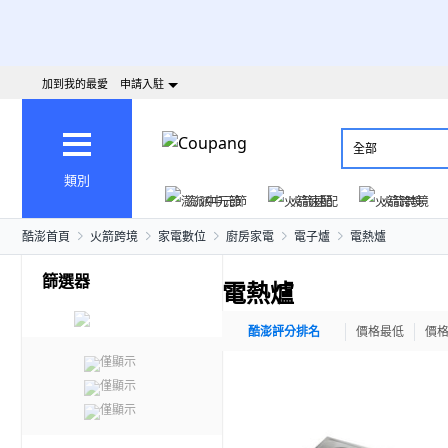
加到我的最愛
申請入駐
全部
類別
澎派中元節
火箭速配
火箭跨境
酷澎首頁
火箭跨境
家電數位
廚房家電
電子爐
電熱爐
篩選器
電熱爐
酷澎評分排名
價格最低
價
僅顯示
僅顯示
僅顯示