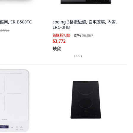
, 備用, ER-B500TC
cooing 3格電磁爐, 自宅安裝, 內置,
ERC-3HB
$3,985
首購折扣價
37
%
$6,067
$3,772
缺貨
(
227
)