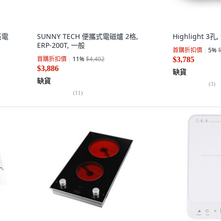
亮電
SUNNY TECH 便攜式電磁爐 2格,
Highlight 3孔
ERP-200T, 一般
首購折扣價
5
%
首購折扣價
11
%
$4,402
$3,785
$3,886
缺貨
缺貨
(
3
)
(
11
)