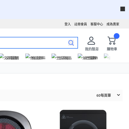
登入
註冊會員
客服中心
成為賣家
我的酷澎
購物車
文具圖書
食品飲料
生活用品
女性服飾
運動戶外
60
每頁筆