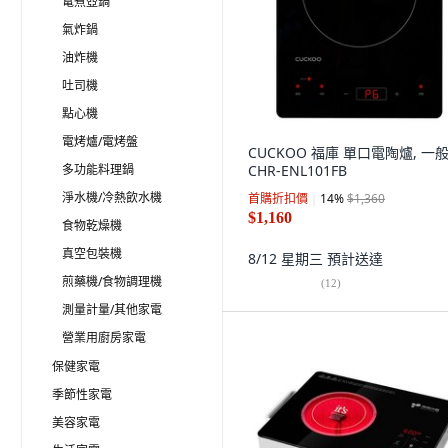
電煮壺鍋
氣炸鍋
油炸機
吐司機
點心機
電烤爐/電烤盤
CUCKOO 福庫 單口電陶爐, 一般
多功能料理鍋
CHR-ENL101FB
淨水機/冷熱飲水機
首購折扣價
14
%
$1,360
$1,160
食物乾燥機
真空包裝機
8/12 星期三
預計送達
煎藥機/食物調理機
(
12
)
測量計量/其他家電
營業用廚房家電
保健家電
季節性家電
美容家電