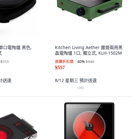
陶瓷單口電陶爐 黑色,
Kitchen Living Aether 露營兩用黑
式
晶電陶爐 1口, 獨立式, KLH-1502M
$711
首購折扣價
40
%
$940
$557
計送達
8/12 星期三
預計送達
(
39
)