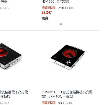
 一般型
HS-1600, 自宅安裝
$3,430
首購折扣價
29
%
$3,184
$2,247
缺貨
(
3
)
H 歐式便攜電子高亮電
SUNNY TECH 歐式便攜機械高亮電
T, 移動的
爐1, ERP-100, 一般型
$2,405
首購折扣價
9
%
$2,210