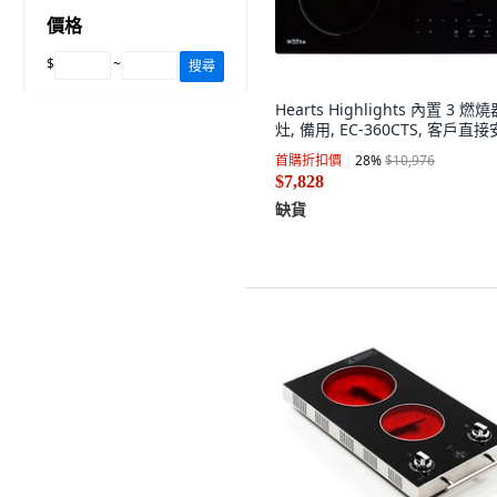
價格
$
~
搜尋
Hearts Highlights 內置 3 燃
灶, 備用, EC-360CTS, 客戶直
首購折扣價
28
%
$10,976
$7,828
缺貨