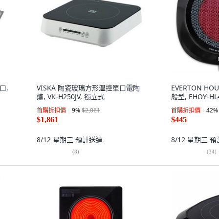
口,
VISKA 陶瓷玻璃方形溫控單口電陶
EVERTON HO
爐, VK-H250JV, 獨立式
般型, EHOY-HL
首購折扣價
9
%
$2,061
首購折扣價
42
%
$1,861
$445
8/12 星期三
預計送達
8/12 星期三
預
(
8
)
(
34
)