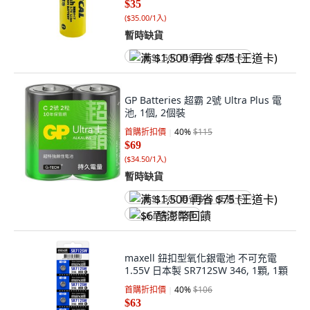
$35
(
$35.00/1入
)
暫時缺貨
满 $1,500 再省 $75 (王道卡)
GP Batteries 超霸 2號 Ultra Plus 電
池, 1個, 2個裝
首購折扣價
40
%
$115
$69
(
$34.50/1入
)
暫時缺貨
满 $1,500 再省 $75 (王道卡)
$6 酷澎幣回饋
maxell 鈕扣型氧化銀電池 不可充電
1.55V 日本製 SR712SW 346, 1顆, 1顆
首購折扣價
40
%
$106
$63