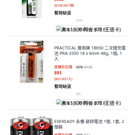
(
$168.00/1個
)
暫時缺貨
(
10
)
满 $1,500 再省 $75 (王道卡)
PRACTICAL 實用牌 18650 二次鋰充電
池 PRA-3350 18 x 6mm 48g, 1個, 1
入
首購折扣價
40
%
$155
$93
(
$93.00/1入
)
暫時缺貨
(
6
)
满 $1,500 再省 $75 (王道卡)
EVEREADY 永備 碳鋅電池 1號, 1套, 2
個裝