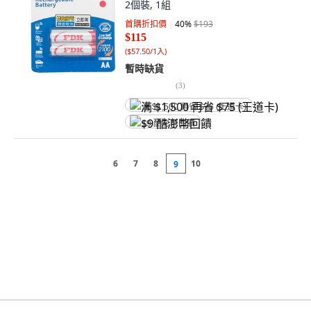
2個裝, 1組
首購折扣價
40
%
$193
$115
(
$57.50/1入
)
暫時缺貨
(
3
)
满 $1,500 再省 $75 (王道卡)
$9 酷澎幣回饋
6
7
8
10
9