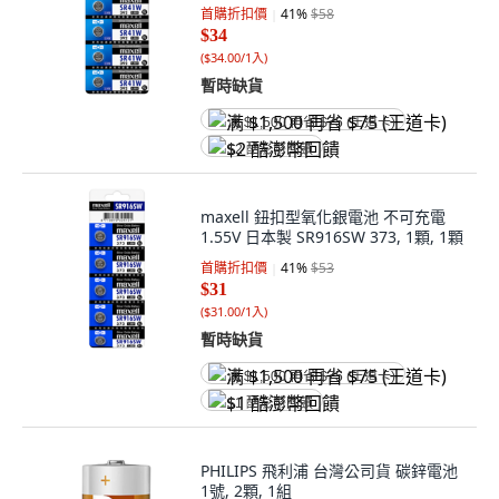
首購折扣價
41
%
$58
$34
(
$34.00/1入
)
暫時缺貨
满 $1,500 再省 $75 (王道卡)
$2 酷澎幣回饋
maxell 鈕扣型氧化銀電池 不可充電
1.55V 日本製 SR916SW 373, 1顆, 1顆
首購折扣價
41
%
$53
$31
(
$31.00/1入
)
暫時缺貨
满 $1,500 再省 $75 (王道卡)
$1 酷澎幣回饋
PHILIPS 飛利浦 台灣公司貨 碳鋅電池
1號, 2顆, 1組