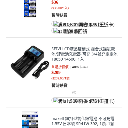
$36
(
$36.00/1入
)
暫時缺貨
满 $1,500 再省 $75 (王道卡)
$1 酷澎幣回饋
SEIVI LCD液晶雙槽式 複合式鎳氫電
池/鋰電池充電器-可充 3/4號充電電池
18650 14500, 1入
首購折扣價
40
%
$349
$209
(
$209.00/1個
)
暫時缺貨
(
8
)
满 $1,500 再省 $75 (王道卡)
maxell 鈕扣型氧化銀電池 不可充電
1.55V 日本製 SR41W 392, 1顆, 1顆