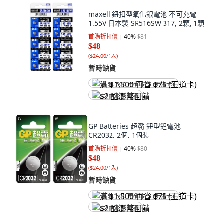
maxell 鈕扣型氧化銀電池 不可充電
1.55V 日本製 SR516SW 317, 2顆, 1顆
首購折扣價
40
%
$81
$48
(
$24.00/1入
)
暫時缺貨
满 $1,500 再省 $75 (王道卡)
$2 酷澎幣回饋
GP Batteries 超霸 鈕型鋰電池
CR2032, 2個, 1個裝
首購折扣價
40
%
$80
$48
(
$24.00/1入
)
暫時缺貨
满 $1,500 再省 $75 (王道卡)
$2 酷澎幣回饋