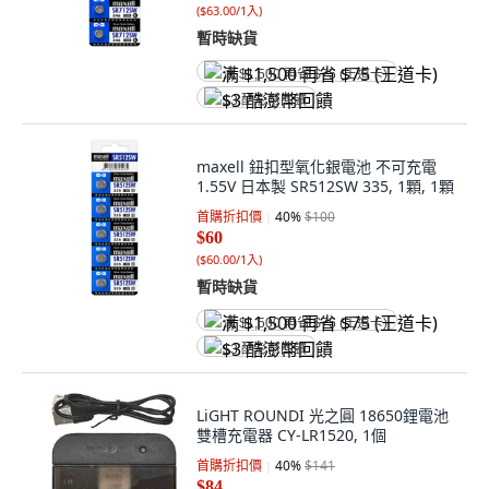
(
$63.00/1入
)
暫時缺貨
满 $1,500 再省 $75 (王道卡)
$3 酷澎幣回饋
maxell 鈕扣型氧化銀電池 不可充電
1.55V 日本製 SR512SW 335, 1顆, 1顆
首購折扣價
40
%
$100
$60
(
$60.00/1入
)
暫時缺貨
满 $1,500 再省 $75 (王道卡)
$3 酷澎幣回饋
LiGHT ROUNDI 光之圓 18650鋰電池
雙槽充電器 CY-LR1520, 1個
首購折扣價
40
%
$141
$84