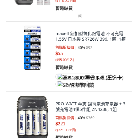
(
$118.00/1個
)
暫時缺貨
(
6
)
maxell 鈕扣型氧化銀電池 不可充電
1.55V 日本製 SR726W 396, 1顆, 1顆
首購折扣價
40
%
$92
$55
(
$55.00/1入
)
暫時缺貨
满 $1,500 再省 $75 (王道卡)
$2 酷澎幣回饋
PRO-WATT 華志 鎳氫電池充電器 + 3
號充電池4個5件組 ZN423E, 1組
首購折扣價
40
%
$369
$221
(
$221.00/1個
)
暫時缺貨