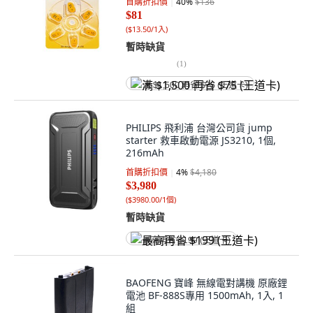
首購折扣價
40
%
$136
$81
(
$13.50/1入
)
暫時缺貨
(
1
)
满 $1,500 再省 $75 (王道卡)
PHILIPS 飛利浦 台灣公司貨 jump
starter 救車啟動電源 JS3210, 1個,
216mAh
首購折扣價
4
%
$4,180
$3,980
(
$3980.00/1個
)
暫時缺貨
最高再省 $199 (王道卡)
BAOFENG 寶峰 無線電對講機 原廠鋰
電池 BF-888S專用 1500mAh, 1入, 1
組