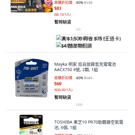
首購折扣價
40
%
$135
$81
(
$8.10/1入
)
暫時缺貨
(
2
)
满 $1,500 再省 $75 (王道卡)
$4 酷澎幣回饋
Mayka 明家 低自放鎳氫充電電池
AACX750 4號, 2顆, 1組
首購折扣價
40
%
$101
$60
(
$30.00/1入
)
暫時缺貨
(
10
)
TOSHIBA 東芝10 PR70助聽器空氣電
池, 6個, 1組