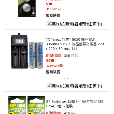
$38
(
$19.00/1入
)
暫時缺貨
满 $1,500 再省 $75 (王道卡)
TX Tanox 特林 18650 鋰充電池
3350mAh x 2 + 液晶螢幕充電器 220
x 120 x 80mm, 1組
首購折扣價
36
%
$550
$350
(
$350.00/1個
)
暫時缺貨
(
12
)
满 $1,500 再省 $75 (王道卡)
GP Batteries 超霸 鈕型鹼性電池189
LR54, 2個, 2個裝
首購折扣價
41
%
$63