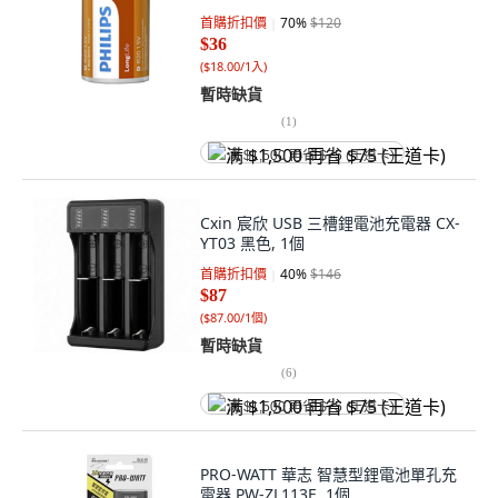
首購折扣價
70
%
$120
$36
(
$18.00/1入
)
暫時缺貨
(
1
)
满 $1,500 再省 $75 (王道卡)
Cxin 宸欣 USB 三槽鋰電池充電器 CX-
YT03 黑色, 1個
首購折扣價
40
%
$146
$87
(
$87.00/1個
)
暫時缺貨
(
6
)
满 $1,500 再省 $75 (王道卡)
PRO-WATT 華志 智慧型鋰電池單孔充
電器 PW-ZL113E, 1個