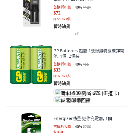
首購折扣價
40
%
$121
$72
(
$72.00/1個
)
暫時缺貨
(
4
)
GP Batteries 超霸 1號綠能特級碳鋅電
池, 1個, 2個裝
首購折扣價
40
%
$55
$33
(
$16.50/1入
)
暫時缺貨
满 $1,500 再省 $75 (王道卡)
$2 酷澎幣回饋
Energizer勁量 迷你充電器, 1個
首購折扣價
40
%
$280
$168