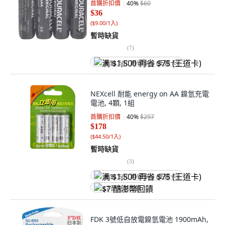
首購折扣價
40
%
$60
$36
(
$9.00/1入
)
暫時缺貨
(
7
)
满 $1,500 再省 $75 (王道卡)
NEXcell 耐能 energy on AA 鎳氫充電
電池, 4顆, 1組
首購折扣價
40
%
$297
$178
(
$44.50/1入
)
暫時缺貨
(
3
)
满 $1,500 再省 $75 (王道卡)
$7 酷澎幣回饋
FDK 3號低自放電鎳氫電池 1900mAh,