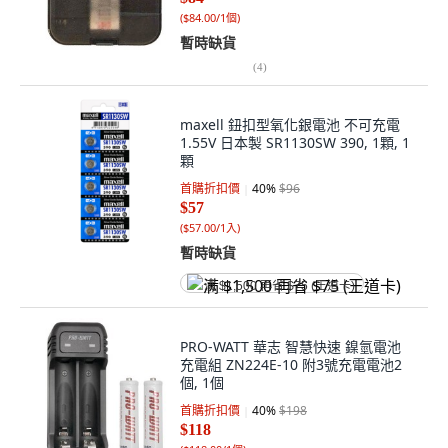
(
$84.00/1個
)
暫時缺貨
(
4
)
maxell 鈕扣型氧化銀電池 不可充電
1.55V 日本製 SR1130SW 390, 1顆, 1
顆
首購折扣價
40
%
$96
$57
(
$57.00/1入
)
暫時缺貨
满 $1,500 再省 $75 (王道卡)
PRO-WATT 華志 智慧快速 鎳氫電池
充電組 ZN224E-10 附3號充電電池2
個, 1個
首購折扣價
40
%
$198
$118