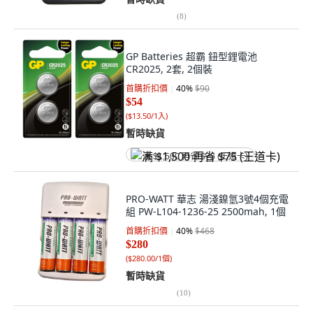
(
8
)
GP Batteries 超霸 鈕型鋰電池
CR2025, 2套, 2個裝
首購折扣價
40
%
$90
$54
(
$13.50/1入
)
暫時缺貨
满 $1,500 再省 $75 (王道卡)
PRO-WATT 華志 湯淺鎳氫3號4個充電
組 PW-L104-1236-25 2500mah, 1個
首購折扣價
40
%
$468
$280
(
$280.00/1個
)
暫時缺貨
(
10
)