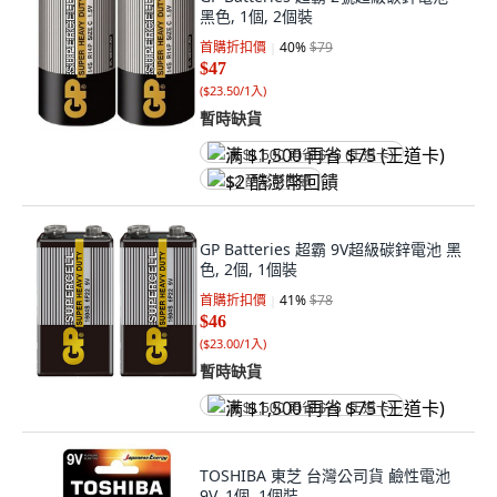
黑色, 1個, 2個裝
首購折扣價
40
%
$79
$47
(
$23.50/1入
)
暫時缺貨
满 $1,500 再省 $75 (王道卡)
$2 酷澎幣回饋
GP Batteries 超霸 9V超級碳鋅電池 黑
色, 2個, 1個裝
首購折扣價
41
%
$78
$46
(
$23.00/1入
)
暫時缺貨
满 $1,500 再省 $75 (王道卡)
TOSHIBA 東芝 台灣公司貨 鹼性電池
9V, 1個, 1個裝