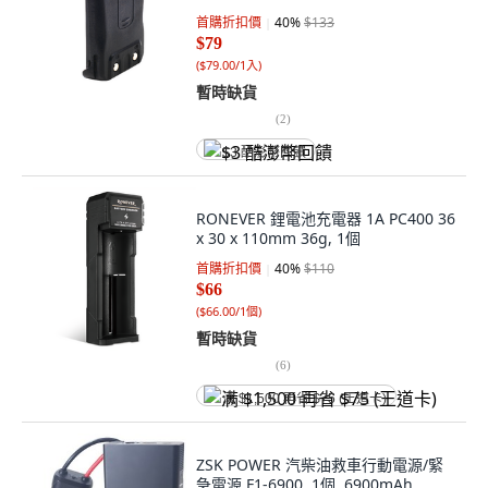
首購折扣價
40
%
$133
$79
(
$79.00/1入
)
暫時缺貨
(
2
)
$3 酷澎幣回饋
RONEVER 鋰電池充電器 1A PC400 36
x 30 x 110mm 36g, 1個
首購折扣價
40
%
$110
$66
(
$66.00/1個
)
暫時缺貨
(
6
)
满 $1,500 再省 $75 (王道卡)
ZSK POWER 汽柴油救車行動電源/緊
急電源 F1-6900, 1個, 6900mAh