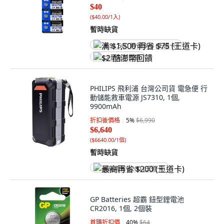
$40
(
$40.00/1入
)
暫時缺貨
满 $1,500 再省 $75 (王道卡)
$2 酷澎幣回饋
PHILIPS 飛利浦 台灣公司貨 電急便 行
動儲能救車電源 JS7310, 1個,
9900mAh
折扣後價格
5
%
$6,990
$6,640
(
$6640.00/1個
)
暫時缺貨
最高再省 $200 (王道卡)
GP Batteries 超霸 鈕型鋰電池
CR2016, 1個, 2個裝
首購折扣價
40
%
$64