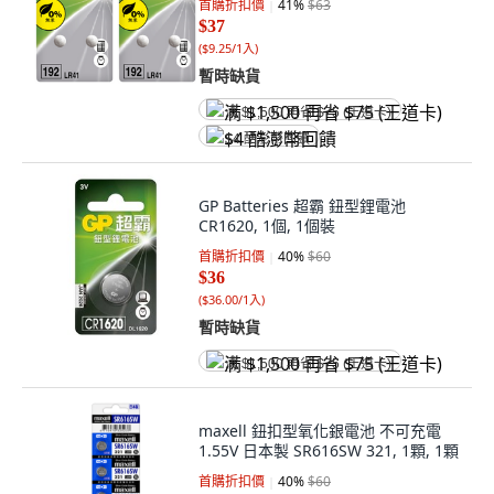
首購折扣價
41
%
$63
$37
(
$9.25/1入
)
暫時缺貨
满 $1,500 再省 $75 (王道卡)
$4 酷澎幣回饋
GP Batteries 超霸 鈕型鋰電池
CR1620, 1個, 1個裝
首購折扣價
40
%
$60
$36
(
$36.00/1入
)
暫時缺貨
满 $1,500 再省 $75 (王道卡)
maxell 鈕扣型氧化銀電池 不可充電
1.55V 日本製 SR616SW 321, 1顆, 1顆
首購折扣價
40
%
$60