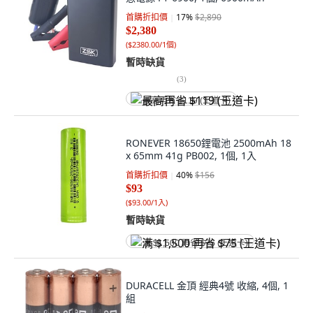
首購折扣價
17
%
$2,890
$2,380
(
$2380.00/1個
)
暫時缺貨
(
3
)
最高再省 $119 (王道卡)
RONEVER 18650鋰電池 2500mAh 18
x 65mm 41g PB002, 1個, 1入
首購折扣價
40
%
$156
$93
(
$93.00/1入
)
暫時缺貨
满 $1,500 再省 $75 (王道卡)
DURACELL 金頂 經典4號 收縮, 4個, 1
組