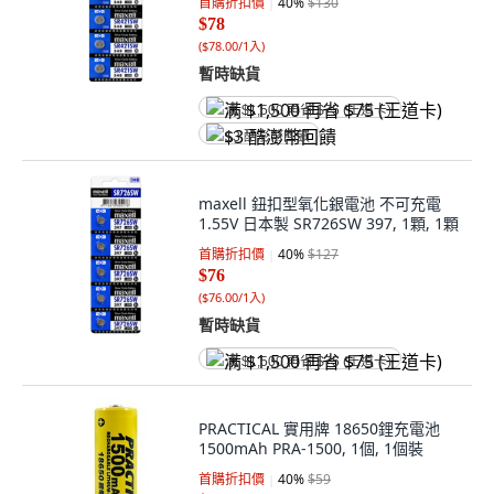
首購折扣價
40
%
$130
$78
(
$78.00/1入
)
暫時缺貨
满 $1,500 再省 $75 (王道卡)
$3 酷澎幣回饋
maxell 鈕扣型氧化銀電池 不可充電
1.55V 日本製 SR726SW 397, 1顆, 1顆
首購折扣價
40
%
$127
$76
(
$76.00/1入
)
暫時缺貨
满 $1,500 再省 $75 (王道卡)
PRACTICAL 實用牌 18650鋰充電池
1500mAh PRA-1500, 1個, 1個裝
首購折扣價
40
%
$59