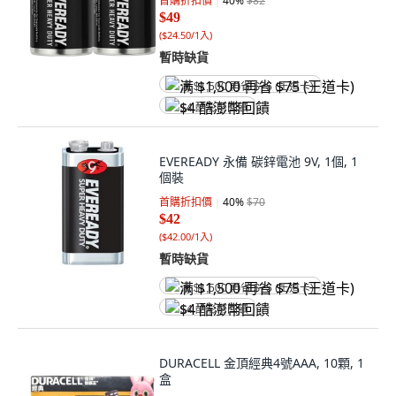
首購折扣價
40
%
$82
$49
(
$24.50/1入
)
暫時缺貨
满 $1,500 再省 $75 (王道卡)
$4 酷澎幣回饋
EVEREADY 永備 碳鋅電池 9V, 1個, 1
個裝
首購折扣價
40
%
$70
$42
(
$42.00/1入
)
暫時缺貨
满 $1,500 再省 $75 (王道卡)
$4 酷澎幣回饋
DURACELL 金頂經典4號AAA, 10顆, 1
盒