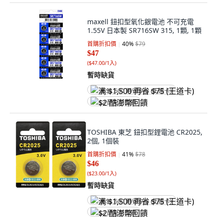
maxell 鈕扣型氧化銀電池 不可充電
1.55V 日本製 SR716SW 315, 1顆, 1顆
首購折扣價
40
%
$79
$47
(
$47.00/1入
)
暫時缺貨
满 $1,500 再省 $75 (王道卡)
$2 酷澎幣回饋
TOSHIBA 東芝 鈕扣型鋰電池 CR2025,
2個, 1個裝
首購折扣價
41
%
$78
$46
(
$23.00/1入
)
暫時缺貨
满 $1,500 再省 $75 (王道卡)
$2 酷澎幣回饋