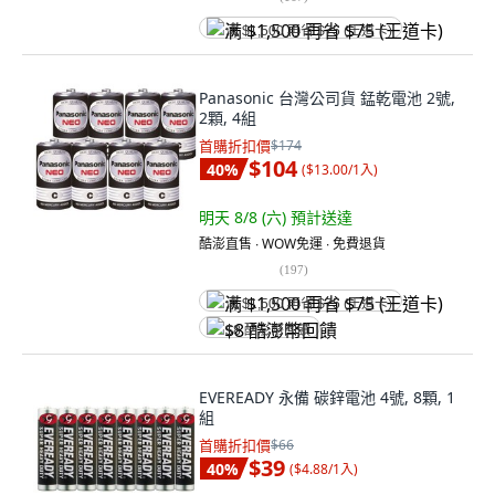
满 $1,500 再省 $75 (王道卡)
Panasonic 台灣公司貨 錳乾電池 2號,
2顆, 4組
首購折扣價
$174
$104
40
%
(
$13.00/1入
)
明天 8/8 (六)
預計送達
酷澎直售 ∙ WOW免運 ∙ 免費退貨
(
197
)
满 $1,500 再省 $75 (王道卡)
$8 酷澎幣回饋
EVEREADY 永備 碳鋅電池 4號, 8顆, 1
組
首購折扣價
$66
$39
40
%
(
$4.88/1入
)