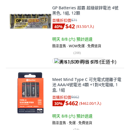
GP Batteries 超霸 超級碳鋅電池 4號
黑色, 1組, 12顆
首購折扣價
$71
$42
40
%
(
$3.50/1入
)
明天 8/8 (六)
預計送達
酷澎直售 ∙ WOW免運 ∙ 免費退貨
(
208
)
满 $1,500 再省 $75 (王道卡)
Meet Mind Type C 可充電式鋰離子電
池 AAA/4號電池 4顆 +1對4充電線, 1
盒, 1組
首購折扣價
$662
$462
30
%
(
$462.00/1入
)
明天 8/8 (六)
預計送達
酷澎直售 ∙ 免運 ∙ 免費退貨
(
74
)