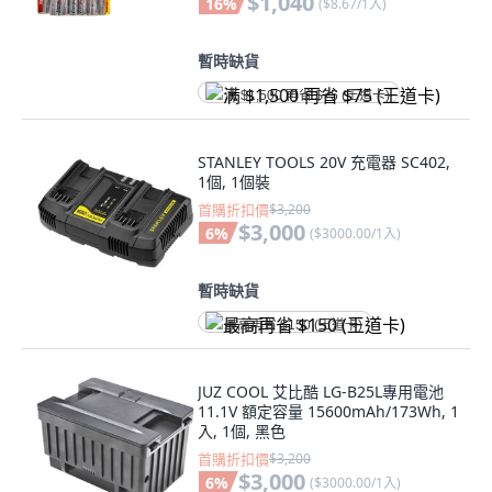
$1,040
16
%
(
$8.67/1入
)
暫時缺貨
满 $1,500 再省 $75 (王道卡)
STANLEY TOOLS 20V 充電器 SC402,
1個, 1個裝
首購折扣價
$3,200
$3,000
6
%
(
$3000.00/1入
)
暫時缺貨
最高再省 $150 (王道卡)
JUZ COOL 艾比酷 LG-B25L專用電池
11.1V 額定容量 15600mAh/173Wh, 1
入, 1個, 黑色
首購折扣價
$3,200
$3,000
6
%
(
$3000.00/1入
)