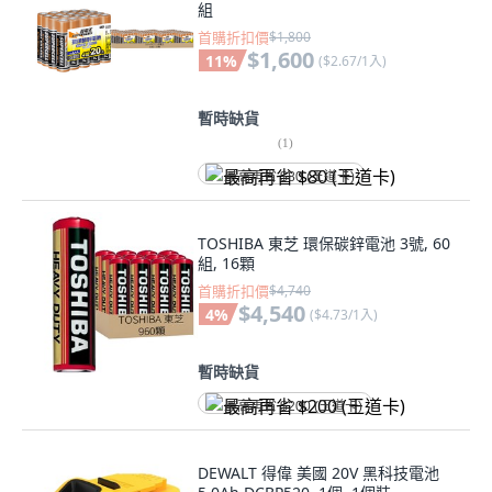
組
首購折扣價
$1,800
$1,600
11
%
(
$2.67/1入
)
暫時缺貨
(
1
)
最高再省 $80 (王道卡)
TOSHIBA 東芝 環保碳鋅電池 3號, 60
組, 16顆
首購折扣價
$4,740
$4,540
4
%
(
$4.73/1入
)
暫時缺貨
最高再省 $200 (王道卡)
DEWALT 得偉 美國 20V 黑科技電池