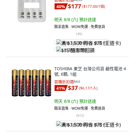
首購折扣價
$177
40
%
(
$177.00/1個
)
明天 8/8 (六)
預計送達
酷澎直售 ∙ WOW免運 ∙ 免費退貨
(
46
)
满 $1,500 再省 $75 (王道卡)
$15 酷澎幣回饋
TOSHIBA 東芝 台灣公司貨 鹼性電池 4
號, 6顆, 1組
首購折扣價
$63
$37
41
%
(
$6.17/1入
)
明天 8/8 (六)
預計送達
酷澎直售 ∙ WOW免運 ∙ 免費退貨
(
612
)
满 $1,500 再省 $75 (王道卡)