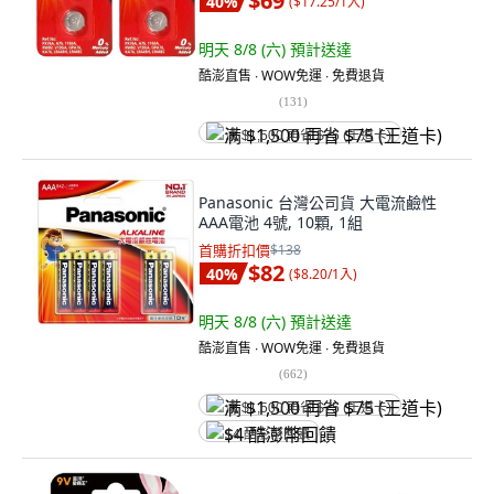
$69
40
%
(
$17.25/1入
)
明天 8/8 (六)
預計送達
酷澎直售 ∙ WOW免運 ∙ 免費退貨
(
131
)
满 $1,500 再省 $75 (王道卡)
Panasonic 台灣公司貨 大電流鹼性
AAA電池 4號, 10顆, 1組
首購折扣價
$138
$82
40
%
(
$8.20/1入
)
明天 8/8 (六)
預計送達
酷澎直售 ∙ WOW免運 ∙ 免費退貨
(
662
)
满 $1,500 再省 $75 (王道卡)
$4 酷澎幣回饋