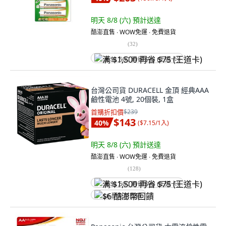
明天 8/8 (六)
預計送達
酷澎直售 ∙ WOW免運 ∙ 免費退貨
(
32
)
满 $1,500 再省 $75 (王道卡)
台灣公司貨 DURACELL 金頂 經典AAA
鹼性電池 4號, 20個裝, 1盒
首購折扣價
$239
$143
40
%
(
$7.15/1入
)
明天 8/8 (六)
預計送達
酷澎直售 ∙ WOW免運 ∙ 免費退貨
(
128
)
满 $1,500 再省 $75 (王道卡)
$6 酷澎幣回饋