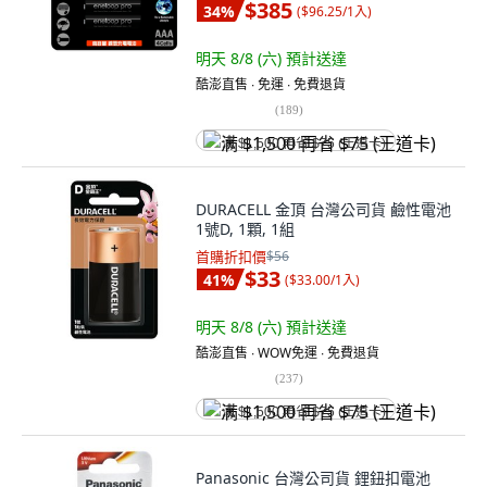
$385
34
%
(
$96.25/1入
)
明天 8/8 (六)
預計送達
酷澎直售 ∙ 免運 ∙ 免費退貨
(
189
)
满 $1,500 再省 $75 (王道卡)
DURACELL 金頂 台灣公司貨 鹼性電池
1號D, 1顆, 1組
首購折扣價
$56
$33
41
%
(
$33.00/1入
)
明天 8/8 (六)
預計送達
酷澎直售 ∙ WOW免運 ∙ 免費退貨
(
237
)
满 $1,500 再省 $75 (王道卡)
Panasonic 台灣公司貨 鋰鈕扣電池