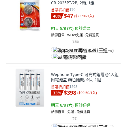
CR-2025PT/2B, 2顆, 1組
首購折扣價
$79
$47
40
%
(
$23.50/1入
)
明天 8/8 (六)
預計送達
酷澎直售 ∙ WOW免運 ∙ 免費退貨
(
158
)
满 $1,500 再省 $75 (王道卡)
$2 酷澎幣回饋
Wephone Type-C 可充式鋰電池4入組
附電池盒 顏色隨機, 4個, 1組
首購折扣價
$598
$398
33
%
(
$99.50/1入
)
明天 8/8 (六)
預計送達
酷澎直售 ∙ 免運 ∙ 免費退貨
(
78
)