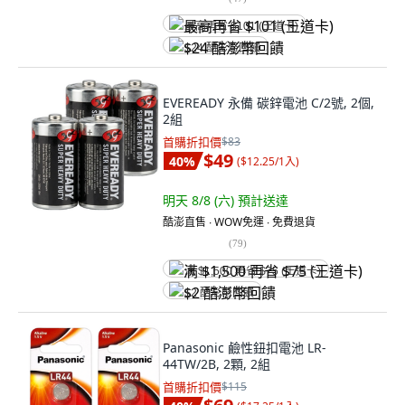
最高再省 $101 (王道卡)
$24 酷澎幣回饋
EVEREADY 永備 碳鋅電池 C/2號, 2個,
2組
首購折扣價
$83
$49
40
%
(
$12.25/1入
)
明天 8/8 (六)
預計送達
酷澎直售 ∙ WOW免運 ∙ 免費退貨
(
79
)
满 $1,500 再省 $75 (王道卡)
$2 酷澎幣回饋
Panasonic 鹼性鈕扣電池 LR-
44TW/2B, 2顆, 2組
首購折扣價
$115