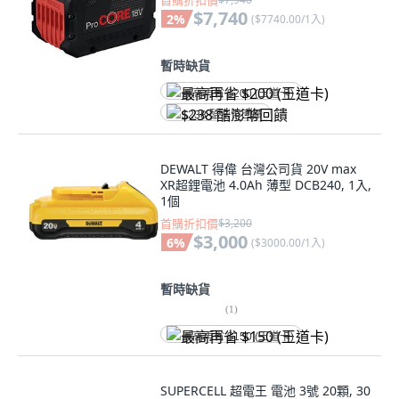
首購折扣價
$7,740
2
%
(
$7740.00/1入
)
暫時缺貨
最高再省 $200 (王道卡)
$238 酷澎幣回饋
DEWALT 得偉 台灣公司貨 20V max
XR超鋰電池 4.0Ah 薄型 DCB240, 1入,
1個
首購折扣價
$3,200
$3,000
6
%
(
$3000.00/1入
)
暫時缺貨
(
1
)
最高再省 $150 (王道卡)
SUPERCELL 超電王 電池 3號 20顆, 30