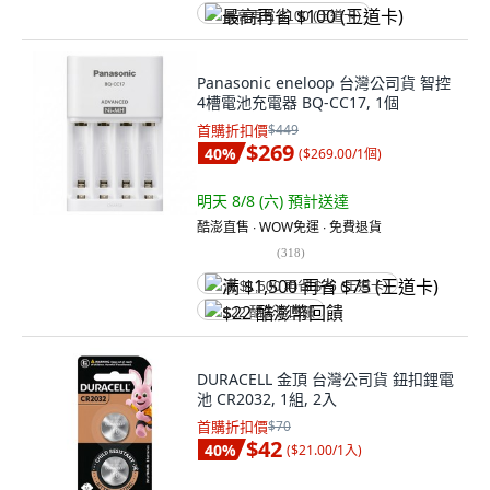
最高再省 $100 (王道卡)
Panasonic eneloop 台灣公司貨 智控
4槽電池充電器 BQ-CC17, 1個
首購折扣價
$449
$269
40
%
(
$269.00/1個
)
明天 8/8 (六)
預計送達
酷澎直售 ∙ WOW免運 ∙ 免費退貨
(
318
)
满 $1,500 再省 $75 (王道卡)
$22 酷澎幣回饋
DURACELL 金頂 台灣公司貨 鈕扣鋰電
池 CR2032, 1組, 2入
首購折扣價
$70
$42
40
%
(
$21.00/1入
)