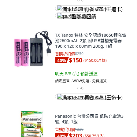
满 $1,500 再省 $75 (王道卡)
$17 酷澎幣回饋
TX Tanox 特林 安全認證18650鋰充電
池2600mAh 2顆 附USB雙槽充電器
190 x 120 x 60mm 200g, 1組
首購折扣價
$250
$150
40
%
(
$150.00/1個
)
明天 8/8 (六)
預計送達
酷澎直售 ∙ WOW免運 ∙ 免費退貨
(
54
)
满 $1,500 再省 $75 (王道卡)
Panasonic 台灣公司貨 低階充電池3
號, 4顆, 1組
首購折扣價
$339
$203
40
%
(
$50.75/1入
)