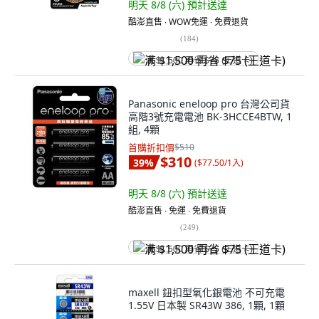
明天 8/8 (六)
預計送達
酷澎直售 ∙ WOW免運 ∙ 免費退貨
(
184
)
满 $1,500 再省 $75 (王道卡)
Panasonic eneloop pro 台灣公司貨
高階3號充電電池 BK-3HCCE4BTW, 1
組, 4顆
首購折扣價
$510
$310
39
%
(
$77.50/1入
)
明天 8/8 (六)
預計送達
酷澎直售 ∙ 免運 ∙ 免費退貨
(
249
)
满 $1,500 再省 $75 (王道卡)
maxell 鈕扣型氧化銀電池 不可充電
1.55V 日本製 SR43W 386, 1顆, 1顆