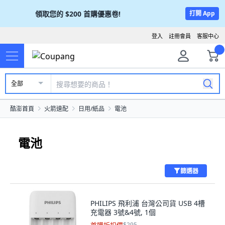
領取您的
$200
首購優惠卷!
打開 App
登入
註冊會員
客服中心
全部
酷澎首頁
火箭速配
日用/紙品
電池
電池
篩選器
PHILIPS 飛利浦 台灣公司貨 USB 4槽
充電器 3號&4號, 1個
$295