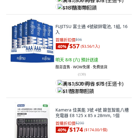
满 $1,500 再省 $75 (王道卡)
$18 酷澎幣回饋
FUJITSU 富士通 4號碳鋅電池, 1組, 16
入
首購折扣價
$96
$57
40
%
(
$3.56/1入
)
明天 8/8 (六)
預計送達
酷澎直售 ∙ WOW免運 ∙ 免費退貨
(
130
)
满 $1,500 再省 $75 (王道卡)
$1 酷澎幣回饋
Kamera 佳美能 3號 4號 鎳氫智能八槽
充電器 E8 125 x 85 x 28mm, 1個
首購折扣價
$290
$174
40
%
(
$174.00/1個
)