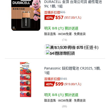
DURACELL 金頂 台灣公司貨 鹼性電池
9V, 1顆, 1組
首購折扣價
$95
$57
40
%
(
$57.00/1入
)
明天 8/8 (六)
預計送達
酷澎直售 ∙ WOW免運 ∙ 免費退貨
(
74
)
满 $1,500 再省 $75 (王道卡)
$4 酷澎幣回饋
Panasonic 鈕扣鋰電池 CR2025, 5顆,
1組
首購折扣價
$165
$99
40
%
(
$19.80/1入
)
明天 8/8 (六)
預計送達
酷澎直售 ∙ WOW免運 ∙ 免費退貨
(
89
)