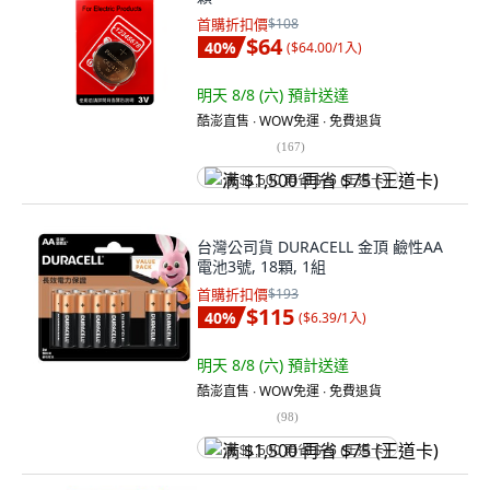
首購折扣價
$108
$64
40
%
(
$64.00/1入
)
明天 8/8 (六)
預計送達
酷澎直售 ∙ WOW免運 ∙ 免費退貨
(
167
)
满 $1,500 再省 $75 (王道卡)
台灣公司貨 DURACELL 金頂 鹼性AA
電池3號, 18顆, 1組
首購折扣價
$193
$115
40
%
(
$6.39/1入
)
明天 8/8 (六)
預計送達
酷澎直售 ∙ WOW免運 ∙ 免費退貨
(
98
)
满 $1,500 再省 $75 (王道卡)