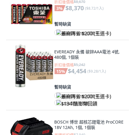
折扣後價格
$8,670
$8,370
3
%
(
$8.72/1入
)
暫時缺貨
最高再省 $200 (王道卡)
EVEREADY 永備 碳鋅AAA電池 4號,
480個, 1個裝
折扣後價格
$5,242
$4,454
15
%
(
$9.28/1入
)
暫時缺貨
最高再省 $200 (王道卡)
$134 酷澎幣回饋
BOSCH 博世 超核芯鋰電池 ProCORE
18V 12Ah, 1個, 1個裝
$7,940