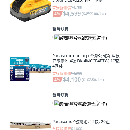
5.0Ah DCBP520, 1個, 1個裝
首購折扣價
$4,799
$4,599
4
%
(
$4599.00/1入
)
暫時缺貨
最高再省 $200 (王道卡)
Panasonic eneloop 台灣公司貨 鎳氫
充電電池 4號 BK-4MCCE4BTW, 10套,
4個裝
首購折扣價
$4,300
$4,100
4
%
(
$102.50/1入
)
暫時缺貨
最高再省 $200 (王道卡)
Panasonic 4號電池, 12顆, 20組
首購折扣價
$1,800