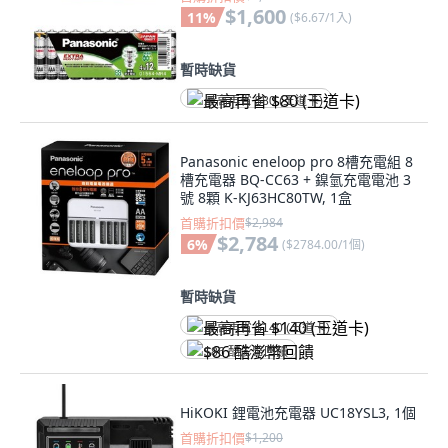
$1,600
11
%
(
$6.67/1入
)
暫時缺貨
最高再省 $80 (王道卡)
Panasonic eneloop pro 8槽充電組 8
槽充電器 BQ-CC63 + 鎳氫充電電池 3
號 8顆 K-KJ63HC80TW, 1盒
首購折扣價
$2,984
$2,784
6
%
(
$2784.00/1個
)
暫時缺貨
最高再省 $140 (王道卡)
$86 酷澎幣回饋
HiKOKI 鋰電池充電器 UC18YSL3, 1個
首購折扣價
$1,200