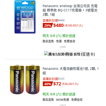
Panasonic eneloop 台灣公司貨 充電
組 標準款 BQ-CC17充電器 + 3號電池
2顆, 1組
首購折扣價
$680
$480
29
%
(
$240.00/1入
)
明天 8/8 (六)
預計送達
酷澎直售 ∙ 免運 ∙ 免費退貨
(
169
)
满 $1,500 再省 $75 (王道卡)
Panasonic 大電流鹼性電池1號, 2顆, 1
組
首購折扣價
$121
$72
40
%
(
$36.00/1入
)
明天 8/8 (六)
預計送達
酷澎直售 ∙ WOW免運 ∙ 免費退貨
(
167
)