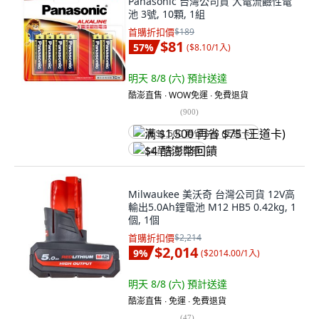
Panasonic 台灣公司貨 大電流鹼性電
池 3號, 10顆, 1組
首購折扣價
$189
$81
57
%
(
$8.10/1入
)
明天 8/8 (六)
預計送達
酷澎直售 ∙ WOW免運 ∙ 免費退貨
(
900
)
满 $1,500 再省 $75 (王道卡)
$4 酷澎幣回饋
Milwaukee 美沃奇 台灣公司貨 12V高
輸出5.0Ah鋰電池 M12 HB5 0.42kg, 1
個, 1個
首購折扣價
$2,214
$2,014
9
%
(
$2014.00/1入
)
明天 8/8 (六)
預計送達
酷澎直售 ∙ 免運 ∙ 免費退貨
(
47
)