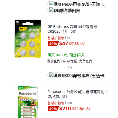
满 $1,500 再省 $75 (王道卡)
$4 酷澎幣回饋
GP Batteries 超霸 鈕型鋰電池
CR2025, 1組, 6顆
首購折扣價
$79
$47
40
%
(
$7.83/1入
)
明天 8/8 (六)
預計送達
酷澎直售 ∙ WOW免運 ∙ 免費退貨
(
64
)
满 $1,500 再省 $75 (王道卡)
Panasonic 台灣公司貨 低階充電池 4
號, 4顆, 1組
首購折扣價
$350
$210
40
%
(
$52.50/1入
)