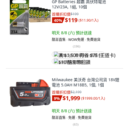
GP Batteries 超霸 高伏特電池
12V/23A, 1組, 10個
首購折扣價
$199
$119
40
%
(
$11.90/1入
)
明天 8/8 (六)
預計送達
酷澎直售 ∙ WOW免運 ∙ 免費退貨
(
196
)
满 $1,500 再省 $75 (王道卡)
$10 酷澎幣回饋
Milwaukee 美沃奇 台灣公司貨 18V鋰
電池 5.0AH M18B5, 1個, 1個
首購折扣價
$2,199
$1,999
9
%
(
$1999.00/1入
)
明天 8/8 (六)
預計送達
酷澎直售 ∙ 免運 ∙ 免費退貨
(
63
)