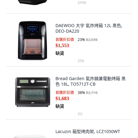
(
210
)
DAEWOO 大宇 氣炸烤箱 12L 黑色,
DEO-DA220
首購折扣價
23
%
$2,036
$1,553
缺貨
(
53
)
Bread Garden 氣炸鍋兼電動烤箱 黑
色 18L, TO5712T-CB
首購折扣價
38
%
$2,716
$1,683
缺貨
(
1
)
Lacuzin 箱型烤肉架, LCZ1050WT