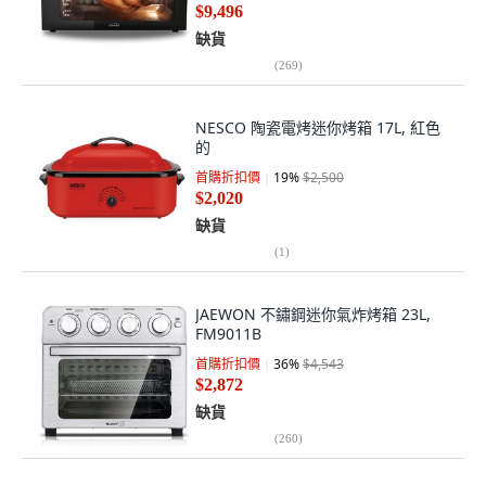
$9,496
缺貨
(
269
)
NESCO 陶瓷電烤迷你烤箱 17L, 紅色
的
首購折扣價
19
%
$2,500
$2,020
缺貨
(
1
)
JAEWON 不鏽鋼迷你氣炸烤箱 23L,
FM9011B
首購折扣價
36
%
$4,543
$2,872
缺貨
(
260
)