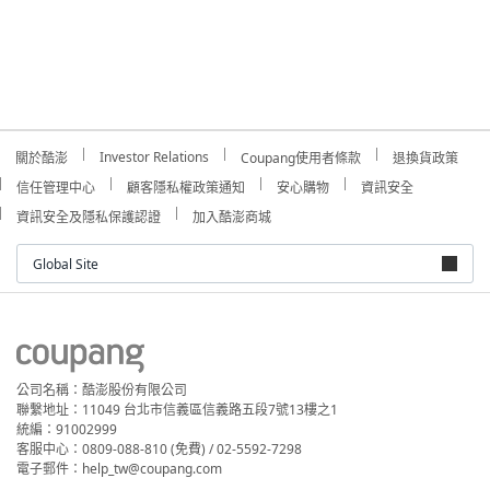
Investor Relations
關於酷澎
Coupang使用者條款
退換貨政策
信任管理中心
顧客隱私權政策通知
安心購物
資訊安全
資訊安全及隱私保護認證
加入酷澎商城
Global Site
公司名稱：酷澎股份有限公司
聯繫地址：11049 台北市信義區信義路五段7號13樓之1
統編：91002999
客服中心：0809-088-810 (免費) / 02-5592-7298
電子郵件：help_tw@coupang.com