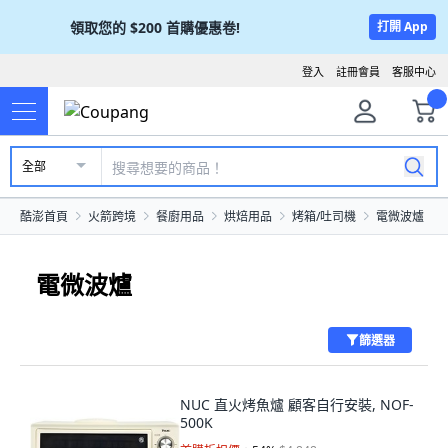
領取您的
$200
首購優惠卷!
打開 App
登入
註冊會員
客服中心
全部
酷澎首頁
火箭跨境
餐廚用品
烘焙用品
烤箱/吐司機
電微波爐
電微波爐
篩選器
NUC 直火烤魚爐 顧客自行安裝, NOF-
500K