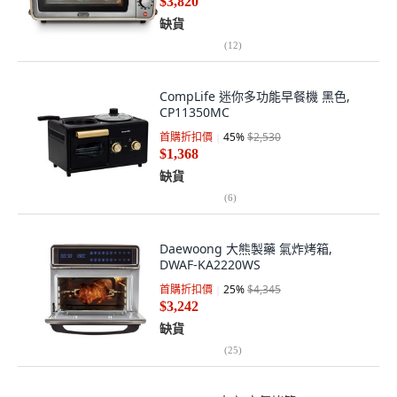
$3,820
缺貨
(
12
)
CompLife 迷你多功能早餐機 黑色,
CP11350MC
首購折扣價
45
%
$2,530
$1,368
缺貨
(
6
)
Daewoong 大熊製藥 氣炸烤箱,
DWAF-KA2220WS
首購折扣價
25
%
$4,345
$3,242
缺貨
(
25
)