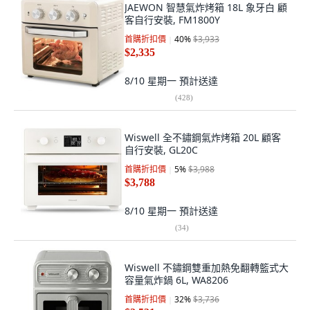
JAEWON 智慧氣炸烤箱 18L 象牙白 顧
客自行安裝, FM1800Y
首購折扣價
40
%
$3,933
$2,335
8/10 星期一
預計送達
(
428
)
Wiswell 全不鏽鋼氣炸烤箱 20L 顧客
自行安裝, GL20C
首購折扣價
5
%
$3,988
$3,788
8/10 星期一
預計送達
(
34
)
Wiswell 不鏽鋼雙重加熱免翻轉籃式大
容量氣炸鍋 6L, WA8206
首購折扣價
32
%
$3,736