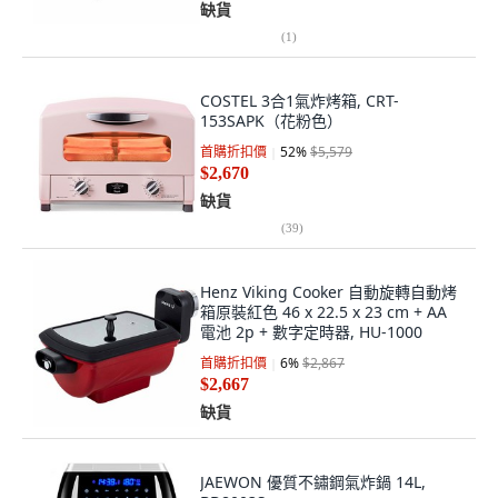
缺貨
(
1
)
COSTEL 3合1氣炸烤箱, CRT-
153SAPK（花粉色）
首購折扣價
52
%
$5,579
$2,670
缺貨
(
39
)
Henz Viking Cooker 自動旋轉自動烤
箱原裝紅色 46 x 22.5 x 23 cm + AA
電池 2p + 數字定時器, HU-1000
首購折扣價
6
%
$2,867
$2,667
缺貨
JAEWON 優質不鏽鋼氣炸鍋 14L,