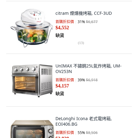
citram 煙燻機烤箱, CCF-3UD
首購折扣價
31
%
$6,677
$4,552
缺貨
(
13
)
UnIMAX 不鏽鋼25L氣炸烤箱, UM-
OV253N
首購折扣價
39
%
$6,918
$4,157
缺貨
DeLonghi Icona 老式電烤箱,
EOI406.BG
首購折扣價
55
%
$8,506