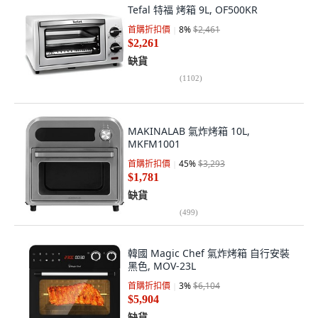
Tefal 特福 烤箱 9L, OF500KR
首購折扣價
8
%
$2,461
$2,261
缺貨
(
1102
)
MAKINALAB 氣炸烤箱 10L,
MKFM1001
首購折扣價
45
%
$3,293
$1,781
缺貨
(
499
)
韓國 Magic Chef 氣炸烤箱 自行安裝
黑色, MOV-23L
首購折扣價
3
%
$6,104
$5,904
缺貨