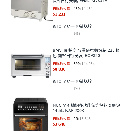
顧客自行安裝, EHGZ-MV331A
首購折扣價
13
%
$1,431
$1,231
8/10 星期一
預計送達
(
41
)
Breville 鉑富 專業級智慧烤箱 22L 銀
色 顧客自行安裝, BOV820
首購折扣價
39
%
$14,634
$8,830
8/10 星期一
預計送達
(
57
)
NUC 全不鏽鋼多功能氣炸烤箱 幻影灰
14.5L, NAF-200K
首購折扣價
5
%
$3,848
$3,648