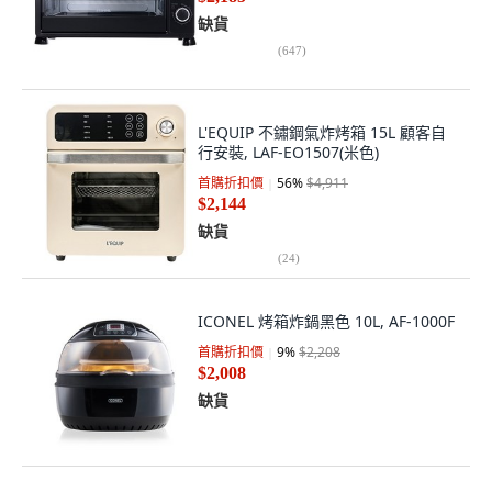
缺貨
(
647
)
L'EQUIP 不鏽鋼氣炸烤箱 15L 顧客自
行安裝, LAF-EO1507(米色)
首購折扣價
56
%
$4,911
$2,144
缺貨
(
24
)
ICONEL 烤箱炸鍋黑色 10L, AF-1000F
首購折扣價
9
%
$2,208
$2,008
缺貨