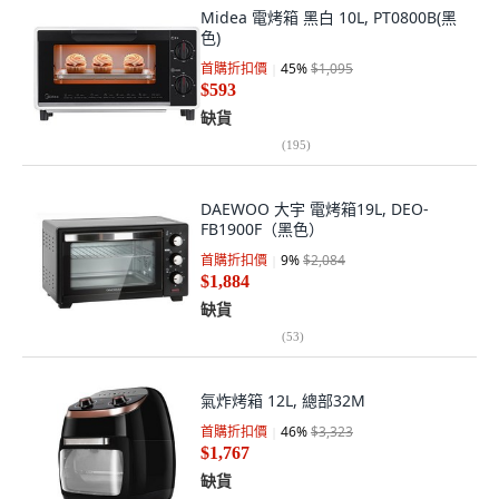
Midea 電烤箱 黑白 10L, PT0800B(黑
色)
首購折扣價
45
%
$1,095
$593
缺貨
(
195
)
DAEWOO 大宇 電烤箱19L, DEO-
FB1900F（黑色）
首購折扣價
9
%
$2,084
$1,884
缺貨
(
53
)
氣炸烤箱 12L, 總部32M
首購折扣價
46
%
$3,323
$1,767
缺貨