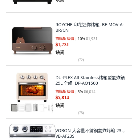
ROYCHE 印花迷你烤箱, BF-MOV-A-
BR/CN
首購折扣價
10
%
$1,931
$1,731
缺貨
(
72
)
DU-PLEX All Stainless烤箱型氣炸鍋
25L 全組, DP-AO1500
首購折扣價
3
%
$6,014
$5,814
缺貨
(
75
)
VOBON 大容量不鏽鋼氣炸烤箱 23L,
VB-AF23S