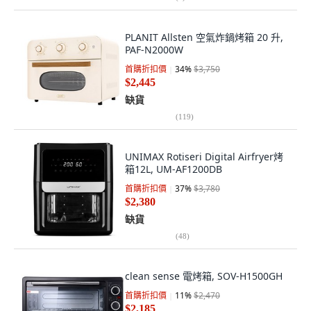
PLANIT Allsten 空氣炸鍋烤箱 20 升,
PAF-N2000W
首購折扣價
34
%
$3,750
$2,445
缺貨
(
119
)
UNIMAX Rotiseri Digital Airfryer烤
箱12L, UM-AF1200DB
首購折扣價
37
%
$3,780
$2,380
缺貨
(
48
)
clean sense 電烤箱, SOV-H1500GH
首購折扣價
11
%
$2,470
$2,185