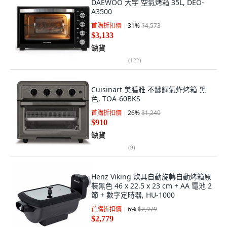
DAEWOO 大宇 空氣烤箱 35L, DEO-
A3500
首購折扣價
31
%
$4,573
$3,133
缺貨
(
122
)
Cuisinart 美膳雅 不鏽鋼氣炸烤箱 黑
色, TOA-60BKS
首購折扣價
26
%
$1,240
$910
缺貨
(
9
)
Henz Viking 炊具自動旋轉自動烤箱原
裝黑色 46 x 22.5 x 23 cm + AA 電池 2
節 + 數字定時器, HU-1000
首購折扣價
6
%
$2,979
$2,779