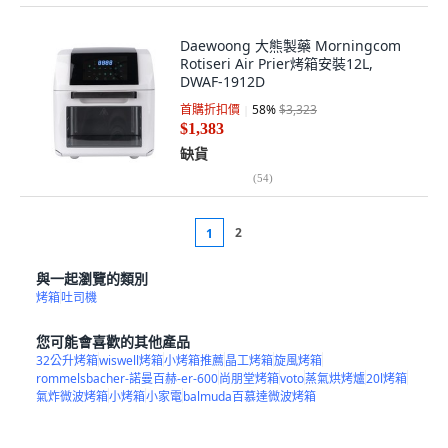
Daewoong 大熊製藥 Morningcom
Rotiseri Air Prier烤箱安裝12L,
DWAF-1912D
首購折扣價
58
%
$3,323
$1,383
缺貨
(
54
)
2
1
與一起瀏覽的類別
烤箱
吐司機
您可能會喜歡的其他產品
32公升烤箱
wiswell烤箱
小烤箱推薦
晶工烤箱
旋風烤箱
rommelsbacher-諾曼百赫-er-600
尚朋堂烤箱
voto
蒸氣烘烤爐
20l烤箱
氣炸微波烤箱
小烤箱
小家電
balmuda百慕達微波烤箱