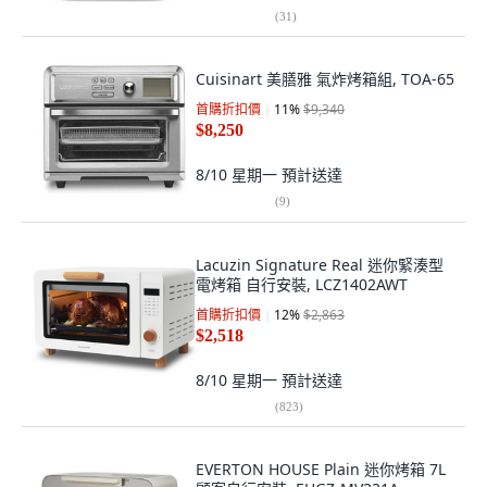
(
31
)
Cuisinart 美膳雅 氣炸烤箱組, TOA-65
首購折扣價
11
%
$9,340
$8,250
8/10 星期一
預計送達
(
9
)
Lacuzin Signature Real 迷你緊湊型
電烤箱 自行安裝, LCZ1402AWT
首購折扣價
12
%
$2,863
$2,518
8/10 星期一
預計送達
(
823
)
EVERTON HOUSE Plain 迷你烤箱 7L