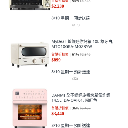
首購折扣價
54
%
$4,848
$2,230
8/10 星期一
預計送達
(
815
)
MyDear 蒸氣迷你烤箱 10L 象牙白,
MTO10GRA-MGZBYW
首購折扣價
61
%
$2,345
$899
8/10 星期一
預計送達
(
32
)
DANMI 全不鏽鋼旋轉烤箱氣炸鍋
14.5L, DA-OAF01, 粉紅色
首購折扣價
36
%
$5,457
$3,440
8/10 星期一
預計送達