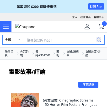
領取您的
$200
首購優惠卷!
打開 App
登入
註冊會員
客服中心
全部
酷澎首
火箭跨
書
藝
電影/錄影
電影故事/評
頁
境
籍/CD/DVD
術
帶
論
電影故事/評論
篩選器
(英文圖書) Cinegraphic Screams:
150 Horror Film Posters From Japan