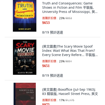
Truth and Consequences: Game
Shows in Fiction and Film 平裝版,
University Press of Mississippi, 英
文
首購折扣價
23
%
$853
$653
8/19
預計送達
(英文圖書)The Scary Movie Spoof
Index: Wait What Was That From?
Every Scene Every Refere... 平裝版,
Independently Published, 英文
首購折扣價
23
%
$851
$651
8/19
預計送達
(英文圖書) Boxoffice (Jul-Sep 1963);
83 精裝版, Hassell Street Press, 英文
首購折扣價
17
%
$1,175
$975