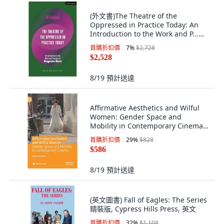
(外文書)The Theatre of the
Oppressed in Practice Today: An
Introduction to the Work and P...
Hardcover, Methuen Drama,
首購折扣價
7
%
$2,728
English
$2,528
8/19
預計送達
Affirmative Aesthetics and Wilful
Women: Gender Space and
Mobility in Contemporary Cinema
精裝版, Palgrave MacMillan, 英文
首購折扣價
29
%
$828
$586
8/19
預計送達
(英文圖書) Fall of Eagles: The Series
精裝版, Cypress Hills Press, 英文
首購折扣價
32
%
$1,108