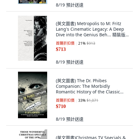
8/19
預計送達
(英文圖書) Metropolis to M: Fritz
Lang's Cinematic Legacy: A Deep
Dive into the Genius Beh... 精裝版,
Tredition Gmbh, 英文
首購折扣價
21
%
$913
$713
8/19
預計送達
(英文圖書) The Dr. Phibes
Companion: The Morbidly
Romantic History of the Classic
Vincent Price Horror F... 精裝版,
首購折扣價
33
%
$1,071
BearManor Media, 英文
$710
8/19
預計送達
(英文圖書)Christmas TV Specials &