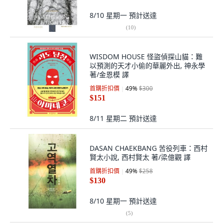
8/10 星期一
預計送達
(
10
)
WISDOM HOUSE 怪盜偵探山貓：難
以預測的天才小偷的華麗外出, 神永學
著/金恩模 譯
首購折扣價
49
%
$300
$151
8/11 星期二
預計送達
DASAN CHAEKBANG 苦役列車：西村
賢太小說, 西村賢太 著/梁億觀 譯
首購折扣價
49
%
$258
$130
8/10 星期一
預計送達
(
5
)