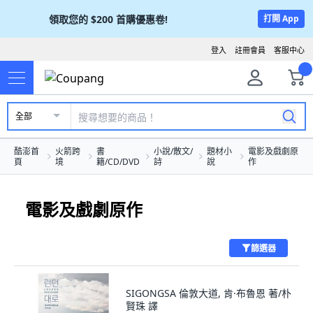
領取您的
$200
首購優惠卷!
打開 App
登入
註冊會員
客服中心
全部
酷澎首
火箭跨
書
小說/散文/
題材小
電影及戲劇原
頁
境
籍/CD/DVD
詩
說
作
電影及戲劇原作
篩選器
SIGONGSA 倫敦大道, 肯·布魯恩 著/朴
賢珠 譯