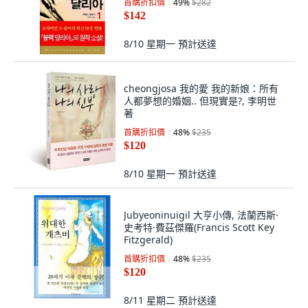
首購折扣價
49
%
$282
$142
8/10 星期一
預計送達
cheongjosa 我的愛 我的新娘：所有
人都夢想的婚姻.. 但現實是?, 李明世
著
首購折扣價
48
%
$235
$120
8/10 星期一
預計送達
Jubyeoninuigil 大亨小傳, 法蘭西斯·
史考特·費茲傑羅(Francis Scott Key
Fitzgerald)
首購折扣價
48
%
$235
$120
8/11 星期二
預計送達