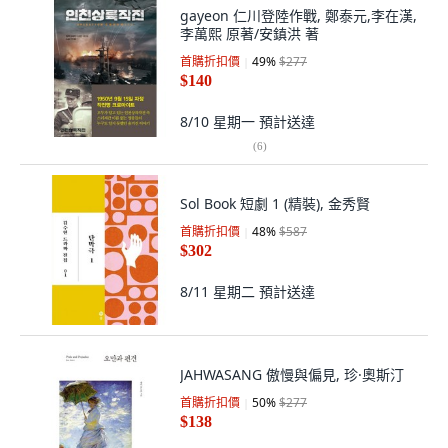
gayeon 仁川登陸作戰, 鄭泰元,李在漢,
李萬熙 原著/安鎮洪 著
首購折扣價
49
%
$277
$140
8/10 星期一
預計送達
(
6
)
Sol Book 短劇 1 (精裝), 金秀賢
首購折扣價
48
%
$587
$302
8/11 星期二
預計送達
JAHWASANG 傲慢與偏見, 珍·奧斯汀
首購折扣價
50
%
$277
$138