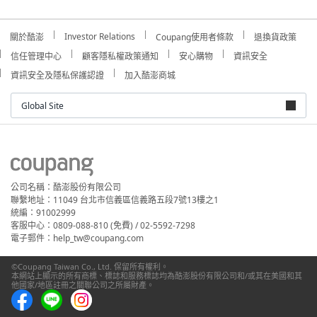
Investor Relations
關於酷澎
Coupang使用者條款
退換貨政策
信任管理中心
顧客隱私權政策通知
安心購物
資訊安全
資訊安全及隱私保護認證
加入酷澎商城
Global Site
公司名稱：酷澎股份有限公司
聯繫地址：11049 台北市信義區信義路五段7號13樓之1
統編：91002999
客服中心：0809-088-810 (免費) / 02-5592-7298
電子郵件：help_tw@coupang.com
©Coupang Taiwan Co., Ltd. 保留所有權利。
本網站上顯示的所有商標、標誌和服務標誌均為酷澎股份有限公司和/或其在美國和其
他國家/地區註冊之關聯公司之所屬財產。