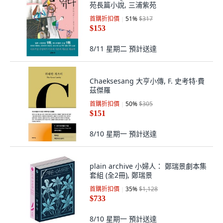
苑長篇小說, 三浦紫苑
首購折扣價
51
%
$317
$153
8/11 星期二
預計送達
Chaeksesang 大亨小傳, F. 史考特·費
茲傑羅
首購折扣價
50
%
$305
$151
8/10 星期一
預計送達
plain archive 小婦人： 鄭瑞景劇本集
套組 (全2冊), 鄭瑞景
首購折扣價
35
%
$1,128
$733
8/10 星期一
預計送達