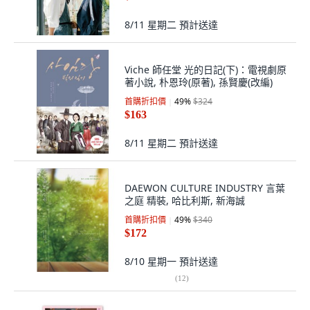
8/11 星期二
預計送達
Viche 師任堂 光的日記(下)：電視劇原
著小說, 朴恩玲(原著), 孫賢慶(改編)
首購折扣價
49
%
$324
$163
8/11 星期二
預計送達
DAEWON CULTURE INDUSTRY 言葉
之庭 精裝, 哈比利斯, 新海誠
首購折扣價
49
%
$340
$172
8/10 星期一
預計送達
(
12
)