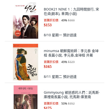
BOOK21 NINE 1：九回時間旅行, 宋
在貞(劇本), 車潤(小說)
首購折扣價
49
%
$300
$153
8/10 星期一
預計送達
minumsa 朝鮮魔術師：李元泰 金琸
桓 長篇小說, 李元泰,金琸桓 共著
首購折扣價
49
%
$329
$165
8/11 星期二
預計送達
Gimmyoung 被迷惑的人們：託馬斯·
庫裡南長篇小說, 托馬斯·庫里南
首購折扣價
50
%
$352
$175