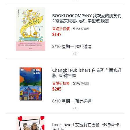
BOOKLOGCOMPANY 我親愛的朋友們
2(盧熙京原著小說), 李聖淑,晚霞
首購折扣價
51
%
$305
$147
8/10 星期一
預計送達
(
9
)
Changbi Publishers 白噪音 全面修訂
版, 唐·德里羅
首購折扣價
51
%
$423
$205
8/10 星期一
預計送達
(
1
)
booksowed 艾蜜莉在巴黎, 卡特琳·卡
杭古拉