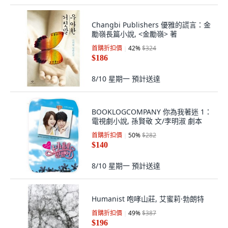
Changbi Publishers 優雅的謊言：金
勵嶺長篇小說, <金勵嶺> 著
首購折扣價
42
%
$324
$186
8/10 星期一
預計送達
BOOKLOGCOMPANY 你為我著迷 1：
電視劇小說, 孫賢敬 文/李明淑 劇本
首購折扣價
50
%
$282
$140
8/10 星期一
預計送達
Humanist 咆哮山莊, 艾蜜莉·勃朗特
首購折扣價
49
%
$387
$196