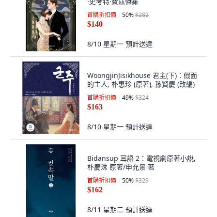
·史考特·費茲傑羅
首購折扣價
50
%
$282
$140
8/10 星期一
預計送達
WoongjinJisikhouse 君主(下)：假面
的主人, 朴惠珍 (原著), 孫賢慶 (改編)
首購折扣價
49
%
$324
$163
8/10 星期一
預計送達
Bidansup 耳語 2：電視劇原著小說,
朴慶洙 原著/申允景 著
首購折扣價
50
%
$329
$162
8/11 星期二
預計送達