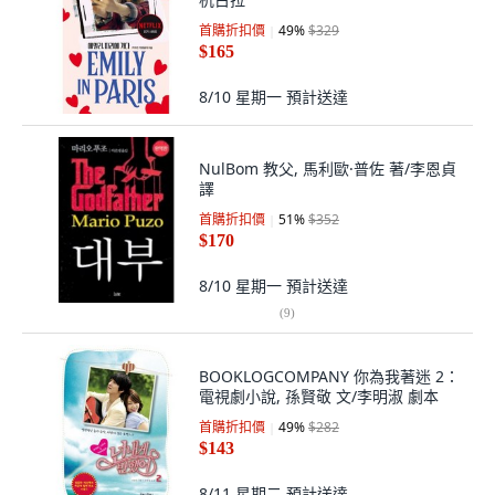
首購折扣價
49
%
$329
$165
8/10 星期一
預計送達
NulBom 教父, 馬利歐·普佐 著/李恩貞
譯
首購折扣價
51
%
$352
$170
8/10 星期一
預計送達
(
9
)
BOOKLOGCOMPANY 你為我著迷 2：
電視劇小說, 孫賢敬 文/李明淑 劇本
首購折扣價
49
%
$282
$143
8/11 星期二
預計送達