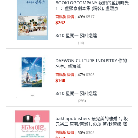
BOOKLOGCOMPANY 我們的藍調時光
1 ： 盧熙京劇本集 (精裝), 盧熙京
首購折扣價
49
%
$517
$262
8/10 星期一
預計送達
(
14
)
DAEWON CULTURE INDUSTRY 你的
名字., 新海誠
首購折扣價
47
%
$305
$160
8/10 星期一
預計送達
(
293
)
bakhapublishers 最完美的離婚 1, 坂
元裕二 原著/百瀬しのぶ 著/秋智娜 譯
首購折扣價
50
%
$305