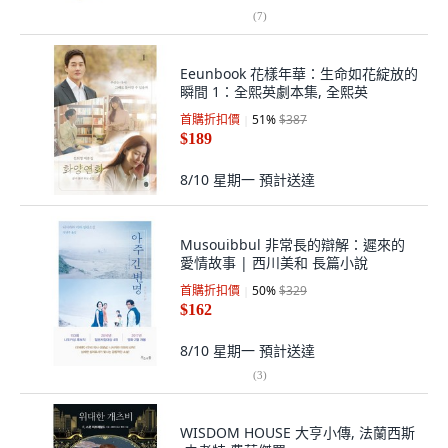
(
7
)
Eeunbook 花樣年華：生命如花綻放的
瞬間 1：全熙英劇本集, 全熙英
首購折扣價
51
%
$387
$189
8/10 星期一
預計送達
Musouibbul 非常長的辯解：遲來的
愛情故事 | 西川美和 長篇小說
首購折扣價
50
%
$329
$162
8/10 星期一
預計送達
(
3
)
WISDOM HOUSE 大亨小傳, 法蘭西斯