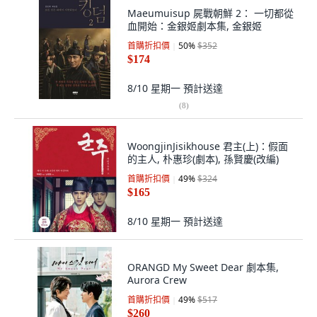
Maeumuisup 屍戰朝鮮 2： 一切都從
血開始：金銀姬劇本集, 金銀姬
首購折扣價
50
%
$352
$174
8/10 星期一
預計送達
(
8
)
WoongjinJisikhouse 君主(上)：假面
的主人, 朴惠珍(劇本), 孫賢慶(改編)
首購折扣價
49
%
$324
$165
8/10 星期一
預計送達
ORANGD My Sweet Dear 劇本集,
Aurora Crew
首購折扣價
49
%
$517
$260