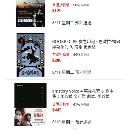
首購折扣價
50
%
$258
$129
8/11 星期二
預計送達
BOOKRECIPE 獴之印記 - 恩歐拉·福爾
摩斯系列 9, 南希·史賓格
首購折扣價
49
%
$394
$200
8/11 星期二
預計送達
amstory Voice 4 幕後花絮 & 劇本
集：馬珍媛 金正賢 劇本, 馬珍媛
首購折扣價
41
%
$752
$442
8/10 星期一
預計送達
(
8
)