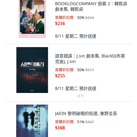
BOOKLOGCOMPANY 戀慕 2：韓熙貞
劇本集, 韓熙貞
首購折扣價
50
%
$434
$216
8/11 星期二
預計送達
語意錯誤：J.sin 劇本集, BlackD(布萊
克迪), J.sin
首購折扣價
50
%
$517
$255
8/11 星期二
預計送達
(
17
)
JAEIN 黎明破曉的街道, 東野圭吾
首購折扣價
51
%
$347
$168