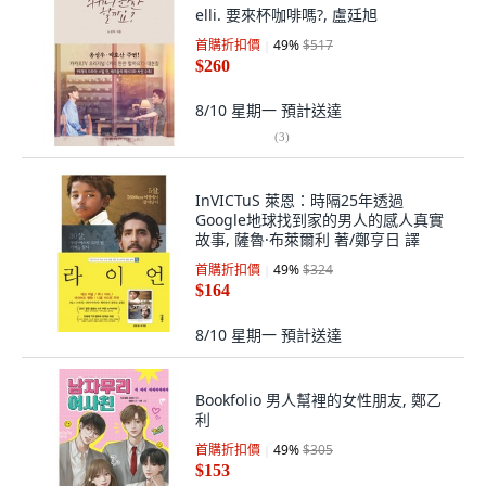
elli. 要來杯咖啡嗎?, 盧廷旭
首購折扣價
49
%
$517
$260
8/10 星期一
預計送達
(
3
)
InVICTuS 萊恩：時隔25年透過
Google地球找到家的男人的感人真實
故事, 薩魯·布萊爾利 著/鄭亨日 譯
首購折扣價
49
%
$324
$164
8/10 星期一
預計送達
Bookfolio 男人幫裡的女性朋友, 鄭乙
利
首購折扣價
49
%
$305
$153