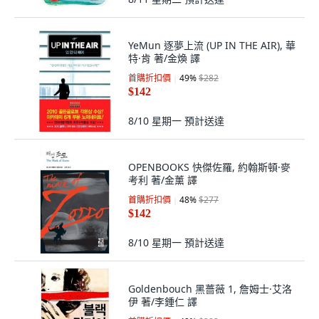
YeMun 逐夢上流 (UP IN THE AIR), 華
特·肯 著/金煥 譯
首購折扣價
49
%
$282
$142
8/10 星期一
預計送達
OPENBOOKS 快傑佐羅, 約翰斯頓·麥
考利 著/金薰 譯
首購折扣價
48
%
$277
$142
8/10 星期一
預計送達
Goldenbouch 黑薔薇 1, 詹姆士·艾洛
伊 著/李鍾仁 譯