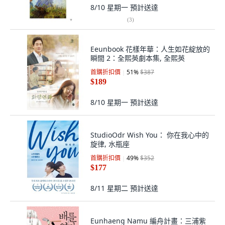
8/10 星期一
預計送達
(
3
)
Eeunbook 花樣年華：人生如花綻放的
瞬間 2：全熙英劇本集, 全熙英
首購折扣價
51
%
$387
$189
8/10 星期一
預計送達
StudioOdr Wish You： 你在我心中的
旋律, 水瓶座
首購折扣價
49
%
$352
$177
8/11 星期二
預計送達
Eunhaeng Namu 編舟計畫：三浦紫