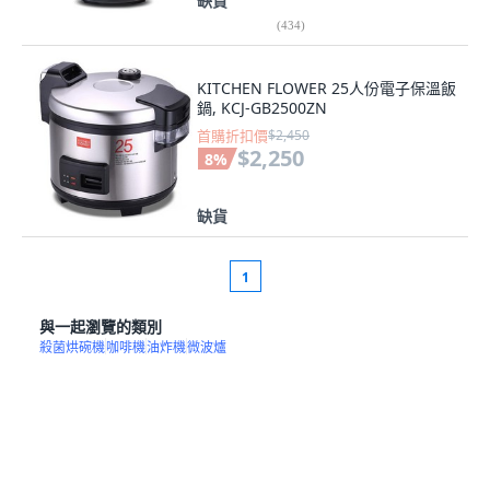
缺貨
(
434
)
KITCHEN FLOWER 25人份電子保溫飯
鍋, KCJ-GB2500ZN
首購折扣價
$2,450
$2,250
8
%
缺貨
1
與一起瀏覽的類別
殺菌烘碗機
咖啡機
油炸機
微波爐