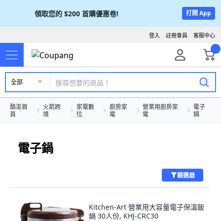
領取您的
$200
首購優惠卷!
打開 App
登入
註冊會員
客服中心
全部
酷澎首
火箭跨
家電數
廚房家
營業用廚房家
電子
頁
境
位
電
電
鍋
電子鍋
篩選器
Kitchen-Art 營業用大容量電子保溫飯
鍋 30人份, KHJ-CRC30