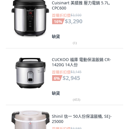
Cuisinart 美膳雅 壓力電鍋 5.7L,
CPC600
首購折扣價
$3,930
$3,290
16
%
缺貨
(
1
)
CUCKOO 福庫 電動保溫飯鍋 CR-
1420G 14人份
首購折扣價
$3,145
$2,945
6
%
缺貨
(
453
)
Shinil 信一 50人份保溫飯桶, SEJ-
25000
首購折扣價
$3,589