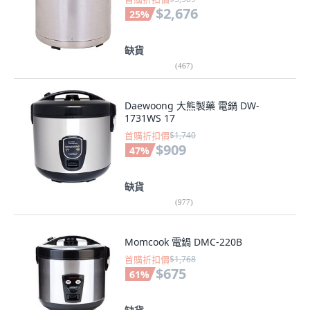
$2,676
25
%
缺貨
(
467
)
Daewoong 大熊製藥 電鍋 DW-
1731WS 17
首購折扣價
$1,740
$909
47
%
缺貨
(
977
)
Momcook 電鍋 DMC-220B
首購折扣價
$1,768
$675
61
%