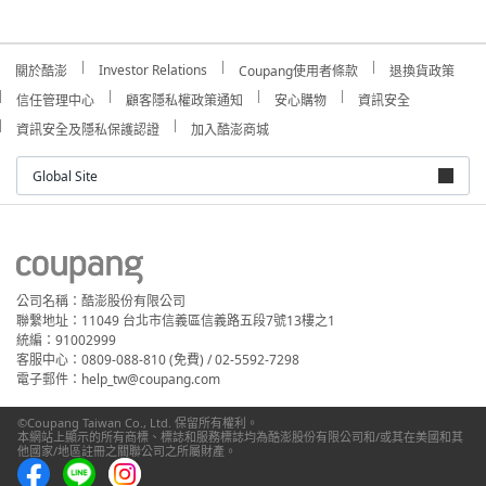
Investor Relations
關於酷澎
Coupang使用者條款
退換貨政策
信任管理中心
顧客隱私權政策通知
安心購物
資訊安全
資訊安全及隱私保護認證
加入酷澎商城
Global Site
公司名稱：酷澎股份有限公司
聯繫地址：11049 台北市信義區信義路五段7號13樓之1
統編：91002999
客服中心：0809-088-810 (免費) / 02-5592-7298
電子郵件：help_tw@coupang.com
©Coupang Taiwan Co., Ltd. 保留所有權利。
本網站上顯示的所有商標、標誌和服務標誌均為酷澎股份有限公司和/或其在美國和其
他國家/地區註冊之關聯公司之所屬財產。