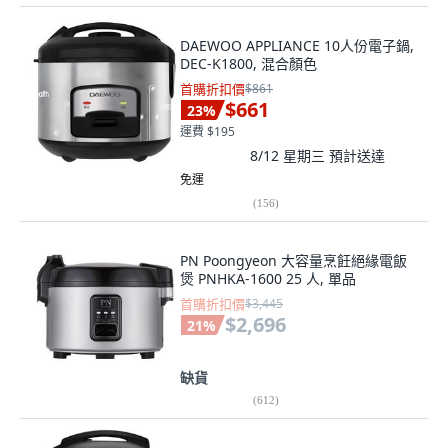
DAEWOO APPLIANCE 10人份電子鍋,
DEC-K1800, 混合顏色
首購折扣價
$861
$661
23
%
運費 $195
8/12 星期三
預計送達
免運
(
156
)
PN Poongyeon 大容量烹飪絕緣電飯
煲 PNHKA-1600 25 人, 單品
首購折扣價
$3,445
$2,696
21
%
缺貨
(
612
)