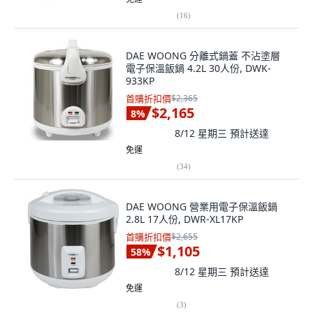
(
16
)
DAE WOONG 分離式鍋蓋 不沾塗層
電子保溫飯鍋 4.2L 30人份, DWK-
933KP
首購折扣價
$2,365
$2,165
8
%
8/12 星期三
預計送達
免運
(
34
)
DAE WOONG 營業用電子保溫飯鍋
2.8L 17人份, DWR-XL17KP
首購折扣價
$2,655
$1,105
58
%
8/12 星期三
預計送達
免運
(
3
)