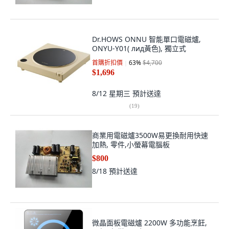
Dr.HOWS ONNU 智能單口電磁爐,
ONYU-Y01( лид黃色), 獨立式
首購折扣價
63
%
$4,700
$1,696
8/12 星期三
預計送達
(
19
)
商業用電磁爐3500W易更換耐用快速
加熱, 零件,小螢幕電腦板
$800
8/18
預計送達
微晶面板電磁爐 2200W 多功能烹飪,