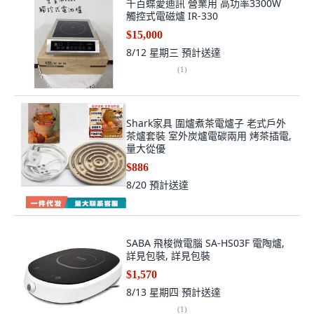
千百蝶愛迪訊 營業用 高功率3300W
觸控式電磁爐 IR-330
$15,000
8/12 星期三
預計送達
(
1
)
Shark家具 圍爐煮茶電爐子 老式戶外
茶爐套裝 室外炭爐電碳兩用 烤茶插電,
量大從優
$886
8/20
預計送達
SABA 飛梭微電腦 SA-HS03F 電陶爐,
詳見包裝, 詳見包裝
$1,570
8/13 星期四
預計送達
(
1
)