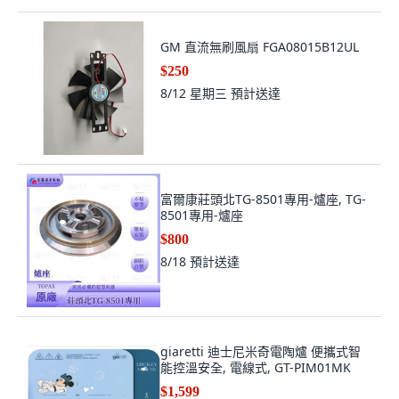
GM 直流無刷風扇 FGA08015B12UL
$250
8/12 星期三
預計送達
富爾康莊頭北TG-8501專用-爐座, TG-
8501專用-爐座
$800
8/18
預計送達
giaretti 迪士尼米奇電陶爐 便攜式智
能控溫安全, 電線式, GT-PIM01MK
$1,599