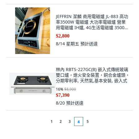
JEFFRIN 潔麟 商用電磁爐 JL-883 高功
率3500W 電磁爐 大功率電磁爐 營業
用電磁爐 IH爐, 4G生活電磁爐 3500W
塑膠機身,保固半年
$2,800
8/14 星期五
預計送達
林內 RBTS-227GC(B) 嵌入式傳統玻璃
雙口爐，熄火安全裝置，銅合金爐頭，
分期零利率, 天然氣,基本安裝, 嵌入式
16
%
$8,900
$7,390
8/20
預計送達
1
2
3
5
4