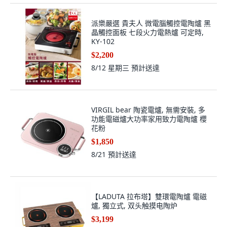
派樂嚴選 貴夫人 微電腦觸控電陶爐 黑
晶觸控面板 七段火力電熱爐 可定時,
KY-102
$2,200
8/12 星期三
預計送達
VIRGIL bear 陶瓷電爐, 無需安裝, 多
功能電磁爐大功率家用致力電陶爐 櫻
花粉
$1,850
8/21
預計送達
【LADUTA 拉布塔】雙環電陶爐 電磁
爐, 獨立式, 双头触摸电陶炉
$3,199