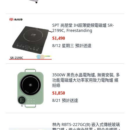
SPT 尚朋堂 IH超薄變頻電磁爐 SR-
2199C, Freestanding
$1,490
8/12 星期三
預計送達
3500W 黑色水晶電陶爐, 無需安裝, 多
功能電磁爐大功率家用致力電陶爐 繽
紛綠
$1,850
8/21
預計送達
林內 RBTS-227GC(B) 嵌入式傳統玻璃
雙口爐，熄火安全裝置，銅合金爐頭，