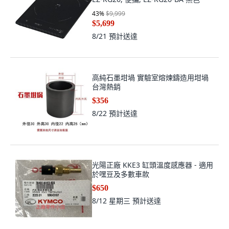
43
%
$9,999
$5,699
8/21
預計送達
高純石墨坩堝 實驗室熔煉鑄造用坩堝
台灣熱銷
$356
8/22
預計送達
光陽正廠 KKE3 缸頭溫度感應器 - 適用
於嘿豆及多數車款
$650
8/12 星期三
預計送達