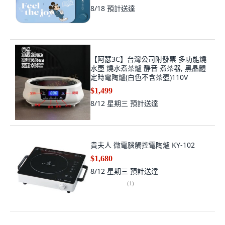
8/18
預計送達
【阿瑟3C】台灣公司附發票 多功能燒
水壺 燒水煮茶爐 靜音 煮茶器, 黑晶體
定時電陶爐(白色不含茶壺)110V
$1,499
8/12 星期三
預計送達
貴夫人 微電腦觸控電陶爐 KY-102
$1,680
8/12 星期三
預計送達
(
1
)