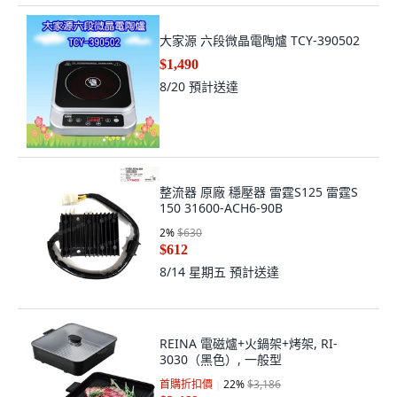
大家源 六段微晶電陶爐 TCY-390502
$1,490
8/20
預計送達
整流器 原廠 穩壓器 雷霆S125 雷霆S
150 31600-ACH6-90B
2
%
$630
$612
8/14 星期五
預計送達
REINA 電磁爐+火鍋架+烤架, RI-
3030（黑色）, 一般型
首購折扣價
22
%
$3,186