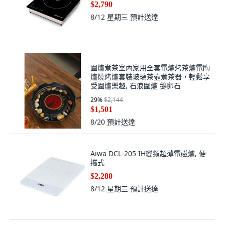
$2,790
8/12 星期三
預計送達
圍爐煮茶室內家用全套電爐烤茶爐電陶
爐燒烤爐套裝玻璃茶壺煮茶器，輕鬆享
受圍爐樂趣, 石浪圍爐 鵝卵石
29
%
$2,144
$1,501
8/20
預計送達
Aiwa DCL-205 IH變頻超薄電磁爐, 便
攜式
$2,280
8/12 星期三
預計送達