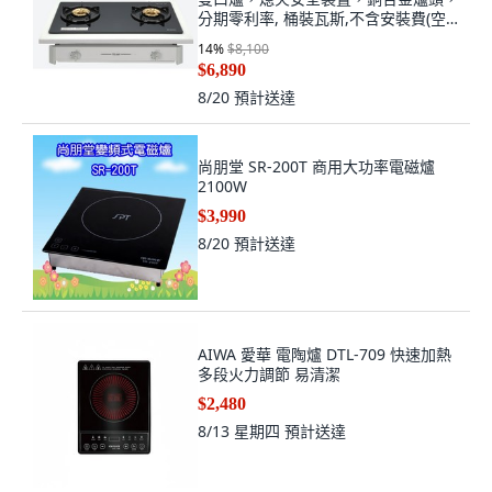
分期零利率, 桶裝瓦斯,不含安裝費(空
機價格), 嵌入式
14
%
$8,100
$6,890
8/20
預計送達
尚朋堂 SR-200T 商用大功率電磁爐
2100W
$3,990
8/20
預計送達
AIWA 愛華 電陶爐 DTL-709 快速加熱
多段火力調節 易清潔
$2,480
8/13 星期四
預計送達