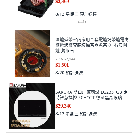
$2,469
8/12 星期三
預計送達
(
115
)
圍爐煮茶室內家用全套電爐烤茶爐電陶
爐燒烤爐套裝玻璃茶壺煮茶器, 石浪圍
爐 鵝卵石
29
%
$2,144
$1,501
8/20
預計送達
SAKURA 雙口IH感應爐 EG2331GB 定
時智慧操控 SCHOTT 德國黑晶玻璃
$29,340
8/12 星期三
預計送達