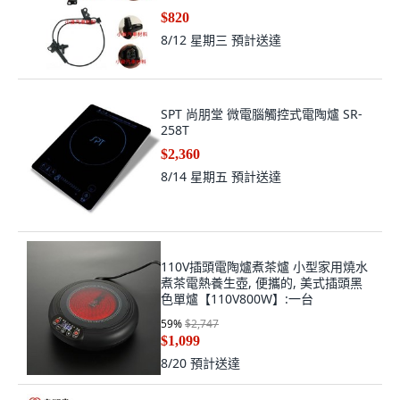
$820
8/12 星期三
預計送達
SPT 尚朋堂 微電腦觸控式電陶爐 SR-
258T
$2,360
8/14 星期五
預計送達
110V插頭電陶爐煮茶爐 小型家用燒水
煮茶電熱養生壺, 便攜的, 美式插頭黑
色單爐【110V800W】:一台
59
%
$2,747
$1,099
8/20
預計送達