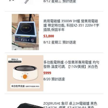
8/12 星期三
預計送達
商用電磁爐 3500W IH爐 營業用電磁
爐 帶定時功能, 科技XZ-351 220V-T字
插頭,保固半年
$3,800
8/12 星期三
預計送達
多功能電熱爐 小型煮茶專用電爐 均勻
發熱 溫度可調, 【110V美規】米白色
$999
8/20
預計送達
ZOJIRUSHI 象印 桌上IH電磁爐 黑色
EZ-KG26, 便攜, EZ-KG26-BA 黑色