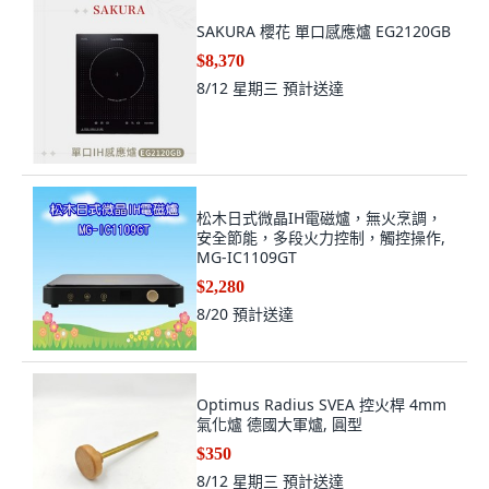
SAKURA 櫻花 單口感應爐 EG2120GB
$8,370
8/12 星期三
預計送達
松木日式微晶IH電磁爐，無火烹調，
安全節能，多段火力控制，觸控操作,
MG-IC1109GT
$2,280
8/20
預計送達
Optimus Radius SVEA 控火桿 4mm
氣化爐 德國大軍爐, 圓型
$350
8/12 星期三
預計送達