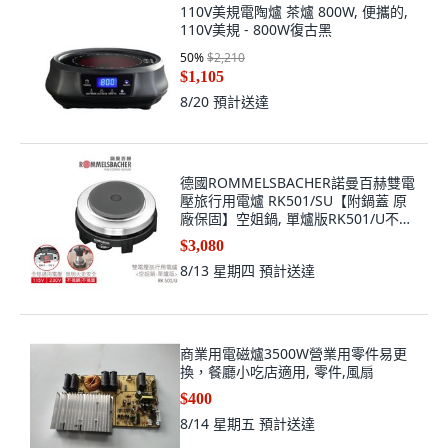
110V美規電陶爐 茶爐 800W, 便攜的,
110V美規 - 800W復古黑
50
%
$2,210
$1,105
8/20
預計送達
德國ROMMELSBACHER諾曼百赫雙電
壓旅行用電爐 RK501/SU【附鍋蓋 原
廠保固】空姐鍋, 單爐版RK501/U不含
鋁鍋鍋蓋與收納袋, 便攜的, RK510 單
$3,080
爐
8/13 星期四
預計送達
商業用電磁爐3500W營業用零件易更
換，餐廳小吃店適用, 零件,風扇
$400
8/14 星期五
預計送達