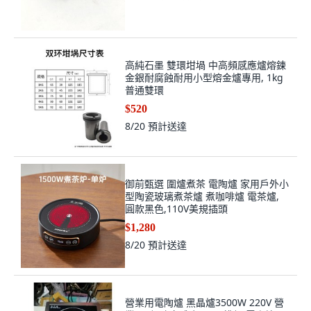
高純石墨 雙環坩堝 中高頻感應爐熔鍊
金銀耐腐蝕耐用小型熔金爐專用, 1kg
普通雙環
$520
8/20
預計送達
御前甄選 圍爐煮茶 電陶爐 家用戶外小
型陶瓷玻璃煮茶爐 煮咖啡爐 電茶爐,
圓款黑色,110V美規插頭
$1,280
8/20
預計送達
營業用電陶爐 黑晶爐3500W 220V 營