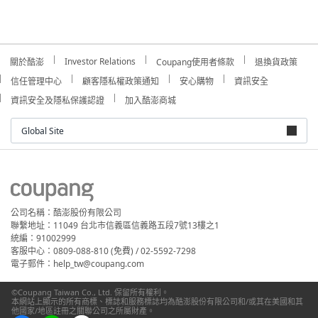
Investor Relations
關於酷澎
Coupang使用者條款
退換貨政策
信任管理中心
顧客隱私權政策通知
安心購物
資訊安全
資訊安全及隱私保護認證
加入酷澎商城
Global Site
公司名稱：酷澎股份有限公司
聯繫地址：11049 台北市信義區信義路五段7號13樓之1
統編：91002999
客服中心：0809-088-810 (免費) / 02-5592-7298
電子郵件：help_tw@coupang.com
©Coupang Taiwan Co., Ltd. 保留所有權利。
本網站上顯示的所有商標、標誌和服務標誌均為酷澎股份有限公司和/或其在美國和其
他國家/地區註冊之關聯公司之所屬財產。