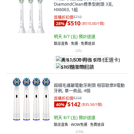
DiamondClean標準型刷頭 3支,
HX6063, 1組
首購折扣價
$710
$510
28
%
(
$510.00/1個
)
明天 8/7 (五)
預計送達
酷澎直售 ∙ 免運 ∙ 免費退貨
(
25
)
满 $1,500 再省 $75 (王道卡)
$16 酷澎幣回饋
超細毛護齦電動牙刷頭 相容歐樂B電動
牙刷, 單一商品, 4個
首購折扣價
$238
$142
40
%
(
$35.50/1個
)
明天 8/7 (五)
預計送達
酷澎直售 ∙ WOW免運 ∙ 免費退貨
(
216
)