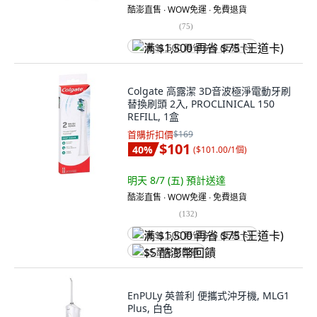
酷澎直售 ∙ WOW免運 ∙ 免費退貨
(
75
)
满 $1,500 再省 $75 (王道卡)
Colgate 高露潔 3D音波極淨電動牙刷
替換刷頭 2入, PROCLINICAL 150
REFILL, 1盒
首購折扣價
$169
$101
40
%
(
$101.00/1個
)
明天 8/7 (五)
預計送達
酷澎直售 ∙ WOW免運 ∙ 免費退貨
(
132
)
满 $1,500 再省 $75 (王道卡)
$5 酷澎幣回饋
EnPULy 英普利 便攜式沖牙機, MLG1
Plus, 白色