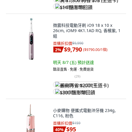
满 $1,500 再省 $75 (王道卡)
$14 酷澎幣回饋
微震科技電動牙刷 iO9 18 x 10 x
26cm, iOM9 4K1.1AD RQ, 香檳紫, 1
組
首購折扣價
$9,990
$9,790
2
%
(
$9790.00/1個
)
明天 8/7 (五)
預計送達
酷澎直售 ∙ 免運 ∙ 免費退貨
(
29
)
最高再省 $200 (王道卡)
$300 酷澎幣回饋
小麥購物 便攜式電動沖牙機 234g,
C116, 粉色
首購折扣價
$159
$95
40
%