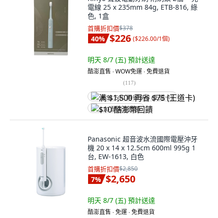
電線 25 x 235mm 84g, ETB-816, 綠
色, 1盒
首購折扣價
$378
$226
40
%
(
$226.00/1個
)
明天 8/7 (五)
預計送達
酷澎直售 ∙ WOW免運 ∙ 免費退貨
(
117
)
满 $1,500 再省 $75 (王道卡)
$10 酷澎幣回饋
Panasonic 超音波水流國際電壓沖牙
機 20 x 14 x 12.5cm 600ml 995g 1
台, EW-1613, 白色
首購折扣價
$2,850
$2,650
7
%
明天 8/7 (五)
預計送達
酷澎直售 ∙ 免運 ∙ 免費退貨