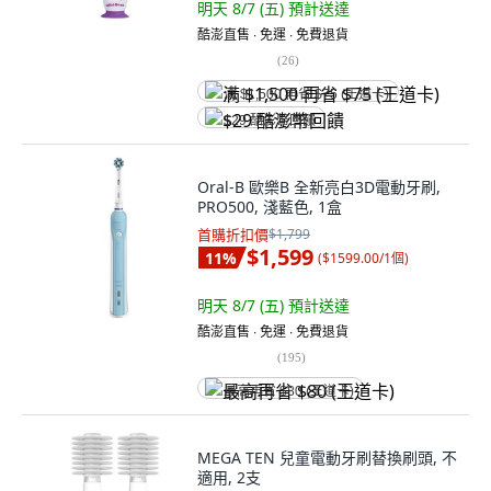
明天 8/7 (五)
預計送達
酷澎直售 ∙ 免運 ∙ 免費退貨
(
26
)
满 $1,500 再省 $75 (王道卡)
$29 酷澎幣回饋
Oral-B 歐樂B 全新亮白3D電動牙刷,
PRO500, 淺藍色, 1盒
首購折扣價
$1,799
$1,599
11
%
(
$1599.00/1個
)
明天 8/7 (五)
預計送達
酷澎直售 ∙ 免運 ∙ 免費退貨
(
195
)
最高再省 $80 (王道卡)
MEGA TEN 兒童電動牙刷替換刷頭, 不
適用, 2支