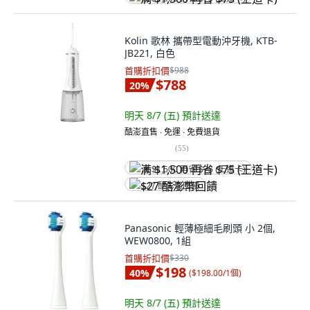
Kolin 歌林 攜帶型電動沖牙機, KTB-
JB221, 白色
首購折扣價
$988
$788
20
%
明天 8/7 (五)
預計送達
酷澎直售 ∙ 免運 ∙ 免費退貨
(
55
)
满 $1,500 再省 $75 (王道卡)
$27 酷澎幣回饋
Panasonic 輕薄極細毛刷頭 小 2個,
WEW0800, 1組
首購折扣價
$330
$198
40
%
(
$198.00/1個
)
明天 8/7 (五)
預計送達