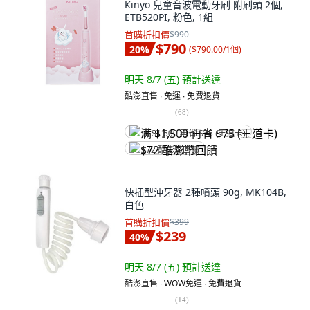
Kinyo 兒童音波電動牙刷 附刷頭 2個,
ETB520PI, 粉色, 1組
首購折扣價
$990
$790
20
%
(
$790.00/1個
)
明天 8/7 (五)
預計送達
酷澎直售 ∙ 免運 ∙ 免費退貨
(
68
)
满 $1,500 再省 $75 (王道卡)
$72 酷澎幣回饋
快插型沖牙器 2種噴頭 90g, MK104B,
白色
首購折扣價
$399
$239
40
%
明天 8/7 (五)
預計送達
酷澎直售 ∙ WOW免運 ∙ 免費退貨
(
14
)