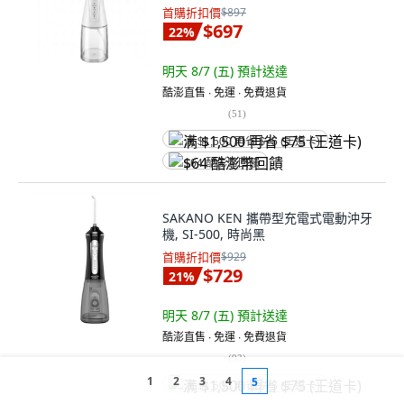
首購折扣價
$897
$697
22
%
明天 8/7 (五)
預計送達
酷澎直售 ∙ 免運 ∙ 免費退貨
(
51
)
满 $1,500 再省 $75 (王道卡)
$64 酷澎幣回饋
SAKANO KEN 攜帶型充電式電動沖牙
機, SI-500, 時尚黑
首購折扣價
$929
$729
21
%
明天 8/7 (五)
預計送達
酷澎直售 ∙ 免運 ∙ 免費退貨
(
93
)
1
2
3
4
5
满 $1,500 再省 $75 (王道卡)