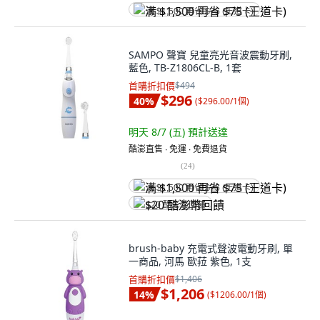
满 $1,500 再省 $75 (王道卡)
SAMPO 聲寶 兒童亮光音波震動牙刷,
藍色, TB-Z1806CL-B, 1套
首購折扣價
$494
$296
40
%
(
$296.00/1個
)
明天 8/7 (五)
預計送達
酷澎直售 ∙ 免運 ∙ 免費退貨
(
24
)
满 $1,500 再省 $75 (王道卡)
$20 酷澎幣回饋
brush-baby 充電式聲波電動牙刷, 單
一商品, 河馬 歐菈 紫色, 1支
首購折扣價
$1,406
$1,206
14
%
(
$1206.00/1個
)