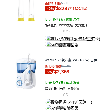
首購折扣價
$380
$228
40
%
(
$114.00/1個
)
明天 8/7 (五)
預計送達
酷澎直售 ∙ WOW免運 ∙ 免費退貨
(
291
)
满 $1,500 再省 $75 (王道卡)
$15 酷澎幣回饋
waterpik 沖牙機, WP-100W, 白色
折扣後價格
$2,590
$2,363
8
%
明天 8/7 (五)
預計送達
酷澎直售 ∙ 免運 ∙ 免費退貨
(
25
)
最高再省 $119 (王道卡)
$71 酷澎幣回饋