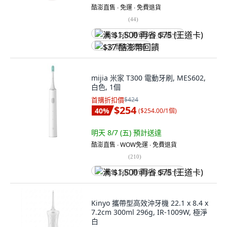
酷澎直售 ∙ 免運 ∙ 免費退貨
(
44
)
满 $1,500 再省 $75 (王道卡)
$37 酷澎幣回饋
mijia 米家 T300 電動牙刷, MES602,
白色, 1個
首購折扣價
$424
$254
40
%
(
$254.00/1個
)
明天 8/7 (五)
預計送達
酷澎直售 ∙ WOW免運 ∙ 免費退貨
(
210
)
满 $1,500 再省 $75 (王道卡)
Kinyo 攜帶型高效沖牙機 22.1 x 8.4 x
7.2cm 300ml 296g, IR-1009W, 極淨
白