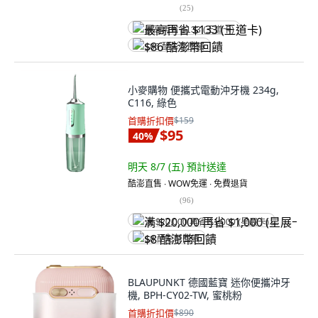
(
25
)
最高再省 $133 (王道卡)
$86 酷澎幣回饋
小麥購物 便攜式電動沖牙機 234g,
C116, 綠色
首購折扣價
$159
$95
40
%
明天 8/7 (五)
預計送達
酷澎直售 ∙ WOW免運 ∙ 免費退貨
(
96
)
满 $20,000 再省 $1,000 (星展卡)
$8 酷澎幣回饋
BLAUPUNKT 德國藍寶 迷你便攜沖牙
機, BPH-CY02-TW, 蜜桃粉
首購折扣價
$890