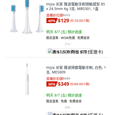
mijia 米家 聲波電動牙刷頭敏感型 85
x 24.5mm 6g 3支, MBS301, 1盒
首購折扣價
$215
$129
40
%
(
$129.00/1個
)
明天 8/7 (五)
預計送達
酷澎直售 ∙ WOW免運 ∙ 免費退貨
(
71
)
满 $1,500 再省 $75 (王道卡)
mijia 米家 聲波掃震電動牙刷, 白色, 1
支, MES609
首購折扣價
$549
$349
36
%
(
$349.00/1個
)
明天 8/7 (五)
預計送達
酷澎直售 ∙ 免運 ∙ 免費退貨
(
54
)