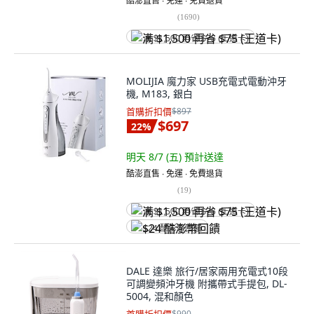
酷澎直售 ∙ 免運 ∙ 免費退貨
(
1690
)
满 $1,500 再省 $75 (王道卡)
MOLIJIA 魔力家 USB充電式電動沖牙
機, M183, 銀白
首購折扣價
$897
$697
22
%
明天 8/7 (五)
預計送達
酷澎直售 ∙ 免運 ∙ 免費退貨
(
19
)
满 $1,500 再省 $75 (王道卡)
$24 酷澎幣回饋
DALE 達樂 旅行/居家兩用充電式10段
可調變頻沖牙機 附攜帶式手提包, DL-
5004, 混和顏色
$990