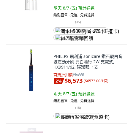
明天 8/7 (五)
預計送達
酷澎直售 ∙ 免運 ∙ 免費退貨
(
35
)
满 $1,500 再省 $75 (王道卡)
$17 酷澎幣回饋
PHILIPS 飛利浦 sonicare 鑽石靚白音
波震動牙刷 亮白隨行 2W 充電式,
HX9911/62, 璀璨藍, 1支
首購折扣價
$6,773
$6,573
2
%
(
$6573.00/1個
)
明天 8/7 (五)
預計送達
酷澎直售 ∙ 免運 ∙ 免費退貨
(
18
)
最高再省 $200 (王道卡)