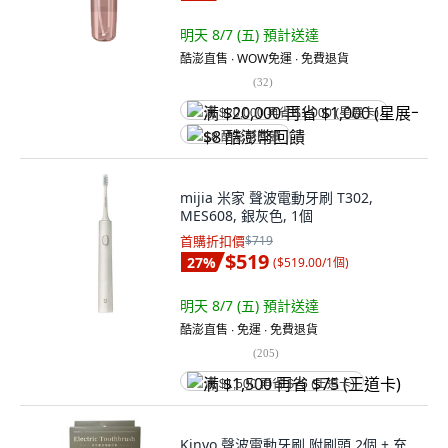
明天 8/7 (五)
預計送達
酷澎直售 ∙ WOW免運 ∙ 免費退貨
(
32
)
满 $20,000 再省 $1,000 (星展卡)
$8 酷澎幣回饋
mijia 米家 聲波電動牙刷 T302,
MES608, 銀灰色, 1個
首購折扣價
$719
$519
27
%
(
$519.00/1個
)
明天 8/7 (五)
預計送達
酷澎直售 ∙ 免運 ∙ 免費退貨
(
205
)
满 $1,500 再省 $75 (王道卡)
Kinyo 聲波電動牙刷 附刷頭 2個 + 充