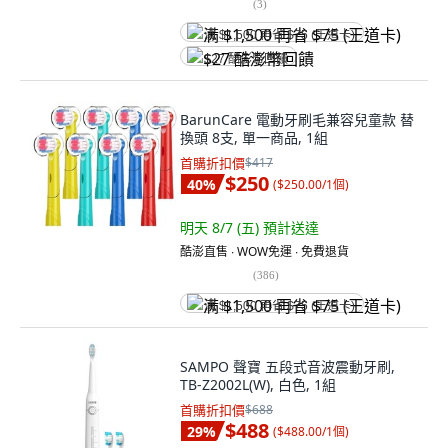
(
3
)
满 $1,500 再省 $75 (王道卡)
$27 酷澎幣回饋
BarunCare 電動牙刷毛兼容兒童款 替
換頭 8支, 單一商品, 1組
首購折扣價
$417
$250
40
%
(
$250.00/1個
)
明天 8/7 (五)
預計送達
酷澎直售 ∙ WOW免運 ∙ 免費退貨
(
386
)
满 $1,500 再省 $75 (王道卡)
SAMPO 聲寶 五段式音波震動牙刷,
TB-Z2002L(W), 白色, 1組
首購折扣價
$688
$488
29
%
(
$488.00/1個
)