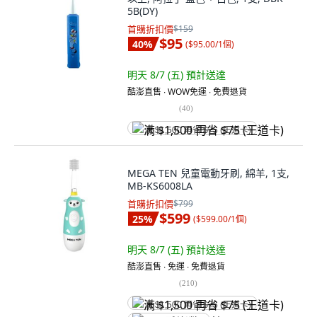
5B(DY)
首購折扣價
$159
$95
40
%
(
$95.00/1個
)
明天 8/7 (五)
預計送達
酷澎直售 ∙ WOW免運 ∙ 免費退貨
(
40
)
满 $1,500 再省 $75 (王道卡)
MEGA TEN 兒童電動牙刷, 綿羊, 1支,
MB-KS6008LA
首購折扣價
$799
$599
25
%
(
$599.00/1個
)
明天 8/7 (五)
預計送達
酷澎直售 ∙ 免運 ∙ 免費退貨
(
210
)
满 $1,500 再省 $75 (王道卡)