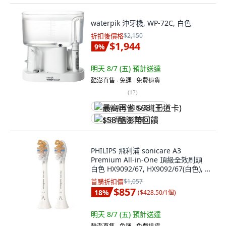
waterpik 沖牙機, WP-72C, 白色
折扣後價格
$2,150
$1,944
9
%
明天 8/7 (五)
預計送達
酷澎直售 ∙ 免運 ∙ 免費退貨
(
17
)
最高再省 $98 (王道卡)
$58 酷澎幣回饋
PHILIPS 飛利浦 sonicare A3
Premium All-in-One 頂級全效刷頭
白色 HX9092/67, HX9092/67(白色), 2
個
首購折扣價
$1,057
$857
18
%
(
$428.50/1個
)
明天 8/7 (五)
預計送達