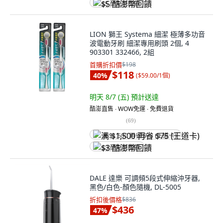
$5 酷澎幣回饋
LION 獅王 Systema 細潔 極薄多功音
波電動牙刷 細潔專用刷頭 2個, 4
903301 332466, 2組
首購折扣價
$198
$118
40
%
(
$59.00/1個
)
明天 8/7 (五)
預計送達
酷澎直售 ∙ WOW免運 ∙ 免費退貨
(
69
)
满 $1,500 再省 $75 (王道卡)
$3 酷澎幣回饋
DALE 達樂 可調頻5段式伸縮沖牙器,
黑色/白色-顏色隨機, DL-5005
折扣後價格
$836
$436
47
%