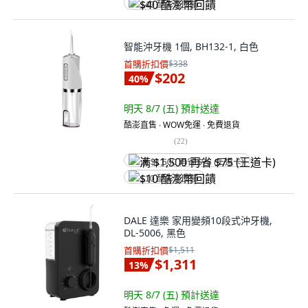
$40 酷澎幣回饋
智能沖牙機 1個, BH132-1, 白色
首購折扣價
$338
$202
40
%
明天 8/7 (五)
預計送達
酷澎直售 ∙ WOW免運 ∙ 免費退貨
(
22
)
满 $1,500 再省 $75 (王道卡)
$10 酷澎幣回饋
DALE 達樂 家用變頻10段式沖牙機,
DL-5006, 黑色
首購折扣價
$1,511
$1,311
13
%
明天 8/7 (五)
預計送達