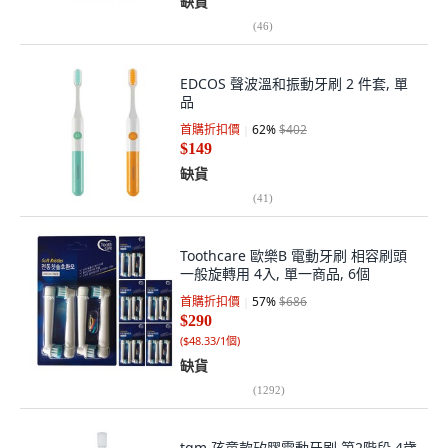
缺貨
(
46
)
EDCOS 聲波溫和振動牙刷 2 件套, 單
品
首購折扣價
62
%
$402
$149
缺貨
(
41
)
Toothcare 歐樂B 電動牙刷 相容刷頭
一般旋轉用 4入, 單一商品, 6個
首購折扣價
57
%
$686
$290
(
$48.33/1個
)
缺貨
(
1292
)
tgm 孩童款矽膠電動牙刷 第2階段 4歲