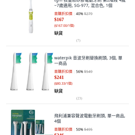
~7歲適用, SG-977, 混合色, 1個
首購折扣價
40
%
$279
$167
(
$167.00/1個
)
缺貨
(
7
)
waterpik 音波牙刷替換刷頭, 3個, 單
一商品
首購折扣價
56
%
$549
$241
(
$80.33/1個
)
缺貨
(
23
)
飛利浦兼容聲波電動牙刷頭, 單一商品,
4個
首購折扣價
50
%
$495