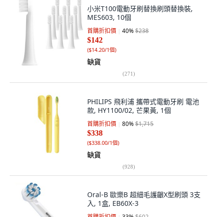
小米T100電動牙刷替換刷頭替換裝,
MES603, 10個
首購折扣價
40
%
$238
$142
(
$14.20/1個
)
缺貨
(
271
)
PHILIPS 飛利浦 攜帶式電動牙刷 電池
款, HY1100/02, 芒果黃, 1個
首購折扣價
80
%
$1,715
$338
(
$338.00/1個
)
缺貨
(
928
)
Oral-B 歐樂B 超細毛護齦X型刷頭 3支
入, 1盒, EB60X-3
首購折扣價
33
%
$602