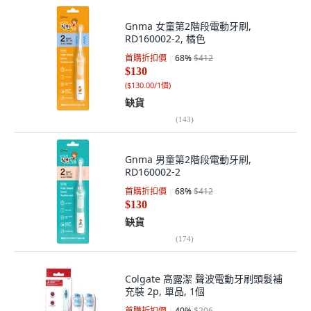
Gnma 女童第2階段電動牙刷,
RD160002-2, 橘色
首購折扣價
68
%
$412
$130
(
$130.00/1個
)
缺貨
(
143
)
Gnma 男童第2階段電動牙刷,
RD160002-2
首購折扣價
68
%
$412
$130
缺貨
(
174
)
Colgate 高露潔 聲波電動牙刷頭髮補
充裝 2p, 單品, 1個
首購折扣價
40
%
$206