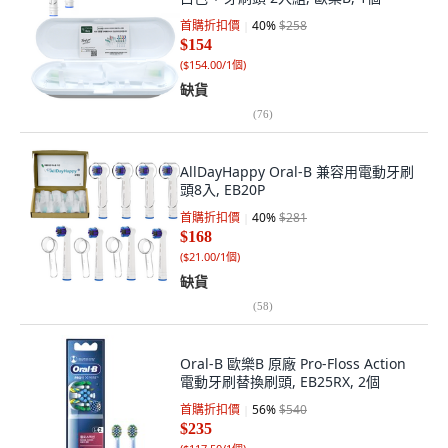
首購折扣價
40
%
$258
$154
(
$154.00/1個
)
缺貨
(
76
)
AllDayHappy Oral-B 兼容用電動牙刷
頭8入, EB20P
首購折扣價
40
%
$281
$168
(
$21.00/1個
)
缺貨
(
58
)
Oral-B 歐樂B 原廠 Pro-Floss Action
電動牙刷替換刷頭, EB25RX, 2個
首購折扣價
56
%
$540
$235