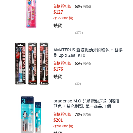
首購折扣價
63
%
$352
$127
(
$127.00/1個
)
缺貨
(
370
)
AMATERUS 聲波振動牙刷粉色 + 替換
刷 2p x 2ea, K10
首購折扣價
65
%
$515
$176
缺貨
(
32
)
oradense M.O 兒童電動牙刷 3階段
藍色 + 補充刷頭, 單一商品, 1個
首購折扣價
73
%
$756
$201
(
$201.00/1個
)