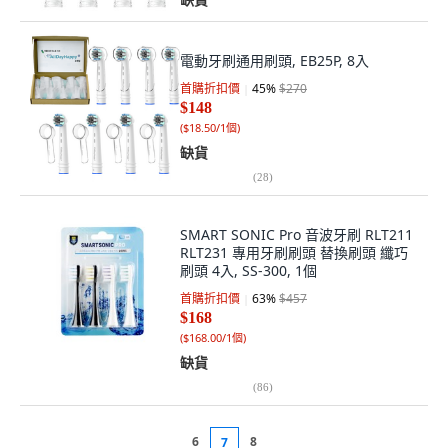
電動牙刷通用刷頭, EB25P, 8入
首購折扣價
45
%
$270
$148
(
$18.50/1個
)
缺貨
(
28
)
SMART SONIC Pro 音波牙刷 RLT211
RLT231 專用牙刷刷頭 替換刷頭 纖巧
刷頭 4入, SS-300, 1個
首購折扣價
63
%
$457
$168
(
$168.00/1個
)
缺貨
(
86
)
6
8
7