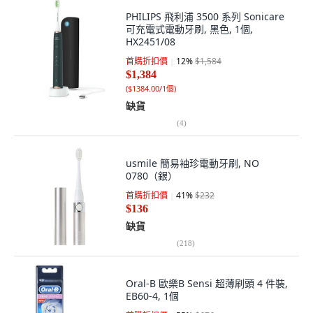
PHILIPS 飛利浦 3500 系列 Sonicare
可充電式電動牙刷, 黑色, 1個,
HX2451/08
首購折扣價
12
%
$1,584
$1,384
(
$1384.00/1個
)
缺貨
(
4
)
usmile 簡易袖珍電動牙刷, NO
0780（銀）
首購折扣價
41
%
$232
$136
缺貨
(
218
)
Oral-B 歐樂B Sensi 超薄刷頭 4 件裝,
EB60-4, 1個