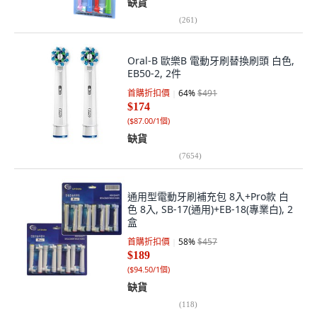
缺貨
(
261
)
Oral-B 歐樂B 電動牙刷替換刷頭 白色,
EB50-2, 2件
首購折扣價
64
%
$491
$174
(
$87.00/1個
)
缺貨
(
7654
)
通用型電動牙刷補充包 8入+Pro款 白
色 8入, SB-17(通用)+EB-18(專業白), 2
盒
首購折扣價
58
%
$457
$189
(
$94.50/1個
)
缺貨
(
118
)