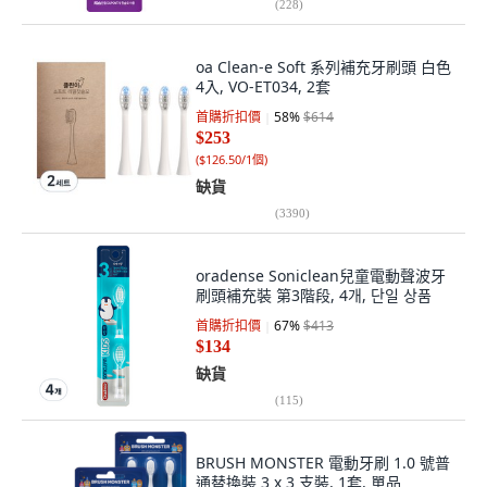
(
228
)
oa Clean-e Soft 系列補充牙刷頭 白色
4入, VO-ET034, 2套
首購折扣價
58
%
$614
$253
(
$126.50/1個
)
缺貨
(
3390
)
oradense Soniclean兒童電動聲波牙
刷頭補充裝 第3階段, 4개, 단일 상품
首購折扣價
67
%
$413
$134
缺貨
(
115
)
BRUSH MONSTER 電動牙刷 1.0 號普
通替換裝 3 x 3 支裝, 1套, 單品