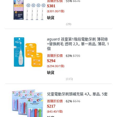
首購折扣價
55
%
$676
$301
(
$301.00/1個
)
缺貨
(
29
)
aguard 孩童第1階段電動牙刷 薄荷綠
+替換刷毛 透明 2入, 單一商品, 薄荷, 1
個
首購折扣價
63
%
$795
$294
(
$294.00/1個
)
缺貨
(
115
)
兒童電動牙刷頭補充裝 4入, 單品, 5套
首購折扣價
62
%
$576
$217
(
$43.40/1個
)