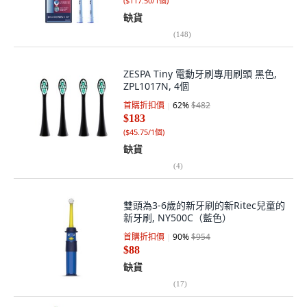
(
$117.50/1個
)
缺貨
(
148
)
ZESPA Tiny 電動牙刷專用刷頭 黑色,
ZPL1017N, 4個
首購折扣價
62
%
$482
$183
(
$45.75/1個
)
缺貨
(
4
)
雙頭為3-6歲的新牙刷的新Ritec兒童的
新牙刷, NY500C（藍色）
首購折扣價
90
%
$954
$88
缺貨
(
17
)