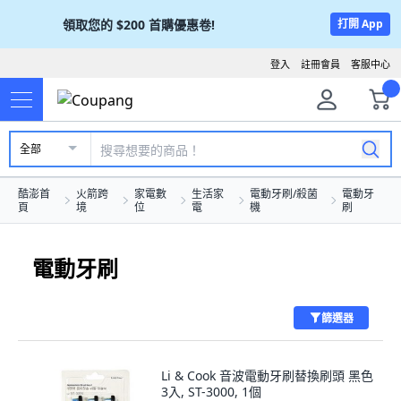
領取您的
$200
首購優惠卷!
打開 App
登入
註冊會員
客服中心
全部
酷澎首
火箭跨
家電數
生活家
電動牙刷/殺菌
電動牙
頁
境
位
電
機
刷
電動牙刷
篩選器
Li & Cook 音波電動牙刷替換刷頭 黑色
3入, ST-3000, 1個