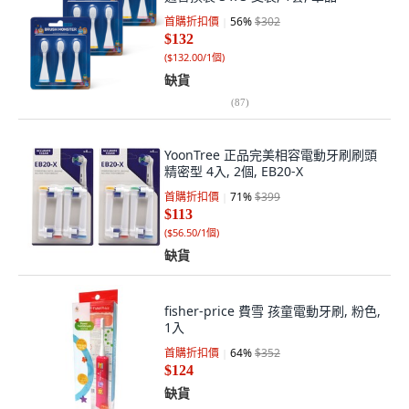
首購折扣價
56
%
$302
$132
(
$132.00/1個
)
缺貨
(
87
)
YoonTree 正品完美相容電動牙刷刷頭
精密型 4入, 2個, EB20-X
首購折扣價
71
%
$399
$113
(
$56.50/1個
)
缺貨
fisher-price 費雪 孩童電動牙刷, 粉色,
1入
首購折扣價
64
%
$352
$124
缺貨