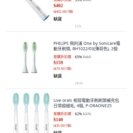
$402
(
$402.00/1個
)
缺貨
(
12
)
PHILIPS 飛利浦 One by Sonicare電
動牙刷頭, BH1022/03(薄荷色), 2個
首購折扣價
65
%
$465
$159
(
$79.50/1個
)
缺貨
(
410
)
Live orals 相容電動牙刷刷頭補充包
日常超細毛, 4個, P-ORAONE25
首購折扣價
62
%
$376
$140
(
$35.00/1個
)
缺貨