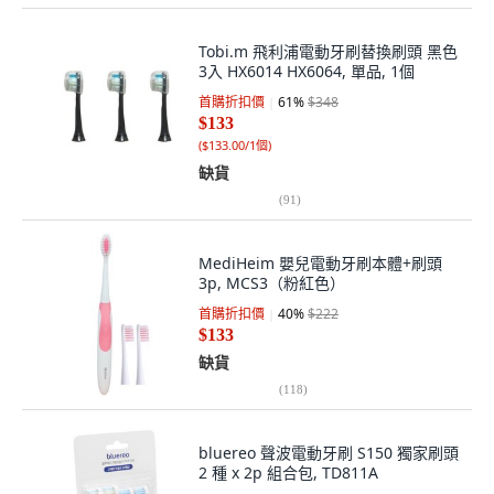
Tobi.m 飛利浦電動牙刷替換刷頭 黑色
3入 HX6014 HX6064, 單品, 1個
首購折扣價
61
%
$348
$133
(
$133.00/1個
)
缺貨
(
91
)
MediHeim 嬰兒電動牙刷本體+刷頭
3p, MCS3（粉紅色）
首購折扣價
40
%
$222
$133
缺貨
(
118
)
bluereo 聲波電動牙刷 S150 獨家刷頭
2 種 x 2p 組合包, TD811A