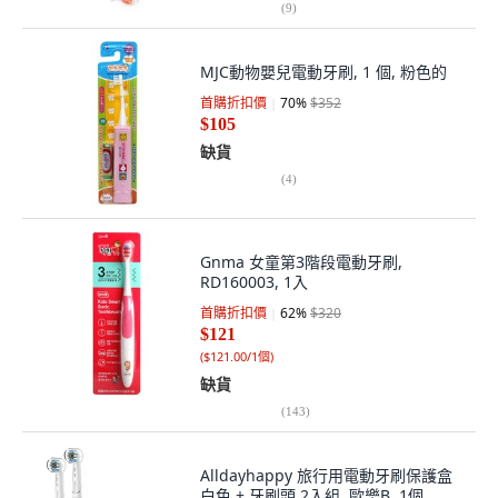
(
9
)
MJC動物嬰兒電動牙刷, 1 個, 粉色的
首購折扣價
70
%
$352
$105
缺貨
(
4
)
Gnma 女童第3階段電動牙刷,
RD160003, 1入
首購折扣價
62
%
$320
$121
(
$121.00/1個
)
缺貨
(
143
)
Alldayhappy 旅行用電動牙刷保護盒
白色 + 牙刷頭 2入組, 歐樂B, 1個