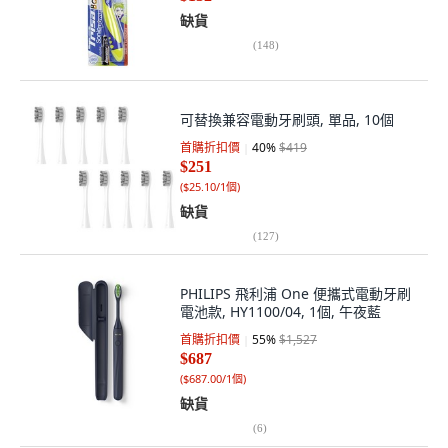
缺貨
(
148
)
可替換兼容電動牙刷頭, 單品, 10個
首購折扣價
40
%
$419
$251
(
$25.10/1個
)
缺貨
(
127
)
PHILIPS 飛利浦 One 便攜式電動牙刷
電池款, HY1100/04, 1個, 午夜藍
首購折扣價
55
%
$1,527
$687
(
$687.00/1個
)
缺貨
(
6
)