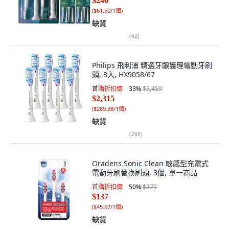
$246
(
$61.50/1個
)
缺貨
(
62
)
Philips 飛利浦 精選牙齦護理電動牙刷
頭, 8入, HX9058/67
首購折扣價
33
%
$3,459
$2,315
(
$289.38/1個
)
缺貨
(
266
)
Oradens Sonic Clean 敏感型充電式
電動牙刷替換刷頭, 3個, 單一商品
首購折扣價
50
%
$279
$137
(
$45.67/1個
)
缺貨