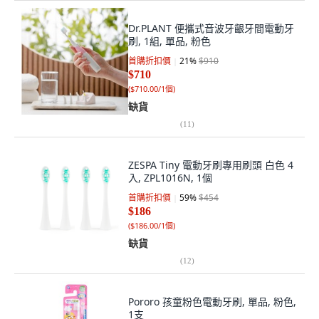
Dr.PLANT 便攜式音波牙齦牙間電動牙
刷, 1組, 單品, 粉色
首購折扣價
21
%
$910
$710
(
$710.00/1個
)
缺貨
(
11
)
ZESPA Tiny 電動牙刷專用刷頭 白色 4
入, ZPL1016N, 1個
首購折扣價
59
%
$454
$186
(
$186.00/1個
)
缺貨
(
12
)
Pororo 孩童粉色電動牙刷, 單品, 粉色,
1支