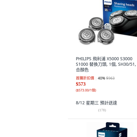
PHILIPS 飛利浦 X5000 S3000
S1000 替換刀頭, 1個, SH30/51,
合顏色
首購折扣價
40
%
$963
$573
(
$573.00/1個
)
8/12 星期三
預計送達
(
178
)