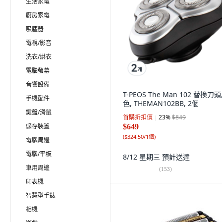
生活家電
廚房家電
吸塵器
電視/影音
洗衣/烘衣
電腦螢幕
音響設備
T-PEOS The Man 102 替換刀頭
手機配件
色, THEMAN102BB, 2個
鍵盤/滑鼠
首購折扣價
23
%
$849
儲存裝置
$649
(
$324.50/1個
)
電腦周邊
電腦/平板
8/12 星期三
預計送達
車用周邊
(
153
)
印表機
智慧型手錶
相機