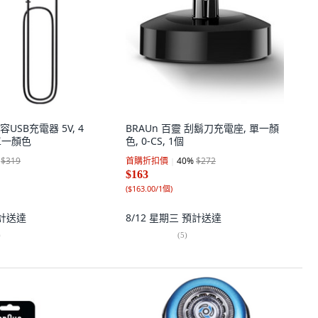
SB充電器 5V, 4
BRAUn 百靈 刮鬍刀充電座, 單一顏
 單一顏色
色, 0-CS, 1個
$319
首購折扣價
40
%
$272
$163
(
$163.00/1個
)
計送達
8/12 星期三
預計送達
)
(
5
)