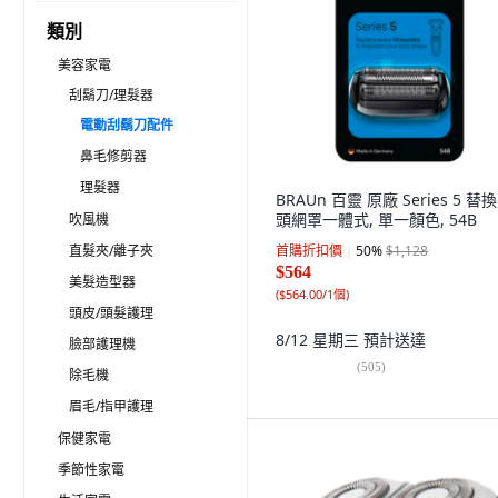
類別
美容家電
刮鬍刀/理髮器
電動刮鬍刀配件
鼻毛修剪器
理髮器
BRAUn 百靈 原廠 Series 5 替
頭網罩一體式, 單一顏色, 54B
吹風機
直髮夾/離子夾
首購折扣價
50
%
$1,128
$564
美髮造型器
(
$564.00/1個
)
頭皮/頭髮護理
8/12 星期三
預計送達
臉部護理機
(
505
)
除毛機
眉毛/指甲護理
保健家電
季節性家電