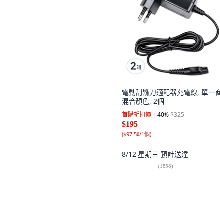
電動刮鬍刀適配器充電線, 單一商
混合顏色, 2個
首購折扣價
40
%
$325
$195
(
$97.50/1個
)
8/12 星期三
預計送達
(
1858
)