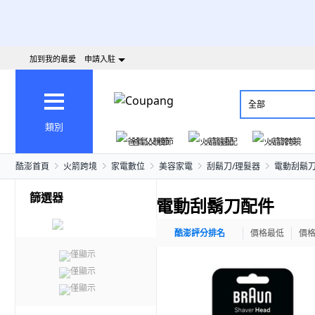
加到我的最愛
申請入駐
全部
類別
爸氣父親節
火箭速配
火箭跨境
酷澎首頁
火箭跨境
家電數位
美容家電
刮鬍刀/理髮器
電動刮鬍
篩選器
電動刮鬍刀配件
酷澎評分排名
價格最低
價
僅顯示
僅顯示
僅顯示