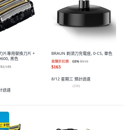
 6層刀片專用替換刀片 +
BRAUN 剃須刀充電座, 0-CS, 單色
600, 黑色
首購折扣價
68
%
$510
$2,145
$163
8/12 星期三
預計送達
(
250
)
計送達