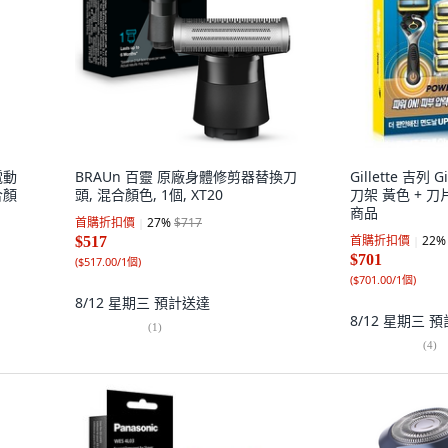
電動
BRAUn 百靈 原廠身體修剪器替換刀
Gillette 吉列 
合顏
頭, 混合顏色, 1個, XT20
刀架 黃色 + 刀片
商品
首購折扣價
27
%
$717
首購折扣價
22
%
$517
$701
(
$517.00/1個
)
(
$701.00/1個
)
8/12 星期三
預計送達
8/12 星期三
預
(
1
)
(
4
)