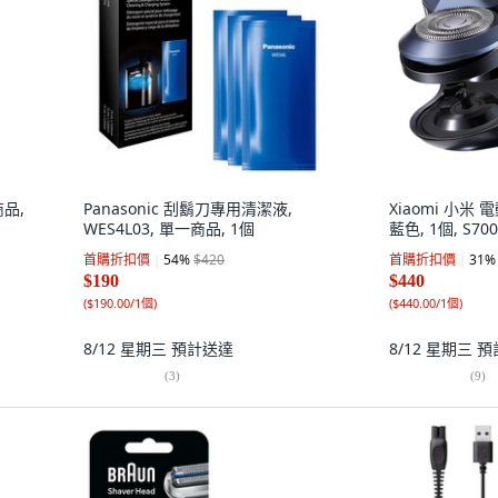
品,
Panasonic 刮鬍刀專用清潔液,
Xiaomi 小米
WES4L03, 單一商品, 1個
藍色, 1個, S700
首購折扣價
54
%
$420
首購折扣價
31
%
$190
$440
(
$190.00/1個
)
(
$440.00/1個
)
8/12 星期三
預計送達
8/12 星期三
預
(
3
)
(
9
)