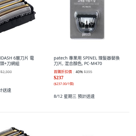
AMDASH 6層刀片 電
patech 專業用 SPINEL 理髮器替換
頭+刀網組
刀片, 混合顏色, PC-M470
$2,300
首購折扣價
40
%
$395
$237
(
$237.00/1個
)
計送達
8/12 星期三
預計送達