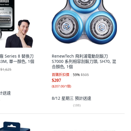
 Series 8 替換刀
RenewTech 飛利浦電動刮鬍刀
3M, 單一顏色, 1個
S7000 系列相容刮鬍刀頭, SH70, 混
合顏色, 1個
$1,625
首購折扣價
59
%
$505
$207
(
$207.00/1個
)
計送達
8/12 星期三
預計送達
)
(
188
)