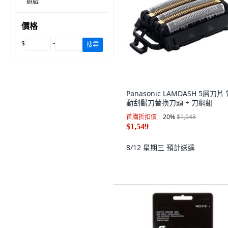
遊戲
價格
$
~
搜尋
Panasonic LAMDASH 5層刀片
動刮鬍刀替換刀頭 + 刀網組
首購折扣價
20
%
$1,948
$1,549
8/12 星期三
預計送達