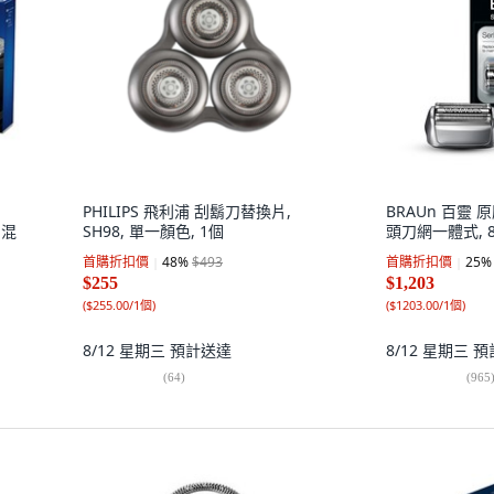
PHILIPS 飛利浦 刮鬍刀替換片,
BRAUn 百靈 原廠
 混
SH98, 單一顏色, 1個
頭刀網一體式, 8
首購折扣價
48
%
$493
首購折扣價
25
%
$255
$1,203
(
$255.00/1個
)
(
$1203.00/1個
)
8/12 星期三
預計送達
8/12 星期三
預
(
64
)
(
965