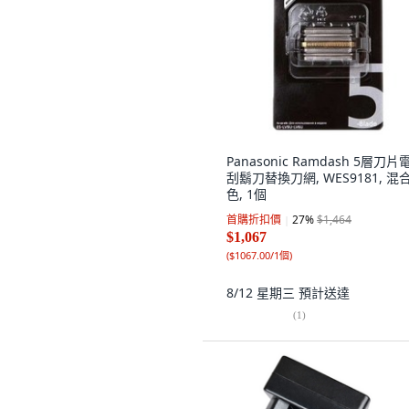
Panasonic Ramdash 5層刀片
刮鬍刀替換刀網, WES9181, 混
色, 1個
首購折扣價
27
%
$1,464
$1,067
(
$1067.00/1個
)
8/12 星期三
預計送達
(
1
)