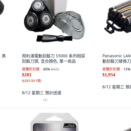
, 黑
飛利浦電動刮鬍刀 S5000 系列相容
Panasonic L
刮鬍刀頭, 混合顏色, 單一商品
動刮鬍刀替換刀
首購折扣價
40
%
$472
首購折扣價
15
%
$283
$1,954
(
$283.00/1個
)
8/12 星期三
預
8/12 星期三
預計送達
(
4
)