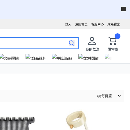
登入
註冊會員
客服中心
成為賣家
我的酷澎
購物車
文具圖書
食品飲料
生活用品
女性服飾
運動戶外
60
每頁筆