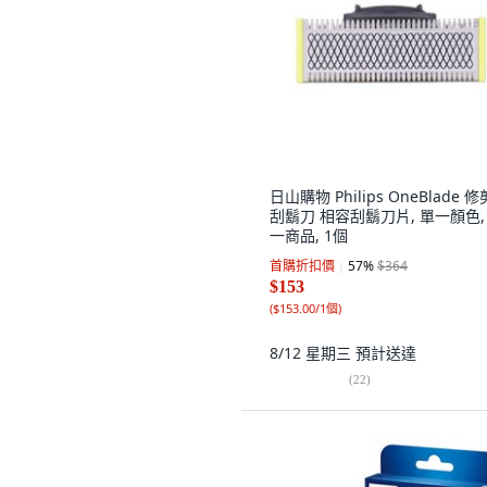
日山購物 Philips OneBlade 
刮鬍刀 相容刮鬍刀片, 單一顏色,
一商品, 1個
首購折扣價
57
%
$364
$153
(
$153.00/1個
)
8/12 星期三
預計送達
(
22
)