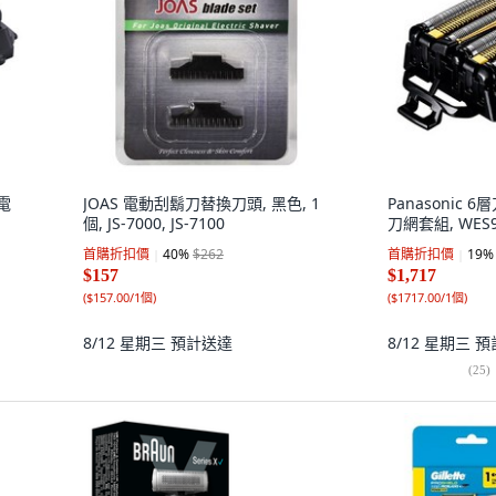
 電
JOAS 電動刮鬍刀替換刀頭, 黑色, 1
Panasonic
個, JS-7000, JS-7100
刀網套組, WES9
首購折扣價
40
%
$262
首購折扣價
19
%
$157
$1,717
(
$157.00/1個
)
(
$1717.00/1個
)
8/12 星期三
預計送達
8/12 星期三
預
(
25
)