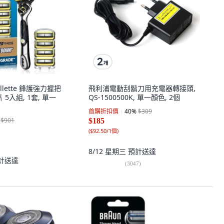
Gillette 鋒護強力握把
飛利浦電動刮鬍刀用充電器轉接頭,
 5入組, 1套, 單一
QS-1500500K, 單一顏色, 2個
首購折扣價
40
%
$309
$901
$185
(
$92.50/1個
)
8/12 星期三
預計送達
計送達
(
3047
)