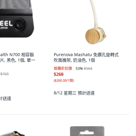
tealth N700 相容鬍
Purenova Mashatu 免鑽孔旋轉式
 黑色, 1個, 單一
吹風機架, 奶油色, 1個
首購折扣價
53
%
$564
$765
$260
(
$260.00/1個
)
8/12 星期三
預計送達
計送達