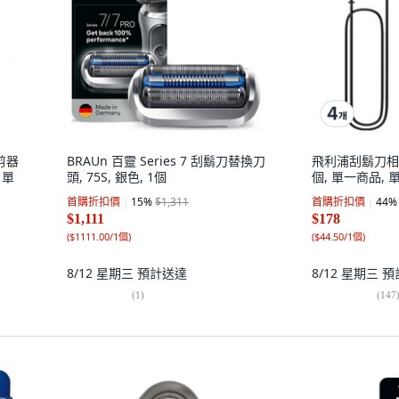
修剪器
BRAUn 百靈 Series 7 刮鬍刀替換刀
飛利浦刮鬍刀相容U
 單
頭, 75S, 銀色, 1個
個, 單一商品,
首購折扣價
15
%
$1,311
首購折扣價
44
%
$1,111
$178
(
$1111.00/1個
)
(
$44.50/1個
)
8/12 星期三
預計送達
8/12 星期三
預
(
1
)
(
147