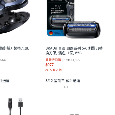
 電動刮鬍刀替換刀頭,
BRAUn 百靈 原廠系列 5/6 刮鬍刀替
換刀頭, 混色, 1個, 65B
$640
首購折扣價
16
%
$1,177
$977
(
$977.00/1個
)
計送達
8/12 星期三
預計送達
(
1
)