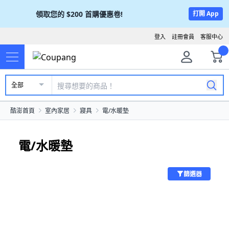
領取您的
$200
首購優惠卷!
打開 App
登入
註冊會員
客服中心
全部
酷澎首頁
室內家居
寢具
電/水暖墊
電/水暖墊
篩選器