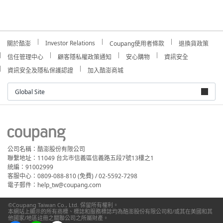
Investor Relations
關於酷澎
Coupang使用者條款
退換貨政策
信任管理中心
顧客隱私權政策通知
安心購物
資訊安全
資訊安全及隱私保護認證
加入酷澎商城
Global Site
公司名稱：酷澎股份有限公司
聯繫地址：11049 台北市信義區信義路五段7號13樓之1
統編：91002999
客服中心：0809-088-810 (免費) / 02-5592-7298
電子郵件：help_tw@coupang.com
©Coupang Taiwan Co., Ltd. 保留所有權利。
本網站上顯示的所有商標、標誌和服務標誌均為酷澎股份有限公司和/或其在美國和其
他國家/地區註冊之關聯公司之所屬財產。