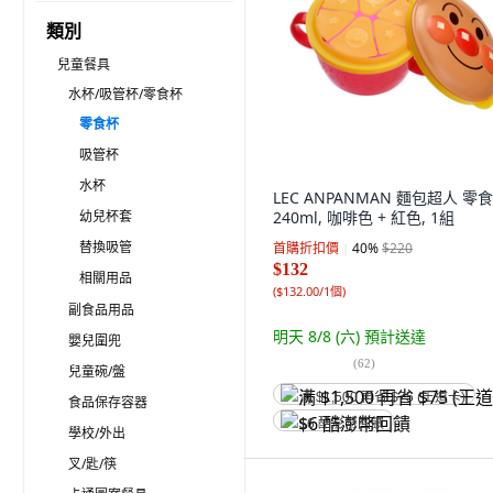
類別
兒童餐具
水杯/吸管杯/零食杯
零食杯
吸管杯
水杯
LEC ANPANMAN 麵包超人 零
幼兒杯套
240ml, 咖啡色 + 紅色, 1組
替換吸管
首購折扣價
40
%
$220
$132
相關用品
(
$132.00/1個
)
副食品用品
明天 8/8 (六)
預計送達
嬰兒圍兜
(
62
)
兒童碗/盤
满 $1,500 再省 $75 (王道卡)
食品保存容器
$6 酷澎幣回饋
學校/外出
叉/匙/筷