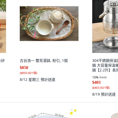
全矽
古谷浩一 雙耳湯缽, 粉引, 1個
304不銹鋼保
鍋 大容量保溫桶
$850
鍋【2.2升】長
(
$850.00/1個
)
10
%
$448
8/12 星期三
預計送達
$403
(
$403.00/1個
)
8/19
預計送達