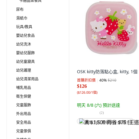
卡通圖案餐具
尿布
濕紙巾
玩具/教具
嬰幼兒食品
幼兒洗沐
嬰幼兒服飾
幼兒童寢具
幼兒護理
OSK kitty防落點心盒, kitty, 1個
幼兒清潔用品
首購折扣價
40
%
$210
$126
哺乳用品
(
$126.00/1個
)
衛生保健
明天 8/8 (六)
預計送達
兒童服飾
(
2
)
外出用品
安全用品
满 $1,500 再省 $75 (王道卡)
兒童傢俱