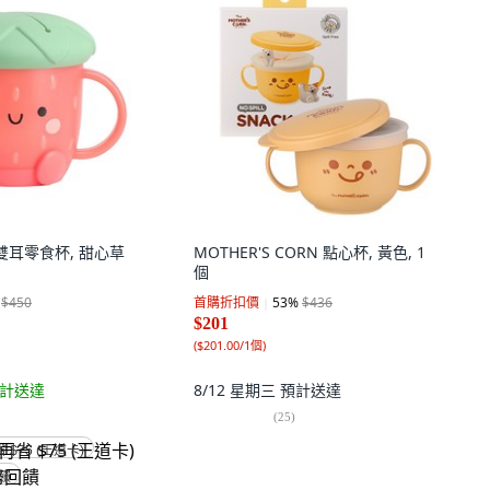
 造型雙耳零食杯, 甜心草
MOTHER'S CORN 點心杯, 黃色, 1
個
$450
首購折扣價
53
%
$436
$201
(
$201.00/1個
)
計送達
8/12 星期三
預計送達
(
25
)
省 $75 (王道卡)
回饋