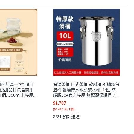
用杯加厚一次性布丁
保溫茶桶 日式茶桶 飲料桶 不鏽鋼保
奶甜品打包盒商用
溫桶 餐廳帶水龍頭茶水桶, 1個, 旗
1個, 360ml丨特厚手
艦版304官方特厚 無龍頭保溫桶 ,10
0套
升約裝12斤水 保溫效果一般
$1,707
(
$1707.00/1個
)
8/21
預計送達