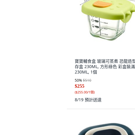
寶寶輔食盒 玻璃可蒸煮 恐龍造
存盒 230ML, 方形綠色 彩盒裝滿
230ML, 1個
50
%
$510
$255
(
$255.00/1個
)
8/19
預計送達