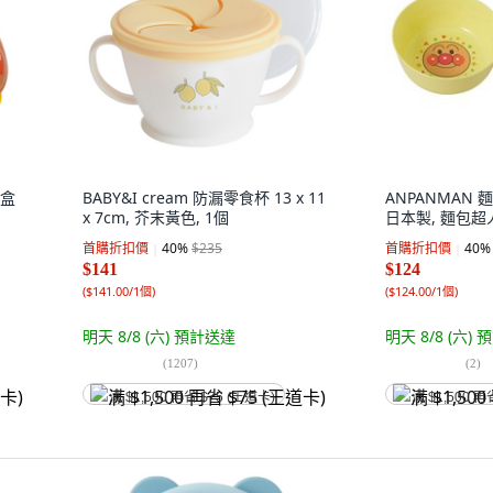
食盒
BABY&I cream 防漏零食杯 13 x 11
ANPANMAN
x 7cm, 芥末黃色, 1個
日本製, 麵包超人
首購折扣價
40
%
$235
首購折扣價
40
%
$141
$124
(
$141.00/1個
)
(
$124.00/1個
)
明天 8/8 (六)
預計送達
明天 8/8 (六)
預
(
1207
)
(
2
)
满 $1,500 再省 $75 (王道卡)
满 $1,500 再