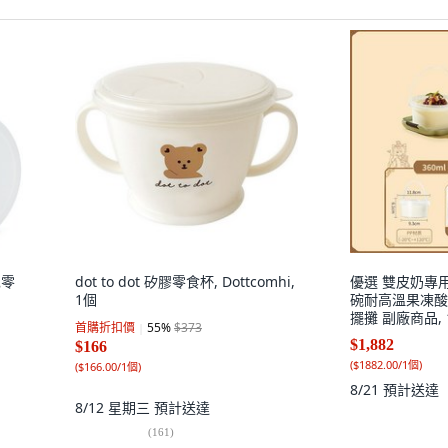
兒零
dot to dot 矽膠零食杯, Dottcomhi,
優選 雙皮奶專
1個
碗耐高溫果凍酸
擺攤 副廠商品, 
首購折扣價
55
%
$373
提款丨帶蓋,10
$1,882
$166
(
$1882.00/1個
)
(
$166.00/1個
)
8/21
預計送達
8/12 星期三
預計送達
(
161
)