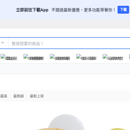
立即前往下載App
不錯過最新優惠、更多功能等著你！
下載
嬰幼兒
保健醫療
美妝保養
個人清潔
玩具休閒
格最高
最熱銷
最新上架