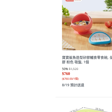
寶寶鯊魚造型矽膠輔食零食碗, 
膠 粉色 吸盤, 1個
50
%
$1,520
$760
(
$760.00/1個
)
8/19
預計送達