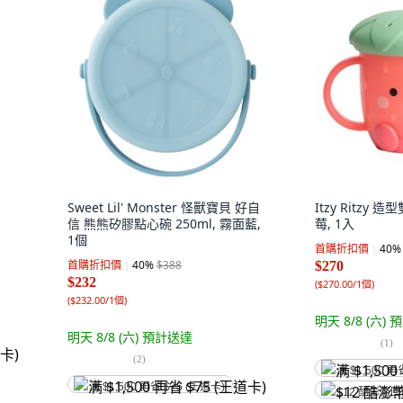
Sweet Lil' Monster 怪獸寶貝 好自
Itzy Ritzy
信 熊熊矽膠點心碗 250ml, 霧面藍,
莓, 1入
1個
首購折扣價
40
%
首購折扣價
40
%
$388
$270
$232
(
$270.00/1個
)
(
$232.00/1個
)
明天 8/8 (六)
預
明天 8/8 (六)
預計送達
(
1
)
(
2
)
满 $1,500 再
满 $1,500 再省 $75 (王道卡)
$12 酷澎幣