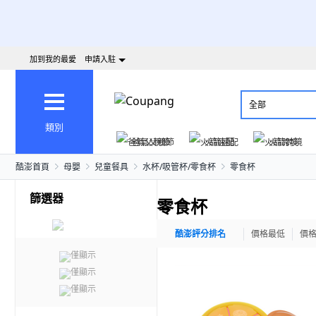
加到我的最愛
申請入駐
全部
類別
爸氣父親節
火箭速配
火箭跨境
酷澎首頁
母嬰
兒童餐具
水杯/吸管杯/零食杯
零食杯
篩選器
零食杯
酷澎評分排名
價格最低
價
僅顯示
僅顯示
僅顯示