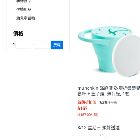
孕婦食品
孕婦用品
幼兒童讀物
價格
$
~
搜尋
munchkin 滿趣健 矽膠折疊嬰
食杯 + 蓋子組, 薄荷綠, 1套
首購折扣價
62
%
$446
$167
(
$167.00/1個
)
8/12 星期三
預計送達
(
35
)