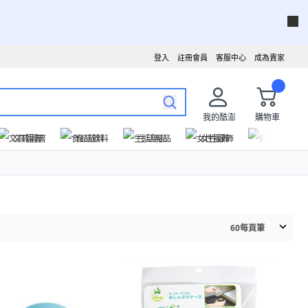
登入
註冊會員
客服中心
成為賣家
我的酷澎
購物車
文具圖書
食品飲料
生活用品
女性服飾
運動戶外
60
每頁筆