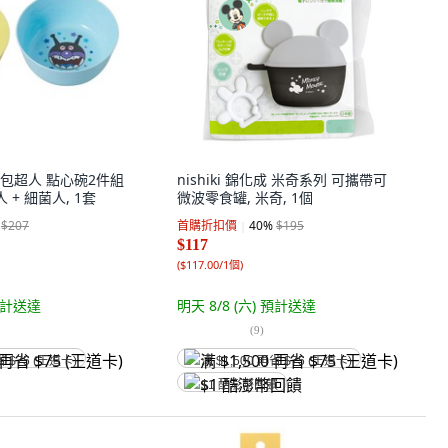
 麵包超人 點心碗2件組
nishiki 錦化成 米奇系列 可攜帶可
 + 細菌人, 1套
微波零食罐, 米奇, 1個
$207
首購折扣價
40
%
$195
$117
(
$117.00/1個
)
計送達
明天 8/8 (六)
預計送達
(
9
)
省 $75 (王道卡)
满 $1,500 再省 $75 (王道卡)
$1 酷澎幣回饋