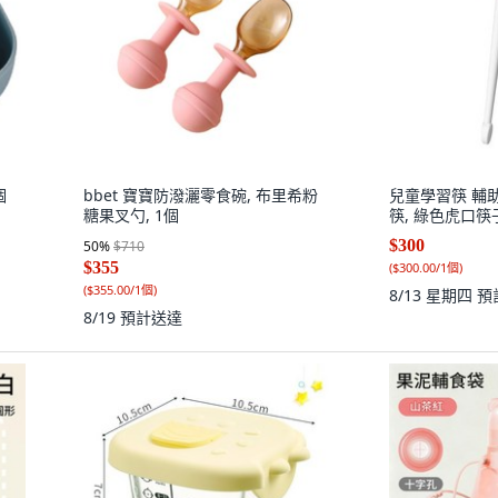
個
bbet 寶寶防潑灑零食碗, 布里希粉
兒童學習筷 輔
糖果叉勺, 1個
筷, 綠色虎口筷子
$300
50
%
$710
$355
(
$300.00/1個
)
(
$355.00/1個
)
8/13 星期四
預
8/19
預計送達