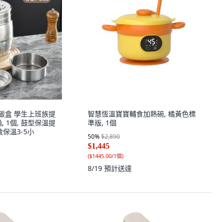
溫飯盒 學生上班族提
智慧恆溫寶寶輔食加熱碗, 橘黃色標
, 1個, 鼓型保溫提
準版, 1個
效保溫3-5小
50
%
$2,890
$1,445
(
$1445.00/1個
)
8/19
預計送達