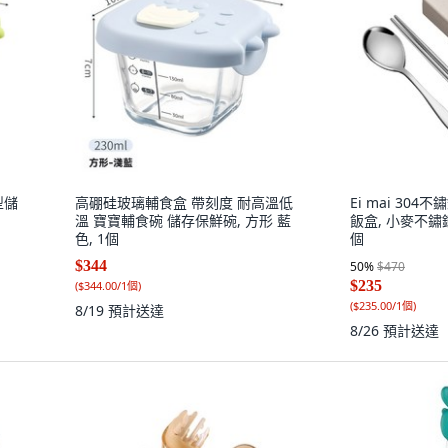
型儲
高硼硅玻璃輔食盒 帶刻度 耐高溫低
Ei mai 30
溫 寶寶輔食碗 儲存保鮮碗, 方形 藍
飯盒, 小麥不鏽鋼
色, 1個
個
$344
50
%
$470
$235
(
$344.00/1個
)
(
$235.00/1個
)
8/19
預計送達
8/26
預計送達