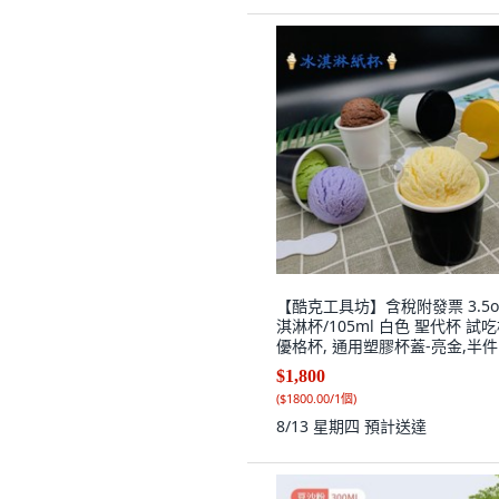
【酷克工具坊】含稅附發票 3.5o
淇淋杯/105ml 白色 聖代杯 試
優格杯, 通用塑膠杯蓋-亮金,半件
(1000入), 1個
$1,800
(
$1800.00/1個
)
8/13 星期四
預計送達