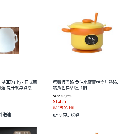
iko 雙耳缽(小) - 日式簡
智慧恆溫碗 免注水寶寶輔食加熱碗,
選 提升餐桌質感,
橘黃色標準版, 1個
50
%
$2,850
$1,425
(
$1425.00/1個
)
計送達
8/19
預計送達