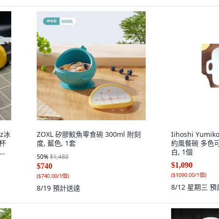
z冰
ZOXL 矽膠鮫魚零食碗 300ml 附刻
Iihoshi Yum
吃杯
度, 藍色, 1套
約風餐碗 多色可
白, 1個
50
%
$1,480
$1,090
$740
(
$1090.00/1個
)
(
$740.00/1個
)
8/12 星期三
預
8/19
預計送達