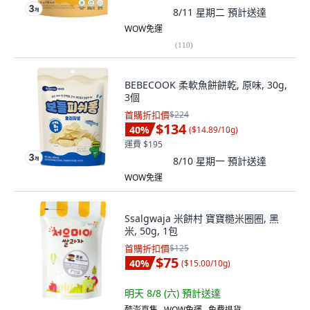
8/11 星期二
預計送達
WOW免運
(
110
)
BEBECOOK 柔軟魚餅餅乾, 原味, 30g,
3個
首購折扣價
$224
$134
40
%
(
$14.89/10g
)
運費 $195
8/10 星期一
預計送達
WOW免運
Ssalgwaja 米餅村 寶寶糙米圈圈, 黑
米, 50g, 1包
首購折扣價
$125
$75
40
%
(
$15.00/10g
)
明天 8/8 (六)
預計送達
酷澎直售 ∙ WOW免運 ∙ 免費退貨