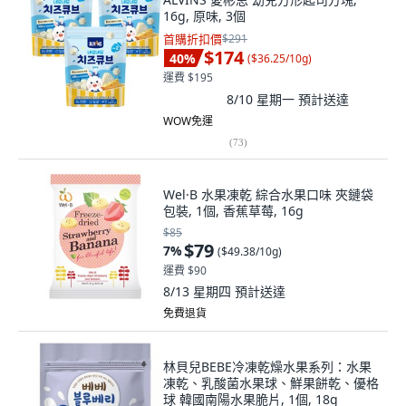
16g, 原味, 3個
首購折扣價
$291
$174
40
%
(
$36.25/10g
)
運費 $195
8/10 星期一
預計送達
WOW免運
(
73
)
Wel·B 水果凍乾 綜合水果口味 夾鏈袋
包裝, 1個, 香蕉草莓, 16g
$85
$79
7
%
(
$49.38/10g
)
運費 $90
8/13 星期四
預計送達
免費退貨
林貝兒BEBE冷凍乾燥水果系列：水果
凍乾、乳酸菌水果球、鮮果餅乾、優格
球 韓國南陽水果脆片, 1個, 18g