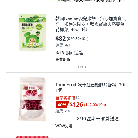
韓國Naeiae嬰兒米餅，無添加寶寶米
餅，米棒米圈圈，韓國寶寶天然零食,
花椰菜, 40g, 1個
$82
(
$20.50/10g
)
運費 $67
8/19
預計送達
免費退貨
(
490
)
Tami Food 凍乾紅石榴脆片配料, 30g,
1個
首購折扣價
$211
$126
40
%
(
$42.00/10g
)
運費 $195
8/10 星期一
預計送達
WOW免運