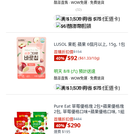
酷澎直售 ∙ WOW免運 ∙ 免費退貨
(
32
)
满 $1,500 再省 $75 (王道卡)
$6 酷澎幣回饋
LUSOL 果乾 蘋果 6個月以上, 15g, 1包
首購折扣價
$154
$92
40
%
(
$61.33/10g
)
明天 8/8 (六)
預計送達
酷澎直售 ∙ WOW免運 ∙ 免費退貨
满 $1,500 再省 $75 (王道卡)
Pure Eat 草莓優格塊 2包+蘋果優格塊
2包, 草莓優格口味+蘋果優格口味, 1組
首購折扣價
$484
$290
40
%
運費 $195