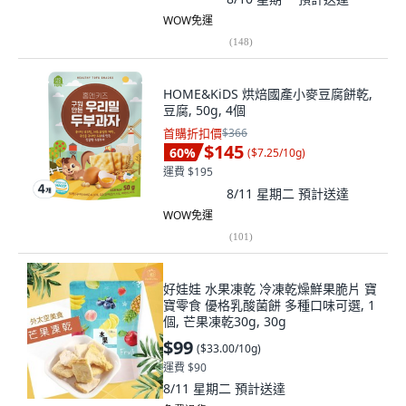
WOW免運
(
148
)
HOME&KiDS 烘焙國產小麥豆腐餅乾,
豆腐, 50g, 4個
首購折扣價
$366
$145
60
%
(
$7.25/10g
)
運費 $195
8/11 星期二
預計送達
WOW免運
(
101
)
好娃娃 水果凍乾 冷凍乾燥鮮果脆片 寶
寶零食 優格乳酸菌餅 多種口味可選, 1
個, 芒果凍乾30g, 30g
$99
(
$33.00/10g
)
運費 $90
8/11 星期二
預計送達