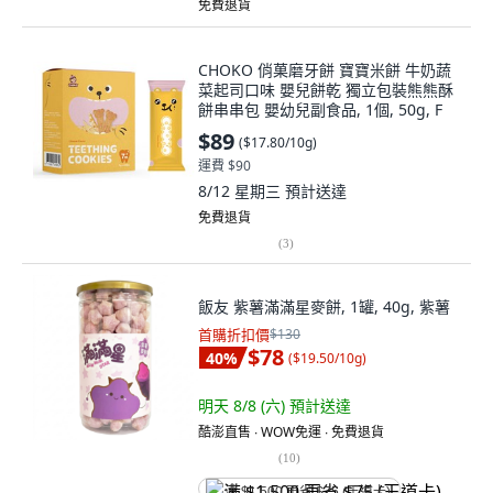
免費退貨
CHOKO 俏菓磨牙餅 寶寶米餅 牛奶蔬
菜起司口味 嬰兒餅乾 獨立包裝熊熊酥
餅串串包 嬰幼兒副食品, 1個, 50g, F
$89
(
$17.80/10g
)
運費 $90
8/12 星期三
預計送達
免費退貨
(
3
)
飯友 紫薯滿滿星麥餅, 1罐, 40g, 紫薯
首購折扣價
$130
$78
40
%
(
$19.50/10g
)
明天 8/8 (六)
預計送達
酷澎直售 ∙ WOW免運 ∙ 免費退貨
(
10
)
满 $1,500 再省 $75 (王道卡)