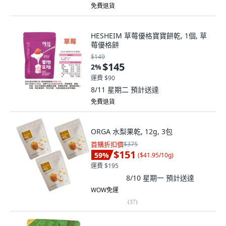
免費退貨
HESHEIM 草莓優格寶寶餅乾, 1個, 草
莓優格餅
$149
$145
2
%
運費 $90
8/11 星期二
預計送達
免費退貨
ORGA 水梨果乾, 12g, 3包
首購折扣價
$375
$151
59
%
(
$41.95/10g
)
運費 $195
8/10 星期一
預計送達
WOW免運
(
37
)