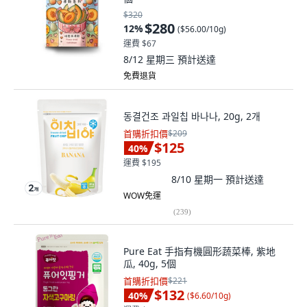
$320
$280
12
%
(
$56.00/10g
)
運費 $67
8/12 星期三
預計送達
免費退貨
동결건조 과일칩 바나나, 20g, 2개
首購折扣價
$209
$125
40
%
運費 $195
8/10 星期一
預計送達
WOW免運
(
239
)
Pure Eat 手指有機圓形蔬菜棒, 紫地
瓜, 40g, 5個
首購折扣價
$221
$132
40
%
(
$6.60/10g
)