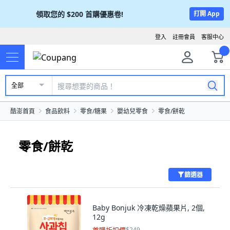
領取您的
$200
首購優惠卷!
打開 App
登入
註冊會員
客服中心
全部
酷澎首頁
食品飲料
零食/糖果
嬰幼兒零食
零食/餅乾
零食/餅乾
篩選器
Baby Bonjuk 冷凍乾燥蘋果片, 2個,
12g
$249