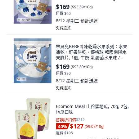
$169
(
$93.89/10g
)
運費 $90
8/12 星期三
預計送達
免費退貨
林貝兒BEBE冷凍乾燥水果系列：水果
凍乾、鮮果餅乾、優格球 韓國南陽水
果脆片, 1個, 牛奶-乳酸菌水果球 /
1495, 18g
$169
(
$93.89/10g
)
運費 $90
8/12 星期三
預計送達
免費退貨
Ecomom Meal 山谷蜜地瓜, 70g, 2包,
地瓜口味
首購折扣價
$212
$127
40
%
(
$9.07/10g
)
運費 $195