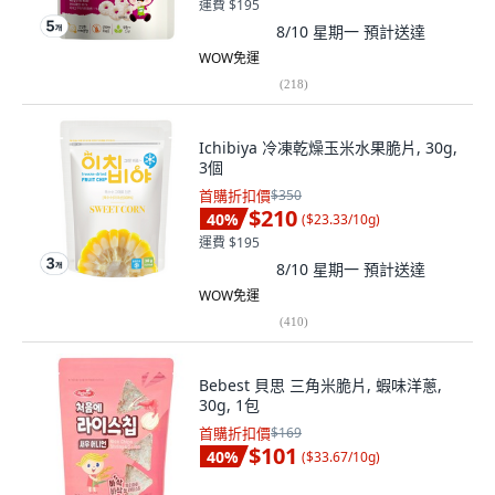
運費 $195
8/10 星期一
預計送達
WOW免運
(
218
)
Ichibiya 冷凍乾燥玉米水果脆片, 30g,
3個
首購折扣價
$350
$210
40
%
(
$23.33/10g
)
運費 $195
8/10 星期一
預計送達
WOW免運
(
410
)
Bebest 貝思 三角米脆片, 蝦味洋蔥,
30g, 1包
首購折扣價
$169
$101
40
%
(
$33.67/10g
)