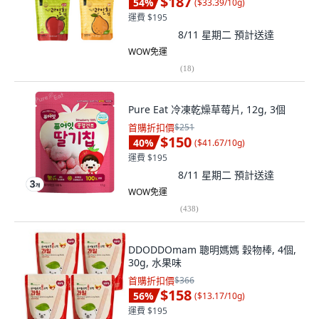
$187
54
%
(
$33.39/10g
)
運費 $195
8/11 星期二
預計送達
WOW免運
(
18
)
Pure Eat 冷凍乾燥草莓片, 12g, 3個
首購折扣價
$251
$150
40
%
(
$41.67/10g
)
運費 $195
8/11 星期二
預計送達
WOW免運
(
438
)
DDODDOmam 聰明媽媽 穀物棒, 4個,
30g, 水果味
首購折扣價
$366
$158
56
%
(
$13.17/10g
)
運費 $195