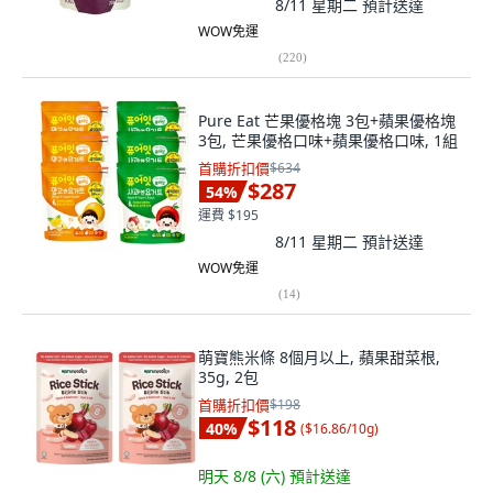
8/11 星期二
預計送達
WOW免運
(
220
)
Pure Eat 芒果優格塊 3包+蘋果優格塊
3包, 芒果優格口味+蘋果優格口味, 1組
首購折扣價
$634
$287
54
%
運費 $195
8/11 星期二
預計送達
WOW免運
(
14
)
萌寶熊米條 8個月以上, 蘋果甜菜根,
35g, 2包
首購折扣價
$198
$118
40
%
(
$16.86/10g
)
明天 8/8 (六)
預計送達