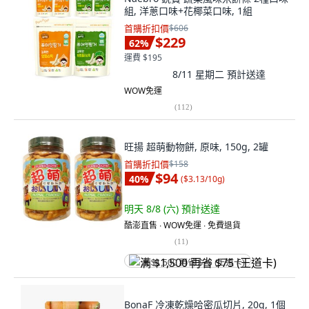
組, 洋蔥口味+花椰菜口味, 1組
首購折扣價
$606
$229
62
%
運費 $195
8/11 星期二
預計送達
WOW免運
(
112
)
旺揚 超萌動物餅, 原味, 150g, 2罐
首購折扣價
$158
$94
40
%
(
$3.13/10g
)
明天 8/8 (六)
預計送達
酷澎直售 ∙ WOW免運 ∙ 免費退貨
(
11
)
满 $1,500 再省 $75 (王道卡)
BonaF 冷凍乾燥哈密瓜切片, 20g, 1個