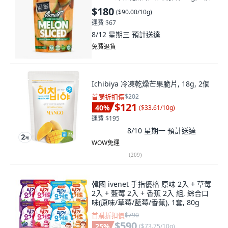
$180
(
$90.00/10g
)
運費 $67
8/12 星期三
預計送達
免費退貨
Ichibiya 冷凍乾燥芒果脆片, 18g, 2個
首購折扣價
$202
$121
40
%
(
$33.61/10g
)
運費 $195
8/10 星期一
預計送達
WOW免運
(
209
)
韓國 ivenet 手指優格 原味 2入 + 草莓
2入 + 藍莓 2入 + 香蕉 2入 組, 綜合口
味(原味/草莓/藍莓/香蕉), 1套, 80g
首購折扣價
$790
$590
25
%
(
$73.75/10g
)