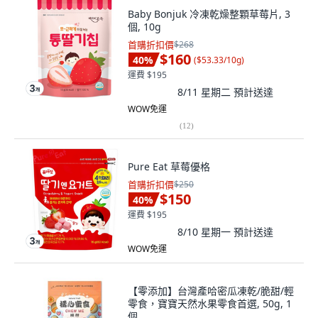
Baby Bonjuk 冷凍乾燥整顆草莓片, 3
個, 10g
首購折扣價
$268
$160
40
%
(
$53.33/10g
)
運費 $195
8/11 星期二
預計送達
WOW免運
(
12
)
Pure Eat 草莓優格
首購折扣價
$250
$150
40
%
運費 $195
8/10 星期一
預計送達
WOW免運
【零添加】台灣產哈密瓜凍乾/脆甜/輕
零食，寶寶天然水果零食首選, 50g, 1
個