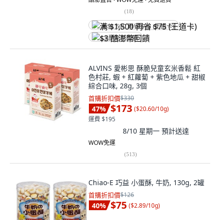
(
18
)
满 $1,500 再省 $75 (王道卡)
$3 酷澎幣回饋
ALVINS 愛彬思 酥脆兒童玄米香鬆 紅
色村莊, 蝦 + 紅蘿蔔 + 紫色地瓜 + 甜椒
綜合口味, 28g, 3個
首購折扣價
$330
$173
47
%
(
$20.60/10g
)
運費 $195
8/10 星期一
預計送達
WOW免運
(
513
)
Chiao-E 巧益 小蛋酥, 牛奶, 130g, 2罐
首購折扣價
$126
$75
40
%
(
$2.89/10g
)