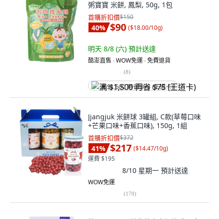
粥寶寶 米餅, 鳳梨, 50g, 1包
首購折扣價
$150
$90
40
%
(
$18.00/10g
)
明天 8/8 (六)
預計送達
酷澎直售 ∙ WOW免運 ∙ 免費退貨
(
8
)
满 $1,500 再省 $75 (王道卡)
Jjangjuk 米餅球 3罐組, C款(草莓口味
+芒果口味+香蕉口味), 150g, 1組
首購折扣價
$372
$217
41
%
(
$14.47/10g
)
運費 $195
8/10 星期一
預計送達
WOW免運
(
170
)