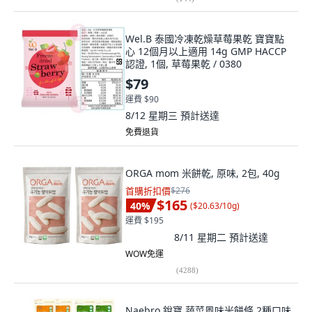
Wel.B 泰國冷凍乾燥草莓果乾 寶寶點
心 12個月以上適用 14g GMP HACCP
認證, 1個, 草莓果乾 / 0380
$79
運費 $90
8/12 星期三
預計送達
免費退貨
ORGA mom 米餅乾, 原味, 2包, 40g
首購折扣價
$276
$165
40
%
(
$20.63/10g
)
運費 $195
8/11 星期二
預計送達
WOW免運
(
4288
)
Naebro 銳寶 蔬菜風味米餅條 2種口味