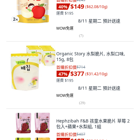
首購折扣價
$149
40
%
(
$62.08/10g
)
運費 $195
8/11 星期二
預計送達
WOW免運
(
7
)
Organic Story 水梨脆片, 水梨口味,
15g, 8包
首購折扣價
$714
$377
47
%
(
$31.42/10g
)
運費 $195
8/11 星期二
預計送達
WOW免運
(
29
)
Hephzibah F&B 孩童水果脆片 草莓 2
包入+蘋果+水梨組, 1組
首購折扣價
$407