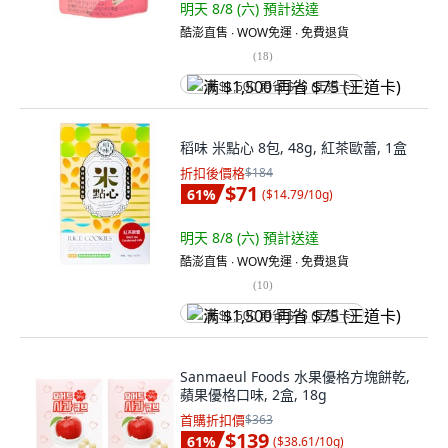
明天 8/8 (六)
預計送達
酷澎直售 ∙ WOW免運 ∙ 免費退貨
(
18
)
满 $1,500 再省 $75 (王道卡)
稻味 米點心 8包, 48g, 紅茶歐蕾, 1盒
折扣後價格
$184
$71
61
%
(
$14.79/10g
)
明天 8/8 (六)
預計送達
酷澎直售 ∙ WOW免運 ∙ 免費退貨
(
10
)
满 $1,500 再省 $75 (王道卡)
Sanmaeul Foods 水果優格方塊餅乾,
蘋果優格口味, 2盒, 18g
首購折扣價
$363
$139
61
%
(
$38.61/10g
)