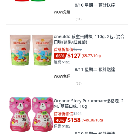
8/10 星期一
預計送達
WOW免運
(
31
)
oneuldo 孩童米餅棒, 110g, 2包, 混合
口味(蘋果/紅蘿蔔)
首購折扣價
$375
$127
66
%
(
$5.77/10g
)
運費 $195
8/11 星期二
預計送達
WOW免運
(
33
)
Organic Story Purummam優格塊, 2
包, 草莓口味, 16g
首購折扣價
$264
$158
40
%
(
$49.38/10g
)
運費 $195
8/10 星期一
預計送達