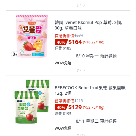
(
150
)
韓國 ivenet Kkomul Pop 草莓, 3個,
30g, 草莓口味
首購折扣價
$274
$164
40
%
(
$18.22/10g
)
運費 $195
8/10 星期一
預計送達
WOW免運
(
120
)
BEBECOOK Bebe fruit果乾 蘋果風味,
12g, 2個
首購折扣價
$215
$129
40
%
(
$53.75/10g
)
運費 $195
8/11 星期二
預計送達
WOW免運
(
144
)