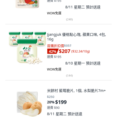
運費 $195
8/11 星期二
預計送達
WOW免運
(
240
)
Jjangjuk 優格點心塊, 蘋果口味, 4包,
16g
首購折扣價
$357
$207
42
%
(
$32.34/10g
)
運費 $195
8/10 星期一
預計送達
WOW免運
(
144
)
米餅村 藍莓脆片, 1個, 水梨脆片7m+
$250
$199
20
%
運費 $90
8/11 星期二
預計送達