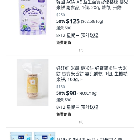
韓國 AGA-AE 益生菌寶寶優格球 嬰兒
米餅 副食品, 1個, 20g, 藍莓, 米餅
$250
$125
50
%
(
$62.50/10g
)
運費 $90
8/12 星期三
預計送達
免費退貨
(
7
)
好娃娃 米餅 糙米餅 好寶寶米餅 大米
餅 寶寶米香餅 嬰兒餅乾, 1個, 生機糙
米餅, 100g, F
$180
$90
50
%
(
$9.00/10g
)
運費 $90
8/12 星期三
預計送達
免費退貨
(
5
)
ALVINS 愛彬思 幼兒方形起司方塊,