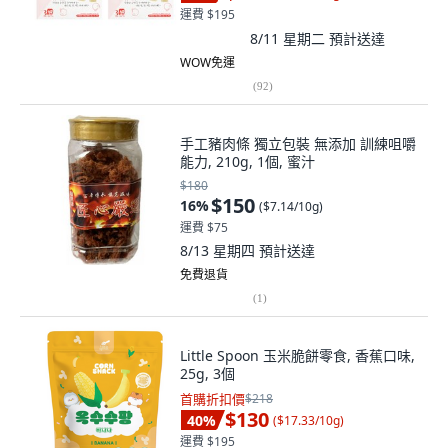
運費 $195
8/11 星期二
預計送達
WOW免運
(
92
)
手工豬肉條 獨立包裝 無添加 訓練咀嚼
能力, 210g, 1個, 蜜汁
$180
$150
16
%
(
$7.14/10g
)
運費 $75
8/13 星期四
預計送達
免費退貨
(
1
)
Little Spoon 玉米脆餅零食, 香蕉口味,
25g, 3個
首購折扣價
$218
$130
40
%
(
$17.33/10g
)
運費 $195