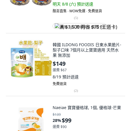
明天 8/8 (六)
預計送達
酷澎直售 ∙ WOW免運 ∙ 免費退貨
(
5
)
满 $1,500 再省 $75 (王道卡)
韓國 ILDONG FOODIS 日東水果脆片-
梨子口味 7個月以上寶寶適用 天然水
果 無添加
$149
運費 $67
8/19
預計送達
免費退貨
(
2
)
Naeiae 寶寶優格球, 1個, 優格球-芒果
$139
$99
28
%
運費 $90