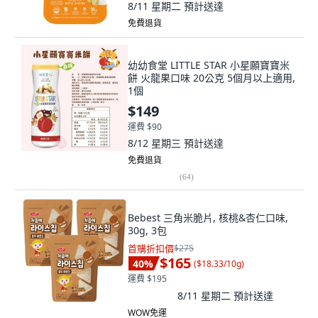
8/11 星期二
預計送達
免費退貨
幼幼食堂 LITTLE STAR 小星願寶寶米
餅 火龍果口味 20公克 5個月以上適用,
1個
$149
運費 $90
8/12 星期三
預計送達
免費退貨
(
64
)
Bebest 三角米脆片, 核桃&杏仁口味,
30g, 3包
首購折扣價
$275
$165
40
%
(
$18.33/10g
)
運費 $195
8/11 星期二
預計送達
WOW免運