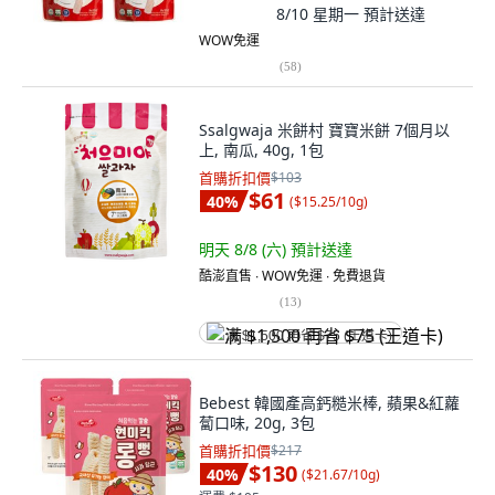
8/10 星期一
預計送達
WOW免運
(
58
)
Ssalgwaja 米餅村 寶寶米餅 7個月以
上, 南瓜, 40g, 1包
首購折扣價
$103
$61
40
%
(
$15.25/10g
)
明天 8/8 (六)
預計送達
酷澎直售 ∙ WOW免運 ∙ 免費退貨
(
13
)
满 $1,500 再省 $75 (王道卡)
Bebest 韓國產高鈣糙米棒, 蘋果&紅蘿
蔔口味, 20g, 3包
首購折扣價
$217
$130
40
%
(
$21.67/10g
)