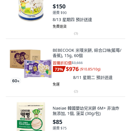
$150
運費 $90
8/13 星期四
預計送達
免費退貨
(
3
)
BEBECOOK 米噗米餅, 綜合口味(藍莓/
香蕉), 15g, 60個
首購折扣價
$3,666
$976
73
%
(
$10.85/10g
)
8/11 星期二
預計送達
免運
(
2
)
Naeiae 韓國嬰幼兒米餅 6M+ 非油炸
無添加, 1個, 菠菜 (30g/包)
$85
運費 $75