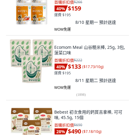
首購折扣價
$266
$159
40
%
運費 $195
8/10 星期一
預計送達
WOW免運
Ecomom Meal 山谷糙米棒, 25g, 3包,
菠菜口味
首購折扣價
$222
$133
40
%
(
$17.73/10g
)
運費 $195
8/11 星期二
預計送達
WOW免運
(
1898
)
Bebest 初次食用的鈣質吉拿棒, 可可
味, 45.5g, 15個
首購折扣價
$690
$490
28
%
(
$7.18/10g
)