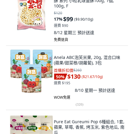
酥 系列 小粒乳球蛋酥100g, 1個,
100g, F
$120
$99
17
%
(
$9.90/10g
)
運費 $90
8/12 星期三
預計送達
免費退貨
Anela ABC泡芙米果, 20g, 混合口味
(蘋果/甜菜根/胡蘿蔔), 3包
首購折扣價
$260
$130
50
%
(
$21.67/10g
)
運費 $195
8/10 星期一
預計送達
WOW免運
(
320
)
Pure Eat Gureumi Pop 6種組合, 1套,
蘋果, 草莓, 香蕉, 烤玉米, 紫色地瓜, 南
瓜