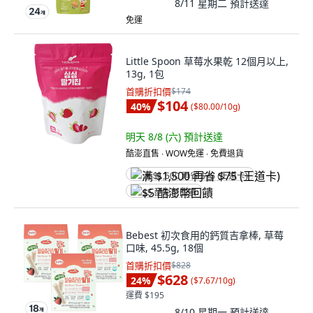
8/11 星期二
預計送達
免運
Little Spoon 草莓水果乾 12個月以上,
13g, 1包
首購折扣價
$174
$104
40
%
(
$80.00/10g
)
明天 8/8 (六)
預計送達
酷澎直售 ∙ WOW免運 ∙ 免費退貨
满 $1,500 再省 $75 (王道卡)
$5 酷澎幣回饋
Bebest 初次食用的鈣質吉拿棒, 草莓
口味, 45.5g, 18個
首購折扣價
$828
$628
24
%
(
$7.67/10g
)
運費 $195
8/10 星期一
預計送達