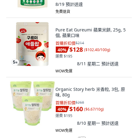
8/19
預計送達
免費退貨
Pure Eat Gureumi 蘋果米餅, 25g, 5
個, 蘋果口味
首購折扣價
$214
$128
40
%
(
$102.40/100g
)
運費 $195
8/11 星期二
預計送達
WOW免運
Organic Story herb 米香粒, 3包, 原
味, 80g
首購折扣價
$268
$160
40
%
(
$6.67/10g
)
運費 $195
8/10 星期一
預計送達
WOW免運
(
677
)