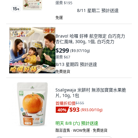
運費 $195
8/11 星期二
預計送達
免運
Bravo! 哈囉 好棒 航空限定 白巧克力
杏仁風味, 300g, 1個, 白巧克力
$299
(
$9.97/10g
)
運費 $67
8/13 星期四
預計送達
免費退貨
Ssalgwaja 米餅村 無添加寶寶水果脆
片, 10g, 1包
首購折扣價
$155
$93
40
%
(
$93.00/10g
)
明天 8/8 (六)
預計送達
酷澎直售 ∙ WOW免運 ∙ 免費退貨