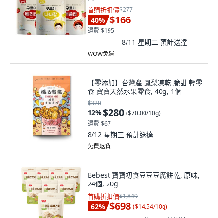
首購折扣價
$277
$166
40
%
運費 $195
8/11 星期二
預計送達
WOW免運
【零添加】台灣產 鳳梨凍乾 脆甜 輕零
食 寶寶天然水果零食, 40g, 1個
$320
$280
12
%
(
$70.00/10g
)
運費 $67
8/12 星期三
預計送達
免費退貨
Bebest 寶寶初食豆豆豆腐餅乾, 原味,
24個, 20g
首購折扣價
$1,849
$698
62
%
(
$14.54/10g
)