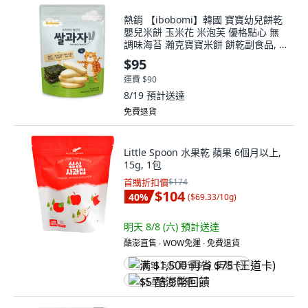
熱銷 【ibobomi】韓國 寶寶幼兒餅乾
嬰兒米餅 玉米花 米泡芙 優格點心 無
調味海苔 瀚克寶寶米餅 餅乾副食品, 1
個, 【嬰兒米餅】海苔
$95
運費 $90
8/19
預計送達
免費退貨
Little Spoon 水果乾 蘋果 6個月以上,
15g, 1包
首購折扣價
$174
$104
40
%
(
$69.33/10g
)
明天 8/8 (六)
預計送達
酷澎直售 ∙ WOW免運 ∙ 免費退貨
满 $1,500 再省 $75 (王道卡)
$5 酷澎幣回饋