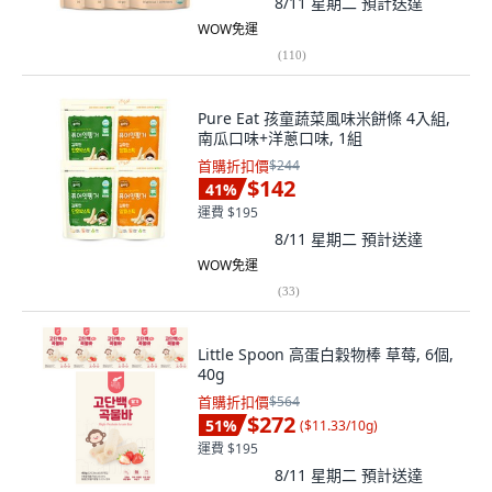
8/11 星期二
預計送達
WOW免運
(
110
)
Pure Eat 孩童蔬菜風味米餅條 4入組,
南瓜口味+洋蔥口味, 1組
首購折扣價
$244
$142
41
%
運費 $195
8/11 星期二
預計送達
WOW免運
(
33
)
Little Spoon 高蛋白穀物棒 草莓, 6個,
40g
首購折扣價
$564
$272
51
%
(
$11.33/10g
)
運費 $195
8/11 星期二
預計送達