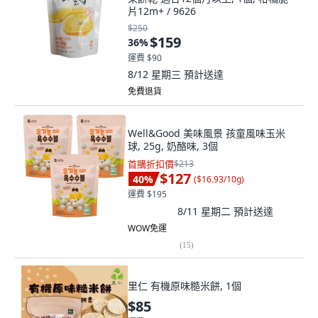
片12m+ / 9626
$250
$159
36
%
運費 $90
8/12 星期三
預計送達
免費退貨
Well&Good 美味風景 孩童風味玉米
球, 25g, 奶酪味, 3個
首購折扣價
$213
$127
40
%
(
$16.93/10g
)
運費 $195
8/11 星期二
預計送達
WOW免運
(
15
)
里仁 有機原味糙米餅, 1個
$85