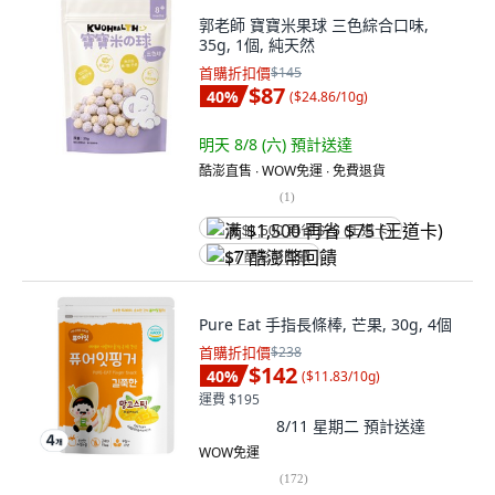
郭老師 寶寶米果球 三色綜合口味,
35g, 1個, 純天然
首購折扣價
$145
$87
40
%
(
$24.86/10g
)
明天 8/8 (六)
預計送達
酷澎直售 ∙ WOW免運 ∙ 免費退貨
(
1
)
满 $1,500 再省 $75 (王道卡)
$7 酷澎幣回饋
Pure Eat 手指長條棒, 芒果, 30g, 4個
首購折扣價
$238
$142
40
%
(
$11.83/10g
)
運費 $195
8/11 星期二
預計送達
WOW免運
(
172
)