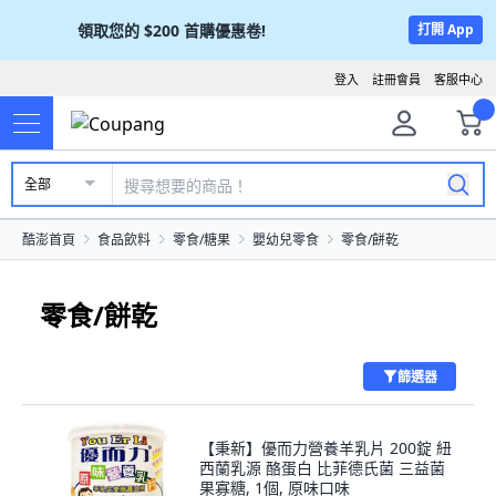
領取您的
$200
首購優惠卷!
打開 App
登入
註冊會員
客服中心
全部
酷澎首頁
食品飲料
零食/糖果
嬰幼兒零食
零食/餅乾
零食/餅乾
篩選器
【秉新】優而力營養羊乳片 200錠 紐
西蘭乳源 酪蛋白 比菲德氏菌 三益菌
果寡糖, 1個, 原味口味