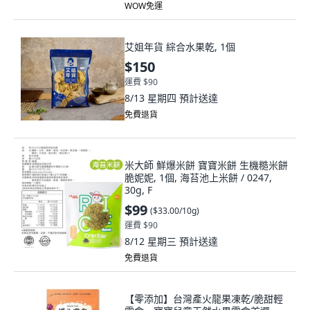
WOW免運
艾姐年貨 綜合水果乾, 1個
$150
運費 $90
8/13 星期四
預計送達
免費退貨
米大師 鮮爆米餅 寶寶米餅 生機糙米餅
脆妮妮, 1個, 海苔池上米餅 / 0247,
30g, F
$99
(
$33.00/10g
)
運費 $90
8/12 星期三
預計送達
免費退貨
【零添加】台灣產火龍果凍乾/脆甜輕