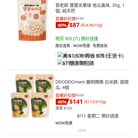
郭老師 寶寶米果球 地瓜風味, 35g, 1
個, 純天然
首購折扣價
$145
$87
40
%
(
$24.86/10g
)
明天 8/8 (六)
預計送達
酷澎直售 ∙ WOW免運 ∙ 免費退貨
满 $1,500 再省 $75 (王道卡)
$7 酷澎幣回饋
DDODDOmam 聰明媽媽 白米餅, 甜南
瓜, 4個
首購折扣價
$236
$141
40
%
(
$17.63/10g
)
運費 $195
8/11 星期二
預計送達
WOW免運
(
324
)