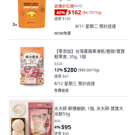
首購折扣價
$270
$162
40
%
(
$6.75/10g
)
運費 $195
8/11 星期二
預計送達
WOW免運
【零添加】台灣產蘋果凍乾/脆甜/寶寶
輕零食, 35g, 1個
$320
$280
12
%
(
$80.00/10g
)
運費 $67
8/12 星期三
預計送達
免費退貨
米大師 鮮爆蝦餅, 1個, 米大師-寶寶大
米餅53g
$99
$95
4
%
運費 $90