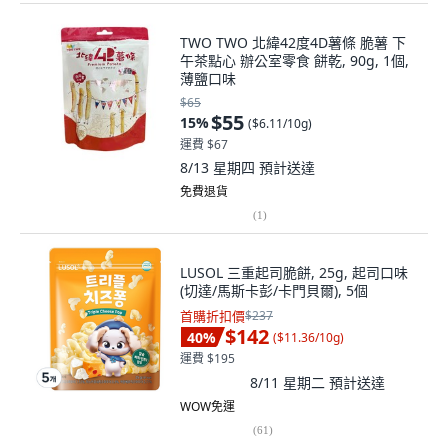
TWO TWO 北緯42度4D薯條 脆薯 下
午茶點心 辦公室零食 餅乾, 90g, 1個,
薄鹽口味
$65
$55
15
%
(
$6.11/10g
)
運費 $67
8/13 星期四
預計送達
免費退貨
(
1
)
LUSOL 三重起司脆餅, 25g, 起司口味
(切達/馬斯卡彭/卡門貝爾), 5個
首購折扣價
$237
$142
40
%
(
$11.36/10g
)
運費 $195
8/11 星期二
預計送達
WOW免運
(
61
)