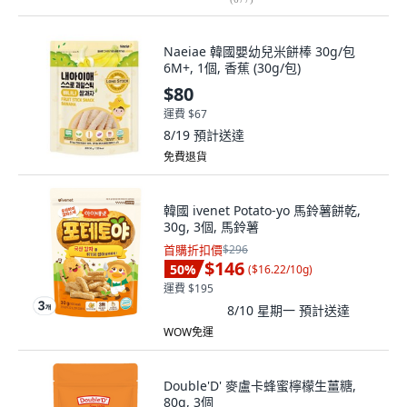
Naeiae 韓國嬰幼兒米餅棒 30g/包
6M+, 1個, 香蕉 (30g/包)
$80
運費 $67
8/19
預計送達
免費退貨
韓國 ivenet Potato-yo 馬鈴薯餅乾,
30g, 3個, 馬鈴薯
首購折扣價
$296
$146
50
%
(
$16.22/10g
)
運費 $195
8/10 星期一
預計送達
WOW免運
Double'D' 麥盧卡蜂蜜檸檬生薑糖,
80g, 3個