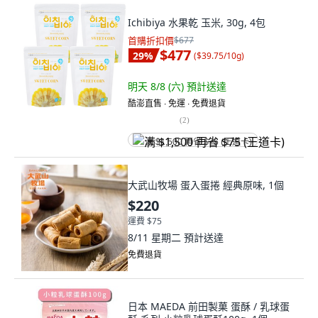
Ichibiya 水果乾 玉米, 30g, 4包
首購折扣價
$677
$477
29
%
(
$39.75/10g
)
明天 8/8 (六)
預計送達
酷澎直售 ∙ 免運 ∙ 免費退貨
(
2
)
满 $1,500 再省 $75 (王道卡)
大武山牧場 蛋入蛋捲 經典原味, 1個
$220
運費 $75
8/11 星期二
預計送達
免費退貨
日本 MAEDA 前田製菓 蛋酥 / 乳球蛋