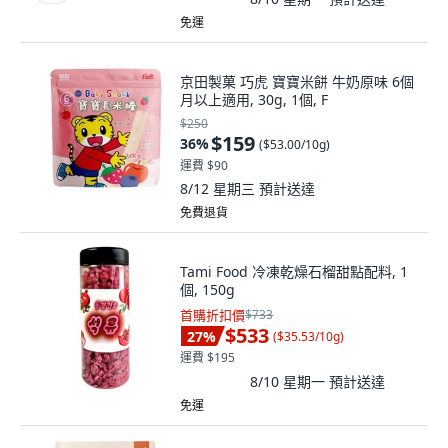
免運
京田製菓 巧虎 寶寶米餅 牛奶原味 6個
月以上適用, 30g, 1個, F
$250
$159
36
%
(
$53.00/10g
)
運費 $90
8/12 星期三
預計送達
免費退貨
Tami Food 冷凍乾燥石榴甜點配料, 1
個, 150g
首購折扣價
$733
$533
27
%
(
$35.53/10g
)
運費 $195
8/10 星期一
預計送達
免運