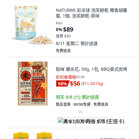
NATURMI 彩米球 泡芙餅乾 椰香胡蘿
蔔, 1個, 泡芙餅乾-原味
$95
$89
6
%
運費 $90
8/11 星期二
預計送達
免費退貨
稻味 爆米花, 50g, 1包, BBQ美式炭烤
折扣後價格
$135
$56
58
%
(
$11.20/10g
)
明天 8/8 (六)
預計送達
酷澎直售 ∙ WOW免運 ∙ 免費退貨
(
5
)
满 $1,500 再省 $75 (王道卡)