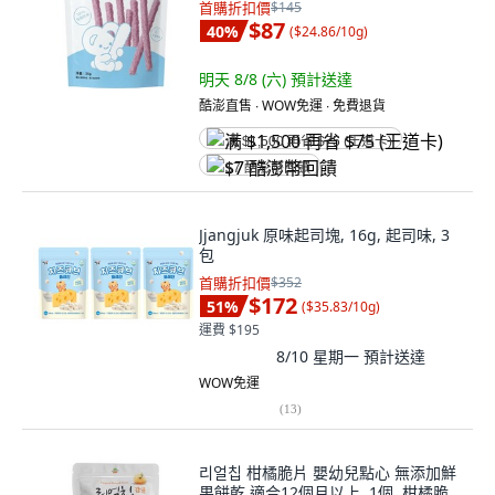
首購折扣價
$145
$87
40
%
(
$24.86/10g
)
明天 8/8 (六)
預計送達
酷澎直售 ∙ WOW免運 ∙ 免費退貨
满 $1,500 再省 $75 (王道卡)
$7 酷澎幣回饋
Jjangjuk 原味起司塊, 16g, 起司味, 3
包
首購折扣價
$352
$172
51
%
(
$35.83/10g
)
運費 $195
8/10 星期一
預計送達
WOW免運
(
13
)
리얼칩 柑橘脆片 嬰幼兒點心 無添加鮮
果餅乾 適合12個月以上, 1個, 柑橘脆