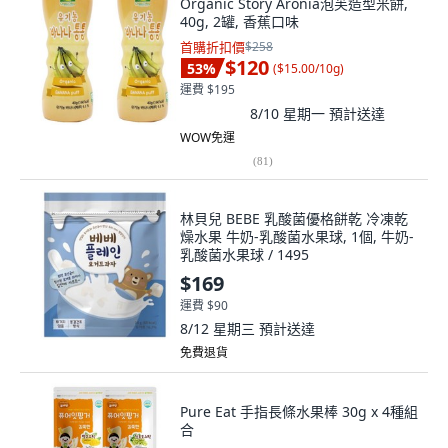
Organic Story Aronia泡芙造型米餅,
40g, 2罐, 香蕉口味
首購折扣價
$258
$120
53
%
(
$15.00/10g
)
運費 $195
8/10 星期一
預計送達
WOW免運
(
81
)
林貝兒 BEBE 乳酸菌優格餅乾 冷凍乾
燥水果 牛奶-乳酸菌水果球, 1個, 牛奶-
乳酸菌水果球 / 1495
$169
運費 $90
8/12 星期三
預計送達
免費退貨
Pure Eat 手指長條水果棒 30g x 4種組
合