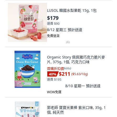
LUSOL 韓國水梨果乾 15g, 1包
$179
運費 $90
8/12 星期三
預計送達
免費退貨
(
6
)
Organic Story 佩佩豬巧克力脆片麥
片, 375g, 1個, 巧克力口味
首購折扣價
$352
$211
40
%
(
$5.63/10g
)
運費 $195
8/10 星期一
預計送達
WOW免運
郭老師 寶寶米果棒 紫米口味, 35g, 1
個, 純天然