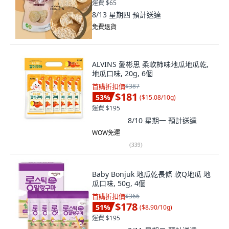
運費 $65
8/13 星期四
預計送達
免費退貨
ALVINS 愛彬思 柔軟柿味地瓜地瓜乾,
地瓜口味, 20g, 6個
首購折扣價
$387
$181
53
%
(
$15.08/10g
)
運費 $195
8/10 星期一
預計送達
WOW免運
(
339
)
Baby Bonjuk 地瓜乾長條 軟Q地瓜 地
瓜口味, 50g, 4個
首購折扣價
$366
$178
51
%
(
$8.90/10g
)
運費 $195