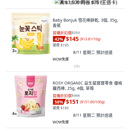
满 $1,500 再省 $75 (王道卡)
Baby Bonjuk 雪花棒餅乾, 3個, 35g,
香蕉
首購折扣價
$253
$145
42
%
(
$13.81/10g
)
運費 $195
8/11 星期二
預計送達
WOW免運
(
26
)
ROSY ORGANIC 益生菌寶寶零食 優格
蘿西棒, 25g, 4個, 草莓
首購折扣價
$366
$151
58
%
(
$151.00/100g
)
運費 $195
8/11 星期二
預計送達
WOW免運