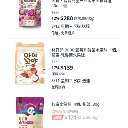
零食，寶寶兒童天然水果零食首選,
40g, 1個
$320
$280
12
%
(
$70.00/10g
)
8/12 星期三
預計送達
免運 ∙ 免費退貨
林貝兒 BEBE 藍莓乳酸菌水果球, 1個,
蘋果-乳酸菌水果球
$169
$139
17
%
運費 $90
8/11 星期二
預計送達
免費退貨
孩童米餅棒, 4個, 紫薯, 30g
首購折扣價
$202
$121
40
%
(
$10.08/10g
)