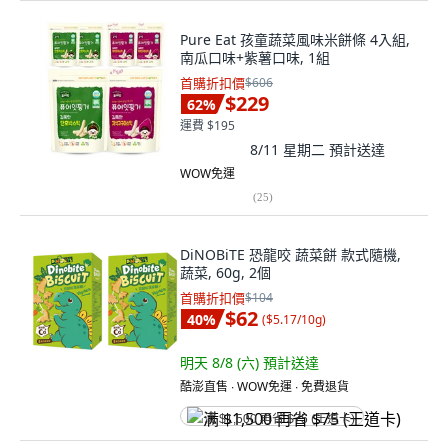
Pure Eat 孩童蔬菜風味米餅條 4入組,
南瓜口味+紫薯口味, 1組
首購折扣價
$606
$229
62
%
運費 $195
8/11 星期二
預計送達
WOW免運
(
25
)
DiNOBiTE 恐龍咬 蔬菜餅 款式隨機,
蔬菜, 60g, 2個
首購折扣價
$104
$62
40
%
(
$5.17/10g
)
明天 8/8 (六)
預計送達
酷澎直售 ∙ WOW免運 ∙ 免費退貨
满 $1,500 再省 $75 (王道卡)