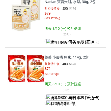
Naeiae 寶寶米餅, 水梨, 30g, 2包
折扣後價格
55
%
$176
$79
(
$13.17/10g
)
明天 8/10 (一)
預計送達
(
6371
)
满 $1,500 再省 $75 (王道卡)
義美 小蛋捲 原味, 114g, 2盒
首購折扣價
40
%
$120
$72
(
$3.16/10g
)
明天 8/10 (一)
預計送達
(
637
)
满 $1,500 再省 $75 (王道卡)
$2 酷澎幣回饋