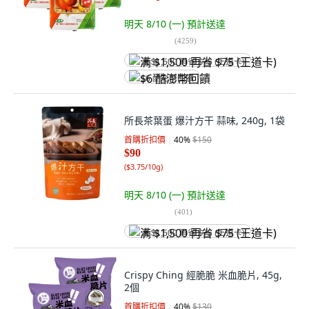
明天 8/10 (一)
預計送達
(
4259
)
满 $1,500 再省 $75 (王道卡)
$6 酷澎幣回饋
所長茶葉蛋 爆汁方干 蒜味, 240g, 1袋
首購折扣價
40
%
$150
$90
(
$3.75/10g
)
明天 8/10 (一)
預計送達
(
401
)
满 $1,500 再省 $75 (王道卡)
Crispy Ching 經脆脆 米血脆片, 45g,
2個
首購折扣價
40
%
$130