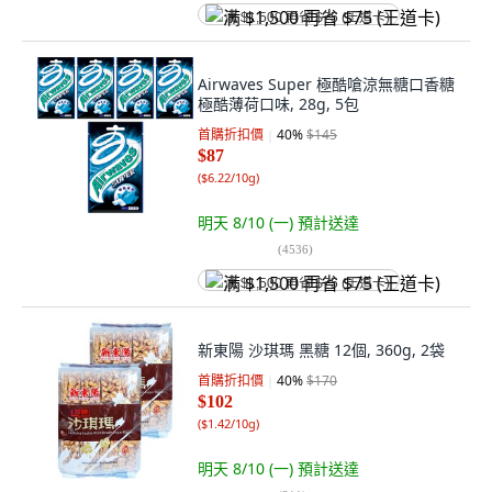
满 $1,500 再省 $75 (王道卡)
Airwaves Super 極酷嗆涼無糖口香糖
極酷薄荷口味, 28g, 5包
首購折扣價
40
%
$145
$87
(
$6.22/10g
)
明天 8/10 (一)
預計送達
(
4536
)
满 $1,500 再省 $75 (王道卡)
新東陽 沙琪瑪 黑糖 12個, 360g, 2袋
首購折扣價
40
%
$170
$102
(
$1.42/10g
)
明天 8/10 (一)
預計送達