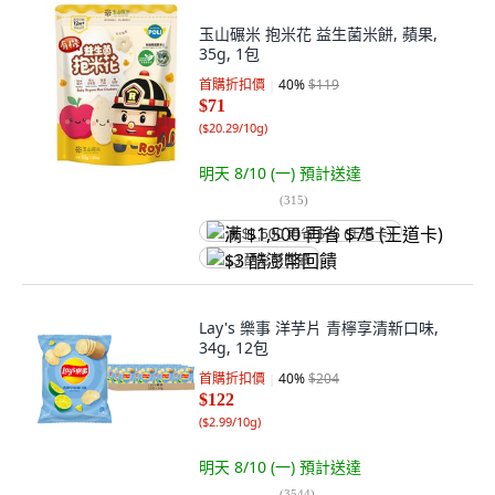
玉山碾米 抱米花 益生菌米餅, 蘋果,
35g, 1包
首購折扣價
40
%
$119
$71
(
$20.29/10g
)
明天 8/10 (一)
預計送達
(
315
)
满 $1,500 再省 $75 (王道卡)
$3 酷澎幣回饋
Lay's 樂事 洋芋片 青檸享清新口味,
34g, 12包
首購折扣價
40
%
$204
$122
(
$2.99/10g
)
明天 8/10 (一)
預計送達
(
3544
)