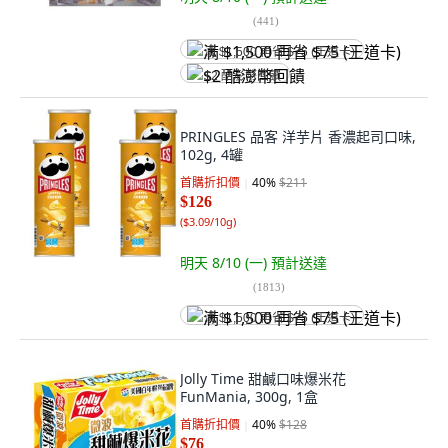
(
441
)
满 $1,500 再省 $75 (王道卡)
$2 酷澎幣回饋
PRINGLES 品客 洋芋片 香濃起司口味,
102g, 4罐
首購折扣價
40
%
$211
$126
(
$3.09/10g
)
明天 8/10 (一)
預計送達
(
1813
)
满 $1,500 再省 $75 (王道卡)
Jolly Time 甜鹹口味爆米花
FunMania, 300g, 1盒
首購折扣價
40
%
$128
$76