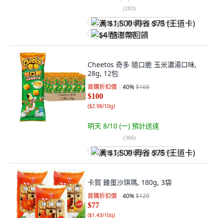
(
283
)
满 $1,500 再省 $75 (王道卡)
$4 酷澎幣回饋
Cheetos 奇多 隨口脆 玉米濃湯口味,
28g, 12包
首購折扣價
40
%
$168
$100
(
$2.98/10g
)
明天 8/10 (一)
預計送達
(
366
)
满 $1,500 再省 $75 (王道卡)
卡賀 雞蛋沙琪瑪, 180g, 3袋
首購折扣價
40
%
$129
$77
(
$1.43/10g
)