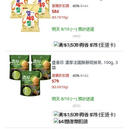
首購折扣價
40
%
$141
$84
(
$3.73/10g
)
明天 8/10 (一)
預計送達
(
442
)
满 $1,500 再省 $75 (王道卡)
盛香珍 濃厚法國酥靜岡抹茶, 100g, 3
袋
首購折扣價
40
%
$132
$79
(
$2.63/10g
)
明天 8/10 (一)
預計送達
(
622
)
满 $1,500 再省 $75 (王道卡)
$4 酷澎幣回饋