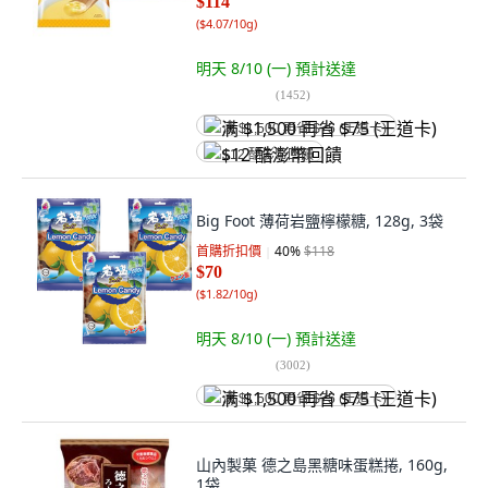
$114
(
$4.07/10g
)
明天 8/10 (一)
預計送達
(
1452
)
满 $1,500 再省 $75 (王道卡)
$12 酷澎幣回饋
Big Foot 薄荷岩鹽檸檬糖, 128g, 3袋
首購折扣價
40
%
$118
$70
(
$1.82/10g
)
明天 8/10 (一)
預計送達
(
3002
)
满 $1,500 再省 $75 (王道卡)
山內製菓 德之島黑糖味蛋糕捲, 160g,
1袋