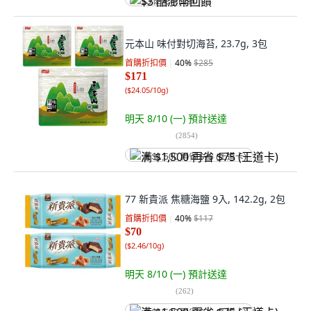
$3 酷澎幣回饋
元本山 味付對切海苔, 23.7g, 3包
首購折扣價
40
%
$285
$171
(
$24.05/10g
)
明天 8/10 (一)
預計送達
(
2854
)
满 $1,500 再省 $75 (王道卡)
77 新貴派 焦糖海鹽 9入, 142.2g, 2包
首購折扣價
40
%
$117
$70
(
$2.46/10g
)
明天 8/10 (一)
預計送達
(
262
)