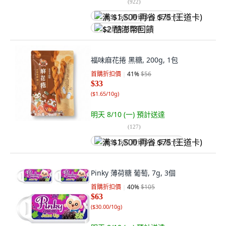
(
922
)
满 $1,500 再省 $75 (王道卡)
$2 酷澎幣回饋
福味麻花捲 黑糖, 200g, 1包
首購折扣價
41
%
$56
$33
(
$1.65/10g
)
明天 8/10 (一)
預計送達
(
127
)
满 $1,500 再省 $75 (王道卡)
Pinky 薄荷糖 葡萄, 7g, 3個
首購折扣價
40
%
$105
$63
(
$30.00/10g
)