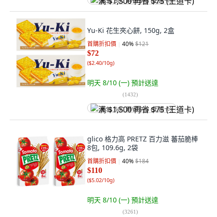
满 $1,500 再省 $75 (王道卡)
Yu-Ki 花生夾心餅, 150g, 2盒
首購折扣價
40
%
$121
$72
(
$2.40/10g
)
明天 8/10 (一)
預計送達
(
1432
)
满 $1,500 再省 $75 (王道卡)
glico 格力高 PRETZ 百力滋 蕃茄脆棒
8包, 109.6g, 2袋
首購折扣價
40
%
$184
$110
(
$5.02/10g
)
明天 8/10 (一)
預計送達
(
3261
)