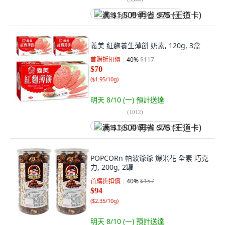
满 $1,500 再省 $75 (王道卡)
義美 紅麴養生薄餅 奶素, 120g, 3盒
首購折扣價
40
%
$117
$70
(
$1.95/10g
)
明天 8/10 (一)
預計送達
(
1012
)
满 $1,500 再省 $75 (王道卡)
POPCORn 帕波爺爺 爆米花 全素 巧克
力, 200g, 2罐
首購折扣價
40
%
$157
$94
(
$2.35/10g
)
明天 8/10 (一)
預計送達