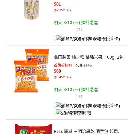
$81
(
$2.25/10g
)
明天 8/10 (一)
預計送達
(
251
)
满 $1,500 再省 $75 (王道卡)
龜田製菓 柿之種 柿種米果, 100g, 2包
首購折扣價
40
%
$115
$69
(
$3.45/10g
)
明天 8/10 (一)
預計送達
(
465
)
满 $1,500 再省 $75 (王道卡)
$3 酷澎幣回饋
RITZ 麗滋 三明治餅乾 隨手包 起司,