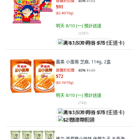
首購折扣價
40
%
$153
$91
(
$2.40/10g
)
明天 8/10 (一)
預計送達
(
1267
)
满 $1,500 再省 $75 (王道卡)
義美 小蛋捲 芝麻, 114g, 2盒
首購折扣價
40
%
$120
$72
(
$3.16/10g
)
明天 8/10 (一)
預計送達
(
742
)
满 $1,500 再省 $75 (王道卡)
$2 酷澎幣回饋
維力 張君雅小妹妹 休閒丸子 五香海