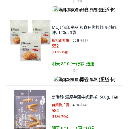
(
1034
)
满 $1,500 再省 $75 (王道卡)
MUJI 無印良品 即食迷你拉麵 麻辣風
味, 120g, 3袋
折扣後價格
55
%
$117
$52
(
$1.45/10g
)
明天 8/10 (一)
預計送達
(
34
)
满 $1,500 再省 $75 (王道卡)
盛香珍 濃厚芋頭牛奶脆捲, 500g, 1袋
首購折扣價
40
%
$140
$84
(
$1.68/10g
)
明天 8/10 (一)
預計送達