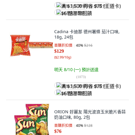
满 $1,500 再省 $75 (王道卡)
$6 酷澎幣回饋
Cadina 卡迪那 德州薯條 茄汁口味,
18g, 24包
首購折扣價
40
%
$216
$129
(
$2.99/10g
)
明天 8/10 (一)
預計送達
(
1073
)
满 $1,500 再省 $75 (王道卡)
$6 酷澎幣回饋
ORION 好麗友 陽光波浪玉米脆片香蒜
奶油口味, 80g, 2包
首購折扣價
40
%
$128
$76