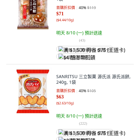
首購折扣價
40
%
$119
$71
(
$4.44/10g
)
明天 8/10 (一)
預計送達
(
43
)
满 $1,500 再省 $75 (王道卡)
$4 酷澎幣回饋
SANRITSU 三立製菓 源氏派 源氏派餅,
240g, 1袋
首購折扣價
40
%
$105
$63
(
$2.63/10g
)
明天 8/10 (一)
預計送達
(
222
)
满 $1,500 再省 $75 (王道卡)