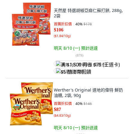
天然屋 特選胡椒亞麻仁蘇打餅, 288g,
2袋
首購折扣價
40
%
$178
$106
(
$1.84/10g
)
明天 8/10 (一)
預計送達
(
879
)
满 $1,500 再省 $75 (王道卡)
$5 酷澎幣回饋
Werther's Original 道地的偉特 鮮奶
油糖, 2袋, 90g
首購折扣價
40
%
$146
$87
(
$4.83/10g
)
明天 8/10 (一)
預計送達