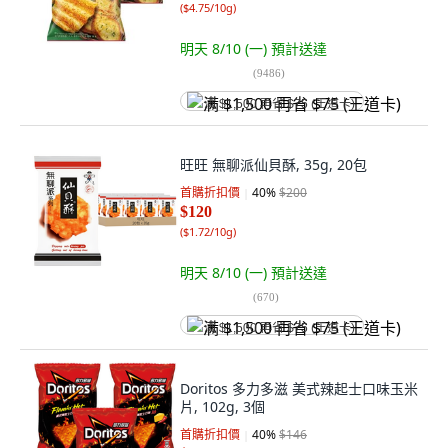
(
$4.75/10g
)
明天 8/10 (一)
預計送達
(
9486
)
满 $1,500 再省 $75 (王道卡)
旺旺 無聊派仙貝酥, 35g, 20包
首購折扣價
40
%
$200
$120
(
$1.72/10g
)
明天 8/10 (一)
預計送達
(
670
)
满 $1,500 再省 $75 (王道卡)
Doritos 多力多滋 美式辣起士口味玉米
片, 102g, 3個
首購折扣價
40
%
$146