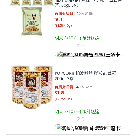
苔, 80g, 5包
首購折扣價
40
%
$106
$63
(
$1.58/10g
)
明天 8/10 (一)
預計送達
(
127
)
满 $1,500 再省 $75 (王道卡)
POPCORn 帕波爺爺 爆米花 焦糖,
200g, 3罐
首購折扣價
40
%
$225
$135
(
$2.25/10g
)
明天 8/10 (一)
預計送達
(
242
)
满 $1,500 再省 $75 (王道卡)