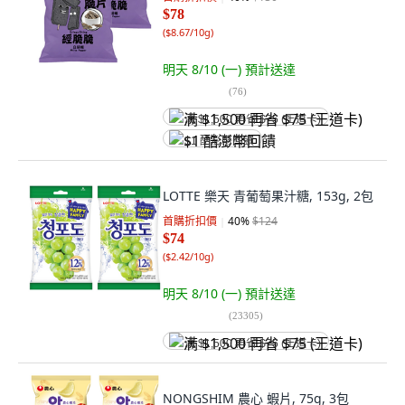
$78
(
$8.67/10g
)
明天 8/10 (一)
預計送達
(
76
)
满 $1,500 再省 $75 (王道卡)
$1 酷澎幣回饋
LOTTE 樂天 青葡萄果汁糖, 153g, 2包
首購折扣價
40
%
$124
$74
(
$2.42/10g
)
明天 8/10 (一)
預計送達
(
23305
)
满 $1,500 再省 $75 (王道卡)
NONGSHIM 農心 蝦片, 75g, 3包