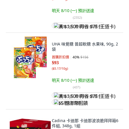
明天 8/10 (一)
預計送達
(
2352
)
满 $1,500 再省 $75 (王道卡)
UHA 味覺糖 普超軟糖 水果味, 90g, 2
袋
首購折扣價
40
%
$156
$93
(
$5.17/10g
)
明天 8/10 (一)
預計送達
(
437
)
满 $1,500 再省 $75 (王道卡)
$5 酷澎幣回饋
Cadina 卡迪那 卡迪那波浪脆拜拜箱6
件組, 348g, 1組