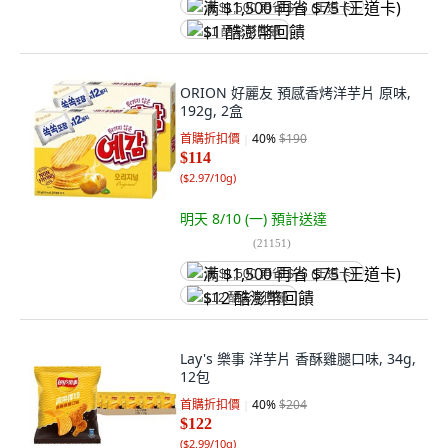
满 $1,500 再省 $75 (王道卡)
$1 酷澎幣回饋
ORION 好麗友 預感香烤洋芋片 原味,
192g, 2盒
首購折扣價
40
%
$190
$114
(
$2.97/10g
)
明天 8/10 (一)
預計送達
(
21151
)
满 $1,500 再省 $75 (王道卡)
$12 酷澎幣回饋
Lay's 樂事 洋芋片 香酥雞腿口味, 34g,
12包
首購折扣價
40
%
$204
$122
(
$2.99/10g
)