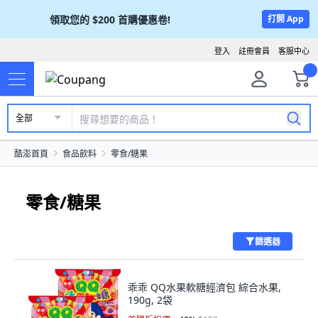
領取您的
$200
首購優惠卷!
打開 App
登入
註冊會員
客服中心
全部
酷澎首頁
食品飲料
零食/糖果
零食/糖果
篩選器
乖乖 QQ水果軟糖經濟包 綜合水果,
190g, 2袋