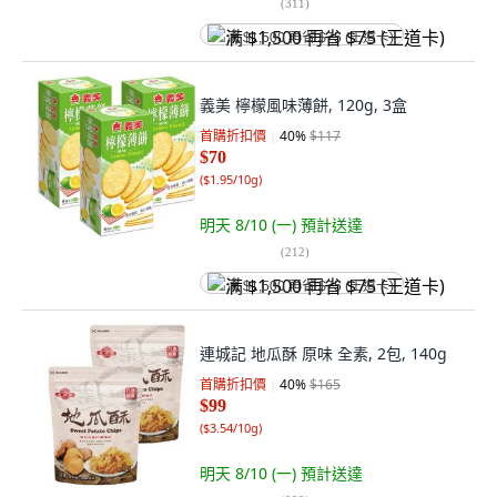
(
311
)
满 $1,500 再省 $75 (王道卡)
義美 檸檬風味薄餅, 120g, 3盒
首購折扣價
40
%
$117
$70
(
$1.95/10g
)
明天 8/10 (一)
預計送達
(
212
)
满 $1,500 再省 $75 (王道卡)
連城記 地瓜酥 原味 全素, 2包, 140g
首購折扣價
40
%
$165
$99
(
$3.54/10g
)
明天 8/10 (一)
預計送達