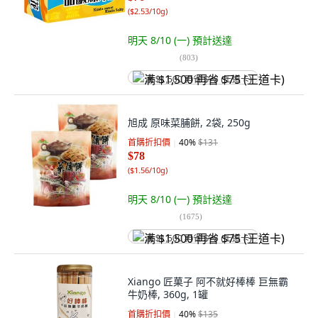
(
$2.53/10g
)
明天 8/10 (一)
預計送達
(
803
)
满 $1,500 再省 $75 (王道卡)
旭成 原味菜脯餅, 2袋, 250g
首購折扣價
40
%
$131
$78
(
$1.56/10g
)
明天 8/10 (一)
預計送達
(
1675
)
满 $1,500 再省 $75 (王道卡)
Xiango 匠菓子 阿不就好棒棒 巨無霸
牛奶棒, 360g, 1罐
首購折扣價
40
%
$135