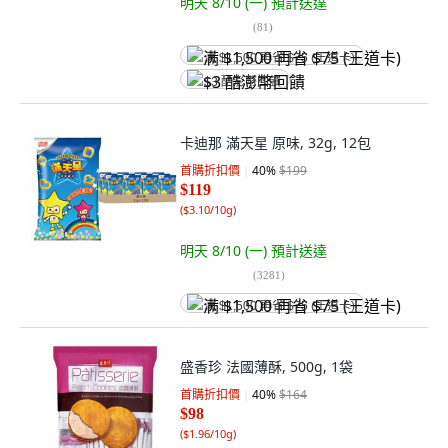
明天 8/10 (一)
預計送達
(
81
)
满 $1,500 再省 $75 (王道卡)
$3 酷澎幣回饋
卡迪那 滿天星 原味, 32g, 12包
首購折扣價
40
%
$199
$119
(
$3.10/10g
)
明天 8/10 (一)
預計送達
(
3281
)
满 $1,500 再省 $75 (王道卡)
盛香珍 法國薄酥, 500g, 1袋
首購折扣價
40
%
$164
$98
(
$1.96/10g
)