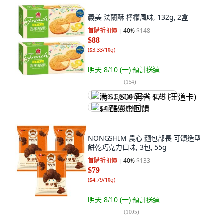
義美 法蘭酥 檸檬風味, 132g, 2盒
首購折扣價
40
%
$148
$88
(
$3.33/10g
)
明天 8/10 (一)
預計送達
(
154
)
满 $1,500 再省 $75 (王道卡)
$4 酷澎幣回饋
NONGSHIM 農心 麵包部長 可頌造型
餅乾巧克力口味, 3包, 55g
首購折扣價
40
%
$133
$79
(
$4.79/10g
)
明天 8/10 (一)
預計送達
(
1005
)