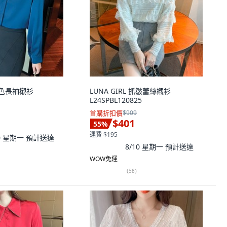
 素色長袖襯衫
LUNA GIRL 抓皺蕾絲襯衫
L24SPBL120825
首購折扣價
$909
$401
55
%
運費 $195
10 星期一
預計送達
8/10 星期一
預計送達
WOW免運
(
58
)