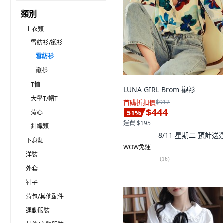
類別
上衣類
雪紡衫/襯衫
雪紡衫
襯衫
T恤
LUNA GIRL Brom 襯衫
大學T/帽T
首購折扣價
$912
$444
背心
51
%
運費 $195
針織類
8/11 星期二
預計送
下身類
WOW免運
洋裝
(
16
)
外套
鞋子
背包/其他配件
運動服裝