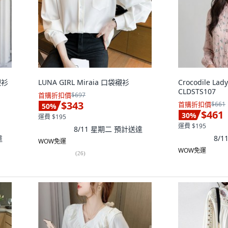
襯衫
LUNA GIRL Miraia 口袋襯衫
Crocodile L
CLDSTS107
首購折扣價
$697
$343
首購折扣價
$661
50
%
$461
30
%
運費 $195
運費 $195
8/11 星期二
預計送達
達
8/
WOW免運
WOW免運
(
26
)