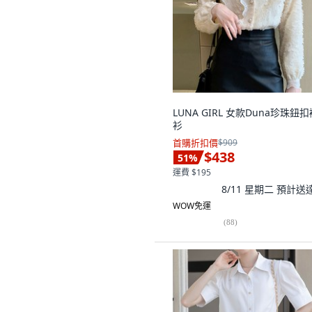
LUNA GIRL 女款Duna珍珠鈕扣
衫
首購折扣價
$909
$438
51
%
運費 $195
8/11 星期二
預計送
WOW免運
(
88
)