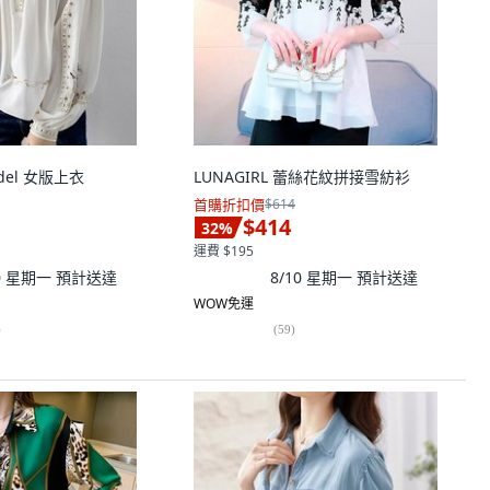
ndel 女版上衣
LUNAGIRL 蕾絲花紋拼接雪紡衫
首購折扣價
$614
$414
32
%
運費 $195
10 星期一
預計送達
8/10 星期一
預計送達
WOW免運
)
(
59
)