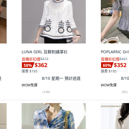
LUNA GIRL 苔蘚刺繡罩衫
POPLARNC Gr
首購折扣價
$873
首購折扣價
$881
$362
$352
58
%
60
%
運費 $195
運費 $195
達
8/10 星期一
預計送達
8/
WOW免運
WOW免運
(
148
)
(
65
)