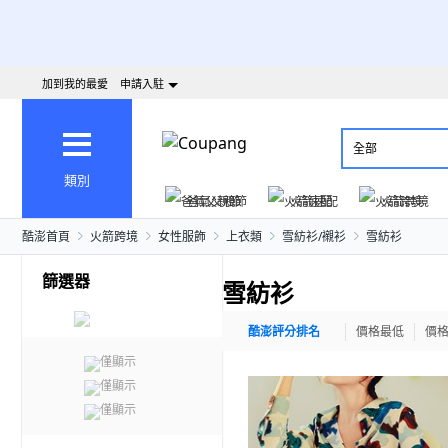
加到我的最愛
申請入駐
全部
類別
爸氣父親節
火箭速配
火箭跨境
酷澎首頁
火箭跨境
女性服飾
上衣類
雪紡衫/襯衫
雪紡衫
篩選器
雪紡衫
酷澎評分排名
價格最低
價
僅顯示
僅顯示
僅顯示