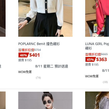
POPLARNC Benit 撞色襯衫
LUNA GIRL Po
襯衫
首購折扣價
$754
$401
首購折扣價
$665
46
%
$363
45
%
運費 $195
運費 $195
達
8/11 星期二
預計送達
8/
WOW免運
WOW免運
(
74
)
(
18
)