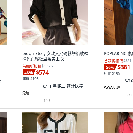
biggirlstory 女款大尺碼鬆餅格紋領
POPLAR NC
撞色寬鬆版型柔美上衣
首購折扣價
$881
$381
首購折扣價
$1,125
56
%
$574
48
%
運費 $195
運費 $195
達
8/
8/11 星期二
預計送達
WOW免運
免運
(
23
)
(
72
)