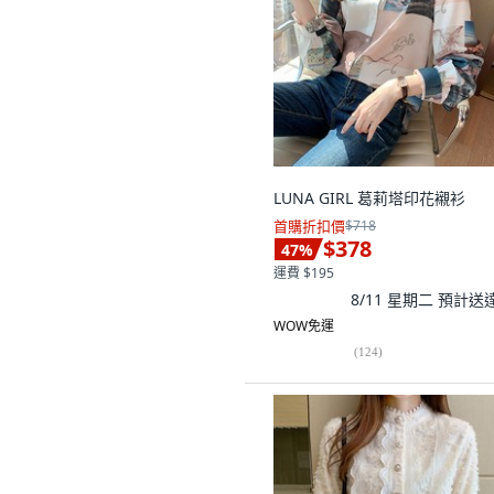
LUNA GIRL 葛莉塔印花襯衫
首購折扣價
$718
$378
47
%
運費 $195
8/11 星期二
預計送
WOW免運
(
124
)