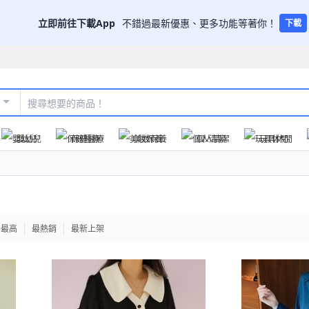
立即前往下載App
不錯過最新優惠、更多功能等著你！
下載
嬰幼兒
保健醫療
美妝保養
個人清潔
玩具休閒
格最高
最熱銷
最新上架