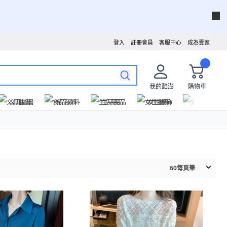
登入
註冊會員
客服中心
成為賣家
我的酷澎
購物車
文具圖書
食品飲料
生活用品
女性服飾
運動戶外
60
每頁筆