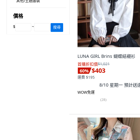
其他/主題服裝
價格
$
~
搜尋
LUNA GIRL Brins 蝴蝶結襯衫
首購折扣價
$1,021
$403
60
%
運費 $195
8/10 星期一
預計送
WOW免運
(
28
)