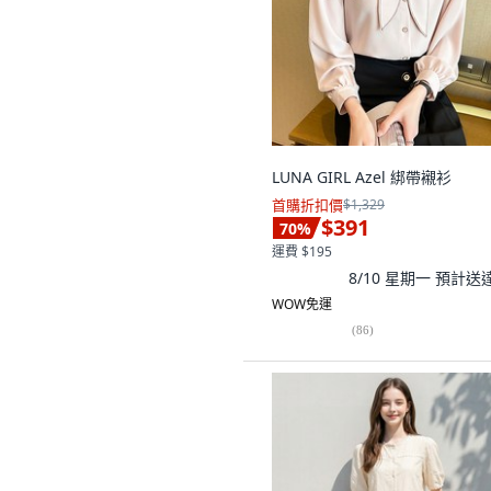
LUNA GIRL Azel 綁帶襯衫
首購折扣價
$1,329
$391
70
%
運費 $195
8/10 星期一
預計送
WOW免運
(
86
)