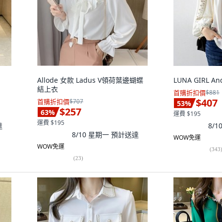
Allode 女款 Ladus V領荷葉邊蝴蝶
LUNA GIRL A
結上衣
首購折扣價
$881
$407
首購折扣價
$707
53
%
$257
63
%
運費 $195
運費 $195
達
8/
8/10 星期一
預計送達
WOW免運
WOW免運
(
343
(
23
)