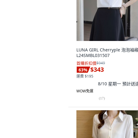
LUNA GIRL Cherryple 泡泡袖
L24SMBL031507
首購折扣價
$949
$343
63
%
運費 $195
8/10 星期一
預計送
WOW免運
(
17
)