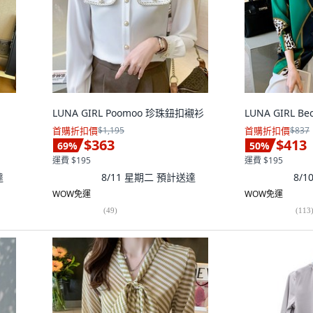
LUNA GIRL Poomoo 珍珠鈕扣襯衫
LUNA GIRL B
首購折扣價
$1,195
首購折扣價
$837
$363
$413
69
%
50
%
運費 $195
運費 $195
達
8/11 星期二
預計送達
8/
WOW免運
WOW免運
(
49
)
(
113