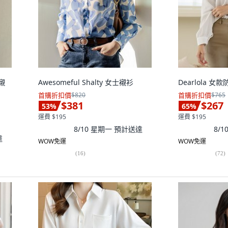
襯
Awesomeful Shalty 女士襯衫
Dearlola 
首購折扣價
$820
首購折扣價
$765
$381
$267
53
%
65
%
運費 $195
運費 $195
8/10 星期一
預計送達
8/
達
WOW免運
WOW免運
(
16
)
(
72
)