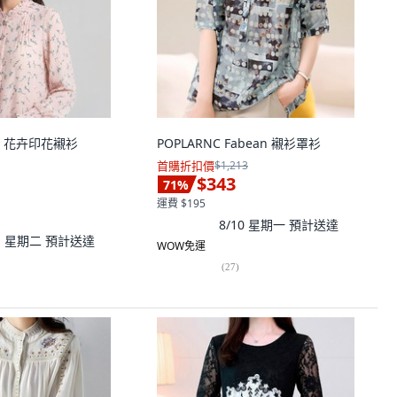
ady 花卉印花襯衫
POPLARNC Fabean 襯衫罩衫
首購折扣價
$1,213
$343
71
%
運費 $195
8/10 星期一
預計送達
11 星期二
預計送達
WOW免運
(
27
)