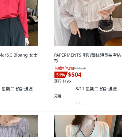
plar&C Bloang 女士
PAPERMENTS 喇叭蕾絲領長袖雪紡
衫
首購折扣價
$1,034
$504
51
%
運費 $195
11 星期二
預計送達
8/11 星期二
預計送達
免運
(
36
)