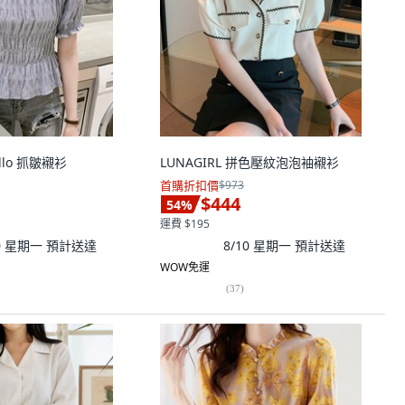
illo 抓皺襯衫
LUNAGIRL 拼色壓紋泡泡袖襯衫
首購折扣價
$973
$444
54
%
運費 $195
10 星期一
預計送達
8/10 星期一
預計送達
WOW免運
(
37
)