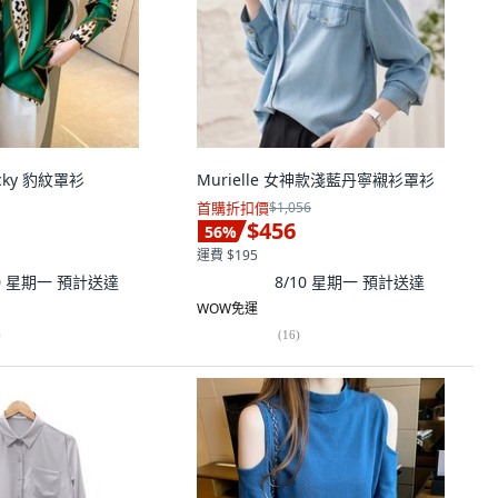
ecky 豹紋罩衫
Murielle 女神款淺藍丹寧襯衫罩衫
首購折扣價
$1,056
$456
56
%
運費 $195
10 星期一
預計送達
8/10 星期一
預計送達
WOW免運
)
(
16
)