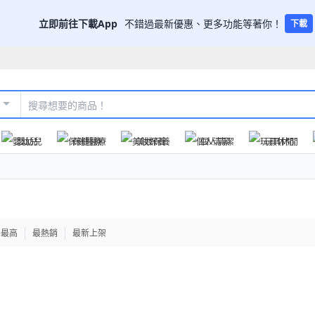
立即前往下載App
不錯過最新優惠、更多功能等著你！
下載
嬰幼兒
保健醫療
美妝保養
個人清潔
玩具休閒
格最高
最熱銷
最新上架