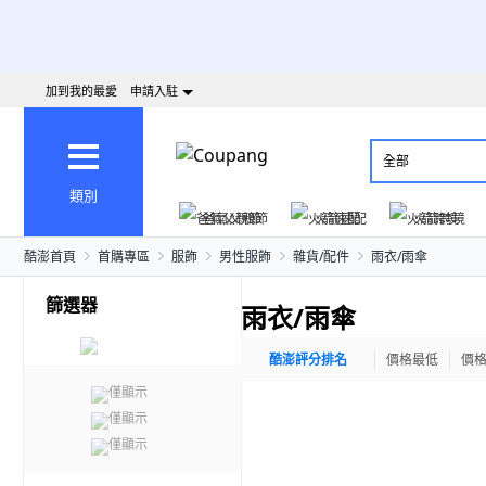
加到我的最愛
申請入駐
全部
類別
爸氣父親節
火箭速配
火箭跨境
酷澎首頁
首購專區
服飾
男性服飾
雜貨/配件
雨衣/雨傘
篩選器
雨衣/雨傘
酷澎評分排名
價格最低
價
僅顯示
僅顯示
僅顯示