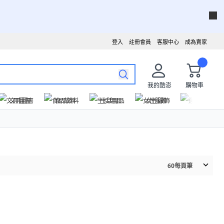
登入
註冊會員
客服中心
成為賣家
我的酷澎
購物車
文具圖書
食品飲料
生活用品
女性服飾
運動戶外
60
每頁筆