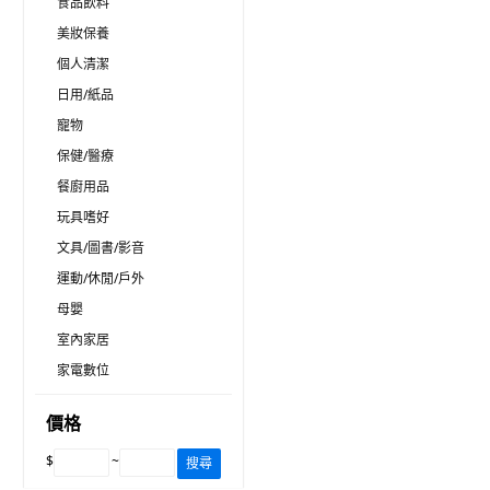
食品飲料
美妝保養
個人清潔
日用/紙品
寵物
保健/醫療
餐廚用品
玩具嗜好
文具/圖書/影音
運動/休閒/戶外
母嬰
室內家居
家電數位
價格
$
~
搜尋