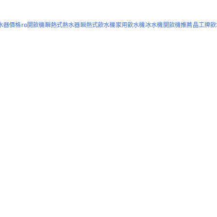
水器價格
ro開飲機
瞬熱式熱水器
瞬熱式飲水機
家用飲水機
冰水機
開飲機推薦
晶工牌飲