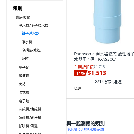
類別
廚房家電
淨水機/冷熱飲水機
離子淨水器
淨水機
冷/熱飲水機
Panasonic 淨水器濾芯 鹼性離
配飾
水器用 1個 TK-AS30C1
首購折扣價
$1,713
電子鍋
$1,513
11
%
微波爐
8/15
預計送達
烤箱
免運
卡式爐
電子爐
洗碗機/烘碗機
調理機/果汁機
與一起瀏覽的類別
咖啡機/周邊
淨水機
冷/熱飲水機
配飾