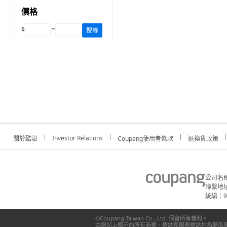
價格
$
~
搜尋
Investor Relations
關於酷澎
Coupang使用者條款
退換貨政策
公司名
聯繫地址
統編：91
©Coupang Taiwan Co., Ltd. 保留所有權利。
本網站上顯示的所有商標、標誌和服務標誌均為酷澎股