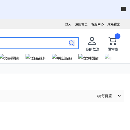
登入
註冊會員
客服中心
成為賣家
我的酷澎
購物車
文具圖書
食品飲料
生活用品
女性服飾
運動戶外
60
每頁筆