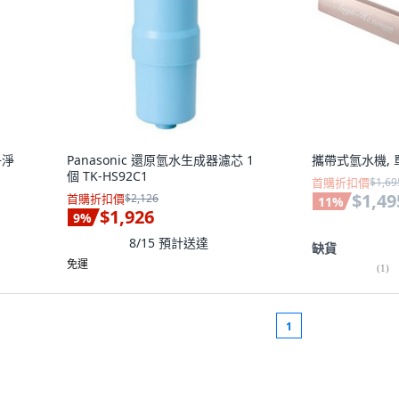
子淨
Panasonic 還原氫水生成器濾芯 1
攜帶式氫水機, 
個 TK-HS92C1
首購折扣價
$1,69
$1,49
首購折扣價
$2,126
11
%
$1,926
9
%
8/15
預計送達
缺貨
免運
(
1
)
1