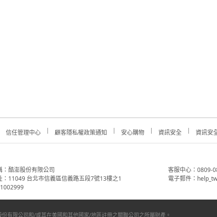
信任管理中心
顧客隱私權政策通知
安心購物
資訊安全
資訊安
稱：酷澎股份有限公司
客服中心：0809-088-
：11049 台北市信義區信義路五段7號13樓之1
電子郵件：help_tw
002999
份有限公司和/或其在美國和其他國家/地區註冊之關聯公司之所屬財產。