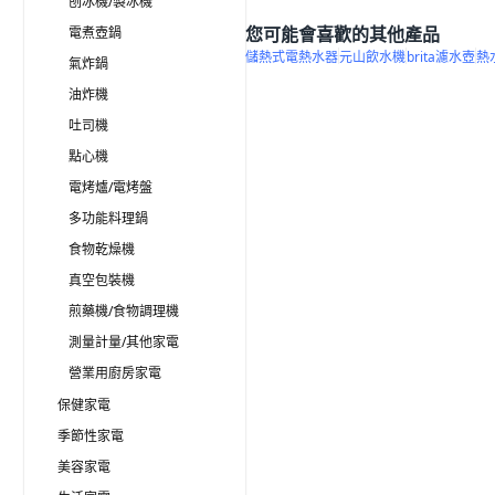
刨冰機/製冰機
您可能會喜歡的其他產品
電煮壺鍋
儲熱式電熱水器
元山飲水機
brita濾水壺
熱
氣炸鍋
油炸機
吐司機
點心機
電烤爐/電烤盤
多功能料理鍋
食物乾燥機
真空包裝機
煎藥機/食物調理機
測量計量/其他家電
營業用廚房家電
保健家電
季節性家電
美容家電