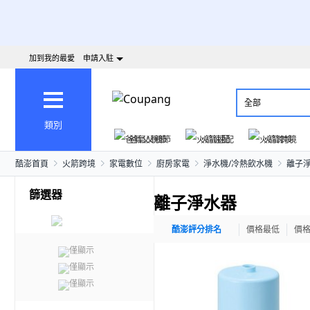
加到我的最愛
申請入駐
全部
類別
爸氣父親節
火箭速配
火箭跨境
酷澎首頁
火箭跨境
家電數位
廚房家電
淨水機/冷熱飲水機
離子
篩選器
離子淨水器
酷澎評分排名
價格最低
價
僅顯示
僅顯示
僅顯示