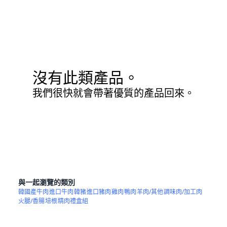
沒有此類產品。
我們很快就會帶著優質的產品回來。
與一起瀏覽的類別
韓國產牛肉
進口牛肉
韓豬
進口豬肉
雞肉
鴨肉
羊肉/其他
調味肉/加工肉
火腿/香腸
培根
精肉禮盒組