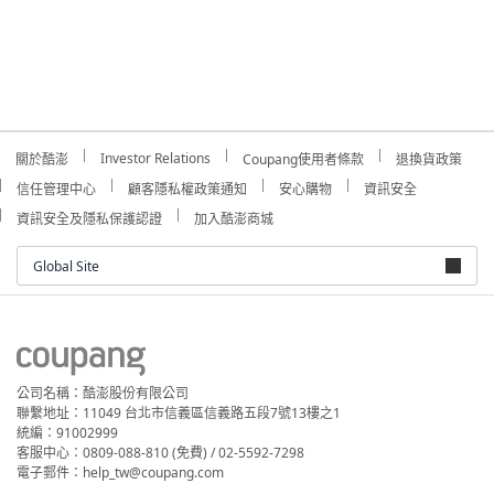
Investor Relations
關於酷澎
Coupang使用者條款
退換貨政策
信任管理中心
顧客隱私權政策通知
安心購物
資訊安全
資訊安全及隱私保護認證
加入酷澎商城
Global Site
公司名稱：酷澎股份有限公司
聯繫地址：11049 台北市信義區信義路五段7號13樓之1
統編：91002999
客服中心：0809-088-810 (免費) / 02-5592-7298
電子郵件：help_tw@coupang.com