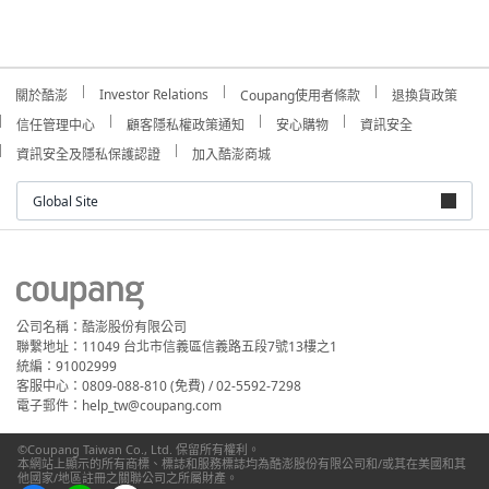
Investor Relations
關於酷澎
Coupang使用者條款
退換貨政策
信任管理中心
顧客隱私權政策通知
安心購物
資訊安全
資訊安全及隱私保護認證
加入酷澎商城
Global Site
公司名稱：酷澎股份有限公司
聯繫地址：11049 台北市信義區信義路五段7號13樓之1
統編：91002999
客服中心：0809-088-810 (免費) / 02-5592-7298
電子郵件：help_tw@coupang.com
©Coupang Taiwan Co., Ltd. 保留所有權利。
本網站上顯示的所有商標、標誌和服務標誌均為酷澎股份有限公司和/或其在美國和其
他國家/地區註冊之關聯公司之所屬財產。