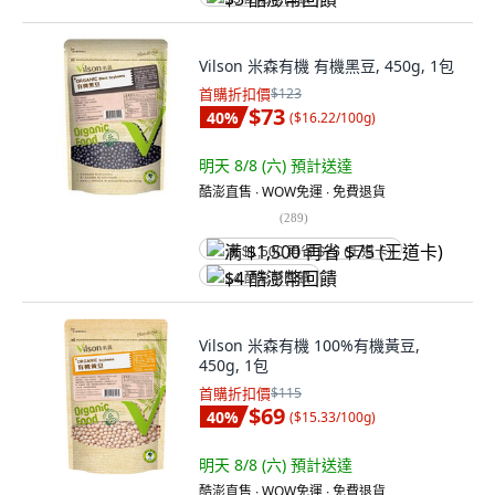
Vilson 米森有機 有機黑豆, 450g, 1包
首購折扣價
$123
$73
40
%
(
$16.22/100g
)
明天 8/8 (六)
預計送達
酷澎直售 ∙ WOW免運 ∙ 免費退貨
(
289
)
满 $1,500 再省 $75 (王道卡)
$4 酷澎幣回饋
Vilson 米森有機 100%有機黃豆,
450g, 1包
首購折扣價
$115
$69
40
%
(
$15.33/100g
)
明天 8/8 (六)
預計送達
酷澎直售 ∙ WOW免運 ∙ 免費退貨