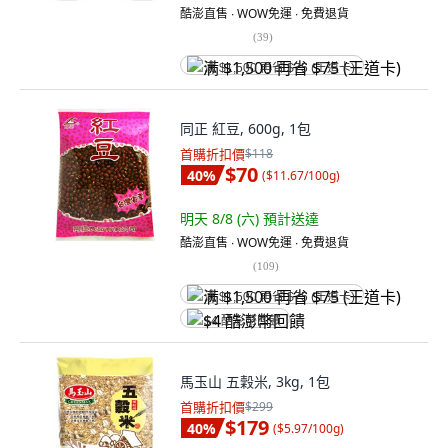
酷澎直售 ∙ WOW免運 ∙ 免費退貨
(
39
)
满 $1,500 再省 $75 (王道卡)
同正 紅豆, 600g, 1包
首購折扣價
$118
$70
40
%
(
$11.67/100g
)
明天 8/8 (六)
預計送達
酷澎直售 ∙ WOW免運 ∙ 免費退貨
(
109
)
满 $1,500 再省 $75 (王道卡)
$4 酷澎幣回饋
馬玉山 五穀米, 3kg, 1包
首購折扣價
$299
$179
40
%
(
$5.97/100g
)