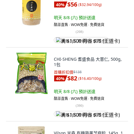
$56
40
%
(
$32.94/100g
)
明天 8/8 (六)
預計送達
酷澎直售 ∙ WOW免運 ∙ 免費退貨
(
208
)
满 $1,500 再省 $75 (王道卡)
CHI-SHENG 耆盛食品 大薏仁, 500g,
1包
首購折扣價
$138
$82
40
%
(
$16.40/100g
)
明天 8/8 (六)
預計送達
酷澎直售 ∙ WOW免運 ∙ 免費退貨
(
390
)
满 $1,500 再省 $75 (王道卡)
Vilson 米森 有機熟黑芝麻粒, 145g, 1