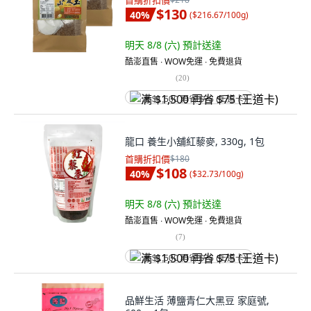
首購折扣價
$130
40
%
(
$216.67/100g
)
明天 8/8 (六)
預計送達
酷澎直售 ∙ WOW免運 ∙ 免費退貨
(
20
)
满 $1,500 再省 $75 (王道卡)
龍口 養生小舖紅藜麥, 330g, 1包
首購折扣價
$180
$108
40
%
(
$32.73/100g
)
明天 8/8 (六)
預計送達
酷澎直售 ∙ WOW免運 ∙ 免費退貨
(
7
)
满 $1,500 再省 $75 (王道卡)
品鮮生活 薄鹽青仁大黑豆 家庭號,