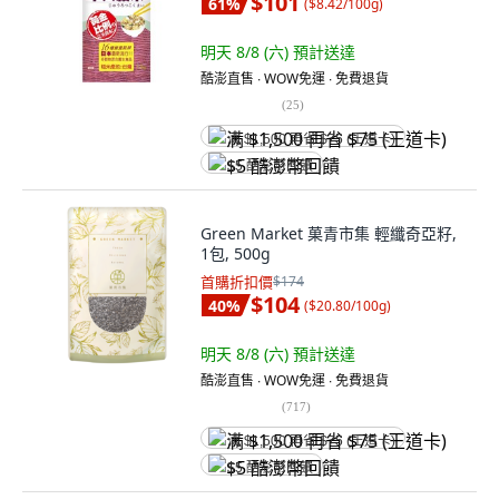
$101
61
%
(
$8.42/100g
)
明天 8/8 (六)
預計送達
酷澎直售 ∙ WOW免運 ∙ 免費退貨
(
25
)
满 $1,500 再省 $75 (王道卡)
$5 酷澎幣回饋
Green Market 菓青市集 輕纖奇亞籽,
1包, 500g
首購折扣價
$174
$104
40
%
(
$20.80/100g
)
明天 8/8 (六)
預計送達
酷澎直售 ∙ WOW免運 ∙ 免費退貨
(
717
)
满 $1,500 再省 $75 (王道卡)
$5 酷澎幣回饋