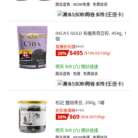
酷澎直售 ∙ WOW免運 ∙ 免費退貨
满 $1,500 再省 $75 (王道卡)
INCA'S GOLD 有機黑奇亞籽, 454g, 1
個
首購折扣價
$695
$495
28
%
(
$109.03/100g
)
明天 8/8 (六)
預計送達
酷澎直售 ∙ 免運 ∙ 免費退貨
满 $1,500 再省 $75 (王道卡)
松記 鹽焙黑豆, 200g, 1罐
折扣後價格
$165
$69
58
%
(
$34.50/100g
)
明天 8/8 (六)
預計送達
酷澎直售 ∙ WOW免運 ∙ 免費退貨