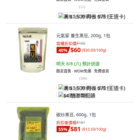
(
11
)
满 $1,500 再省 $75 (王道卡)
元氣家 養生黑豆, 200g, 1包
首購折扣價
$100
$60
40
%
(
$30.00/100g
)
明天 8/8 (六)
預計送達
酷澎直售 ∙ WOW免運 ∙ 免費退貨
(
306
)
满 $1,500 再省 $75 (王道卡)
$4 酷澎幣回饋
碳炒黑豆, 600g, 1包
折扣後價格
$181
$81
55
%
(
$13.50/100g
)