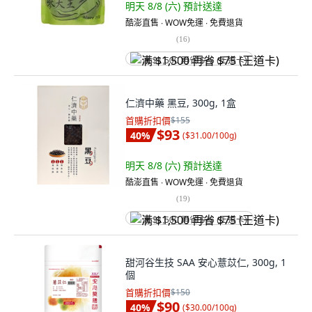
明天 8/8 (六)
預計送達
酷澎直售 ∙ WOW免運 ∙ 免費退貨
(
16
)
满 $1,500 再省 $75 (王道卡)
仁濟中藥 黑豆, 300g, 1盒
首購折扣價
$155
$93
40
%
(
$31.00/100g
)
明天 8/8 (六)
預計送達
酷澎直售 ∙ WOW免運 ∙ 免費退貨
(
19
)
满 $1,500 再省 $75 (王道卡)
甜河谷生技 SAA 安心薏苡仁, 300g, 1
個
首購折扣價
$150
$90
40
%
(
$30.00/100g
)