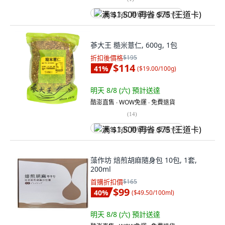
满 $1,500 再省 $75 (王道卡)
蔘大王 糙米薏仁, 600g, 1包
折扣後價格
$195
$114
41
%
(
$19.00/100g
)
明天 8/8 (六)
預計送達
酷澎直售 ∙ WOW免運 ∙ 免費退貨
(
14
)
满 $1,500 再省 $75 (王道卡)
藻作坊 焙煎胡麻隨身包 10包, 1套,
200ml
首購折扣價
$165
$99
40
%
(
$49.50/100ml
)
明天 8/8 (六)
預計送達