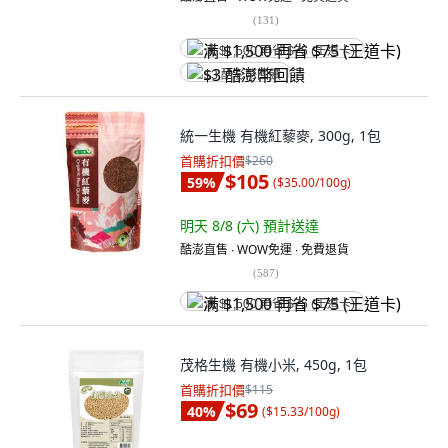
(
131
)
满 $1,500 再省 $75 (王道卡)
$3 酷澎幣回饋
統一生機 有機紅藜麥, 300g, 1包
首購折扣價
$260
$105
59
%
(
$35.00/100g
)
明天 8/8 (六)
預計送達
酷澎直售 ∙ WOW免運 ∙ 免費退貨
(
587
)
满 $1,500 再省 $75 (王道卡)
茂格生機 有機小米, 450g, 1包
首購折扣價
$115
$69
40
%
(
$15.33/100g
)