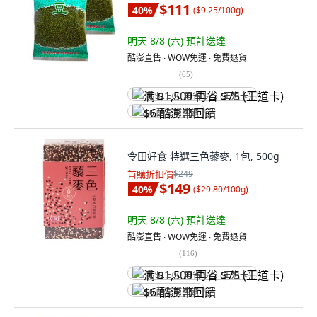
$111
40
%
(
$9.25/100g
)
明天 8/8 (六)
預計送達
酷澎直售 ∙ WOW免運 ∙ 免費退貨
(
65
)
满 $1,500 再省 $75 (王道卡)
$6 酷澎幣回饋
令田好食 特選三色藜麥, 1包, 500g
首購折扣價
$249
$149
40
%
(
$29.80/100g
)
明天 8/8 (六)
預計送達
酷澎直售 ∙ WOW免運 ∙ 免費退貨
(
116
)
满 $1,500 再省 $75 (王道卡)
$6 酷澎幣回饋