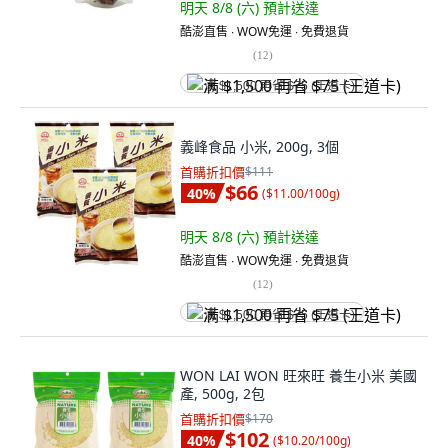
明天 8/8 (六)
預計送達
酷澎直售 ∙ WOW免運 ∙ 免費退貨
(
12
)
满 $1,500 再省 $75 (王道卡)
義峰食品 小米, 200g, 3個
首購折扣價
$111
$66
40
%
(
$11.00/100g
)
明天 8/8 (六)
預計送達
酷澎直售 ∙ WOW免運 ∙ 免費退貨
(
12
)
满 $1,500 再省 $75 (王道卡)
WON LAI WON 旺來旺 養生小米 美國
產, 500g, 2包
首購折扣價
$170
$102
40
%
(
$10.20/100g
)