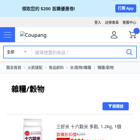
領取您的
$200
首購優惠卷!
打開 App
登入
註冊會員
客服中心
全部
酷澎首頁
火箭速配
食品飲料
米/穀物/雜糧
雜糧/穀物
雜糧/穀物
篩選器
三好米 十六穀米 多穀, 1.2kg, 1個
首購折扣價
$259