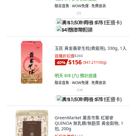
酷澎直售 ∙ WOW免運 ∙ 免費退貨
(
5
)
满 $1,500 再省 $75 (王道卡)
$4 酷澎幣回饋
玉民 黃金蕎麥生粒(煮飯用), 330g, 1入
首購折扣價
$260
$156
40
%
(
$47.27/100g
)
明天 8/8 (六)
預計送達
酷澎直售 ∙ WOW免運 ∙ 免費退貨
(
14
)
满 $1,500 再省 $75 (王道卡)
GreenMarket 菓青市集 紅藜麥
QUINOA 無乳糖/無麩質 黃金穀物, 1
包, 200g