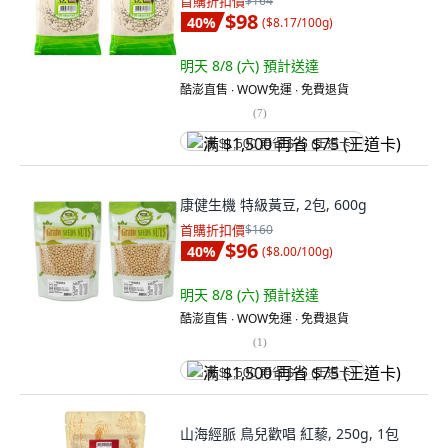
首購折扣價
$164
$98
40
%
(
$8.17/100g
)
明天 8/8 (六)
預計送達
酷澎直售 ∙ WOW免運 ∙ 免費退貨
(
7
)
满 $1,500 再省 $75 (王道卡)
康健生機 特級黃豆, 2包, 600g
首購折扣價
$160
$96
40
%
(
$8.00/100g
)
明天 8/8 (六)
預計送達
酷澎直售 ∙ WOW免運 ∙ 免費退貨
(
1
)
满 $1,500 再省 $75 (王道卡)
山海經脈 鳥兒歡唱 紅藜, 250g, 1包