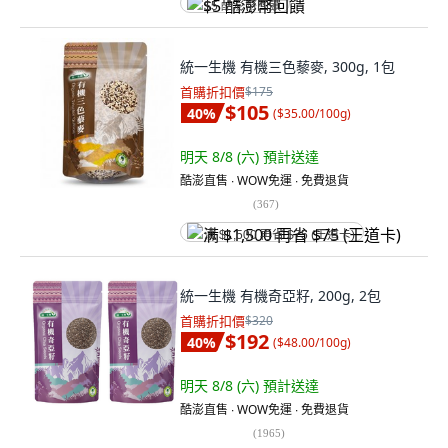
$5 酷澎幣回饋
統一生機 有機三色藜麥, 300g, 1包
首購折扣價
$175
$105
40
%
(
$35.00/100g
)
明天 8/8 (六)
預計送達
酷澎直售 ∙ WOW免運 ∙ 免費退貨
(
367
)
满 $1,500 再省 $75 (王道卡)
統一生機 有機奇亞籽, 200g, 2包
首購折扣價
$320
$192
40
%
(
$48.00/100g
)
明天 8/8 (六)
預計送達
酷澎直售 ∙ WOW免運 ∙ 免費退貨
(
1965
)