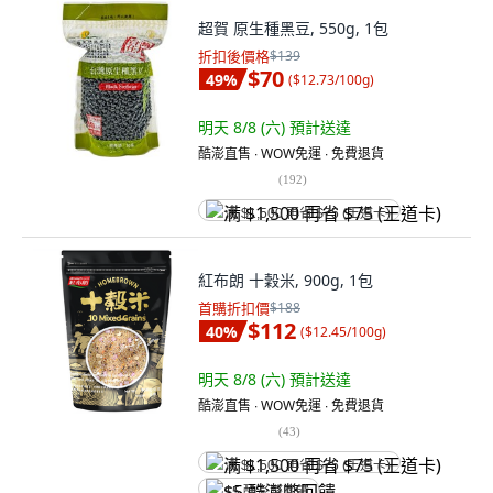
超賀 原生種黑豆, 550g, 1包
折扣後價格
$139
$70
49
%
(
$12.73/100g
)
明天 8/8 (六)
預計送達
酷澎直售 ∙ WOW免運 ∙ 免費退貨
(
192
)
满 $1,500 再省 $75 (王道卡)
紅布朗 十穀米, 900g, 1包
首購折扣價
$188
$112
40
%
(
$12.45/100g
)
明天 8/8 (六)
預計送達
酷澎直售 ∙ WOW免運 ∙ 免費退貨
(
43
)
满 $1,500 再省 $75 (王道卡)
$5 酷澎幣回饋