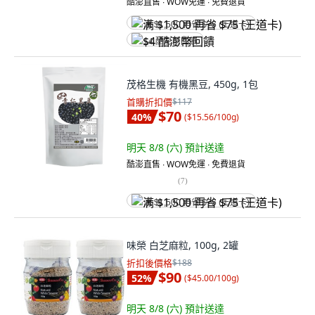
酷澎直售 ∙ WOW免運 ∙ 免費退貨
满 $1,500 再省 $75 (王道卡)
$4 酷澎幣回饋
茂格生機 有機黑豆, 450g, 1包
首購折扣價
$117
$70
40
%
(
$15.56/100g
)
明天 8/8 (六)
預計送達
酷澎直售 ∙ WOW免運 ∙ 免費退貨
(
7
)
满 $1,500 再省 $75 (王道卡)
味榮 白芝麻粒, 100g, 2罐
折扣後價格
$188
$90
52
%
(
$45.00/100g
)
明天 8/8 (六)
預計送達