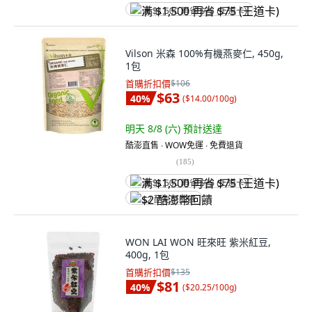
满 $1,500 再省 $75 (王道卡)
Vilson 米森 100%有機燕麥仁, 450g,
1包
首購折扣價
$106
$63
40
%
(
$14.00/100g
)
明天 8/8 (六)
預計送達
酷澎直售 ∙ WOW免運 ∙ 免費退貨
(
185
)
满 $1,500 再省 $75 (王道卡)
$2 酷澎幣回饋
WON LAI WON 旺來旺 紫米紅豆,
400g, 1包
首購折扣價
$135
$81
40
%
(
$20.25/100g
)