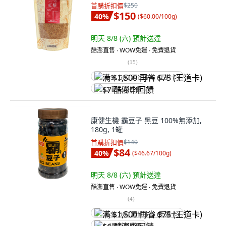
首購折扣價
$250
$150
40
%
(
$60.00/100g
)
明天 8/8 (六)
預計送達
酷澎直售 ∙ WOW免運 ∙ 免費退貨
(
15
)
满 $1,500 再省 $75 (王道卡)
$7 酷澎幣回饋
康健生機 霸豆子 黑豆 100%無添加,
180g, 1罐
首購折扣價
$140
$84
40
%
(
$46.67/100g
)
明天 8/8 (六)
預計送達
酷澎直售 ∙ WOW免運 ∙ 免費退貨
(
4
)
满 $1,500 再省 $75 (王道卡)