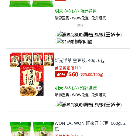
明天 8/8 (六)
預計送達
酷澎直售 ∙ WOW免運 ∙ 免費退貨
(
86
)
满 $1,500 再省 $75 (王道卡)
$1 酷澎幣回饋
新光洋菜 黑豆䜴, 40g, 6包
首購折扣價
$101
$60
40
%
(
$25.00/100g
)
明天 8/8 (六)
預計送達
酷澎直售 ∙ WOW免運 ∙ 免費退貨
满 $1,500 再省 $75 (王道卡)
WON LAI WON 旺來旺 米豆, 600g, 2
包