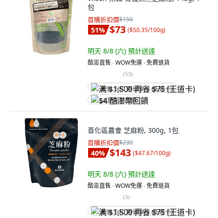
包
首購折扣價
$150
$73
51
%
(
$50.35/100g
)
明天 8/8 (六)
預計送達
酷澎直售 ∙ WOW免運 ∙ 免費退貨
(
53
)
满 $1,500 再省 $75 (王道卡)
$4 酷澎幣回饋
善化區農會 芝麻粉, 300g, 1包
首購折扣價
$239
$143
40
%
(
$47.67/100g
)
明天 8/8 (六)
預計送達
酷澎直售 ∙ WOW免運 ∙ 免費退貨
(
3
)
满 $1,500 再省 $75 (王道卡)