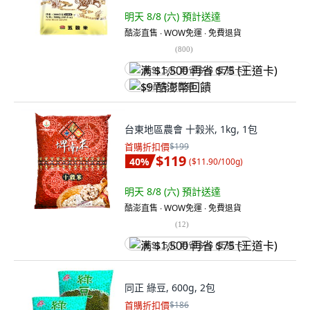
明天 8/8 (六)
預計送達
酷澎直售 ∙ WOW免運 ∙ 免費退貨
(
800
)
满 $1,500 再省 $75 (王道卡)
$9 酷澎幣回饋
台東地區農會 十穀米, 1kg, 1包
首購折扣價
$199
$119
40
%
(
$11.90/100g
)
明天 8/8 (六)
預計送達
酷澎直售 ∙ WOW免運 ∙ 免費退貨
(
12
)
满 $1,500 再省 $75 (王道卡)
同正 綠豆, 600g, 2包
首購折扣價
$186