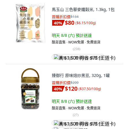
馬玉山 三色藜麥纖榖米, 1.3kg, 1包
首購折扣價
$134
$80
40
%
(
$6.15/100g
)
明天 8/8 (六)
預計送達
酷澎直售 ∙ WOW免運 ∙ 免費退貨
(
259
)
满 $1,500 再省 $75 (王道卡)
臻御行 原味焙炒黑豆, 320g, 1罐
首購折扣價
$200
$120
40
%
(
$37.50/100g
)
明天 8/8 (六)
預計送達
酷澎直售 ∙ WOW免運 ∙ 免費退貨
(
27
)
满 $1,500 再省 $75 (王道卡)