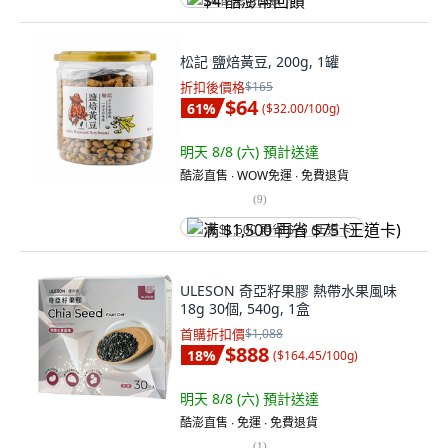
$4 酷澎幣回饋
松記 鹽焙黃豆, 200g, 1罐
折扣後價格
$165
$64
61
%
(
$32.00/100g
)
明天 8/8 (六)
預計送達
酷澎直售 ∙ WOW免運 ∙ 免費退貨
(
9
)
满 $1,500 再省 $75 (王道卡)
ULESON 奇亞籽果膠 熱帶水果風味
18g 30個, 540g, 1盒
首購折扣價
$1,088
$888
18
%
(
$164.45/100g
)
明天 8/8 (六)
預計送達
酷澎直售 ∙ 免運 ∙ 免費退貨
(
1
)