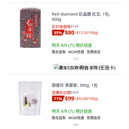
Red diamond 紅晶鑽 紅豆, 1包,
600g
折扣後價格
$179
$80
55
%
(
$13.33/100g
)
明天 8/8 (六)
預計送達
酷澎直售 ∙ WOW免運 ∙ 免費退貨
(
12
)
满 $1,500 再省 $75 (王道卡)
御復珍 黑藜麥, 300g, 1包
首購折扣價
$350
$99
71
%
(
$33.00/100g
)
明天 8/8 (六)
預計送達
酷澎直售 ∙ WOW免運 ∙ 免費退貨
(
40
)