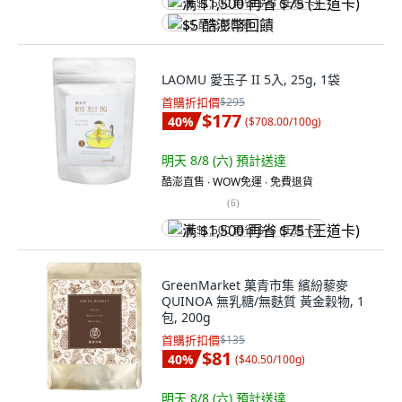
满 $1,500 再省 $75 (王道卡)
$5 酷澎幣回饋
LAOMU 愛玉子 II 5入, 25g, 1袋
首購折扣價
$295
$177
40
%
(
$708.00/100g
)
明天 8/8 (六)
預計送達
酷澎直售 ∙ WOW免運 ∙ 免費退貨
(
6
)
满 $1,500 再省 $75 (王道卡)
GreenMarket 菓青市集 繽紛藜麥
QUINOA 無乳糖/無麩質 黃金穀物, 1
包, 200g
首購折扣價
$135
$81
40
%
(
$40.50/100g
)
明天 8/8 (六)
預計送達