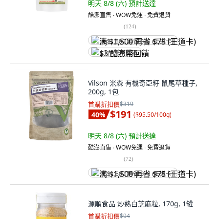
明天 8/8 (六)
預計送達
酷澎直售 ∙ WOW免運 ∙ 免費退貨
(
124
)
满 $1,500 再省 $75 (王道卡)
$3 酷澎幣回饋
Vilson 米森 有機奇亞籽 鼠尾草種子,
200g, 1包
首購折扣價
$319
$191
40
%
(
$95.50/100g
)
明天 8/8 (六)
預計送達
酷澎直售 ∙ WOW免運 ∙ 免費退貨
(
72
)
满 $1,500 再省 $75 (王道卡)
源順食品 炒熟白芝麻粒, 170g, 1罐
首購折扣價
$94