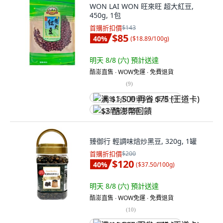
WON LAI WON 旺來旺 超大紅豆,
450g, 1包
首購折扣價
$143
$85
40
%
(
$18.89/100g
)
明天 8/8 (六)
預計送達
酷澎直售 ∙ WOW免運 ∙ 免費退貨
(
9
)
满 $1,500 再省 $75 (王道卡)
$3 酷澎幣回饋
臻御行 輕調味焙炒黑豆, 320g, 1罐
首購折扣價
$200
$120
40
%
(
$37.50/100g
)
明天 8/8 (六)
預計送達
酷澎直售 ∙ WOW免運 ∙ 免費退貨
(
10
)