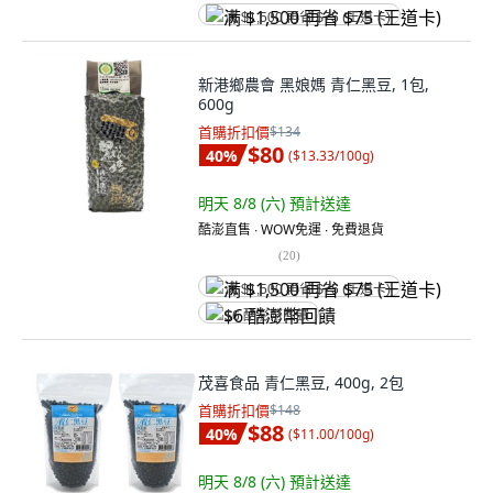
满 $1,500 再省 $75 (王道卡)
新港鄉農會 黑娘媽 青仁黑豆, 1包,
600g
首購折扣價
$134
$80
40
%
(
$13.33/100g
)
明天 8/8 (六)
預計送達
酷澎直售 ∙ WOW免運 ∙ 免費退貨
(
20
)
满 $1,500 再省 $75 (王道卡)
$6 酷澎幣回饋
茂喜食品 青仁黑豆, 400g, 2包
首購折扣價
$148
$88
40
%
(
$11.00/100g
)
明天 8/8 (六)
預計送達