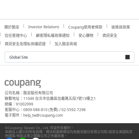
Investor Relations
關於酷澎
Coupang使用者條款
退換貨政策
信任管理中心
顧客隱私權政策通知
安心購物
資訊安全
資訊安全及隱私保護認證
加入酷澎商城
Global Site
公司名稱：酷澎股份有限公司
聯繫地址：11049 台北市信義區信義路五段7號13樓之1
統編：91002999
客服中心：0809-088-810 (免費) / 02-5592-7298
電子郵件：help_tw@coupang.com
©Coupang Taiwan Co., Ltd. 保留所有權利。
本網站上顯示的所有商標、標誌和服務標誌均為酷澎股份有限公司和/或其在美國和其
他國家/地區註冊之關聯公司之所屬財產。