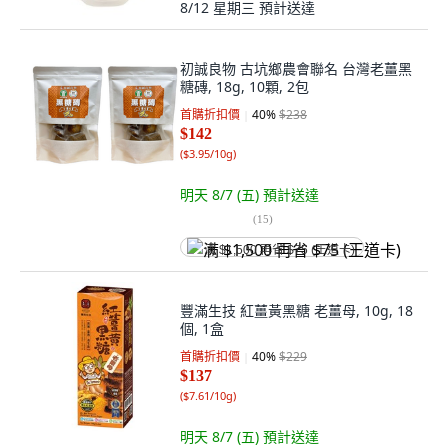
8/12 星期三
預計送達
初誠良物 古坑鄉農會聯名 台灣老薑黑
糖磚, 18g, 10顆, 2包
首購折扣價
40
%
$238
$142
(
$3.95/10g
)
明天 8/7 (五)
預計送達
(
15
)
满 $1,500 再省 $75 (王道卡)
豐滿生技 紅薑黃黑糖 老薑母, 10g, 18
個, 1盒
首購折扣價
40
%
$229
$137
(
$7.61/10g
)
明天 8/7 (五)
預計送達