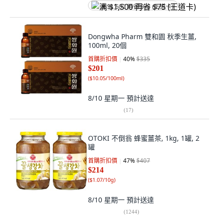
满 $1,500 再省 $75 (王道卡)
Dongwha Pharm 雙和園 秋季生薑,
100ml, 20個
首購折扣價
40
%
$335
$201
(
$10.05/100ml
)
8/10 星期一
預計送達
(
17
)
OTOKI 不倒翁 蜂蜜薑茶, 1kg, 1罐, 2
罐
首購折扣價
47
%
$407
$214
(
$1.07/10g
)
8/10 星期一
預計送達
(
1244
)