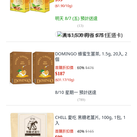
(
$1.90/10g
)
明天 8/7 (五)
預計送達
(
13
)
满 $1,500 再省 $75 (王道卡)
DOMINGO 蜂蜜生薑茶, 1.5g, 20入, 2
個
首購折扣價
60
%
$476
$187
(
$31.17/10g
)
8/10 星期一
預計送達
(
789
)
CHILL 愛吃 黑糖老薑片, 100g, 1包, 1
入
首購折扣價
40
%
$165