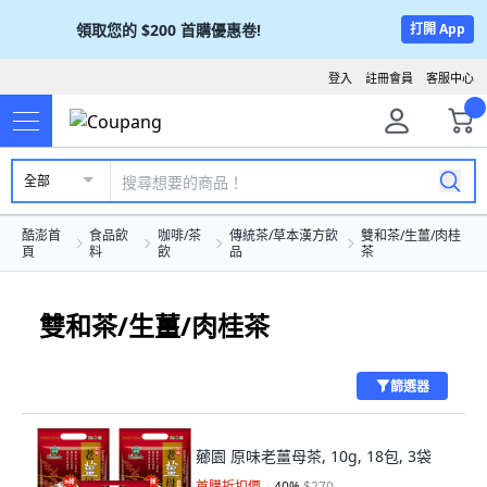
領取您的
$200
首購優惠卷!
打開 App
登入
註冊會員
客服中心
全部
酷澎首
食品飲
咖啡/茶
傳統茶/草本漢方飲
雙和茶/生薑/肉桂
頁
料
飲
品
茶
雙和茶/生薑/肉桂茶
篩選器
薌園 原味老薑母茶, 10g, 18包, 3袋
首購折扣價
40
%
$270