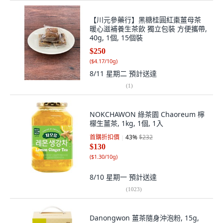
【川元參藥行】黑糖桂圓紅棗薑母茶
暖心滋補養生茶飲 獨立包裝 方便攜帶,
40g, 1個, 15個裝
$250
(
$4.17/10g
)
8/11 星期二
預計送達
(
1
)
NOKCHAWON 綠茶園 Chaoreum 檸
檬生薑茶, 1kg, 1個, 1入
首購折扣價
43
%
$232
$130
(
$1.30/10g
)
8/10 星期一
預計送達
(
1023
)
Danongwon 薑茶隨身沖泡粉, 15g,