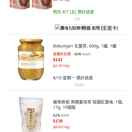
明天 8/7 (五)
預計送達
(
24
)
满 $1,500 再省 $75 (王道卡)
Bokumjari 生薑茶, 600g, 1罐, 1罐
首購折扣價
40
%
$235
$141
(
$2.35/10g
)
8/10 星期一
預計送達
(
3546
)
展榮商號 黑糖薑母茶 桂圓紅棗味, 1個,
17g, 10個裝
62
%
$399
$150
(
$8.82/10g
)