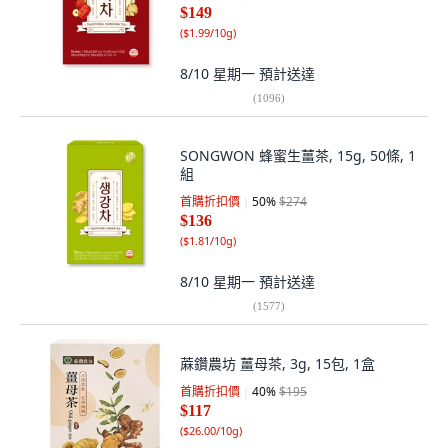
$149
(
$1.99/10g
)
8/10 星期一
預計送達
(
1096
)
SONGWON 蜂蜜生薑茶, 15g, 50條, 1
組
首購折扣價
50
%
$274
$136
(
$1.81/10g
)
8/10 星期一
預計送達
(
1577
)
蔴鑽農坊 薑母茶, 3g, 15包, 1盒
首購折扣價
40
%
$195
$117
(
$26.00/10g
)