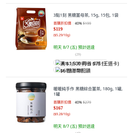
3點1刻 黑糖薑母茶, 15g, 15包, 1袋
首購折扣價
40
%
$199
$119
(
$5.29/10g
)
明天 8/7 (五)
預計送達
(
29
)
满 $1,500 再省 $75 (王道卡)
$6 酷澎幣回饋
暖暖純手作 黑糖綜合薑茶, 180g, 1罐,
1罐
首購折扣價
40
%
$279
$167
(
$9.28/10g
)
明天 8/7 (五)
預計送達