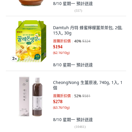
8/10 星期一
預計送達
(
557
)
Damtuh 丹特 蜂蜜檸檬薑茶茶包, 2個,
15入, 30g
首購折扣價
40
%
$324
$194
(
$2.16/10g
)
8/10 星期一
預計送達
CheongNong 生薑原液, 740g, 1入, 1
個
首購折扣價
52
%
$581
$278
(
$3.76/10g
)
8/10 星期一
預計送達
(
10461
)