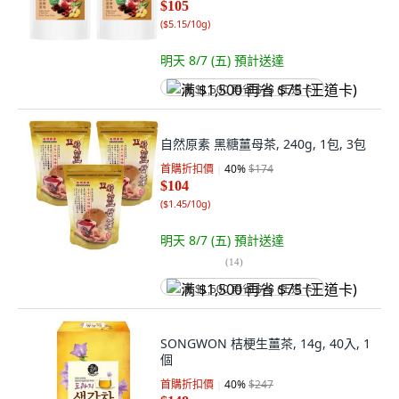
$105
(
$5.15/10g
)
明天 8/7 (五)
預計送達
满 $1,500 再省 $75 (王道卡)
自然原素 黑糖薑母茶, 240g, 1包, 3包
首購折扣價
40
%
$174
$104
(
$1.45/10g
)
明天 8/7 (五)
預計送達
(
14
)
满 $1,500 再省 $75 (王道卡)
SONGWON 桔梗生薑茶, 14g, 40入, 1
個
首購折扣價
40
%
$247