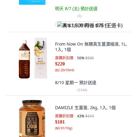
明天 8/7 (五)
預計送達
(
5
)
满 $1,500 再省 $75 (王道卡)
From Now On 無糖真生薑濃縮液, 1L,
1入, 1個
首購折扣價
56
%
$505
$220
(
$2.20/10ml
)
8/10 星期一
預計送達
(
5144
)
DAMIZLE 生薑膏, 2kg, 1入, 1個
首購折扣價
43
%
$319
$181
(
$0.91/10g
)