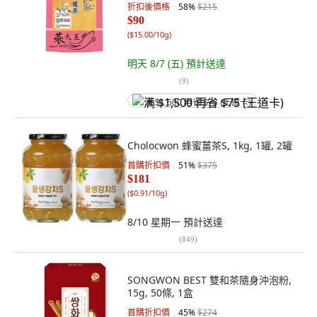
折扣後價格
58
%
$215
$90
(
$15.00/10g
)
明天 8/7 (五)
預計送達
(
9
)
满 $1,500 再省 $75 (王道卡)
Cholocwon 蜂蜜薑茶S, 1kg, 1罐, 2罐
首購折扣價
51
%
$375
$181
(
$0.91/10g
)
8/10 星期一
預計送達
(
849
)
SONGWON BEST 雙和茶隨身沖泡粉,
15g, 50條, 1盒
首購折扣價
45
%
$274