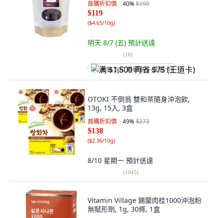
首購折扣價
40
%
$199
$119
(
$4.65/10g
)
明天 8/7 (五)
預計送達
(
16
)
满 $1,500 再省 $75 (王道卡)
OTOKI 不倒翁 雙和茶隨身沖泡飲,
13g, 15入, 3盒
首購折扣價
49
%
$273
$138
(
$2.36/10g
)
8/10 星期一
預計送達
(
1045
)
Vitamin Village 錫蘭肉桂1000沖泡粉
無賦形劑, 1g, 30條, 1盒