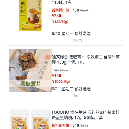
110條, 1盒
首購折扣價
40
%
$384
$230
(
$1.39/10g
)
8/10 星期一
預計送達
(
3907
)
陳家糧舍 黑糖薑片 辛辣順口 台灣竹薑
製 150g, 1個, 1包
16
%
$180
$150
(
$10.00/10g
)
8/11 星期二
預計送達
(
9
)
FOODHO 食在美好 我的飲Bar 蘋果紅
棗薑黑糖塊, 17g, 6個裝, 2套
折扣後價格
64
%
$298