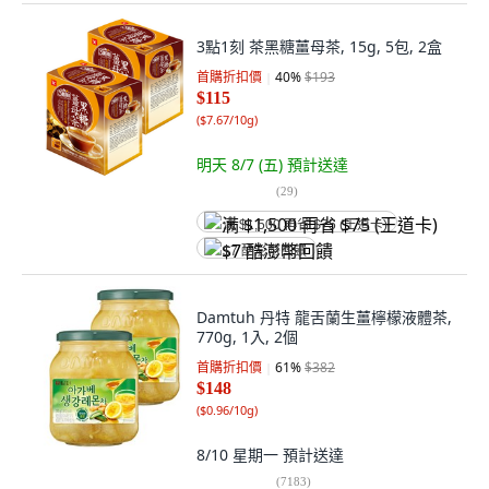
3點1刻 茶黑糖薑母茶, 15g, 5包, 2盒
首購折扣價
40
%
$193
$115
(
$7.67/10g
)
明天 8/7 (五)
預計送達
(
29
)
满 $1,500 再省 $75 (王道卡)
$7 酷澎幣回饋
Damtuh 丹特 龍舌蘭生薑檸檬液體茶,
770g, 1入, 2個
首購折扣價
61
%
$382
$148
(
$0.96/10g
)
8/10 星期一
預計送達
(
7183
)