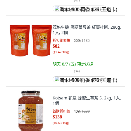
(
47
)
满 $1,500 再省 $75 (王道卡)
茂格生機 黑糖薑母茶 紅棗桂圓, 280g,
1入, 2個
折扣後價格
55
%
$185
$82
(
$1.47/10g
)
明天 8/7 (五)
預計送達
(
34
)
满 $1,500 再省 $75 (王道卡)
Kotsam 花泉 蜂蜜生薑茶 S, 2kg, 1入,
1個
首購折扣價
40
%
$230
$138
(
$0.69/10g
)