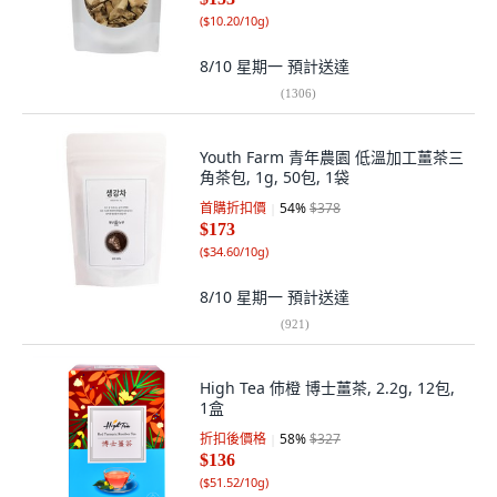
(
$10.20/10g
)
8/10 星期一
預計送達
(
1306
)
Youth Farm 青年農園 低溫加工薑茶三
角茶包, 1g, 50包, 1袋
首購折扣價
54
%
$378
$173
(
$34.60/10g
)
8/10 星期一
預計送達
(
921
)
High Tea 伂橙 博士薑茶, 2.2g, 12包,
1盒
折扣後價格
58
%
$327
$136
(
$51.52/10g
)