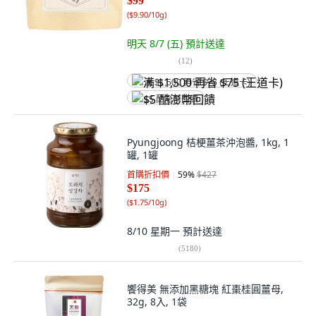
$99
(
$9.90/10g
)
明天 8/7 (五)
預計送達
(
12
)
满 $1,500 再省 $75 (王道卡)
$5 酷澎幣回饋
Pyungjoong 桔梗薑茶沖泡醬, 1kg, 1
罐, 1罐
首購折扣價
59
%
$427
$175
(
$1.75/10g
)
8/10 星期一
預計送達
(
5180
)
饗得美 無添加黑糖塊 紅棗桂圓薑母,
32g, 8入, 1袋