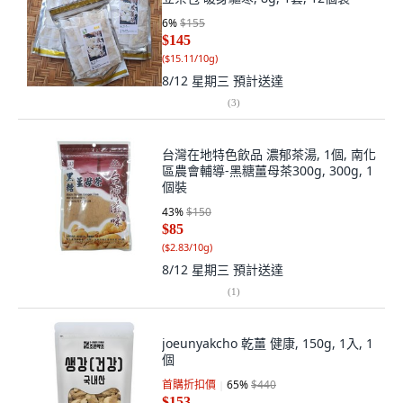
6
%
$155
$145
(
$15.11/10g
)
8/12 星期三
預計送達
(
3
)
台灣在地特色飲品 濃郁茶湯, 1個, 南化
區農會輔導-黑糖薑母茶300g, 300g, 1
個裝
43
%
$150
$85
(
$2.83/10g
)
8/12 星期三
預計送達
(
1
)
joeunyakcho 乾薑 健康, 150g, 1入, 1
個
首購折扣價
65
%
$440
$153