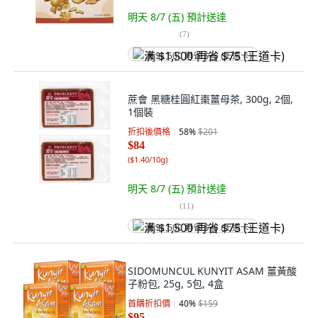
明天 8/7 (五)
預計送達
(
7
)
满 $1,500 再省 $75 (王道卡)
蔗會 黑糖桂圓紅棗薑母茶, 300g, 2個,
1個裝
折扣後價格
58
%
$201
$84
(
$1.40/10g
)
明天 8/7 (五)
預計送達
(
11
)
满 $1,500 再省 $75 (王道卡)
SIDOMUNCUL KUNYIT ASAM 薑黃酸
子粉包, 25g, 5包, 4盒
首購折扣價
40
%
$159
$95