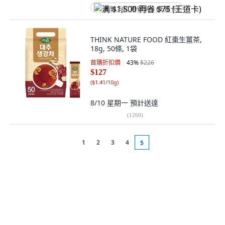
满 $1,500 再省 $75 (王道卡)
THINK NATURE FOOD 紅棗生薑茶,
18g, 50條, 1袋
首購折扣價
43
%
$226
$127
(
$1.41/10g
)
8/10 星期一
預計送達
(
1260
)
1
2
3
4
5