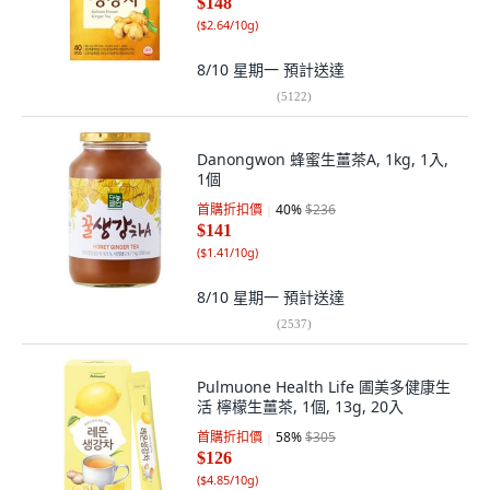
$148
(
$2.64/10g
)
8/10 星期一
預計送達
(
5122
)
Danongwon 蜂蜜生薑茶A, 1kg, 1入,
1個
首購折扣價
40
%
$236
$141
(
$1.41/10g
)
8/10 星期一
預計送達
(
2537
)
Pulmuone Health Life 圃美多健康生
活 檸檬生薑茶, 1個, 13g, 20入
首購折扣價
58
%
$305
$126
(
$4.85/10g
)