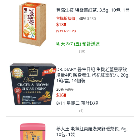
豐滿生技 特級薑紅茶, 3.5g, 10包, 1盒
首購折扣價
40
%
$230
$138
(
$39.43/10g
)
明天 8/7 (五)
預計送達
(
10
)
DR.DIARY 醫生日記 生機老薑黑糖飲
增量4包 暖身養生 枸杞紅棗配方, 20g,
1箱/盒, 14個裝
20
%
$200
$160
8/11 星期二
預計送達
(
4
)
蔘大王 老薑紅棗羅漢果舒暖茶包, 6g,
10包, 1袋