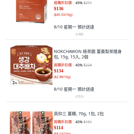
首購折扣價
49
%
$271
$136
(
$45.33/10g
)
8/10 星期一
預計送達
(
148
)
NOKCHAWON 綠茶園 薑棗梨茶隨身
包, 15g, 15入, 2個
首購折扣價
40
%
$224
$134
(
$2.98/10g
)
8/10 星期一
預計送達
(
551
)
高仰三 薑糖, 70g, 1包, 2包
首購折扣價
40
%
$191
$114
(
$8.14/10g
)