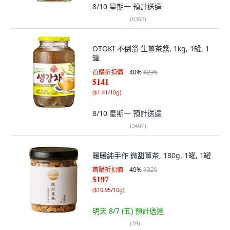
8/10 星期一
預計送達
(
6362
)
OTOKI 不倒翁 生薑茶醬, 1kg, 1罐, 1
罐
首購折扣價
40
%
$235
$141
(
$1.41/10g
)
8/10 星期一
預計送達
(
3467
)
暖暖純手作 微甜薑茶, 180g, 1罐, 1罐
首購折扣價
40
%
$329
$197
(
$10.95/10g
)
明天 8/7 (五)
預計送達
(
39
)