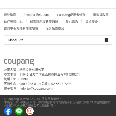
Investor Relations
關於酷澎
Coupang使用者條款
退換貨政策
信任管理中心
顧客隱私權政策通知
安心購物
資訊安全
資訊安全及隱私保護認證
加入酷澎商城
Global Site
公司名稱：酷澎股份有限公司
聯繫地址：11049 台北市信義區信義路五段7號13樓之1
統編：91002999
客服中心：0809-088-810 (免費) / 02-5592-7298
電子郵件：help_tw@coupang.com
©Coupang Taiwan Co., Ltd. 保留所有權利。
本網站上顯示的所有商標、標誌和服務標誌均為酷澎股份有限公司和/或其在美國和其
他國家/地區註冊之關聯公司之所屬財產。