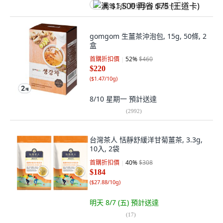
满 $1,500 再省 $75 (王道卡)
gomgom 生薑茶沖泡包, 15g, 50條, 2
盒
首購折扣價
52
%
$460
$220
(
$1.47/10g
)
8/10 星期一
預計送達
(
2992
)
台灣茶人 恬靜舒緩洋甘菊薑茶, 3.3g,
10入, 2袋
首購折扣價
40
%
$308
$184
(
$27.88/10g
)
明天 8/7 (五)
預計送達
(
17
)