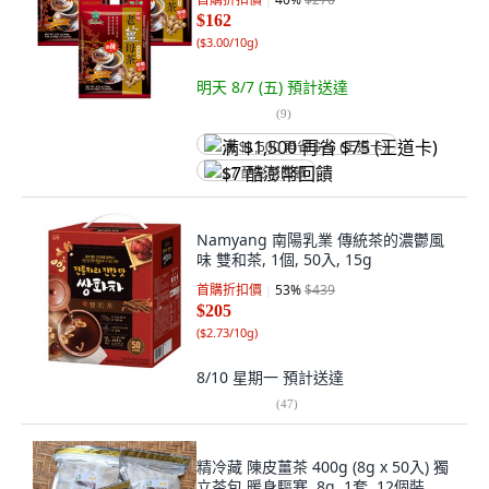
$162
(
$3.00/10g
)
明天 8/7 (五)
預計送達
(
9
)
满 $1,500 再省 $75 (王道卡)
$7 酷澎幣回饋
Namyang 南陽乳業 傳統茶的濃鬱風
味 雙和茶, 1個, 50入, 15g
首購折扣價
53
%
$439
$205
(
$2.73/10g
)
8/10 星期一
預計送達
(
47
)
精冷藏 陳皮薑茶 400g (8g x 50入) 獨
立茶包 暖身驅寒, 8g, 1套, 12個裝