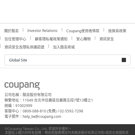
Investor Relations
關於酷澎
Coupang使用者條款
退換貨政策
信任管理中心
顧客隱私權政策通知
安心購物
資訊安全
資訊安全及隱私保護認證
加入酷澎商城
Global Site
公司名稱：酷澎股份有限公司
聯繫地址：11049 台北市信義區信義路五段7號13樓之1
統編：91002999
客服中心：0809-088-810 (免費) / 02-5592-7298
電子郵件：help_tw@coupang.com
©Coupang Taiwan Co., Ltd. 保留所有權利。
本網站上顯示的所有商標、標誌和服務標誌均為酷澎股份有限公司和/或其在美國和其