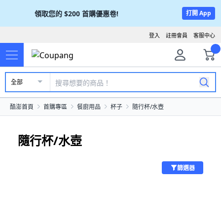
領取您的
$200
首購優惠卷!
打開 App
登入
註冊會員
客服中心
全部
酷澎首頁
首購專區
餐廚用品
杯子
隨行杯/水壺
隨行杯/水壺
篩選器