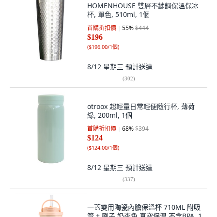
HOMENHOUSE 雙層不鏽鋼保溫保冰
杯, 單色, 510ml, 1個
首購折扣價
55
%
$444
$196
(
$196.00/1個
)
8/12 星期三
預計送達
(
302
)
otroox 超輕量日常輕便隨行杯, 薄荷
綠, 200ml, 1個
首購折扣價
68
%
$394
$124
(
$124.00/1個
)
8/12 星期三
預計送達
(
337
)
一蓋雙用陶瓷內膽保溫杯 710ML 附吸
管 + 刷子 奶杏色 真空保溫 不含BPA, 1