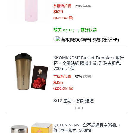
首購折扣價
24
%
$829
$629
(
$629.00/1個
)
明天 8/10 (一)
預計送達
满 $1,500 再省 $75 (王道卡)
KKOMKKOMI Bucket Tumblers 隨行
杯 + 金屬貼紙 隨機出貨, 珍珠古銅色,
700ml, 1個
首購折扣價
57
%
$595
$255
(
$255.00/1個
)
8/12 星期三
預計送達
(
162
)
QUEEN SENSE 全不鏽鋼真空粥桶, 1
個, 單一顏色, 500ml