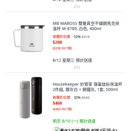
(
11
)
MB MABOSS 雙層真空不鏽鋼馬克保
溫杯 M-8789, 白色, 400ml
首購折扣價
50
%
$418
$208
(
$208.00/1個
)
8/12 星期三
預計送達
(
27
)
HouseKeeper 妙管家 彈蓋鈦鈊保溫杯
2件組, 霧灰白 + 鋼鐵灰, 1套, 500ml
首購折扣價
30
%
$660
$460
(
$460.00/1個
)
明天 8/10 (一)
預計送達
满 $1,500 再省 $75 (王道卡)