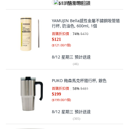
$13 酷澎幣回饋
YAMUJIN Bella感性金屬不鏽鋼吸管隨
行杯, 奶油色, 600ml, 1個
首購折扣價
74
%
$470
$121
(
$121.00/1個
)
8/12 星期三
預計送達
(
46
)
PUKO 梅森馬克杯隨行杯, 銀色
首購折扣價
58
%
$481
$199
(
$199.00/1個
)
8/12 星期三
預計送達
(
305
)