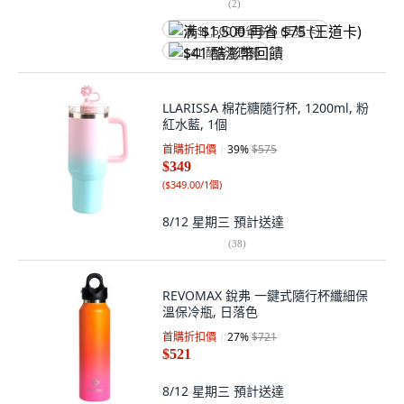
(
2
)
满 $1,500 再省 $75 (王道卡)
$41 酷澎幣回饋
LLARISSA 棉花糖隨行杯, 1200ml, 粉
紅水藍, 1個
首購折扣價
39
%
$575
$349
(
$349.00/1個
)
8/12 星期三
預計送達
(
38
)
REVOMAX 銳弗 一鍵式隨行杯纖細保
溫保冷瓶, 日落色
首購折扣價
27
%
$721
$521
8/12 星期三
預計送達