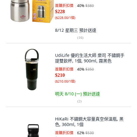
首購折扣價
40
%
$380
$228
(
$228.00/1個
)
8/12 星期三
預計送達
(
16
)
UdiLife 優的生活大師 樂司 不鏽鋼手
提雙飲杯, 1個, 900ml, 霧黑色
首購折扣價
40
%
$350
$210
(
$210.00/1個
)
明天 8/10 (一)
預計送達
(
2
)
HiKaRi 不鏽鋼大容量真空保溫瓶, 黑
色, 360ml, 1個
首購折扣價
62
%
$530