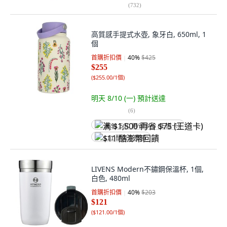
(
732
)
高質感手提式水壺, 象牙白, 650ml, 1
個
首購折扣價
40
%
$425
$255
(
$255.00/1個
)
明天 8/10 (一)
預計送達
(
6
)
满 $1,500 再省 $75 (王道卡)
$11 酷澎幣回饋
LIVENS Modern不鏽鋼保溫杯, 1個,
白色, 480ml
首購折扣價
40
%
$203
$121
(
$121.00/1個
)