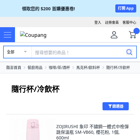
領取您的
$200
首購優惠卷!
打開 App
登入
註冊會員
客服中心
全部
酷澎首頁
餐廚用品
咖啡/茶/酒杯
馬克杯/飲料杯
隨行杯/冷飲杯
隨行杯/冷飲杯
篩選器
ZOJIRUSHI 象印 不鏽鋼一體式中栓彈
跳保溫瓶 SM-VB60, 櫻花粉, 1個,
600ml