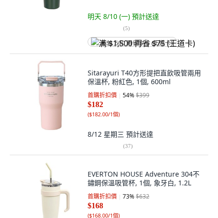
明天 8/10 (一)
預計送達
(
5
)
满 $1,500 再省 $75 (王道卡)
Sitarayuri T40方形提把直飲吸管兩用
保溫杯, 粉紅色, 1個, 600ml
首購折扣價
54
%
$399
$182
(
$182.00/1個
)
8/12 星期三
預計送達
(
37
)
EVERTON HOUSE Adventure 304不
鏽鋼保溫吸管杯, 1個, 象牙白, 1.2L
首購折扣價
73
%
$632
$168
(
$168.00/1個
)