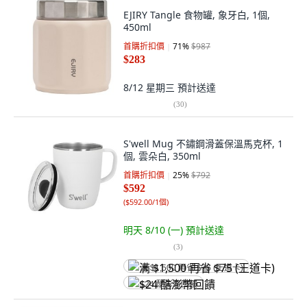
EJIRY Tangle 食物罐, 象牙白, 1個,
450ml
首購折扣價
71
%
$987
$283
8/12 星期三
預計送達
(
30
)
S'well Mug 不鏽鋼滑蓋保溫馬克杯, 1
個, 雲朵白, 350ml
首購折扣價
25
%
$792
$592
(
$592.00/1個
)
明天 8/10 (一)
預計送達
(
3
)
满 $1,500 再省 $75 (王道卡)
$24 酷澎幣回饋