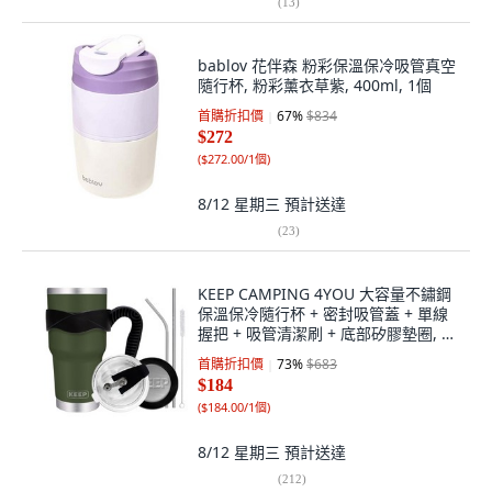
(
13
)
bablov 花伴森 粉彩保溫保冷吸管真空
隨行杯, 粉彩薰衣草紫, 400ml, 1個
首購折扣價
67
%
$834
$272
(
$272.00/1個
)
8/12 星期三
預計送達
(
23
)
KEEP CAMPING 4YOU 大容量不鏽鋼
保溫保冷隨行杯 + 密封吸管蓋 + 單線
握把 + 吸管清潔刷 + 底部矽膠墊圈, 卡
其色, 900ml, 1個
首購折扣價
73
%
$683
$184
(
$184.00/1個
)
8/12 星期三
預計送達
(
212
)