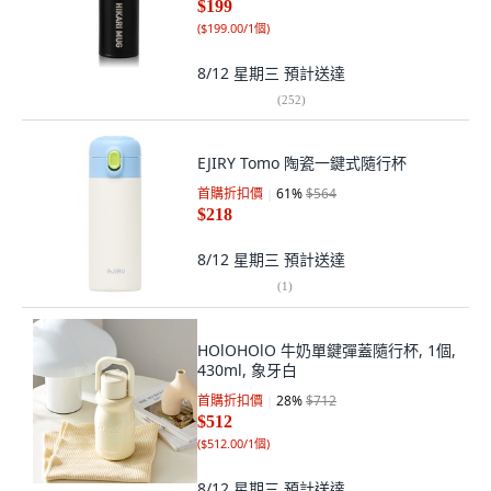
$199
(
$199.00/1個
)
8/12 星期三
預計送達
(
252
)
EJIRY Tomo 陶瓷一鍵式隨行杯
首購折扣價
61
%
$564
$218
8/12 星期三
預計送達
(
1
)
HOlOHOlO 牛奶單鍵彈蓋隨行杯, 1個,
430ml, 象牙白
首購折扣價
28
%
$712
$512
(
$512.00/1個
)
8/12 星期三
預計送達