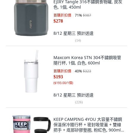
EJIRY Tangle 316不鏽鋼食物罐, 炭灰
色, 1個, 450ml
首購折扣價
71
%
$987
$278
8/12 星期三
預計送達
(
14
)
Maxcom Korea STN 304不鏽鋼吸管
隨行杯, 1個, 白色, 600ml
首購折扣價
40
%
$323
$193
(
$193.00/1個
)
8/12 星期三
預計送達
(
226
)
KEEP CAMPING 4YOU 大容量不鏽鋼
保溫保冷隨行杯 + 密封吸管蓋 + 雙線
把手 + 底部矽膠墊圈, 粉紅色, 900ml,