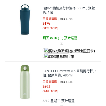
環保不鏽鋼旅行保溫杯 830ml, 湖藍
色, 1個
首購折扣價
40
%
$294
$176
(
$176.00/1個
)
明天 8/10 (一)
預計送達
(
2
)
满 $1,500 再省 $75 (王道卡)
$15 酷澎幣回饋
SANTECO Pottery316 單鍵隨行杯, 1
個, 鼠尾草綠, 480ml
首購折扣價
40
%
$336
$201
(
$201.00/1個
)
8/12 星期三
預計送達