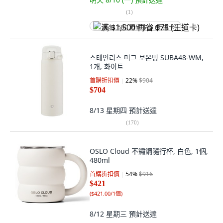
(
1
)
满 $1,500 再省 $75 (王道卡)
스테인리스 머그 보온병 SUBA48-WM,
1개, 화이트
首購折扣價
22
%
$904
$704
8/13 星期四
預計送達
(
170
)
OSLO Cloud 不鏽鋼隨行杯, 白色, 1個,
480ml
首購折扣價
54
%
$916
$421
(
$421.00/1個
)
8/12 星期三
預計送達