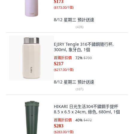
$173
(
$173.00/1個
)
8/12 星期三
預計送達
(
428
)
EJIRY Tengle 316不鏽鋼隨行杯,
300ml, 象牙白, 1個
首購折扣價
72
%
$799
$217
(
$217.00/1個
)
8/12 星期三
預計送達
(
107
)
HIKARI 日光生活304不鏽鋼手提杯
8.5 x 6.5 x 24cm, 綠色, 680ml, 1個
首購折扣價
40
%
$472
$283
(
$283.00/1個
)