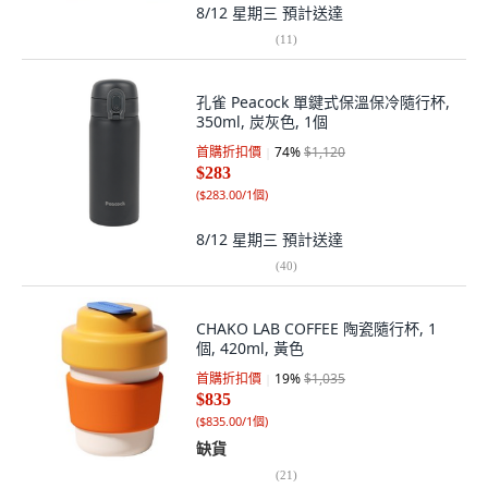
8/12 星期三
預計送達
(
11
)
孔雀 Peacock 單鍵式保溫保冷隨行杯,
350ml, 炭灰色, 1個
首購折扣價
74
%
$1,120
$283
(
$283.00/1個
)
8/12 星期三
預計送達
(
40
)
CHAKO LAB COFFEE 陶瓷隨行杯, 1
個, 420ml, 黃色
首購折扣價
19
%
$1,035
$835
(
$835.00/1個
)
缺貨
(
21
)