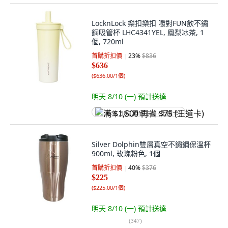
LocknLock 樂扣樂扣 嚼對FUN飲不鏽
鋼吸管杯 LHC4341YEL, 鳳梨冰茶, 1
個, 720ml
首購折扣價
23
%
$836
$636
(
$636.00/1個
)
明天 8/10 (一)
預計送達
满 $1,500 再省 $75 (王道卡)
Silver Dolphin雙層真空不鏽鋼保溫杯
900ml, 玫瑰粉色, 1個
首購折扣價
40
%
$376
$225
(
$225.00/1個
)
明天 8/10 (一)
預計送達
(
347
)