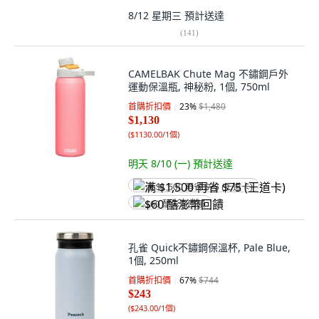
8/12 星期三
預計送達
(
141
)
CAMELBAK Chute Mag 不鏽鋼戶外
運動保溫瓶, 神秘粉, 1個, 750ml
首購折扣價
23
%
$1,480
$1,130
(
$1130.00/1個
)
明天 8/10 (一)
預計送達
满 $1,500 再省 $75 (王道卡)
$60 酷澎幣回饋
孔雀 Quick不鏽鋼保溫杯, Pale Blue,
1個, 250ml
首購折扣價
67
%
$744
$243
(
$243.00/1個
)