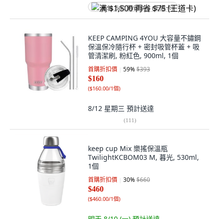
满 $1,500 再省 $75 (王道卡)
KEEP CAMPING 4YOU 大容量不鏽鋼
保溫保冷隨行杯 + 密封吸管杯蓋 + 吸
管清潔刷, 粉紅色, 900ml, 1個
首購折扣價
59
%
$393
$160
(
$160.00/1個
)
8/12 星期三
預計送達
(
111
)
keep cup Mix 樂搖保溫瓶
TwilightKCBOM03 M, 暮光, 530ml,
1個
首購折扣價
30
%
$660
$460
(
$460.00/1個
)
明天 8/10 (一)
預計送達