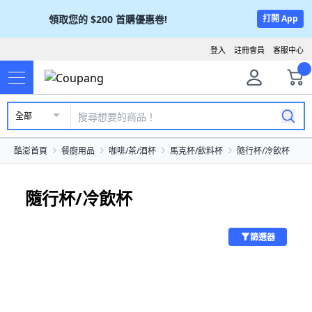
領取您的
$200
首購優惠卷!
打開 App
登入
註冊會員
客服中心
全部
酷澎首頁
餐廚用品
咖啡/茶/酒杯
馬克杯/飲料杯
隨行杯/冷飲杯
隨行杯/冷飲杯
篩選器