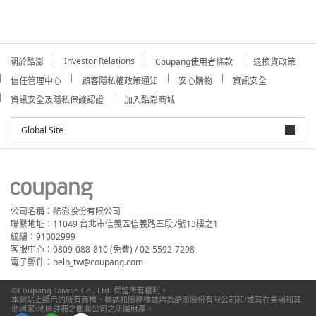
Investor Relations
關於酷澎
Coupang使用者條款
退換貨政策
信任管理中心
顧客隱私權政策通知
安心購物
資訊安全
資訊安全及隱私保護認證
加入酷澎商城
Global Site
公司名稱：酷澎股份有限公司
聯繫地址：11049 台北市信義區信義路五段7號13樓之1
統編：91002999
客服中心：0809-088-810 (免費) / 02-5592-7298
電子郵件：help_tw@coupang.com
©Coupang Taiwan Co., Ltd. 保留所有權利。
本網站上顯示的所有商標、標誌和服務標誌均為酷澎股份有限公司和/或其在美國和其
他國家/地區註冊之關聯公司之所屬財產。