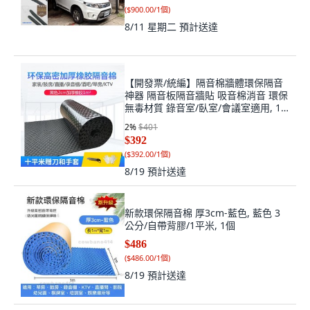
(
$900.00/1個
)
8/11 星期二
預計送達
【開發票/統編】隔音棉牆體環保隔音
神器 隔音板隔音牆貼 吸音棉消音 環保
無毒材質 錄音室/臥室/會議室適用, 1
個
2
%
$401
$392
(
$392.00/1個
)
8/19
預計送達
新款環保隔音棉 厚3cm-藍色, 藍色 3
公分/自帶背膠/1平米, 1個
$486
(
$486.00/1個
)
8/19
預計送達