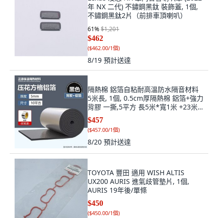
年 NX 二代) 不鏽鋼黑鈦 裝飾蓋, 1個,
不鏽鋼黑鈦2片（前排車頂喇叭）
61
%
$1,201
$462
(
$462.00/1個
)
8/19
預計送達
隔熱棉 鋁箔自粘耐高溫防水隔音材料
5米長, 1個, 0.5cm厚隔熱棉 鋁箔+強力
背膠 一撕,5平方 長5米*寬1米 +23米
封邊膠帶
$457
(
$457.00/1個
)
8/20
預計送達
TOYOTA 豐田 適用 WISH ALTIS
UX200 AURIS 進氣歧管墊片, 1個,
AURIS 19年後/單條
$450
(
$450.00/1個
)