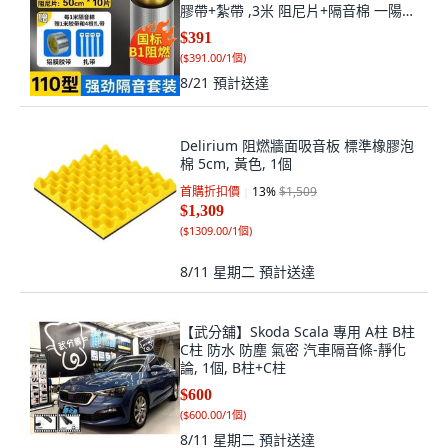
膠帶+紮帶 ,3米 阻尼片+隔音棉 一陽
臺, 3米 阻尼片+隔音棉 一陽臺
$391
(
$391.00/1個
)
8/21
預計送達
Delirium 阻燃牆面吸音板 標準橡膠泡
棉 5cm, 黃色, 1個
首購折扣價
13
%
$1,509
$1,309
(
$1309.00/1個
)
8/11 星期二
預計送達
【武分舖】Skoda Scala 專用 A柱 B柱
C柱 防水 防塵 氣密 汽車隔音條-靜化
論, 1個, B柱+C柱
$600
(
$600.00/1個
)
8/11 星期二
預計送達