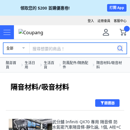
領取您的
$200
首購優惠卷!
打開 App
登入
註冊會員
客服中心
全部
酷澎首
生活日
生活百
防風配件/隔熱配
隔音材料/吸音材
頁
用
貨
件
料
隔音材料/吸音材料
篩選器
武分舖 Infiniti QX70 專用 隔音條 防
水氣密汽車隔音條-靜化論, 1個, A柱+C