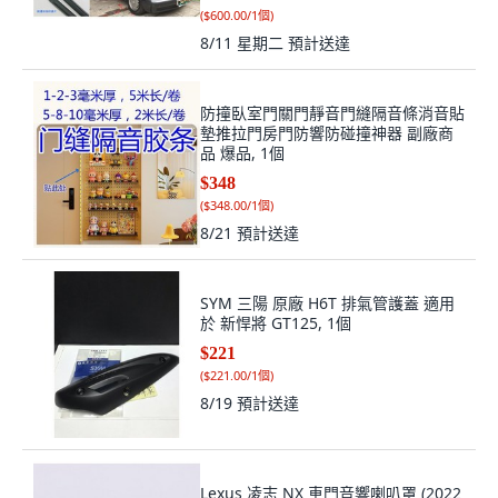
(
$600.00/1個
)
8/11 星期二
預計送達
防撞臥室門關門靜音門縫隔音條消音貼
墊推拉門房門防響防碰撞神器 副廠商
品 爆品, 1個
$348
(
$348.00/1個
)
8/21
預計送達
SYM 三陽 原廠 H6T 排氣管護蓋 適用
於 新悍將 GT125, 1個
$221
(
$221.00/1個
)
8/19
預計送達
Lexus 凌志 NX 車門音響喇叭罩 (2022