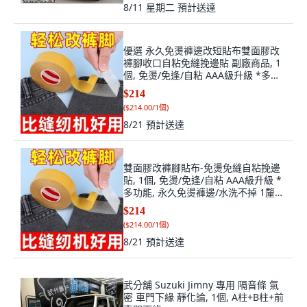
8/11 星期二
預計送達
優選 永久免燙褲邊改短貼布雙面膠改
褲腳收口自粘免縫挽邊貼 副廠商品, 1
個, 免燙/免逢/自粘 AAA級升級 *多功
能, 永久免燙褲邊/水洗不掉 1釐米寬*
$214
長5
(
$214.00/1個
)
8/21
預計送達
雙面膠改褲腳貼布-免燙免縫自粘挽邊
貼, 1個, 免燙/免逢/自粘 AAA級升級 *
多功能, 永久免燙褲邊/水洗不掉 1釐米
寬*長5, N/A
$214
(
$214.00/1個
)
8/21
預計送達
武分舖 Suzuki Jimny 專用 隔音條 氣
密 車門下緣 靜化論, 1個, A柱+B柱+前