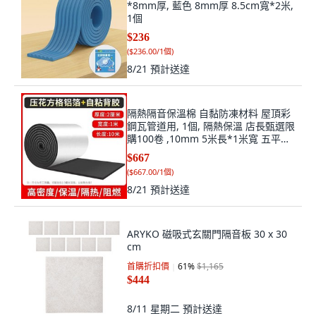
*8mm厚, 藍色 8mm厚 8.5cm寬*2米,
1個
$236
(
$236.00/1個
)
8/21
預計送達
隔熱隔音保溫棉 自黏防凍材料 屋頂彩
鋼瓦管道用, 1個, 隔熱保溫 店長甄選限
購100卷 ,10mm 5米長*1米寬 五平方
送19米, 隔熱保溫, 10mm 5米長*1米
$667
寬
(
$667.00/1個
)
8/21
預計送達
ARYKO 磁吸式玄關門隔音板 30 x 30
cm
首購折扣價
61
%
$1,165
$444
8/11 星期二
預計送達