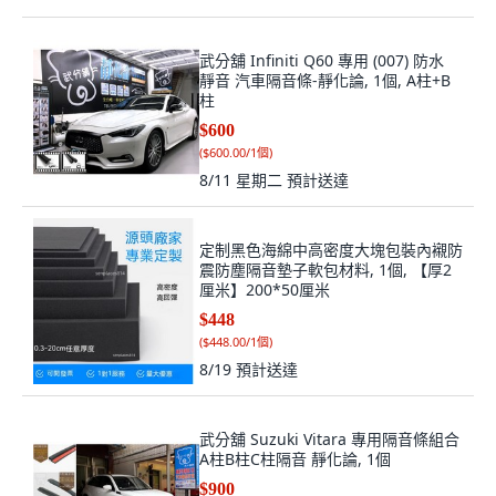
武分舖 Infiniti Q60 專用 (007) 防水
靜音 汽車隔音條-靜化論, 1個, A柱+B
柱
$600
(
$600.00/1個
)
8/11 星期二
預計送達
定制黑色海綿中高密度大塊包裝內襯防
震防塵隔音墊子軟包材料, 1個, 【厚2
厘米】200*50厘米
$448
(
$448.00/1個
)
8/19
預計送達
武分舖 Suzuki Vitara 專用隔音條組合
A柱B柱C柱隔音 靜化論, 1個
$900