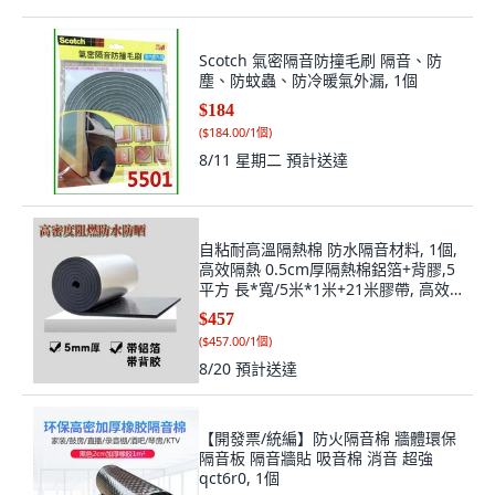
Scotch 氣密隔音防撞毛刷 隔音、防
塵、防蚊蟲、防冷暖氣外漏, 1個
$184
(
$184.00/1個
)
8/11 星期二
預計送達
自粘耐高溫隔熱棉 防水隔音材料, 1個,
高效隔熱 0.5cm厚隔熱棉鋁箔+背膠,5
平方 長*寬/5米*1米+21米膠帶, 高效
隔熱 0.5cm
$457
(
$457.00/1個
)
8/20
預計送達
【開發票/統編】防火隔音棉 牆體環保
隔音板 隔音牆貼 吸音棉 消音 超強
qct6r0, 1個