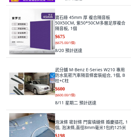
寶石綠 45mm 厚 複合隔音板
50X50CM, 紫50*50CM多層足厚複合
隔音板, 1個
$675
(
$675.00/1個
)
8/20
預計送達
武分舖 M-Benz E-Series W210 專用
防水氣密汽車隔音條套裝組合, 1個, B
柱+C柱
$600
(
$600.00/1個
)
8/11 星期二
預計送達
泡沫條 密封條 門窗填縫條 婚慶插花, 1
個, 泡沫條,直徑8mm毫米1包約125米
$198