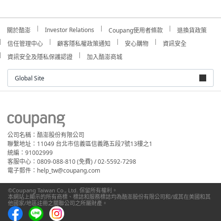
Investor Relations
關於酷澎
Coupang使用者條款
退換貨政策
信任管理中心
顧客隱私權政策通知
安心購物
資訊安全
資訊安全及隱私保護認證
加入酷澎商城
Global Site
公司名稱：酷澎股份有限公司
聯繫地址：11049 台北市信義區信義路五段7號13樓之1
統編：91002999
客服中心：0809-088-810 (免費) / 02-5592-7298
電子郵件：help_tw@coupang.com
©Coupang Taiwan Co., Ltd. 保留所有權利。
本網站上顯示的所有商標、標誌和服務標誌均為酷澎股份有限公司和/或其在美國和其
他國家/地區註冊之關聯公司之所屬財產。