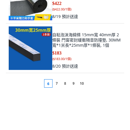
$422
(
$422.00/1個
)
8/19
預計送達
自粘泡沫海綿條 15mm寬 40mm厚 2
條裝 門窗密封緩衝隔音防撞墊, 30MM
寬*1米長*25mm厚*1條裝, 1個
$183
(
$183.00/1個
)
8/20
預計送達
7
8
9
10
6