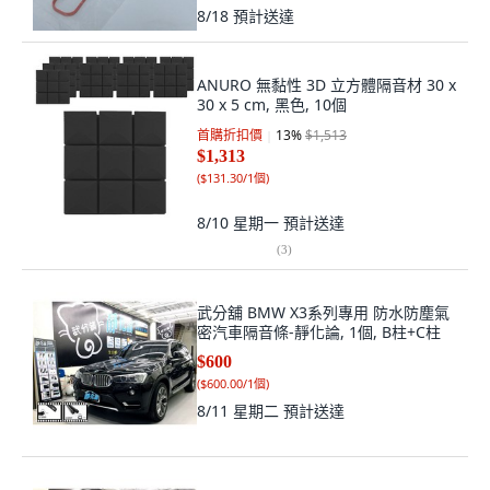
8/18
預計送達
ANURO 無黏性 3D 立方體隔音材 30 x
30 x 5 cm, 黑色, 10個
首購折扣價
13
%
$1,513
$1,313
(
$131.30/1個
)
8/10 星期一
預計送達
(
3
)
武分舖 BMW X3系列專用 防水防塵氣
密汽車隔音條-靜化論, 1個, B柱+C柱
$600
(
$600.00/1個
)
8/11 星期二
預計送達