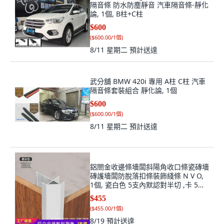
隔音條 防水防塵靜音 汽車隔音條-靜化
論, 1個, B柱+C柱
$600
(
$600.00/1個
)
8/11 星期二
預計送達
武分舖 BMW 420i 專用 A柱 C柱 汽車
隔音條套裝組合 靜化論, 1個
$600
(
$600.00/1個
)
8/11 星期二
預計送達
鋁閤金收邊條墻闆斜陽角收口條瓷磚墻
磚護墻闆防脫落扣條裝飾綫條 N V O,
1個, 瓷白色 5支內默認對半切 ,卡 5釐
厚度型材 3米
$455
(
$455.00/1個
)
8/19
預計送達