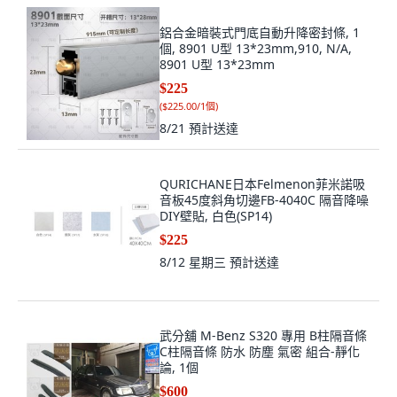
鋁合金暗裝式門底自動升降密封條, 1
個, 8901 U型 13*23mm,910, N/A,
8901 U型 13*23mm
$225
(
$225.00/1個
)
8/21
預計送達
QURICHANE日本Felmenon菲米諾吸
音板45度斜角切邊FB-4040C 隔音降噪
DIY壁貼, 白色(SP14)
$225
8/12 星期三
預計送達
武分舖 M-Benz S320 專用 B柱隔音條
C柱隔音條 防水 防塵 氣密 組合-靜化
論, 1個
$600