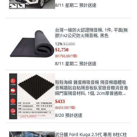
8/11 星期二
預計送達
台灣一級防火認證隔音棉, 1件, 平面(無
膠)1x2公尺防火隔音棉, 黑色
12
%
$2,000
$1,750
(
$1750.00/1個
)
8/11 星期二
預計送達
殼殼海綿 雞蛋棉吸音棉 隔音棉牆體吸
音棉牆貼自粘隔音板臥室錄音棚消音海
綿門窗隔音材料, 1個, 2cm厚普通款不
帶背膠十片裝,藍色, 藍色
$433
(
$433.00/1個
)
8/20
預計送達
武分舖 Ford Kuga 2.5代 專用 B柱C柱