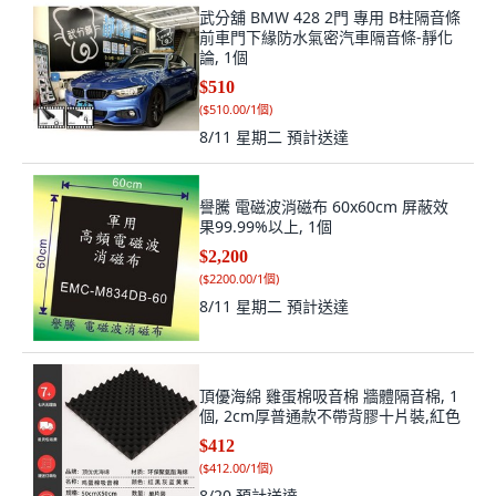
武分舖 BMW 428 2門 專用 B柱隔音條
前車門下緣防水氣密汽車隔音條-靜化
論, 1個
$510
(
$510.00/1個
)
8/11 星期二
預計送達
譽騰 電磁波消磁布 60x60cm 屏蔽效
果99.99%以上, 1個
$2,200
(
$2200.00/1個
)
8/11 星期二
預計送達
頂優海綿 雞蛋棉吸音棉 牆體隔音棉, 1
個, 2cm厚普通款不帶背膠十片裝,紅色
$412
(
$412.00/1個
)
8/20
預計送達