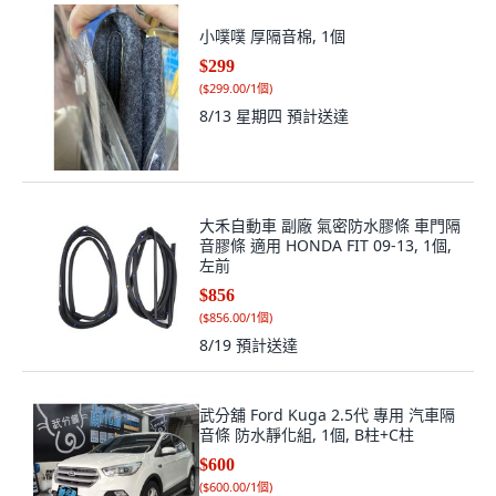
小噗噗 厚隔音棉, 1個
$299
(
$299.00/1個
)
8/13 星期四
預計送達
大禾自動車 副廠 氣密防水膠條 車門隔
音膠條 適用 HONDA FIT 09-13, 1個,
左前
$856
(
$856.00/1個
)
8/19
預計送達
武分舖 Ford Kuga 2.5代 專用 汽車隔
音條 防水靜化組, 1個, B柱+C柱
$600
(
$600.00/1個
)