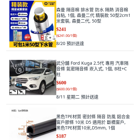
森曼 隔音棉 排水管 防水 隔熱 消音棉
自粘, 1個, 森曼二代 精裝款 50型2cm1
米套裝, 森曼二代, 50型
$241
(
$241.00/1個
)
8/20
預計送達
武分舖 Ford Kuga 2.5代 專用 汽車隔
音條 氣密隔音條 崁入式, 1個, B柱+C
柱
$600
(
$600.00/1個
)
8/11 星期二
預計送達
黑色TPE材質 密封條 隔音 防風 鋁合金
窗戶膠條 10米 D5 適用於 斷橋窗戶,
黑色TPE材質10米,D5mm, 1個
$187