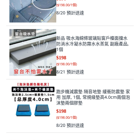
(
$198.00/1個
)
8/20
預計送達
新品 吸水海綿條玻璃貼窗戶檯面擋水
防淌水冷凝水防霧水水蒸氣 副廠產品,
1個
$198
(
$198.00/1個
)
8/21
預計送達
跑步機減震墊 隔音地墊 緩衝防震墊 家
用 加厚, 1個, 常規級墊高4.0cm兩個泡
沫墊兩個膠墊
$198
(
$198.00/1個
)
8/20
預計送達