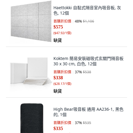
Haettokki 自黏式隔音室內吸音板, 灰
色, 12個
首購折扣價
48
%
$1,106
$575
(
$47.92/1個
)
缺貨
Koktem 簡易安裝磁吸式玄關門隔音板
30 x 30 cm, 白色, 12個
首購折扣價
37
%
$538
$338
(
$28.17/1個
)
缺貨
High Bear吸音板 通用 AA236-1, 黑色
的, 1個
首購折扣價
37
%
$535
$335