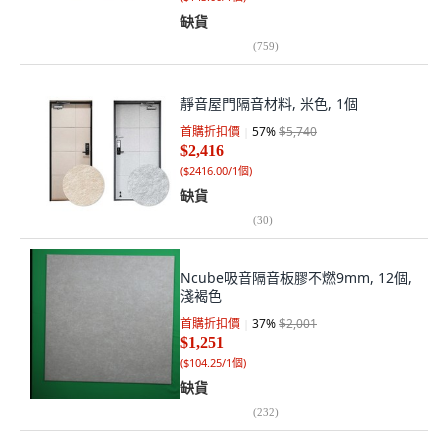
缺貨
(
759
)
靜音屋門隔音材料, 米色, 1個
首購折扣價
57
%
$5,740
$2,416
(
$2416.00/1個
)
缺貨
(
30
)
Ncube吸音隔音板膠不燃9mm, 12個,
淺褐色
首購折扣價
37
%
$2,001
$1,251
(
$104.25/1個
)
缺貨
(
232
)