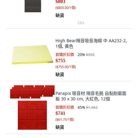
$803
(
$803.00/1個
)
缺貨
(
31
)
High Bear隔音吸音海綿 中 AA232-2,
1個, 黃色
首購折扣價
20
%
$955
$755
(
$755.00/1個
)
缺貨
Parapix 吸音材 隔音毛氈 自黏耐磨面
板 30 x 30 cm, 大紅色, 12個
首購折扣價
45
%
$1,362
$741
(
$61.75/1個
)
缺貨