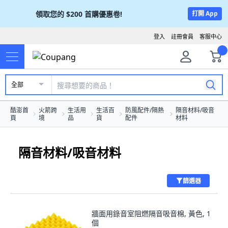
領取您的
$200
首購優惠卷!
打開 App
登入
註冊會員
客服中心
全部
酷澎首
火箭跨
生活用
生活百
防風配件/隔熱
隔音材料/吸音
頁
境
品
貨
配件
材料
隔音材料/吸音材料
篩選器
牆面用錄音室阻燃隔音吸音棉, 黃色, 1
個