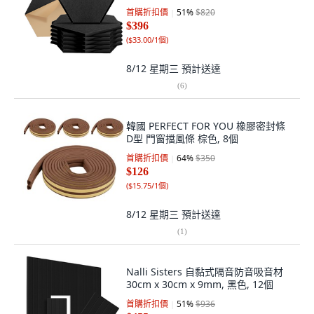
首購折扣價
51
%
$820
$396
(
$33.00/1個
)
8/12 星期三
預計送達
(
6
)
韓國 PERFECT FOR YOU 橡膠密封條
D型 門窗擋風條 棕色, 8個
首購折扣價
64
%
$350
$126
(
$15.75/1個
)
8/12 星期三
預計送達
(
1
)
Nalli Sisters 自黏式隔音防音吸音材
30cm x 30cm x 9mm, 黑色, 12個
首購折扣價
51
%
$936