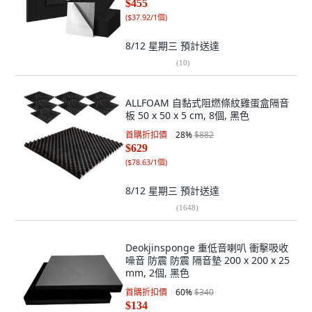
$455
(
$37.92/1個
)
8/12 星期三
預計送達
(
10
)
ALLFOAM 自黏式阻燃條紋雞蛋盒隔音
板 50 x 50 x 5 cm, 8個, 黑色
首購折扣價
28
%
$882
$629
(
$78.63/1個
)
8/12 星期三
預計送達
(
1648
)
Deokjinsponge 重低音喇叭 衝擊吸收
噪音 防震 防震 隔音墊 200 x 200 x 25
mm, 2個, 黑色
首購折扣價
60
%
$340
$134