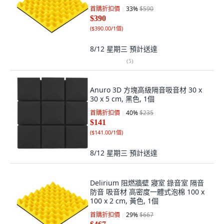
首購折扣價
33
%
$590
$390
(
$390.00/1個
)
8/12 星期三
預計送達
(
5
)
Anuro 3D 方塊高級隔音吸音材 30 x
30 x 5 cm, 黑色, 1個
首購折扣價
40
%
$235
$141
(
$141.00/1個
)
8/12 星期三
預計送達
Delirium 阻燃牆壁 寢室 錄音室 隔音
防音 吸音材 高密度一體式泡棉 100 x
100 x 2 cm, 黃色, 1個
首購折扣價
29
%
$667