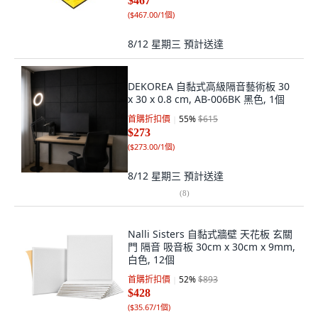
$467
(
$467.00/1個
)
8/12 星期三
預計送達
DEKOREA 自黏式高級隔音藝術板 30
x 30 x 0.8 cm, AB-006BK 黑色, 1個
首購折扣價
55
%
$615
$273
(
$273.00/1個
)
8/12 星期三
預計送達
(
8
)
Nalli Sisters 自黏式牆壁 天花板 玄關
門 隔音 吸音板 30cm x 30cm x 9mm,
白色, 12個
首購折扣價
52
%
$893
$428
(
$35.67/1個
)