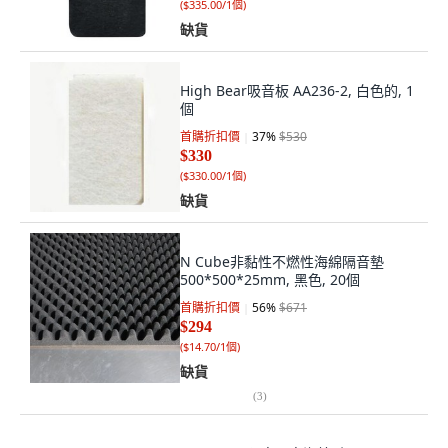
(
$335.00/1個
)
缺貨
High Bear吸音板 AA236-2, 白色的, 1
個
首購折扣價
37
%
$530
$330
(
$330.00/1個
)
缺貨
N Cube非黏性不燃性海綿隔音墊
500*500*25mm, 黑色, 20個
首購折扣價
56
%
$671
$294
(
$14.70/1個
)
缺貨
(
3
)