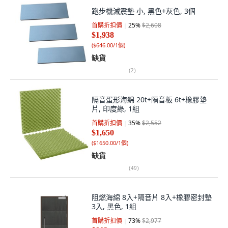
跑步機減震墊 小, 黑色+灰色, 3個
首購折扣價
25
%
$2,608
$1,938
(
$646.00/1個
)
缺貨
(
2
)
隔音蛋形海綿 20t+隔音板 6t+橡膠墊
片, 印度綠, 1組
首購折扣價
35
%
$2,552
$1,650
(
$1650.00/1個
)
缺貨
(
49
)
阻燃海綿 8入+隔音片 8入+橡膠密封墊
3入, 黑色, 1組
首購折扣價
73
%
$2,977