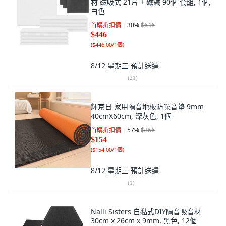
材 磁吸式 21片 + 磁鐵 90個 套組, 1個,
白色
首購折扣價
30
%
$646
$446
(
$446.00/1個
)
8/12 星期三
預計送達
(
21
)
輝京日 家用隔音地板防噪音墊 9mm
40cmX60cm, 深灰色, 1個
首購折扣價
57
%
$366
$154
(
$154.00/1個
)
8/12 星期三
預計送達
(
1
)
Nalli Sisters 自黏式DIY隔音吸音材
30cm x 26cm x 9mm, 黑色, 12個