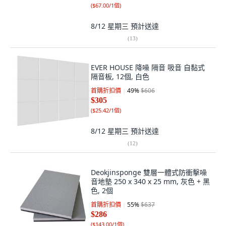
(
$67.00/1個
)
8/12 星期三
預計送達
(
13
)
EVER HOUSE 降噪 隔音 吸音 自黏式
隔音板, 12個, 白色
首購折扣價
49
%
$606
$305
(
$25.42/1個
)
8/12 星期三
預計送達
(
12
)
Deokjinsponge 雙層一體式防衝擊噪
音地墊 250 x 340 x 25 mm, 灰色 + 黑
色, 2個
首購折扣價
55
%
$637
$286
(
$143.00/1個
)