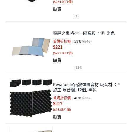
(
$254.00/1個
)
缺貨
(
1
)
寧靜之家 多合一隔音板, 1個, 米色
首購折扣價
59
%
$546
$221
(
$221.00/1個
)
缺貨
(
124
)
Revalue 室內牆壁隔音材 吸音材 DIY
施工 隔音間, 12個, 黑色
首購折扣價
40
%
$362
$217
(
$18.08/1個
)
缺貨