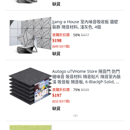
缺貨
Jjang-a House 室內噪音吸收板 牆壁
裝飾 隔音材料, 淺灰色, 4個
首購折扣價
58
%
$477
$198
(
$49.50/1個
)
缺貨
Autogo uTVHome Store 隔音門 防門
縫噪音 吸音材料 隔音貼片 隔音室內裝
潢 吸音板 隔音板, 6-BlackJP-Solid, 6
個
首購折扣價
79
%
$939
$197
(
$32.83/1個
)
缺貨
(
4
)