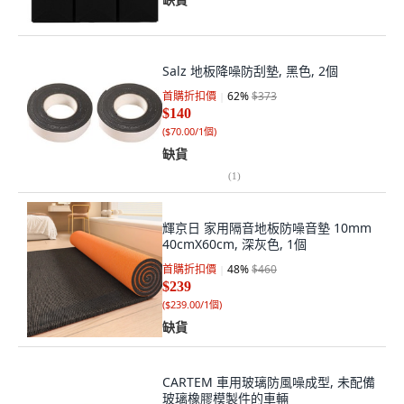
Salz 地板降噪防刮墊, 黑色, 2個
首購折扣價
62
%
$373
$140
(
$70.00/1個
)
缺貨
(
1
)
輝京日 家用隔音地板防噪音墊 10mm
40cmX60cm, 深灰色, 1個
首購折扣價
48
%
$460
$239
(
$239.00/1個
)
缺貨
CARTEM 車用玻璃防風噪成型, 未配備
玻璃橡膠模製件的車輛