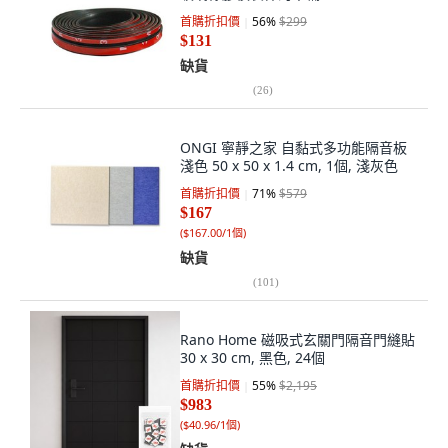
首購折扣價
56
%
$299
$131
缺貨
(
26
)
ONGI 寧靜之家 自黏式多功能隔音板
淺色 50 x 50 x 1.4 cm, 1個, 淺灰色
首購折扣價
71
%
$579
$167
(
$167.00/1個
)
缺貨
(
101
)
Rano Home 磁吸式玄關門隔音門縫貼
30 x 30 cm, 黑色, 24個
首購折扣價
55
%
$2,195
$983
(
$40.96/1個
)