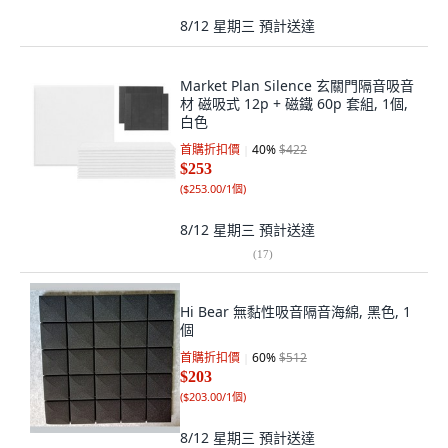
8/12 星期三
預計送達
Market Plan Silence 玄關門隔音吸音
材 磁吸式 12p + 磁鐵 60p 套組, 1個,
白色
首購折扣價
40
%
$422
$253
(
$253.00/1個
)
8/12 星期三
預計送達
(
17
)
Hi Bear 無黏性吸音隔音海綿, 黑色, 1
個
首購折扣價
60
%
$512
$203
(
$203.00/1個
)
8/12 星期三
預計送達