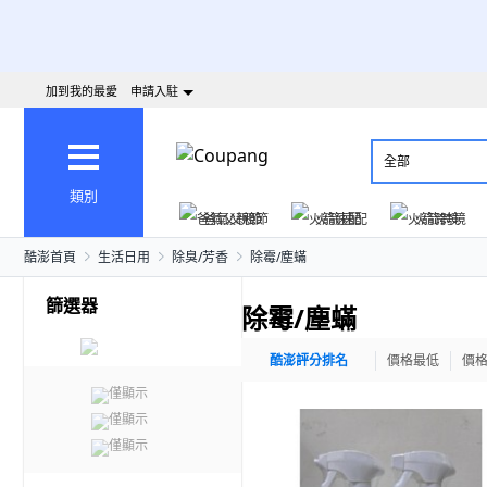
加到我的最愛
申請入駐
全部
類別
爸氣父親節
火箭速配
火箭跨境
酷澎首頁
生活日用
除臭/芳香
除霉/塵蟎
篩選器
除霉/塵蟎
酷澎評分排名
價格最低
價
僅顯示
僅顯示
僅顯示