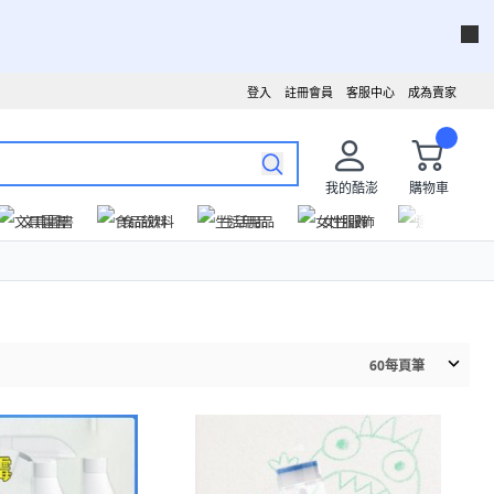
登入
註冊會員
客服中心
成為賣家
我的酷澎
購物車
文具圖書
食品飲料
生活用品
女性服飾
運動戶外
60
每頁筆