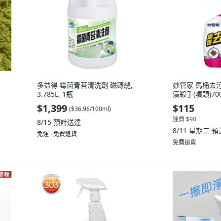
多益得 霉菌青苔清洗劑 磁磚縫,
妙管家 馬桶去污
3.785L, 1瓶
漬殺手(噴頭)70
$1,399
$115
(
$36.96/100ml
)
運費 $90
8/15
預計送達
8/11 星期二
預
免運 ∙ 免費退貨
免費退貨