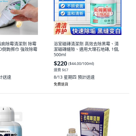
浴廁除霉清潔劑 除霉
浴室磁磚清潔劑 高效去除黑霉、清
送3D倒鉤擦巾 強效除霉
潔磁磚縫隙、適用大理石地磚, 1個,
500ml
$220
(
$44.00/100ml
)
運費 $67
計送達
8/13 星期四
預計送達
免費退貨