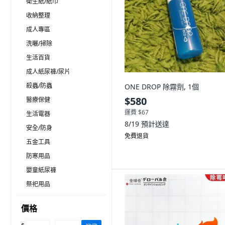
衛生紙/紙巾
收納整理
成人專區
洗曬/掃除
生活百貨
成人紙尿褲/尿片
殺蟲/防蟲
ONE DROP 除霧劑, 1個
$580
醫療保健
運費 $67
生活電器
8/19
預計送達
安全/防身
免費退貨
五金工具
防寒用品
嬰童紙尿褲
祭祀用品
價格