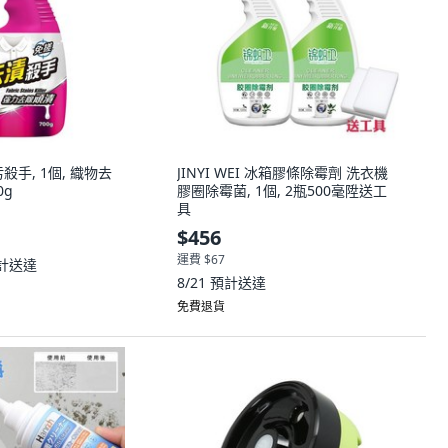
殺手, 1個, 織物去
JINYI WEI 冰箱膠條除霉劑 洗衣機
0g
膠圈除霉菌, 1個, 2瓶500毫陞送工
具
$456
運費 $67
計送達
8/21
預計送達
免費退貨