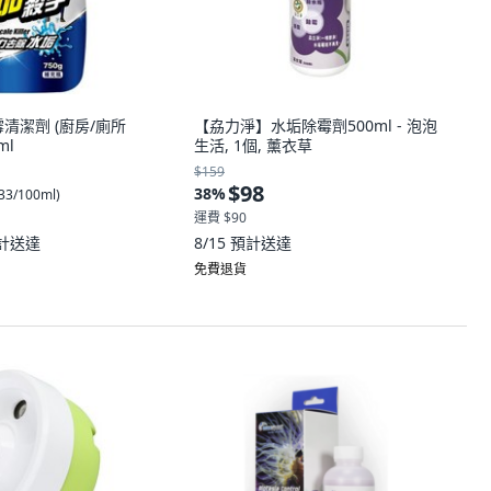
清潔劑 (廚房/廁所
【劦力淨】水垢除霉劑500ml - 泡泡
ml
生活, 1個, 薰衣草
$159
$98
38
%
33/100ml
)
運費 $90
計送達
8/15
預計送達
免費退貨