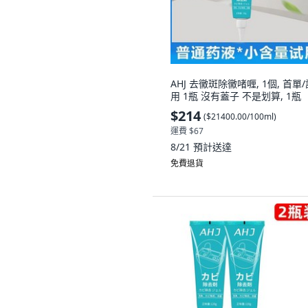
AHJ 去黴斑除黴啫喱, 1個, 首單/
用 1瓶 沒有蓋子 不是划算, 1瓶
$214
(
$21400.00/100ml
)
運費 $67
8/21
預計送達
免費退貨