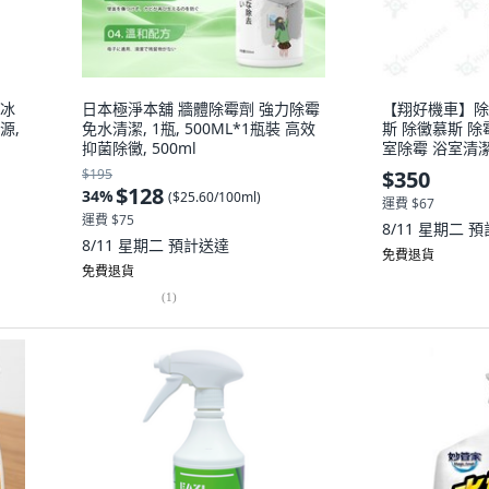
 冰
日本極淨本舖 牆體除霉劑 強力除霉
【翔好機車】除
源,
免水清潔, 1瓶, 500ML*1瓶裝 高效
斯 除黴慕斯 除
抑菌除黴, 500ml
室除霉 浴室清潔 K
霉清潔慕斯
$195
$350
$128
34
%
(
$25.60/100ml
)
運費 $67
運費 $75
8/11 星期二
預
8/11 星期二
預計送達
免費退貨
免費退貨
(
1
)