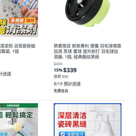
清潔劑 浴室廚房磁
熱賣現貨 新款專利 便攜 羽毛球噴霧
霉菌, 1個
加濕 蒸球 薰球 提升耐打 羽毛球加
濕器, 1個, 經典酷炫黑綠
$399
$339
15
%
計送達
運費 $90
8/19
預計送達
免費退貨