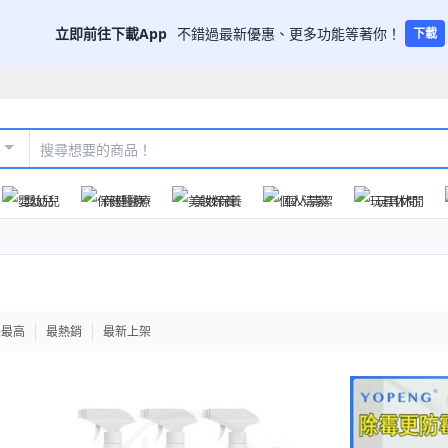
立即前往下載App
不錯過最新優惠、更多功能等著你！
下載
嬰幼兒
保健醫療
美妝保養
個人清潔
玩具休閒
格最高
最熱銷
最新上架