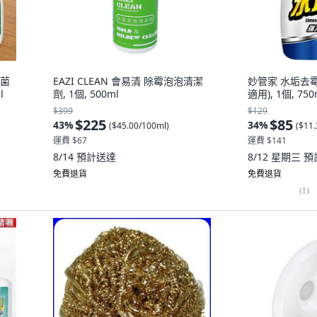
黴菌
EAZI CLEAN 會易清 除霉泡泡清潔
妙管家 水垢去霉
l
劑, 1個, 500ml
適用), 1個, 750
$399
$129
$225
$85
43
%
34
%
(
$45.00/100ml
)
(
$11.
運費 $67
運費 $141
8/14
預計送達
8/12 星期三
預
免費退貨
免費退貨
(
1
)