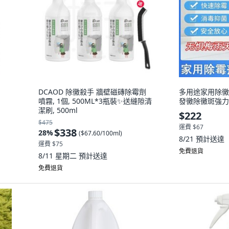
DCAOD 除黴殺手 牆壁磁磚除霉劑
多用途家用除黴
噴霧, 1個, 500ML*3瓶裝✨送縫隙清
發黴除黴斑強力 
潔刷, 500ml
$222
$475
運費 $67
$338
28
%
(
$67.60/100ml
)
8/21
預計送達
運費 $75
免費退貨
8/11 星期二
預計送達
免費退貨