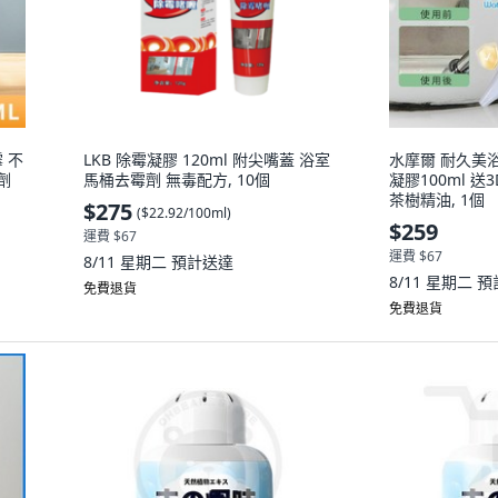
 不
LKB 除霉凝膠 120ml 附尖嘴蓋 浴室
水摩爾 耐久美
劑
馬桶去霉劑 無毒配方, 10個
凝膠100ml 
茶樹精油, 1個
$275
(
$22.92/100ml
)
$259
運費 $67
運費 $67
8/11 星期二
預計送達
8/11 星期二
預
免費退貨
免費退貨