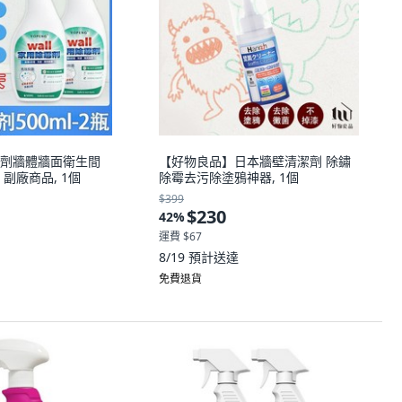
劑牆體牆面衛生間
【好物良品】日本牆壁清潔劑 除鏽
副廠商品, 1個
除霉去污除塗鴉神器, 1個
$399
$230
42
%
運費 $67
8/19
預計送達
免費退貨