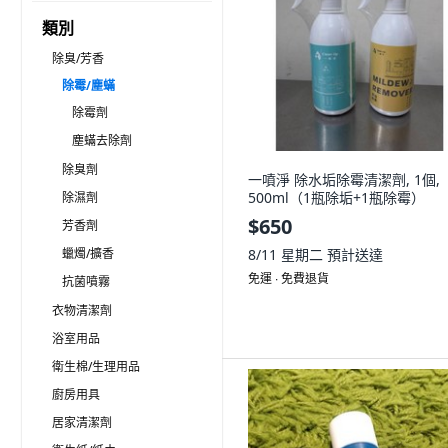
類別
除臭/芳香
除霉/塵蟎
除霉劑
塵蟎去除劑
除臭劑
一噴淨 除水垢除霉清潔劑, 1個,
500ml（1瓶除垢+1瓶除霉）
除濕劑
$650
芳香劑
蠟燭/擴香
8/11 星期二
預計送達
免運 ∙ 免費退貨
抗菌噴霧
衣物清潔劑
浴室用品
衛生棉/生理用品
廚房用具
居家清潔劑