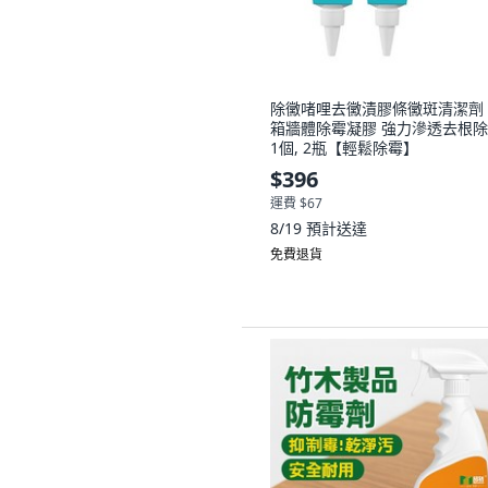
除黴啫哩去黴漬膠條黴斑清潔劑
箱牆體除霉凝膠 強力滲透去根除
1個, 2瓶【輕鬆除霉】
$396
運費 $67
8/19
預計送達
免費退貨