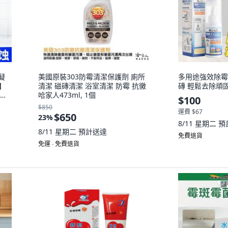
凝
美國原裝303防霉清潔保護劑 廁所
多用途強效除霉
g】
清潔 磁磚清潔 浴室清潔 防霉 抗黴
磚 輕鬆去除頑固
牌直
哈家人473ml, 1個
$100
$850
運費 $67
$650
23
%
8/11 星期二
預
8/11 星期二
預計送達
免費退貨
免運 ∙ 免費退貨