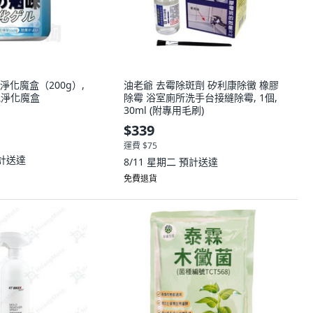
空氣淨化魔盒（200g）,
油老爺 去霉除斑劑 矽利康除黴 橡膠
空氣淨化魔盒
除霉 浴室廁所洗手台接縫除霉, 1個,
30ml (附專用毛刷)
$339
運費 $75
計送達
8/11 星期二
預計送達
免費退貨