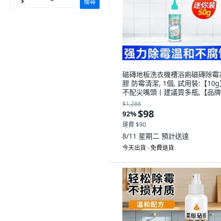
$
~
搜尋
磁磚地板洗衣機槽浴廁磁磚除霉
膠 防霉清潔, 1個, 試用裝:【10
不配尖嘴頭丨建議買多瓶,【品
銷-日本進口原料】不再長黴
$1,288
$98
92
%
運費 $90
8/11 星期二
預計送達
今天出貨 ∙ 免費退貨