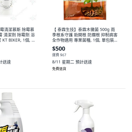
霉清潔慕斯 除霉慕
【 泰霖生技】泰霖木黴菌 500g 雨
霉 清潔劑 除霉劑 浴
季根系守護 助開根 防爛根 抑制病害
T BIKER, 1個, 除
全作物適用 專業菌種, 1個, 單包裝
(500g)
$500
運費 $67
計送達
8/11 星期二
預計送達
免費退貨