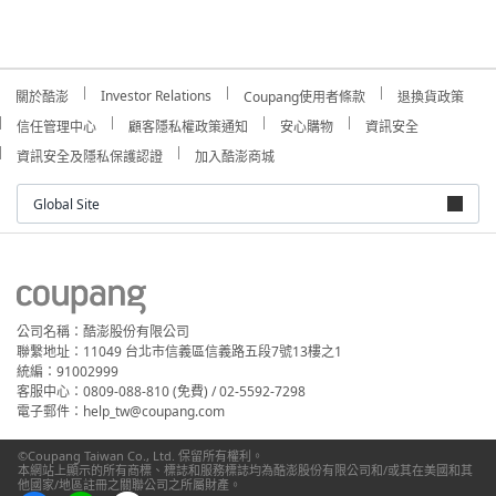
Investor Relations
關於酷澎
Coupang使用者條款
退換貨政策
信任管理中心
顧客隱私權政策通知
安心購物
資訊安全
資訊安全及隱私保護認證
加入酷澎商城
Global Site
公司名稱：酷澎股份有限公司
聯繫地址：11049 台北市信義區信義路五段7號13樓之1
統編：91002999
客服中心：0809-088-810 (免費) / 02-5592-7298
電子郵件：help_tw@coupang.com
©Coupang Taiwan Co., Ltd. 保留所有權利。
本網站上顯示的所有商標、標誌和服務標誌均為酷澎股份有限公司和/或其在美國和其
他國家/地區註冊之關聯公司之所屬財產。