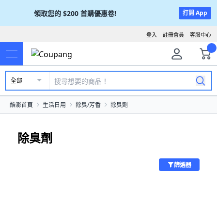
領取您的
$200
首購優惠卷!
打開 App
登入
註冊會員
客服中心
全部
酷澎首頁
生活日用
除臭/芳香
除臭劑
除臭劑
篩選器