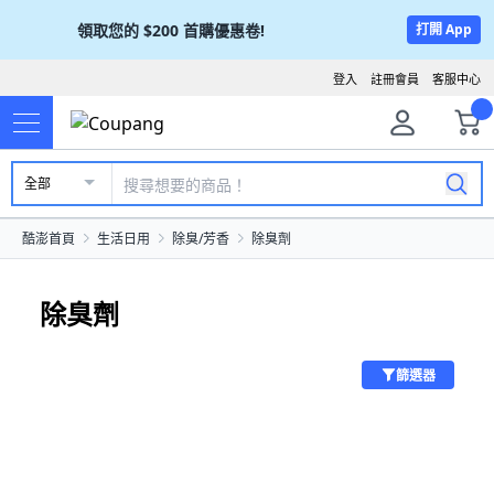
領取您的
$200
首購優惠卷!
打開 App
登入
註冊會員
客服中心
全部
酷澎首頁
生活日用
除臭/芳香
除臭劑
除臭劑
篩選器