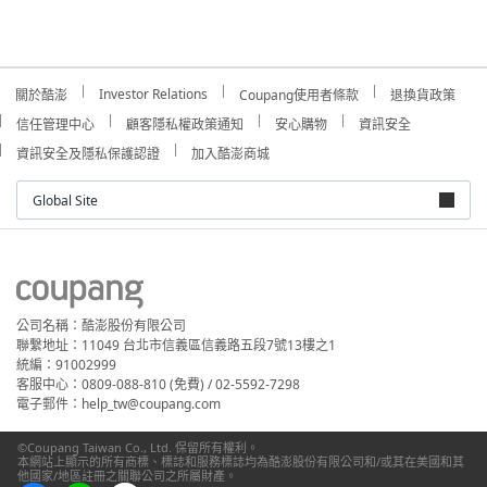
Investor Relations
關於酷澎
Coupang使用者條款
退換貨政策
信任管理中心
顧客隱私權政策通知
安心購物
資訊安全
資訊安全及隱私保護認證
加入酷澎商城
Global Site
公司名稱：酷澎股份有限公司
聯繫地址：11049 台北市信義區信義路五段7號13樓之1
統編：91002999
客服中心：0809-088-810 (免費) / 02-5592-7298
電子郵件：help_tw@coupang.com
©Coupang Taiwan Co., Ltd. 保留所有權利。
本網站上顯示的所有商標、標誌和服務標誌均為酷澎股份有限公司和/或其在美國和其
他國家/地區註冊之關聯公司之所屬財產。