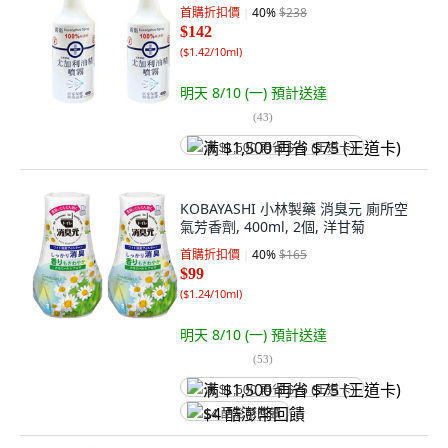
首購折扣價
40
%
$238
$142
(
$1.42/10ml
)
明天 8/10 (一)
預計送達
(
43
)
满 $1,500 再省 $75 (王道卡)
KOBAYASHI 小林製藥 消臭元 廁所空
氣芳香劑, 400ml, 2個, 洋甘菊
首購折扣價
40
%
$165
$99
(
$1.24/10ml
)
明天 8/10 (一)
預計送達
(
53
)
满 $1,500 再省 $75 (王道卡)
$4 酷澎幣回饋