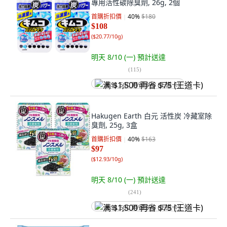
專用活性碳除臭劑, 26g, 2個
首購折扣價
40
%
$180
$108
(
$20.77/10g
)
明天 8/10 (一)
預計送達
(
115
)
满 $1,500 再省 $75 (王道卡)
Hakugen Earth 白元 活性炭 冷藏室除
臭劑, 25g, 3盒
首購折扣價
40
%
$163
$97
(
$12.93/10g
)
明天 8/10 (一)
預計送達
(
241
)
满 $1,500 再省 $75 (王道卡)