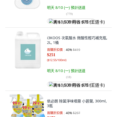
明天 8/10 (一)
預計送達
(
779
)
满 $1,500 再省 $75 (王道卡)
i3KOOS 次氯酸水 微酸性輕巧補充瓶,
2L, 1桶
首購折扣價
40
%
$419
$251
(
$12.55/100ml
)
明天 8/10 (一)
預計送達
(
18
)
满 $1,500 再省 $75 (王道卡)
依必朗 除菌淨味噴霧 小蒼蘭, 300ml,
3瓶
首購折扣價
40
%
$297