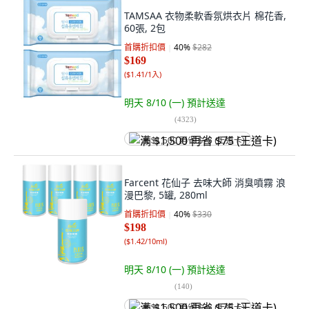
TAMSAA 衣物柔軟香氛烘衣片 棉花香,
60張, 2包
首購折扣價
40
%
$282
$169
(
$1.41/1入
)
明天 8/10 (一)
預計送達
(
4323
)
满 $1,500 再省 $75 (王道卡)
Farcent 花仙子 去味大師 消臭噴霧 浪
漫巴黎, 5罐, 280ml
首購折扣價
40
%
$330
$198
(
$1.42/10ml
)
明天 8/10 (一)
預計送達
(
140
)
满 $1,500 再省 $75 (王道卡)