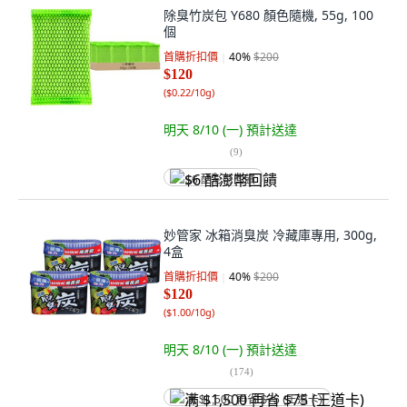
除臭竹炭包 Y680 顏色隨機, 55g, 100
個
首購折扣價
40
%
$200
$120
(
$0.22/10g
)
明天 8/10 (一)
預計送達
(
9
)
$6 酷澎幣回饋
妙管家 冰箱消臭炭 冷藏庫專用, 300g,
4盒
首購折扣價
40
%
$200
$120
(
$1.00/10g
)
明天 8/10 (一)
預計送達
(
174
)
满 $1,500 再省 $75 (王道卡)