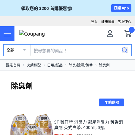
領取您的
$200
首購優惠卷!
打開 App
登入
註冊會員
客服中心
全部
酷澎首頁
火箭速配
日用/紙品
除臭/除濕/芳香
除臭劑
除臭劑
篩選器
ST 雞仔牌 消臭力 部屋消臭力 芳香消
臭劑 英式白茶, 400ml, 3瓶