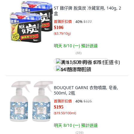
ST 雞仔牌 脫臭炭 冷藏室用, 140g, 2
盒
首購折扣價
40
%
$177
$106
(
$3.79/10g
)
明天 8/10 (一)
預計送達
(
88
)
满 $1,500 再省 $75 (王道卡)
$4 酷澎幣回饋
BOUQUET GARNI 衣物噴霧, 皂香,
500ml, 2瓶
首購折扣價
40
%
$325
$195
(
$19.50/100ml
)
明天 8/10 (一)
預計送達
(
216
)