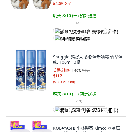
(
$1.29/10ml
)
明天 8/10 (一)
預計送達
(
137
)
满 $1,500 再省 $75 (王道卡)
$4 酷澎幣回饋
Snuggle 熊寶貝 衣物清新噴霧 竹萃淨
味, 100ml, 3瓶
首購折扣價
40
%
$187
$112
(
$37.33/100ml
)
明天 8/10 (一)
預計送達
(
259
)
满 $1,500 再省 $75 (王道卡)
KOBAYASHI 小林製藥 Kimco 冷凍庫