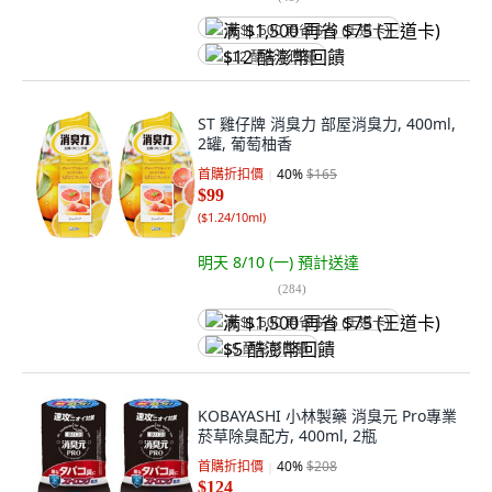
满 $1,500 再省 $75 (王道卡)
$12 酷澎幣回饋
ST 雞仔牌 消臭力 部屋消臭力, 400ml,
2罐, 葡萄柚香
首購折扣價
40
%
$165
$99
(
$1.24/10ml
)
明天 8/10 (一)
預計送達
(
284
)
满 $1,500 再省 $75 (王道卡)
$5 酷澎幣回饋
KOBAYASHI 小林製藥 消臭元 Pro專業
菸草除臭配方, 400ml, 2瓶
首購折扣價
40
%
$208
$124