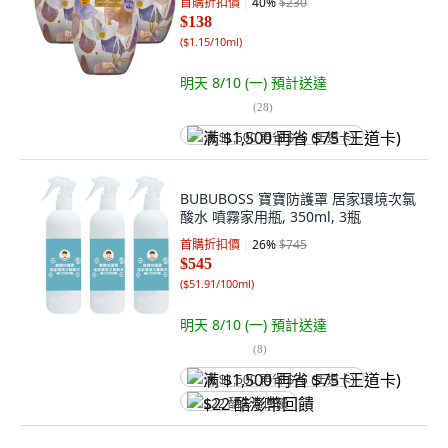
首購折扣價
40
%
$230
$138
(
$1.15/10ml
)
明天 8/10 (一)
預計送達
(
28
)
满 $1,500 再省 $75 (王道卡)
BUBUBOSS 寶寶防護罩 居家環境次氯
酸水 噴霧家用瓶, 350ml, 3瓶
首購折扣價
26
%
$745
$545
(
$51.91/100ml
)
明天 8/10 (一)
預計送達
(
8
)
满 $1,500 再省 $75 (王道卡)
$22 酷澎幣回饋