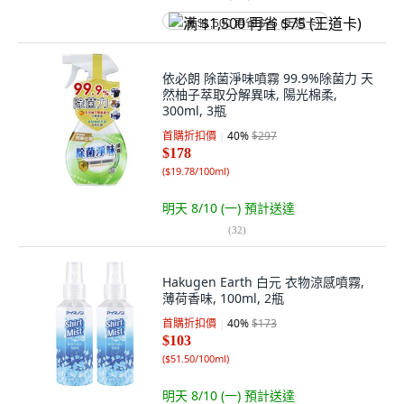
满 $1,500 再省 $75 (王道卡)
依必朗 除菌淨味噴霧 99.9%除菌力 天
然柚子萃取分解異味, 陽光棉柔,
300ml, 3瓶
首購折扣價
40
%
$297
$178
(
$19.78/100ml
)
明天 8/10 (一)
預計送達
(
32
)
Hakugen Earth 白元 衣物涼感噴霧,
薄荷香味, 100ml, 2瓶
首購折扣價
40
%
$173
$103
(
$51.50/100ml
)
明天 8/10 (一)
預計送達