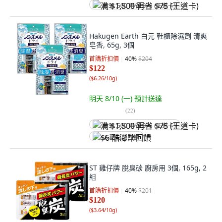
满 $1,500 再省 $75 (王道卡)
Hakugen Earth 白元 鞋櫃除濕劑 清爽
皂香, 65g, 3個
首購折扣價
40
%
$204
$122
(
$6.26/10g
)
明天 8/10 (一)
預計送達
(
22
)
满 $1,500 再省 $75 (王道卡)
$6 酷澎幣回饋
ST 雞仔牌 脫臭碳 廚房用 3個, 165g, 2
組
首購折扣價
40
%
$201
$120
(
$3.64/10g
)