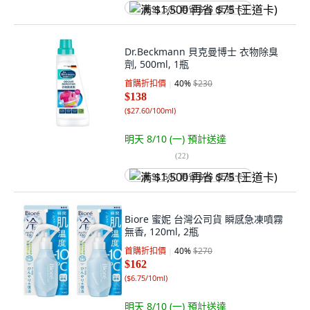
满 $1,500 再省 $75 (王道卡)
Dr.Beckmann 貝克曼博士 衣物除臭
劑, 500ml, 1瓶
首購折扣價
40
%
$230
$138
(
$27.60/100ml
)
明天 8/10 (一)
預計送達
(
22
)
满 $1,500 再省 $75 (王道卡)
Biore 蜜妮 台灣公司貨 瞬感急凍噴霧
無香, 120ml, 2瓶
首購折扣價
40
%
$270
$162
(
$6.75/10ml
)
明天 8/10 (一)
預計送達