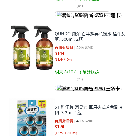
(
63
)
满 $1,500 再省 $75 (王道卡)
QUNDO 康朵 百年經典花露水 桂花艾
草, 500ml, 2瓶
首購折扣價
40
%
$240
$144
(
$1.44/10ml
)
明天 8/10 (一)
預計送達
(
76
)
满 $1,500 再省 $75 (王道卡)
ST 雞仔牌 消臭力 車用夾式芳香劑 4
個, 3.2ml, 1組
首購折扣價
40
%
$200
$120
(
$375.00/10ml
)