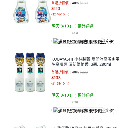
首購折扣價
40
%
$189
$113
(
$2.46/10ml
)
明天 8/10 (一)
預計送達
(
33
)
满 $1,500 再省 $75 (王道卡)
KOBAYASHI 小林製藥 瞬間消臭浴廁用
除臭噴霧 清新綠植香, 3瓶, 280ml
首購折扣價
40
%
$223
$133
(
$1.58/10ml
)
明天 8/10 (一)
預計送達
(
78
)
满 $1,500 再省 $75 (王道卡)