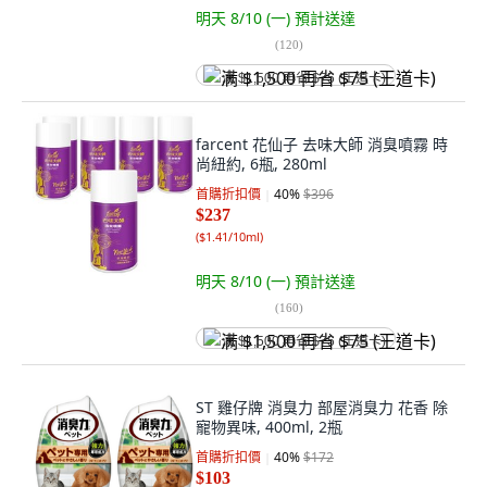
明天 8/10 (一)
預計送達
(
120
)
满 $1,500 再省 $75 (王道卡)
farcent 花仙子 去味大師 消臭噴霧 時
尚紐約, 6瓶, 280ml
首購折扣價
40
%
$396
$237
(
$1.41/10ml
)
明天 8/10 (一)
預計送達
(
160
)
满 $1,500 再省 $75 (王道卡)
ST 雞仔牌 消臭力 部屋消臭力 花香 除
寵物異味, 400ml, 2瓶
首購折扣價
40
%
$172
$103