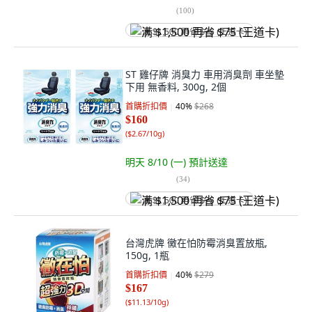
(
100
)
满 $1,500 再省 $75 (王道卡)
ST 雞仔牌 消臭力 車用消臭劑 車坐墊
下用 無香料, 300g, 2個
首購折扣價
40
%
$268
$160
(
$2.67/10g
)
明天 8/10 (一)
預計送達
(
34
)
满 $1,500 再省 $75 (王道卡)
台灣虎牌 黴在怕防霉消臭置放瓶,
150g, 1瓶
首購折扣價
40
%
$279
$167
(
$11.13/10g
)