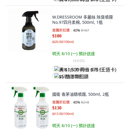
W.DRESSROOM 多麗絲 除臭噴霧
No.97四月柔棉, 500ml, 1瓶
首購折扣價
40
%
$167
$100
(
$20.00/100ml
)
明天 8/10 (一)
預計送達
(
11122
)
满 $1,500 再省 $75 (王道卡)
$5 酷澎幣回饋
國衛 香茅油精噴霧, 500ml, 2瓶
首購折扣價
40
%
$218
$130
(
$13.00/100ml
)
明天 8/10 (一)
預計送達