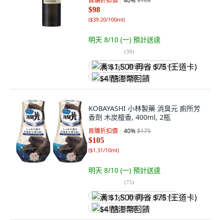
首購折扣價
40
%
$164
$98
(
$39.20/100ml
)
明天 8/10 (一)
預計送達
(
39
)
满 $1,500 再省 $75 (王道卡)
$4 酷澎幣回饋
KOBAYASHI 小林製藥 消臭元 廁所芳
香劑 木炭檀香, 400ml, 2瓶
首購折扣價
40
%
$175
$105
(
$1.31/10ml
)
明天 8/10 (一)
預計送達
(
75
)
满 $1,500 再省 $75 (王道卡)
$4 酷澎幣回饋