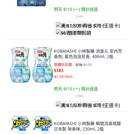
明天 8/10 (一)
預計送達
(
140
)
满 $1,500 再省 $75 (王道卡)
$6 酷澎幣回饋
KOBAYASHI 小林製藥 消臭元 室內芳
香劑, 藍色泡泡皂香, 400ml, 2瓶
首購折扣價
40
%
$173
$103
(
$1.29/10ml
)
明天 8/10 (一)
預計送達
(
180
)
满 $1,500 再省 $75 (王道卡)
KOBAYASHI 小林製藥 瞬間消臭噴霧
日本製 無香味, 230ml, 2瓶