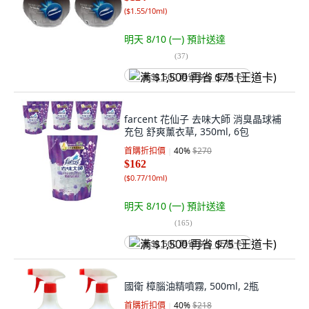
(
$1.55/10ml
)
明天 8/10 (一)
預計送達
(
37
)
满 $1,500 再省 $75 (王道卡)
farcent 花仙子 去味大師 消臭晶球補
充包 舒爽薰衣草, 350ml, 6包
首購折扣價
40
%
$270
$162
(
$0.77/10ml
)
明天 8/10 (一)
預計送達
(
165
)
满 $1,500 再省 $75 (王道卡)
國衛 樟腦油精噴霧, 500ml, 2瓶
首購折扣價
40
%
$218