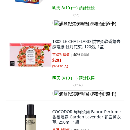
明天 8/10 (一)
預計送達
(
62
)
满 $1,500 再省 $75 (王道卡)
1802 LE CHATELARD 烘衣柔軟香氛去
靜電紙 牡丹花束, 120張, 1盒
首購折扣價
40
%
$486
$291
(
$2.43/1入
)
明天 8/10 (一)
預計送達
(
1737
)
满 $1,500 再省 $75 (王道卡)
COCODOR 珂珂朵爾 Fabric Perfume
香氛噴霧 Garden Lavender 花園薰衣
草, 250ml, 1瓶