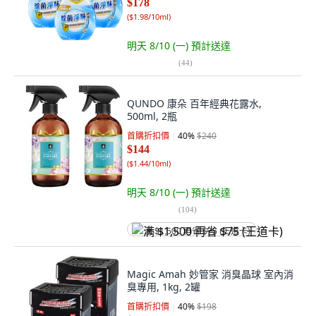
$178
(
$1.98/10ml
)
明天 8/10 (一)
預計送達
(
44
)
QUNDO 康朵 百年經典花露水,
500ml, 2瓶
首購折扣價
40
%
$240
$144
(
$1.44/10ml
)
明天 8/10 (一)
預計送達
(
104
)
满 $1,500 再省 $75 (王道卡)
Magic Amah 妙管家 消臭晶球 室內消
臭專用, 1kg, 2罐
首購折扣價
40
%
$198