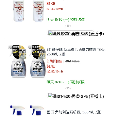
$130
(
$1.30/10ml
)
明天 8/10 (一)
預計送達
(
49
)
满 $1,500 再省 $75 (王道卡)
ST 雞仔牌 新車復活消臭力噴霧 無香,
250ml, 2瓶
首購折扣價
40
%
$236
$141
(
$2.82/10ml
)
明天 8/10 (一)
預計送達
(
25
)
满 $1,500 再省 $75 (王道卡)
國衛 尤加利油精噴霧, 500ml, 2瓶