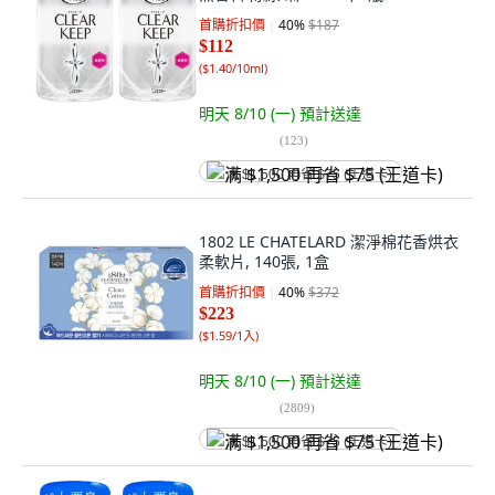
首購折扣價
40
%
$187
$112
(
$1.40/10ml
)
明天 8/10 (一)
預計送達
(
123
)
满 $1,500 再省 $75 (王道卡)
1802 LE CHATELARD 潔淨棉花香烘衣
柔軟片, 140張, 1盒
首購折扣價
40
%
$372
$223
(
$1.59/1入
)
明天 8/10 (一)
預計送達
(
2809
)
满 $1,500 再省 $75 (王道卡)