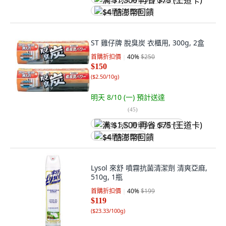
满 $1,500 再省 $75 (王道卡)
$4 酷澎幣回饋
ST 雞仔牌 脫臭炭 衣櫃用, 300g, 2盒
首購折扣價
40
%
$250
$150
(
$2.50/10g
)
明天 8/10 (一)
預計送達
(
45
)
满 $1,500 再省 $75 (王道卡)
$4 酷澎幣回饋
Lysol 來舒 噴霧抗菌清潔劑 清爽亞麻,
510g, 1瓶
首購折扣價
40
%
$199
$119
(
$23.33/100g
)