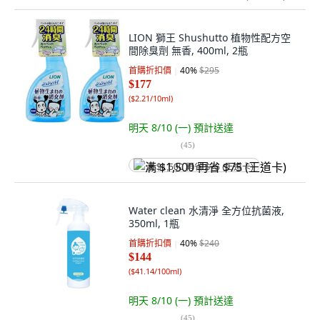
LION 獅王 Shushutto 植物性配方空
間除臭劑 無香, 400ml, 2瓶
首購折扣價
40
%
$295
$177
(
$2.21/10ml
)
明天 8/10 (一)
預計送達
(
45
)
满 $1,500 再省 $75 (王道卡)
Water clean 水清淨 全方位抗菌液,
350ml, 1瓶
首購折扣價
40
%
$240
$144
(
$41.14/100ml
)
明天 8/10 (一)
預計送達
(
45
)