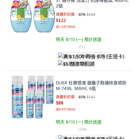
ST 雞仔牌 消臭力 抗尿味體臭, 400ml,
2個
首購折扣價
40
%
$204
$122
(
$1.53/10ml
)
明天 8/10 (一)
預計送達
(
71
)
满 $1,500 再省 $75 (王道卡)
$5 酷澎幣回饋
DUER 杜爾德澳 銀離子鞋襪除臭噴劑
M-7436, 360ml, 6瓶
首購折扣價
40
%
$147
$88
(
$0.41/10ml
)
明天 8/10 (一)
預計送達
(
134
)