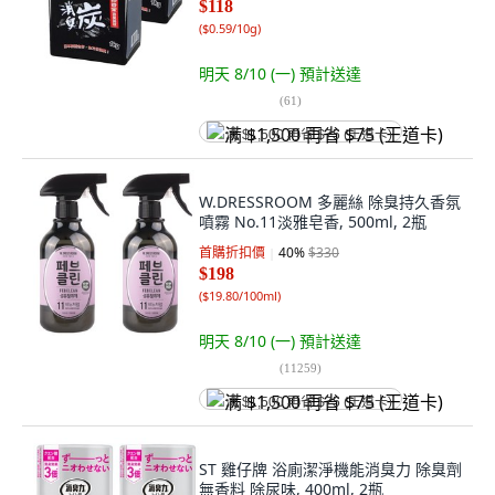
$118
(
$0.59/10g
)
明天 8/10 (一)
預計送達
(
61
)
满 $1,500 再省 $75 (王道卡)
W.DRESSROOM 多麗絲 除臭持久香氛
噴霧 No.11淡雅皂香, 500ml, 2瓶
首購折扣價
40
%
$330
$198
(
$19.80/100ml
)
明天 8/10 (一)
預計送達
(
11259
)
满 $1,500 再省 $75 (王道卡)
ST 雞仔牌 浴廁潔淨機能消臭力 除臭劑
無香料 除尿味, 400ml, 2瓶