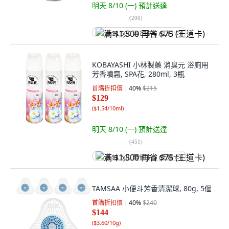
明天 8/10 (一)
預計送達
(
200
)
满 $1,500 再省 $75 (王道卡)
KOBAYASHI 小林製藥 消臭元 浴廁用
芳香噴霧, SPA花, 280ml, 3瓶
首購折扣價
40
%
$215
$129
(
$1.54/10ml
)
明天 8/10 (一)
預計送達
(
451
)
满 $1,500 再省 $75 (王道卡)
TAMSAA 小便斗芳香清潔球, 80g, 5個
首購折扣價
40
%
$240
$144
(
$3.60/10g
)