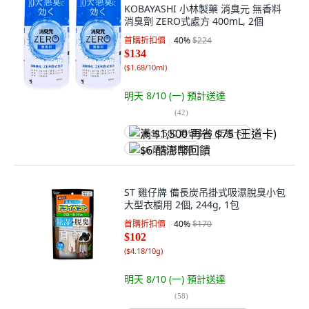
KOBAYASHI 小林製藥 消臭元 無香料
消臭劑 ZERO式處方 400mL, 2個
首購折扣價
40
%
$224
$134
(
$1.68/10ml
)
明天 8/10 (一)
預計送達
(
42
)
满 $1,500 再省 $75 (王道卡)
$6 酷澎幣回饋
ST 雞仔牌 備長炭吊掛式吸濕脫臭小包
大型衣櫥用 2個, 244g, 1包
首購折扣價
40
%
$170
$102
(
$4.18/10g
)
明天 8/10 (一)
預計送達
(
58
)