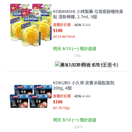
KOBAYASHI 小林製藥 垃圾廚餘桶除臭
貼 清新檸檬, 2.7ml, 3個
首購折扣價
40
%
$168
$100
(
$123.46/10ml
)
明天 8/10 (一)
預計送達
(
76
)
满 $1,500 再省 $75 (王道卡)
KOKUBO 小久保 炭番冰箱脫臭劑,
200g, 4個
首購折扣價
40
%
$180
$108
(
$1.35/10g
)
明天 8/10 (一)
預計送達
(
237
)