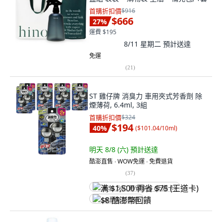
首購折扣價
$916
$666
27
%
運費 $195
8/11 星期二
預計送達
免運
(
21
)
ST 雞仔牌 消臭力 車用夾式芳香劑 除
煙薄荷, 6.4ml, 3組
首購折扣價
$324
$194
40
%
(
$101.04/10ml
)
明天 8/8 (六)
預計送達
酷澎直售 ∙ WOW免運 ∙ 免費退貨
(
37
)
满 $1,500 再省 $75 (王道卡)
$8 酷澎幣回饋