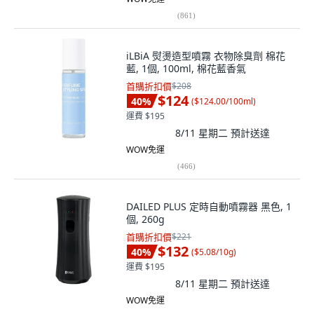
(
861
)
iLBiA 熨燙造型噴霧 衣物除臭劑 棉花
藍, 1個, 100ml, 棉花藍香氣
首購折扣價
$208
$124
40
%
(
$124.00/100ml
)
運費 $195
8/11 星期二
預計送達
WOW免運
(
466
)
DAILED PLUS 定時自動噴霧器 黑色, 1
個, 260g
首購折扣價
$221
$132
40
%
(
$5.08/10g
)
運費 $195
8/11 星期二
預計送達
WOW免運