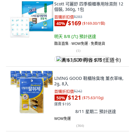
Scott 可麗舒 四季櫥櫃專用除濕劑 12
個裝, 360g, 1包
首購折扣價
$283
$169
40
%
(
$169.00/1個
)
明天 8/8 (六)
預計送達
酷澎直售 ∙ WOW免運 ∙ 免費退貨
(
1
)
满 $1,500 再省 $75 (王道卡)
LIVING GOOD 鞋櫃除臭塊 薰衣草味,
2g, 8入
首購折扣價
$242
$121
50
%
(
$75.63/10g
)
運費 $195
8/11 星期二
預計送達
WOW免運
(
364
)