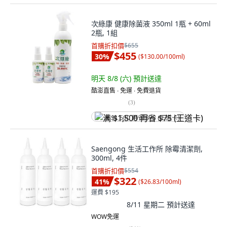
次綠康 健康除菌液 350ml 1瓶 + 60ml
2瓶, 1組
首購折扣價
$655
$455
30
%
(
$130.00/100ml
)
明天 8/8 (六)
預計送達
酷澎直售 ∙ 免運 ∙ 免費退貨
(
3
)
满 $1,500 再省 $75 (王道卡)
Saengong 生活工作所 除霉清潔劑,
300ml, 4件
首購折扣價
$554
$322
41
%
(
$26.83/100ml
)
運費 $195
8/11 星期二
預計送達
WOW免運