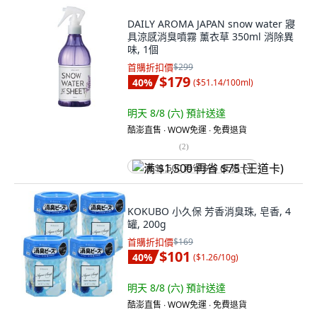
DAILY AROMA JAPAN snow water 寢
具涼感消臭噴霧 薰衣草 350ml 消除異
味, 1個
首購折扣價
$299
$179
40
%
(
$51.14/100ml
)
明天 8/8 (六)
預計送達
酷澎直售 ∙ WOW免運 ∙ 免費退貨
(
2
)
满 $1,500 再省 $75 (王道卡)
KOKUBO 小久保 芳香消臭珠, 皂香, 4
罐, 200g
首購折扣價
$169
$101
40
%
(
$1.26/10g
)
明天 8/8 (六)
預計送達
酷澎直售 ∙ WOW免運 ∙ 免費退貨