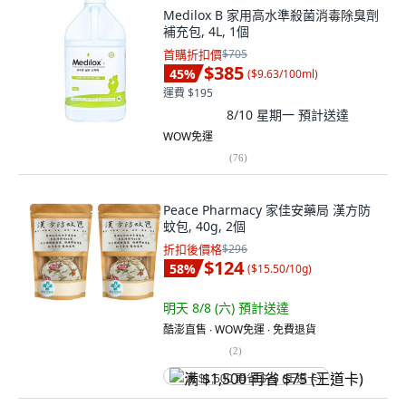
Medilox B 家用高水準殺菌消毒除臭劑
補充包, 4L, 1個
首購折扣價
$705
$385
45
%
(
$9.63/100ml
)
運費 $195
8/10 星期一
預計送達
WOW免運
(
76
)
Peace Pharmacy 家佳安藥局 漢方防
蚊包, 40g, 2個
折扣後價格
$296
$124
58
%
(
$15.50/10g
)
明天 8/8 (六)
預計送達
酷澎直售 ∙ WOW免運 ∙ 免費退貨
(
2
)
满 $1,500 再省 $75 (王道卡)