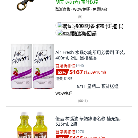
明天 8/8 (六)
預計送達
酷澎直售 ∙ WOW免運 ∙ 免費退貨
(
9
)
满 $1,500 再省 $75 (王道卡)
$12 酷澎幣回饋
Air Fresh 水晶水廁所用芳香劑 正裝,
400ml, 2個, 黑櫻桃香
首購折扣價
$445
$167
62
%
(
$2.09/10ml
)
運費 $195
8/11 星期二
預計送達
WOW免運
(
6641
)
優品 樟腦油 柴語錄聯名款 補充瓶,
525ml, 2瓶
首購折扣價
$278