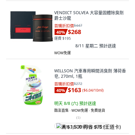
VENDICT SOLVEA 大容量固體除臭劑
爵士沙龍
首購折扣價
$447
$268
40
%
運費 $195
8/11 星期二
預計送達
WOW免運
WILLSON 汽車專用瞬間消臭劑 薄荷香
皂, 270ml, 1瓶
首購折扣價
$272
$163
40
%
(
$6.04/10ml
)
明天 8/8 (六)
預計送達
酷澎直售 ∙ WOW免運 ∙ 免費退貨
(
1
)
满 $1,500 再省 $75 (王道卡)