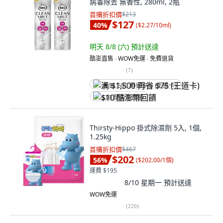
病毒除去 無香性, 280ml, 2瓶
首購折扣價
$213
$127
40
%
(
$2.27/10ml
)
明天 8/8 (六)
預計送達
酷澎直售 ∙ WOW免運 ∙ 免費退貨
(
7
)
满 $1,500 再省 $75 (王道卡)
$10 酷澎幣回饋
Thirsty-Hippo 掛式除濕劑 5入, 1個,
1.25kg
首購折扣價
$467
$202
56
%
(
$202.00/1個
)
運費 $195
8/10 星期一
預計送達
WOW免運
(
220
)