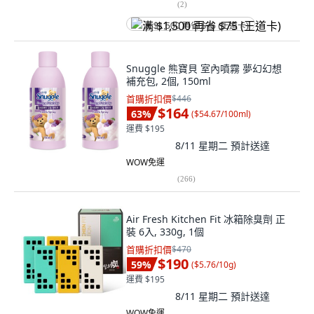
(
2
)
满 $1,500 再省 $75 (王道卡)
Snuggle 熊寶貝 室內噴霧 夢幻幻想
補充包, 2個, 150ml
首購折扣價
$446
$164
63
%
(
$54.67/100ml
)
運費 $195
8/11 星期二
預計送達
WOW免運
(
266
)
Air Fresh Kitchen Fit 冰箱除臭劑 正
裝 6入, 330g, 1個
首購折扣價
$470
$190
59
%
(
$5.76/10g
)
運費 $195
8/11 星期二
預計送達
WOW免運