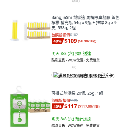
(
841
)
BangJiaShi 幫家適 馬桶除臭凝膠 黃色
檸檬 補充瓶 54g x 9瓶 + 推桿 8g x 9
支, 558g, 2組
首購折扣價
$182
$109
40
%
(
$0.98/10g
)
明天 8/8 (六)
預計送達
酷澎直售 ∙ WOW免運 ∙ 免費退貨
(
5
)
满 $1,500 再省 $75 (王道卡)
可掛式除濕袋 20個, 25g, 1組
首購折扣價
$195
$117
40
%
(
$117.00/1個
)
明天 8/8 (六)
預計送達
酷澎直售 ∙ WOW免運 ∙ 免費退貨