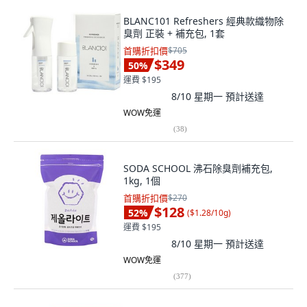
BLANC101 Refreshers 經典款織物除
臭劑 正裝 + 補充包, 1套
首購折扣價
$705
$349
50
%
運費 $195
8/10 星期一
預計送達
WOW免運
(
38
)
SODA SCHOOL 沸石除臭劑補充包,
1kg, 1個
首購折扣價
$270
$128
52
%
(
$1.28/10g
)
運費 $195
8/10 星期一
預計送達
WOW免運
(
377
)