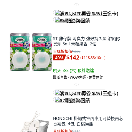
(
4
)
满 $1,500 再省 $75 (王道卡)
$5 酷澎幣回饋
ST 雞仔牌 消臭力 強效持久型 浴廁除
臭劑 6ml 青蘋果香, 2個
首購折扣價
$238
$142
40
%
(
$118.33/10ml
)
明天 8/8 (六)
預計送達
酷澎直售 ∙ WOW免運 ∙ 免費退貨
(
5
)
满 $1,500 再省 $75 (王道卡)
$7 酷澎幣回饋
HONGCHI 掛繩式室內車用可替換內芯
香氛包, 4包, 白桃烏龍
首購折扣價
$115