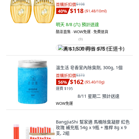
首購折扣價
$198
$118
40
%
(
$1.48/10ml
)
明天 8/8 (六)
預計送達
酷澎直售 ∙ WOW免運 ∙ 免費退貨
(
9
)
满 $1,500 再省 $75 (王道卡)
溫生活 皂香室內除臭劑, 300g, 1個
首購折扣價
$373
$162
56
%
(
$5.40/10g
)
運費 $195
8/11 星期二
預計送達
WOW免運
BangJiaShi 幫家適 馬桶除臭凝膠 紅色
玫瑰 補充瓶 54g x 9瓶 + 推桿 8g x 9
支, 2組