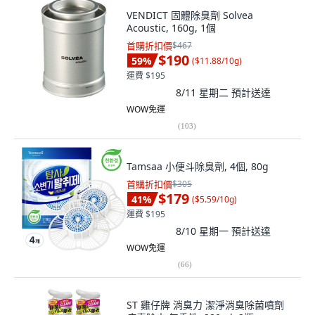
VENDICT 固體除臭劑 Solvea
Acoustic, 160g, 1個
首購折扣價
$467
$190
59
%
(
$11.88/10g
)
運費 $195
8/11 星期二
預計送達
WOW免運
(
103
)
Tamsaa 小便斗除臭劑, 4個, 80g
首購折扣價
$305
$179
41
%
(
$5.59/10g
)
運費 $195
8/10 星期一
預計送達
WOW免運
(
66
)
ST 雞仔牌 消臭力 潔淨消臭除菌噴劑