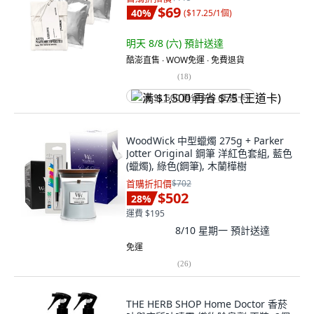
$69
40
%
(
$17.25/1個
)
明天 8/8 (六)
預計送達
酷澎直售 ∙ WOW免運 ∙ 免費退貨
(
18
)
满 $1,500 再省 $75 (王道卡)
WoodWick 中型蠟燭 275g + Parker
Jotter Original 鋼筆 洋紅色套組, 藍色
(蠟燭), 綠色(鋼筆), 木蘭樺樹
首購折扣價
$702
$502
28
%
運費 $195
8/10 星期一
預計送達
免運
(
26
)
THE HERB SHOP Home Doctor 香菸