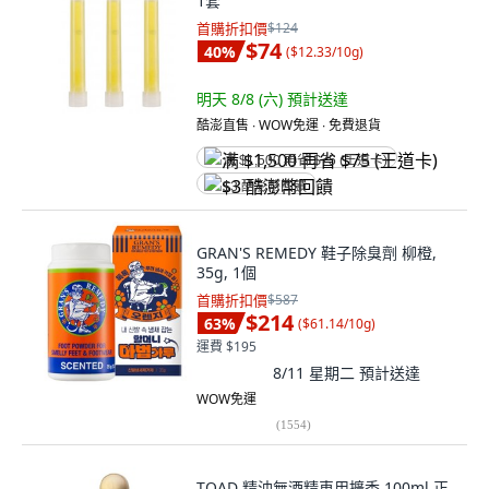
1套
首購折扣價
$124
$74
40
%
(
$12.33/10g
)
明天 8/8 (六)
預計送達
酷澎直售 ∙ WOW免運 ∙ 免費退貨
满 $1,500 再省 $75 (王道卡)
$3 酷澎幣回饋
GRAN'S REMEDY 鞋子除臭劑 柳橙,
35g, 1個
首購折扣價
$587
$214
63
%
(
$61.14/10g
)
運費 $195
8/11 星期二
預計送達
WOW免運
(
1554
)
TOAD 精油無酒精車用擴香 100ml 正