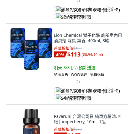
(
2
)
满 $1,500 再省 $75 (王道卡)
$2 酷澎幣回饋
Lion Chemical 獅子化學 廁所室內用
消臭劑 除臭 無香, 400ml, 3罐
首購折扣價
$189
$113
40
%
(
$0.94/10ml
)
明天 8/8 (六)
預計送達
酷澎直售 ∙ WOW免運 ∙ 免費退貨
(
7
)
满 $1,500 再省 $75 (王道卡)
$4 酷澎幣回饋
Pavaruni 台灣公司貨 純單方精油, 杜
松 Juniperberry, 10ml, 1瓶
首購折扣價
$279