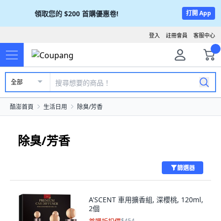
領取您的
$200
首購優惠卷!
打開 App
登入
註冊會員
客服中心
全部
酷澎首頁
生活日用
除臭/芳香
除臭/芳香
篩選器
A'SCENT 車用擴香組, 深櫻桃, 120ml,
2個
$454