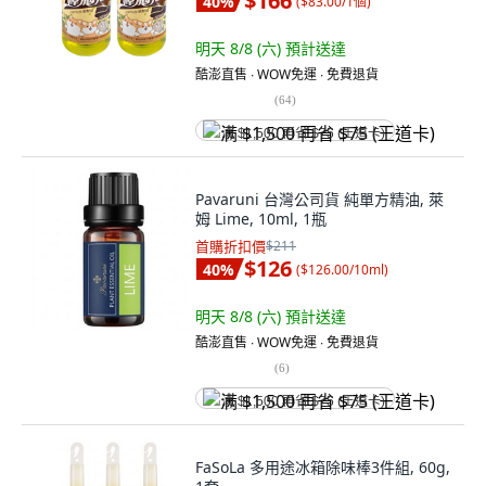
$166
40
%
(
$83.00/1個
)
明天 8/8 (六)
預計送達
酷澎直售 ∙ WOW免運 ∙ 免費退貨
(
64
)
满 $1,500 再省 $75 (王道卡)
Pavaruni 台灣公司貨 純單方精油, 萊
姆 Lime, 10ml, 1瓶
首購折扣價
$211
$126
40
%
(
$126.00/10ml
)
明天 8/8 (六)
預計送達
酷澎直售 ∙ WOW免運 ∙ 免費退貨
(
6
)
满 $1,500 再省 $75 (王道卡)
FaSoLa 多用途冰箱除味棒3件組, 60g,