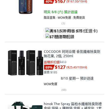
$167
40
%
(
$167.00/10ml
)
明天 8/8 (六)
預計送達
酷澎直售 ∙ WOW免運 ∙ 免費退貨
(
3
)
满 $1,500 再省 $75 (王道卡)
$7 酷澎幣回饋
COCODOR 珂珂朵爾 香氛纖維除臭劑
無花果, 2個, 250ml
首購折扣價
$413
$127
69
%
(
$25.40/100ml
)
運費 $195
8/10 星期一
預計送達
WOW免運
(
68
)
hinok The Spray 扁柏水纖維除臭劑禮
盒組 袋裝 + 購物袋 空瓶 + 補充包, 1套