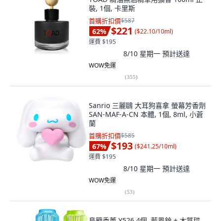
裝, 1個, 卡里斯
首購折扣價
$587
$221
62
%
(
$22.10/10ml
)
運費 $195
8/10 星期一
預計送達
WOW免運
(
355
)
Sanrio 三麗鷗 大耳狗喜拿 螢幕芳香劑
SAN-MAF-A-CN 本體, 1個, 8ml, 小蒼
蘭
首購折扣價
$585
$193
67
%
(
$241.25/10ml
)
運費 $195
8/10 星期一
預計送達
WOW免運
(
53
)
鳥籠香薰 Y526 4個, 藍風鈴 + 木質珙