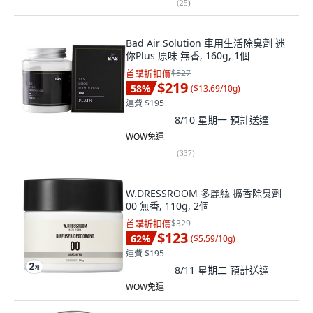
(
25
)
Bad Air Solution 車用生活除臭劑 迷
你Plus 原味 無香, 160g, 1個
首購折扣價
$527
$219
58
%
(
$13.69/10g
)
運費 $195
8/10 星期一
預計送達
WOW免運
(
337
)
W.DRESSROOM 多麗絲 擴香除臭劑
00 無香, 110g, 2個
首購折扣價
$329
$123
62
%
(
$5.59/10g
)
運費 $195
8/11 星期二
預計送達
WOW免運