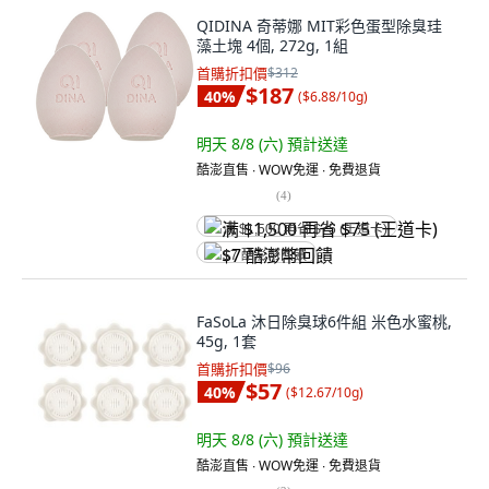
QIDINA 奇蒂娜 MIT彩色蛋型除臭珪
藻土塊 4個, 272g, 1組
首購折扣價
$312
$187
40
%
(
$6.88/10g
)
明天 8/8 (六)
預計送達
酷澎直售 ∙ WOW免運 ∙ 免費退貨
(
4
)
满 $1,500 再省 $75 (王道卡)
$7 酷澎幣回饋
FaSoLa 沐日除臭球6件組 米色水蜜桃,
45g, 1套
首購折扣價
$96
$57
40
%
(
$12.67/10g
)
明天 8/8 (六)
預計送達
酷澎直售 ∙ WOW免運 ∙ 免費退貨