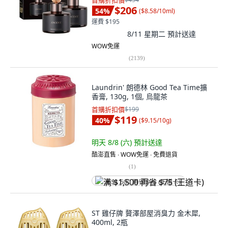
首購折扣價
$206
54
%
(
$8.58/10ml
)
運費 $195
8/11 星期二
預計送達
WOW免運
(
2139
)
Laundrin' 朗德林 Good Tea Time擴
香膏, 130g, 1個, 烏龍茶
首購折扣價
$199
$119
40
%
(
$9.15/10g
)
明天 8/8 (六)
預計送達
酷澎直售 ∙ WOW免運 ∙ 免費退貨
(
1
)
满 $1,500 再省 $75 (王道卡)
ST 雞仔牌 贅澤部屋消臭力 金木犀,
400ml, 2瓶