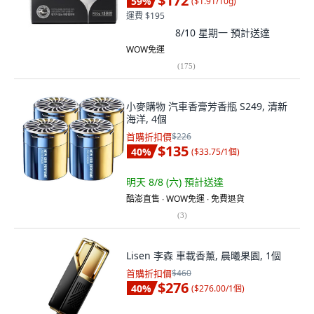
$172
59
%
(
$1.91/10g
)
運費 $195
8/10 星期一
預計送達
WOW免運
(
175
)
小麥購物 汽車香膏芳香瓶 S249, 清新
海洋, 4個
首購折扣價
$226
$135
40
%
(
$33.75/1個
)
明天 8/8 (六)
預計送達
酷澎直售 ∙ WOW免運 ∙ 免費退貨
(
3
)
Lisen 李森 車載香薰, 晨曦果園, 1個
首購折扣價
$460
$276
40
%
(
$276.00/1個
)