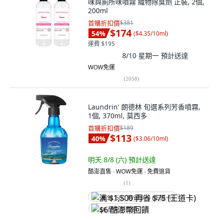
味與廁所味噴霧 織物除臭劑 正裝, 2個,
200ml
首購折扣價
$381
$174
54
%
(
$4.35/10ml
)
運費 $195
8/10 星期一
預計送達
WOW免運
(
2058
)
Laundrin' 朗德林 旬選系列芳香噴霧,
1個, 370ml, 莫西多
首購折扣價
$189
$113
40
%
(
$3.06/10ml
)
明天 8/8 (六)
預計送達
酷澎直售 ∙ WOW免運 ∙ 免費退貨
(
1
)
满 $1,500 再省 $75 (王道卡)
$6 酷澎幣回饋