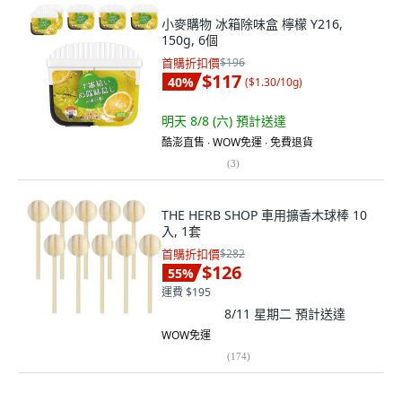
小麥購物 冰箱除味盒 檸檬 Y216,
150g, 6個
首購折扣價
$196
$117
40
%
(
$1.30/10g
)
明天 8/8 (六)
預計送達
酷澎直售 ∙ WOW免運 ∙ 免費退貨
(
3
)
THE HERB SHOP 車用擴香木球棒 10
入, 1套
首購折扣價
$282
$126
55
%
運費 $195
8/11 星期二
預計送達
WOW免運
(
174
)