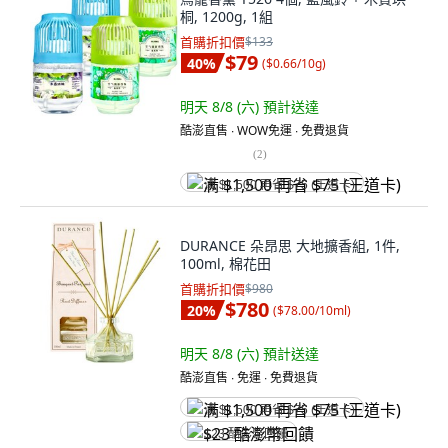
桐, 1200g, 1組
首購折扣價
$133
$79
40
%
(
$0.66/10g
)
明天 8/8 (六)
預計送達
酷澎直售 ∙ WOW免運 ∙ 免費退貨
(
2
)
满 $1,500 再省 $75 (王道卡)
DURANCE 朵昂思 大地擴香組, 1件,
100ml, 棉花田
首購折扣價
$980
$780
20
%
(
$78.00/10ml
)
明天 8/8 (六)
預計送達
酷澎直售 ∙ 免運 ∙ 免費退貨
满 $1,500 再省 $75 (王道卡)
$23 酷澎幣回饋