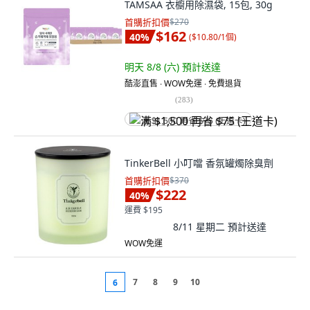
TAMSAA 衣櫥用除濕袋, 15包, 30g
首購折扣價
$270
$162
40
%
(
$10.80/1個
)
明天 8/8 (六)
預計送達
酷澎直售 ∙ WOW免運 ∙ 免費退貨
(
283
)
满 $1,500 再省 $75 (王道卡)
TinkerBell 小叮噹 香氛罐燭除臭劑
首購折扣價
$370
$222
40
%
運費 $195
8/11 星期二
預計送達
WOW免運
7
8
9
10
6