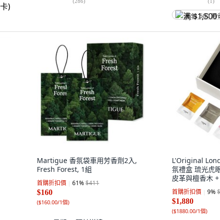
(
286
)
(
1
)
满 $1,500 再
Martigue 香氛袋車用芳香劑2入,
L'Original 
Fresh Forest, 1組
氛禮盒 琉光虎眼
皮革與檀香木 
首購折扣價
61
%
$411
花, 1套
首購折扣價
9
%
$160
$1,880
(
$160.00/1個
)
(
$1880.00/1個
)