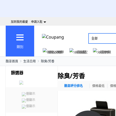
加到我的最愛
申請入駐
全部
類別
爸氣父親節
火箭速配
火箭跨境
酷澎首頁
生活日用
除臭/芳香
篩選器
除臭/芳香
酷澎評分排名
價格最低
價
僅顯示
僅顯示
僅顯示