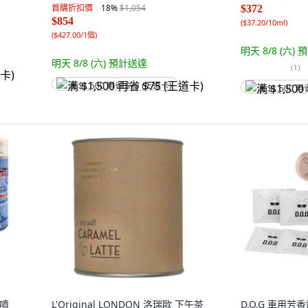
首購折扣價
18
%
$1,054
$372
$854
(
$37.20/10ml
)
(
$427.00/1個
)
明天 8/8 (六)
預
明天 8/8 (六)
預計送達
(
1
)
满 $1,500 再省 $75 (王道卡)
满 $1,500 再
臭噴
L'Original LONDON 洛瑞歐 下午茶
D.O.G 車用芳