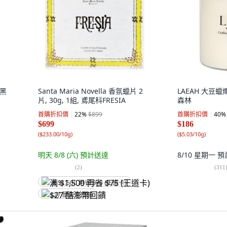
 黑
Santa Maria Novella 香氛蠟片 2
LAEAH 大豆蠟燭,
片, 30g, 1組, 鳶尾科FRESIA
森林
首購折扣價
22
%
$899
首購折扣價
40
%
$699
$186
(
$233.00/10g
)
(
$5.03/10g
)
明天 8/8 (六)
預計送達
8/10 星期一
預
(
2
)
(
311
满 $1,500 再省 $75 (王道卡)
$27 酷澎幣回饋