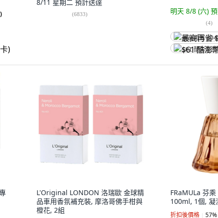
8/11 星期二
預計送達
明天 8/8 (六)
預
)
(
6833
)
(
4
)
最高再省 $94
$61 酷澎幣
箱專
L'Original LONDON 洛瑞歐 金球精
FRaMULa 芬
品車用香氛補充裝, 摩洛哥佛手柑與
100ml, 1個,
橙花, 2組
折扣後價格
57
%