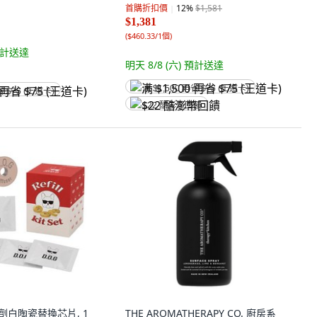
首購折扣價
12
%
$1,581
$1,381
(
$460.33/1個
)
計送達
明天 8/8 (六)
預計送達
满 $1,500 再省 $75 (王道卡)
省 $75 (王道卡)
$22 酷澎幣回饋
香劑白陶瓷替換芯片, 1
THE AROMATHERAPY CO. 廚房系