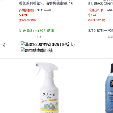
香氛系列香氛包, 海鹽焦糖拿鐵, 1組
組, Black Cher
首購折扣價
34
%
$579
首購折扣價
74
%
$379
$274
(
$379.00/1個
)
(
$274.00/1個
)
明天 8/8 (六)
預計送達
8/10 星期一
預
(
1
)
(
122
满 $1,500 再省 $75 (王道卡)
$14 酷澎幣回饋