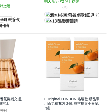
明天 8/8 (六)
預計送達
計送達
(
12
)
满 $1,500 再省 $75 (王道卡)
 (王道卡)
$18 酷澎幣回饋
回饋
乘 香氛機補充瓶,
L'Original LONDON 洛瑞歐 精品車
 凝澄桃木
用香氛補充裝 2個, 野柑桔與小蒼蘭,
3組
$880