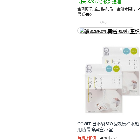
明天 8/8 (六)
預計送達
全新商品
,
盒損福利品 – 全新未開封
(2
最低
490
(
15
)
满 $1,500 再省 $75 (王道卡)
COGIT 日本製BIO長效馬桶水
用防霉除臭盒, 2盒
首購折扣價
40
%
$252