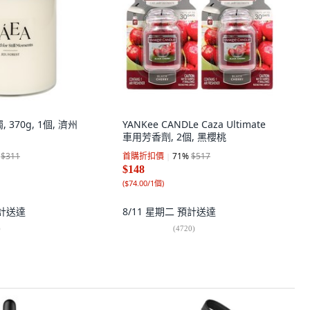
 370g, 1個, 濟州
YANKee CANDLe Caza Ultimate
車用芳香劑, 2個, 黑櫻桃
$311
首購折扣價
71
%
$517
$148
(
$74.00/1個
)
計送達
8/11 星期二
預計送達
)
(
4720
)