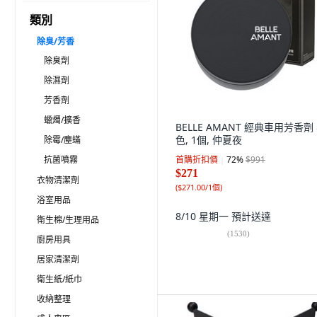
類別
除臭/芳香
除臭劑
除濕劑
芳香劑
蠟燭/擴香
BELLE AMANT 經典車用芳香劑
色, 1個, 仲夏夜
除霉/塵蟎
抗菌噴霧
首購折扣價
72
%
$991
$271
衣物清潔劑
(
$271.00/1個
)
浴室用品
8/10 星期一
預計送達
衛生棉/生理用品
(
1530
)
廚房用具
居家清潔劑
衛生紙/紙巾
收納整理