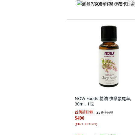
满 $1,500 再省 $75 (王道卡)
NOW Foods 精油 快樂鼠尾草,
30ml, 1瓶
首購折扣價
28
%
$690
$490
(
$163.33/10ml
)