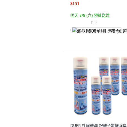
$151
明天 8/8 (六)
預計送達
(
15
)
满 $1,500 再省 $75 (王道卡)
DUER 杜爾德澳 銀離子鞋襪除