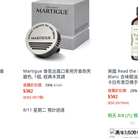
芳香
Martigue 香氛出風口車用芳香劑夾
英國 Read the L
銀色, 1個, 經典木質調
Blanc 去味精油香
卡拉布里亞佛手
首購折扣價
59
%
$749
首購折扣價
28
%
$302
$502
(
$302.00/1個
)
(
$50.20/10ml
)
8/11 星期二
預計送達
明天 8/8 (六)
預
(
1
)
满 $1,500 再