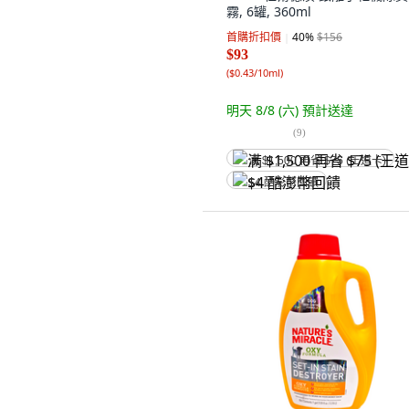
霧, 6罐, 360ml
首購折扣價
40
%
$156
$93
(
$0.43/10ml
)
明天 8/8 (六)
預計送達
(
9
)
满 $1,500 再省 $75 (王道卡)
$4 酷澎幣回饋