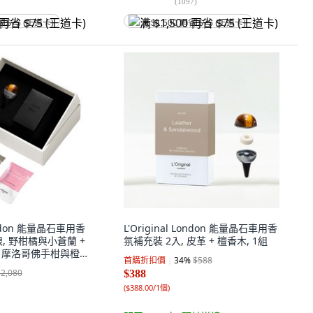
(
1097
)
省 $75 (王道卡)
满 $1,500 再省 $75 (王道卡)
London 能量晶石車用香
L'Original London 能量晶石車用香
, 野柑橘與小蒼蘭 +
氛補充裝 2入, 皮革 + 檀香木, 1組
+ 摩洛哥佛手柑與橙
首購折扣價
34
%
$588
$2,080
$388
(
$388.00/1個
)