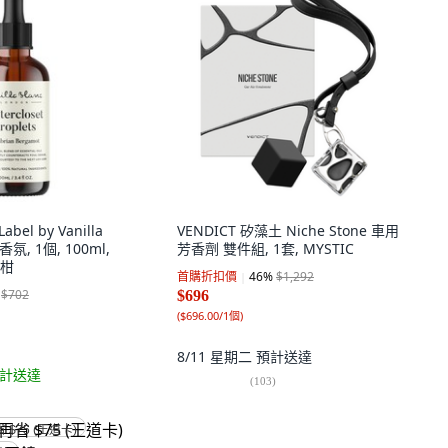
abel by Vanilla
VENDICT 矽藻土 Niche Stone 車用
氛, 1個, 100ml,
芳香劑 雙件組, 1套, MYSTIC
柑
首購折扣價
46
%
$1,292
$702
$696
(
$696.00/1個
)
8/11 星期二
預計送達
計送達
(
103
)
省 $75 (王道卡)