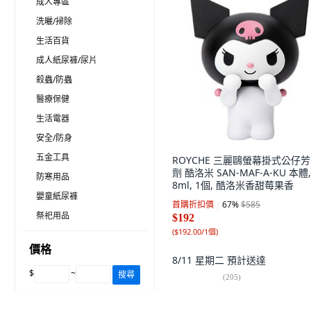
成人專區
洗曬/掃除
生活百貨
成人紙尿褲/尿片
殺蟲/防蟲
醫療保健
生活電器
安全/防身
五金工具
ROYCHE 三麗鷗螢幕掛式公仔
劑 酷洛米 SAN-MAF-A-KU 本體,
防寒用品
8ml, 1個, 酷洛米香甜莓果香
嬰童紙尿褲
首購折扣價
67
%
$585
祭祀用品
$192
(
$192.00/1個
)
價格
8/11 星期二
預計送達
$
~
搜尋
(
205
)