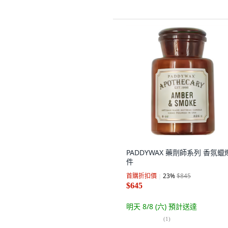
PADDYWAX 藥劑師系列 香氛蠟燭
件
首購折扣價
23
%
$845
$645
明天 8/8 (六)
預計送達
(
1
)