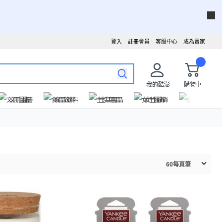
登入
註冊會員
客服中心
成為賣家
我的酷澎
購物車
文具圖書
食品飲料
生活用品
女性服飾
運動戶外
60
每頁筆