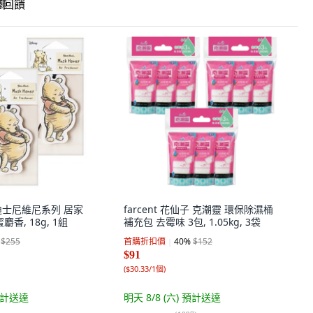
回饋
nd 迪士尼維尼系列 居家
farcent 花仙子 克潮靈 環保除濕桶
麝香, 18g, 1組
補充包 去霉味 3包, 1.05kg, 3袋
$255
首購折扣價
40
%
$152
$91
(
$30.33/1個
)
計送達
明天 8/8 (六)
預計送達