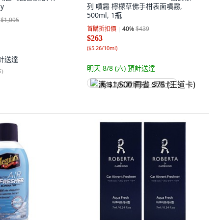
ry
列 噴霧 檸檬草佛手柑表面噴霧,
500ml, 1瓶
$1,095
首購折扣價
40
%
$439
$263
(
$5.26/10ml
)
計送達
明天 8/8 (六)
預計送達
5
)
满 $1,500 再省 $75 (王道卡)