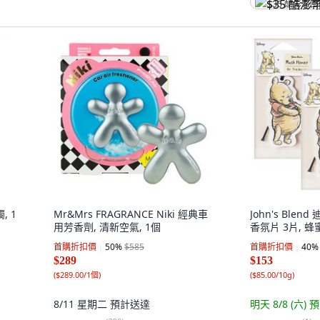
$35 酷澎幣
, 1
Mr&Mrs FRAGRANCE Niki 經典車
John's Ble
用芳香劑, 清新空氣, 1個
香氛片 3片, 蜂蜜
首購折扣價
50
%
$585
首購折扣價
40
%
$289
$153
(
$289.00/1個
)
(
$85.00/10g
)
8/11 星期二
預計送達
明天 8/8 (六)
預