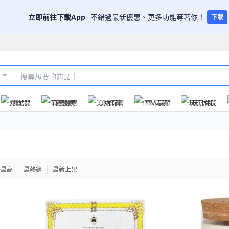
立即前往下載App
不錯過最新優惠、更多功能等著你！
下載
嬰幼兒
保健醫療
美妝保養
個人清潔
玩具休閒
格最高
最熱銷
最新上架