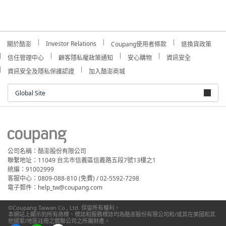
Investor Relations
關於酷澎
Coupang使用者條款
退換貨政策
信任管理中心
顧客隱私權政策通知
安心購物
資訊安全
資訊安全及隱私保護認證
加入酷澎商城
Global Site
公司名稱：酷澎股份有限公司
聯繫地址：11049 台北市信義區信義路五段7號13樓之1
統編：91002999
客服中心：0809-088-810 (免費) / 02-5592-7298
電子郵件：help_tw@coupang.com
©Coupang Taiwan Co., Ltd. 保留所有權利。
本網站上顯示的所有商標、標誌和服務標誌均為酷澎股份有限公司和/或其在美國和其
他國家/地區註冊之關聯公司之所屬財產。