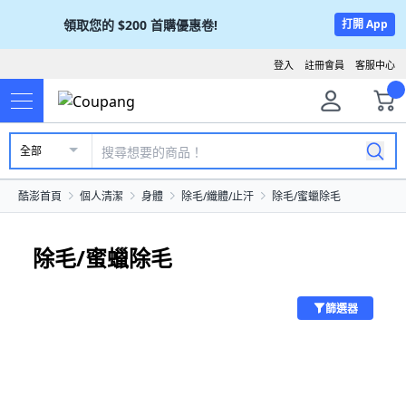
領取您的
$200
首購優惠卷!
打開 App
登入
註冊會員
客服中心
全部
酷澎首頁
個人清潔
身體
除毛/纖體/止汗
除毛/蜜蠟除毛
除毛/蜜蠟除毛
篩選器