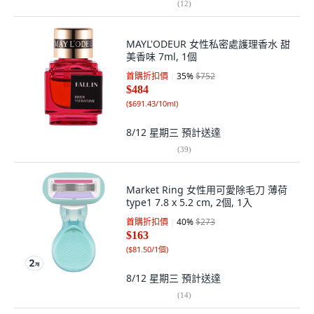
(
12
)
MAYL'ODEUR 女性私密處護理香水 甜
美香味 7ml, 1個
首購折扣價
35
%
$752
$484
(
$691.43/10ml
)
8/12 星期三
預計送達
(
39
)
Market Ring 女性用可愛除毛刀 薄荷
type1 7.8 x 5.2 cm, 2個, 1入
首購折扣價
40
%
$273
$163
(
$81.50/1個
)
8/12 星期三
預計送達
(
14
)