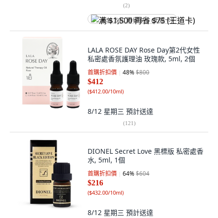
(
2
)
满 $1,500 再省 $75 (王道卡)
LALA ROSE DAY Rose Day第2代女性
私密處香氛護理油 玫瑰款, 5ml, 2個
首購折扣價
48
%
$800
$412
(
$412.00/10ml
)
8/12 星期三
預計送達
(
121
)
DIONEL Secret Love 黑標版 私密處香
水, 5ml, 1個
首購折扣價
64
%
$604
$216
(
$432.00/10ml
)
8/12 星期三
預計送達