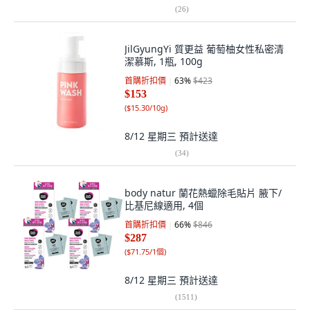
(
26
)
JilGyungYi 質更益 葡萄柚女性私密清
潔慕斯, 1瓶, 100g
首購折扣價
63
%
$423
$153
(
$15.30/10g
)
8/12 星期三
預計送達
(
34
)
body natur 蘭花熱蠟除毛貼片 腋下/
比基尼線適用, 4個
首購折扣價
66
%
$846
$287
(
$71.75/1個
)
8/12 星期三
預計送達
(
1511
)