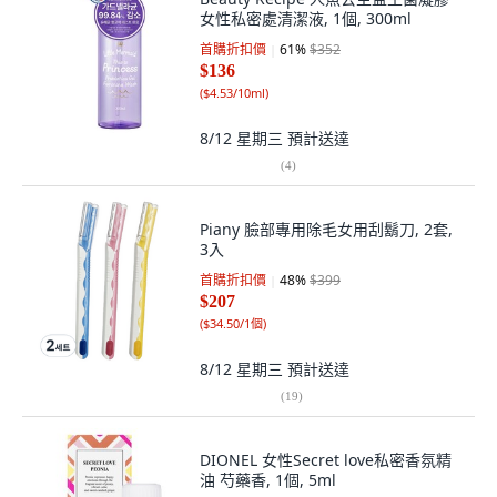
女性私密處清潔液, 1個, 300ml
首購折扣價
61
%
$352
$136
(
$4.53/10ml
)
8/12 星期三
預計送達
(
4
)
Piany 臉部專用除毛女用刮鬍刀, 2套,
3入
首購折扣價
48
%
$399
$207
(
$34.50/1個
)
8/12 星期三
預計送達
(
19
)
DIONEL 女性Secret love私密香氛精
油 芍藥香, 1個, 5ml