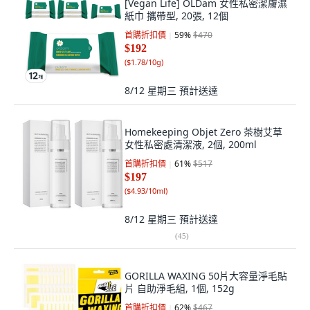
[Vegan Life] OLDam 女性私密潔膚濕
紙巾 攜帶型, 20張, 12個
首購折扣價
59
%
$470
$192
(
$1.78/10g
)
8/12 星期三
預計送達
Homekeeping Objet Zero 茶樹艾草
女性私密處清潔液, 2個, 200ml
首購折扣價
61
%
$517
$197
(
$4.93/10ml
)
8/12 星期三
預計送達
(
45
)
GORILLA WAXING 50片大容量淨毛貼
片 自助淨毛組, 1個, 152g
首購折扣價
62
%
$467