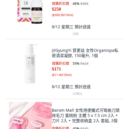
首購折扣價
48
%
$488
$250
(
$500.00/10ml
)
8/12 星期三
預計送達
(
28
)
JilGyungYi 質更益 女性Organispa私
密清潔凝膠, 150毫升, 1個
首購折扣價
59
%
$424
$171
(
$11.40/10ml
)
8/12 星期三
預計送達
(
1082
)
Barom Mall 女性用便攜式可彎曲刀頭
除毛刀 蜜桃粉 主體 5 x 7.5 cm 2入 +
刀片 2入 + 完整收納盒 2入 套組, 2個
首購折扣價
40
%
$330