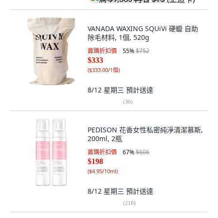
VANADA WAXING SQUiVi 硬蠟 自助
除毛材料, 1個, 520g
首購折扣價
55
%
$752
$333
(
$333.00/1個
)
8/12 星期三
預計送達
(
30
)
PEDISON 花香女性私密純淨清潔慕斯,
200ml, 2瓶
首購折扣價
67
%
$606
$198
(
$4.95/10ml
)
8/12 星期三
預計送達
(
218
)