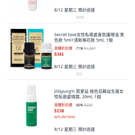
8/12 星期三
預計送達
(
425
)
Secret Iove女性私密處香氛護理油 黑
色款 5ml+清新棉花款 5ml, 1個
首購折扣價
71
%
$1,207
$341
8/12 星期三
預計送達
(
27
)
JilGyungYi 質更益 綠色苔蘚益生菌女
性私密處噴霧, 20ml, 1個
首購折扣價
40
%
$250
$150
(
$75.00/10ml
)
8/12 星期三
預計送達