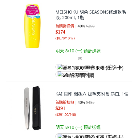
MEISHOKU 明色 SEASONS修護軟毛
液, 200ml, 1瓶
首購折扣價
40
%
$290
$174
(
$8.70/10ml
)
明天 8/10 (一)
預計送達
(
8
)
满 $1,500 再省 $75 (王道卡)
$8 酷澎幣回饋
KAI 貝印 関孫六 拔毛夾附盒 斜口, 1個
首購折扣價
40
%
$485
$291
(
$291.00/1個
)
明天 8/10 (一)
預計送達
满 $1,500 再省 $75 (王道卡)