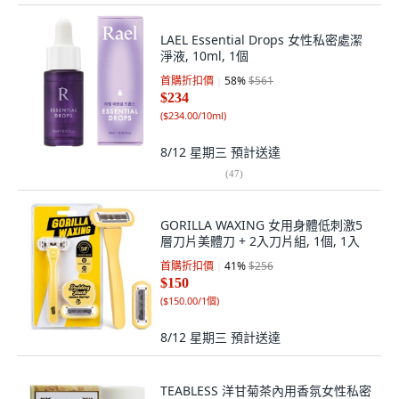
LAEL Essential Drops 女性私密處潔
淨液, 10ml, 1個
首購折扣價
58
%
$561
$234
(
$234.00/10ml
)
8/12 星期三
預計送達
(
47
)
GORILLA WAXING 女用身體低刺激5
層刀片美體刀 + 2入刀片組, 1個, 1入
首購折扣價
41
%
$256
$150
(
$150.00/1個
)
8/12 星期三
預計送達
TEABLESS 洋甘菊茶內用香氛女性私密