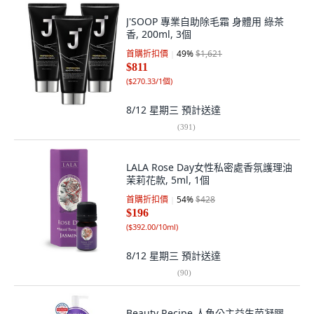
J'SOOP 專業自助除毛霜 身體用 綠茶
香, 200ml, 3個
首購折扣價
49
%
$1,621
$811
(
$270.33/1個
)
8/12 星期三
預計送達
(
391
)
LALA Rose Day女性私密處香氛護理油
茉莉花款, 5ml, 1個
首購折扣價
54
%
$428
$196
(
$392.00/10ml
)
8/12 星期三
預計送達
(
90
)
Beauty Recipe 人魚公主益生菌凝膠