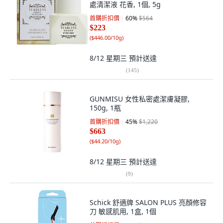
處清潔液 花香, 1個, 5g
首購折扣價
60
%
$564
$223
(
$446.00/10g
)
8/12 星期三
預計送達
(
145
)
GUNMISU 女性私密處潔膚凝膠,
150g, 1瓶
首購折扣價
45
%
$1,220
$663
(
$44.20/10g
)
8/12 星期三
預計送達
(
9
)
Schick 舒適牌 SALON PLUS 亮顏修容
刀 敏感肌用, 1盒, 1個