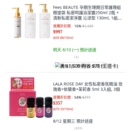
Fees BEAUTE 孕期生理期日常護理組
贈提袋 私密呵護浴潔露250ml 2瓶 +
清新私密潔淨露 沁涼型 130ml, 1組,
250ml
首購折扣價
16
%
$1,197
$997
(
$39.88/10ml
)
明天 8/10 (一)
預計送達
(
1
)
满 $1,500 再省 $75 (王道卡)
LALA ROSE DAY 女性私密香氛精油 玫
瑰香+依蘭香+茉莉香 5ml 3入組, 3個
首購折扣價
54
%
$777
$357
(
$79.33/10ml
)
8/12 星期三
預計送達
(
103
)