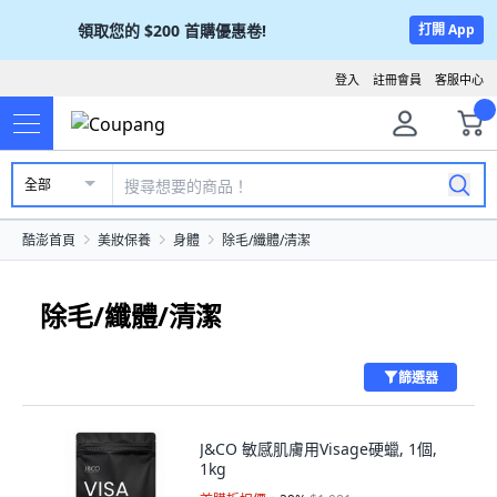
領取您的
$200
首購優惠卷!
打開 App
登入
註冊會員
客服中心
全部
酷澎首頁
美妝保養
身體
除毛/纖體/清潔
除毛/纖體/清潔
篩選器
J&CO 敏感肌膚用Visage硬蠟, 1個,
1kg