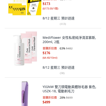
$173
(
$173.00/1個
)
8/12 星期三
預計送達
(
113
)
MediFlower 女性私密純淨清潔慕斯,
200ml, 2瓶
首購折扣價
63
%
$482
$176
(
$4.40/10ml
)
8/12 星期三
預計送達
(
58
)
YIGNW 雙刀頭電動美體除毛器 紫色,
USZK-18, 電動剃毛刀
首購折扣價
28
%
$699
$499