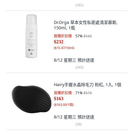
(
161
)
Dr.Orga 草本女性私密處清潔慕斯,
150ml, 1瓶
首購折扣價
57
%
$545
$232
(
$15.47/10ml
)
8/12 星期三
預計送達
(
343
)
Hairy手握水晶除毛刀 粉紅, 1入, 1個
首購折扣價
71
%
$576
$163
(
$163.00/1個
)
8/12 星期三
預計送達
(
50
)