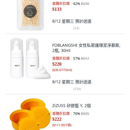
首購折扣價
42
%
$230
$133
8/12 星期三
預計送達
(
13
)
FOBLANGSHI 女性私密護理潔淨慕斯,
2瓶, 30ml
首購折扣價
57
%
$517
$220
(
$36.67/10ml
)
8/12 星期三
預計送達
(
154
)
ZiZUSS 矽膠籃 Y, 2個
首購折扣價
76
%
$935
$222
(
$111.00/1個
)