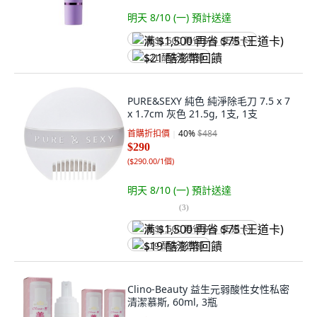
明天 8/10 (一)
預計送達
满 $1,500 再省 $75 (王道卡)
$21 酷澎幣回饋
PURE&SEXY 純色 純淨除毛刀 7.5 x 7
x 1.7cm 灰色 21.5g, 1支, 1支
首購折扣價
40
%
$484
$290
(
$290.00/1個
)
明天 8/10 (一)
預計送達
(
3
)
满 $1,500 再省 $75 (王道卡)
$19 酷澎幣回饋
Clino-Beauty 益生元弱酸性女性私密
清潔慕斯, 60ml, 3瓶