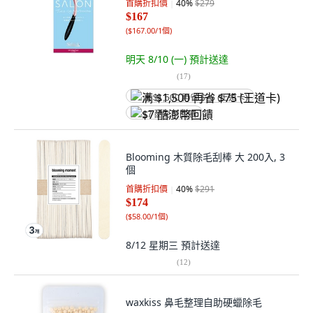
首購折扣價
40
%
$279
$167
(
$167.00/1個
)
明天 8/10 (一)
預計送達
(
17
)
满 $1,500 再省 $75 (王道卡)
$7 酷澎幣回饋
Blooming 木質除毛刮棒 大 200入, 3
個
首購折扣價
40
%
$291
$174
(
$58.00/1個
)
8/12 星期三
預計送達
(
12
)
waxkiss 鼻毛整理自助硬蠟除毛