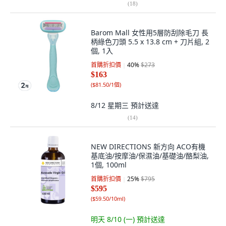
(
18
)
Barom Mall 女性用5層防刮除毛刀 長
柄綠色刀頭 5.5 x 13.8 cm + 刀片組, 2
個, 1入
首購折扣價
40
%
$273
$163
(
$81.50/1個
)
8/12 星期三
預計送達
(
14
)
NEW DIRECTIONS 新方向 ACO有機
基底油/按摩油/保濕油/基礎油/酪梨油,
1個, 100ml
首購折扣價
25
%
$795
$595
(
$59.50/10ml
)
明天 8/10 (一)
預計送達