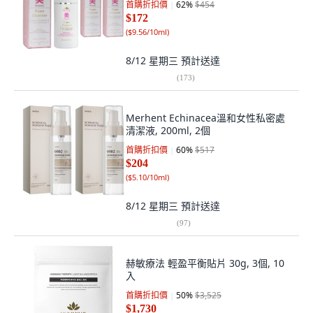
首購折扣價
62
%
$454
$172
(
$9.56/10ml
)
8/12 星期三
預計送達
(
173
)
Merhent Echinacea溫和女性私密處
清潔液, 200ml, 2個
首購折扣價
60
%
$517
$204
(
$5.10/10ml
)
8/12 星期三
預計送達
(
97
)
赫敏療法 輕盈平衡貼片 30g, 3個, 10
入
首購折扣價
50
%
$3,525
$1,730