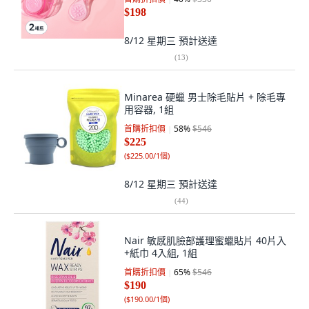
$198
8/12 星期三
預計送達
(
13
)
Minarea 硬蠟 男士除毛貼片 + 除毛專
用容器, 1組
首購折扣價
58
%
$546
$225
(
$225.00/1個
)
8/12 星期三
預計送達
(
44
)
Nair 敏感肌臉部護理蜜蠟貼片 40片入
+紙巾 4入組, 1組
首購折扣價
65
%
$546
$190
(
$190.00/1個
)