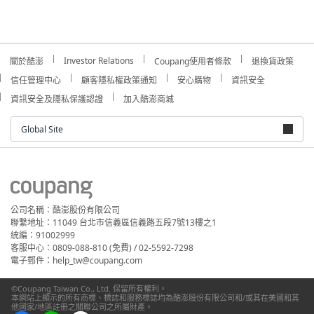
Investor Relations
關於酷澎
Coupang使用者條款
退換貨政策
信任管理中心
顧客隱私權政策通知
安心購物
資訊安全
資訊安全及隱私保護認證
加入酷澎商城
Global Site
公司名稱：酷澎股份有限公司
聯繫地址：11049 台北市信義區信義路五段7號13樓之1
統編：91002999
客服中心：0809-088-810 (免費) / 02-5592-7298
電子郵件：help_tw@coupang.com
©Coupang Taiwan Co., Ltd. 保留所有權利。
本網站上顯示的所有商標、標誌和服務標誌均為酷澎股份有限公司和/或其在美國和其
他國家/地區註冊之關聯公司之所屬財產。