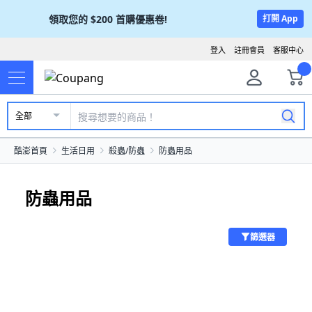
領取您的
$200
首購優惠卷!
打開 App
登入
註冊會員
客服中心
全部
酷澎首頁
生活日用
殺蟲/防蟲
防蟲用品
防蟲用品
篩選器