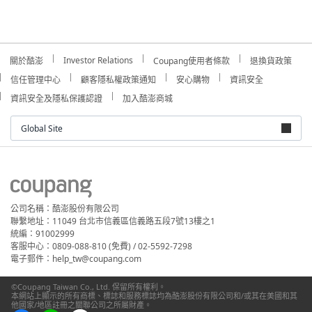
Investor Relations
關於酷澎
Coupang使用者條款
退換貨政策
信任管理中心
顧客隱私權政策通知
安心購物
資訊安全
資訊安全及隱私保護認證
加入酷澎商城
Global Site
公司名稱：酷澎股份有限公司
聯繫地址：11049 台北市信義區信義路五段7號13樓之1
統編：91002999
客服中心：0809-088-810 (免費) / 02-5592-7298
電子郵件：help_tw@coupang.com
©Coupang Taiwan Co., Ltd. 保留所有權利。
本網站上顯示的所有商標、標誌和服務標誌均為酷澎股份有限公司和/或其在美國和其
他國家/地區註冊之關聯公司之所屬財產。