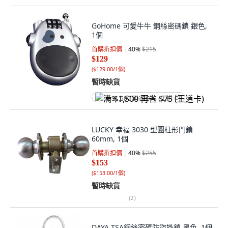
GoHome 可愛牛牛 鋼絲密碼鎖 銀色,
1個
首購折扣價
40
%
$215
$129
(
$129.00/1個
)
暫時缺貨
满 $1,500 再省 $75 (王道卡)
LUCKY 幸福 3030 型圓柱形門鎖
60mm, 1個
首購折扣價
40
%
$255
$153
(
$153.00/1個
)
暫時缺貨
(
2
)
DAYA TSA鋼絲密碼防盜掛鎖 黑色, 1個