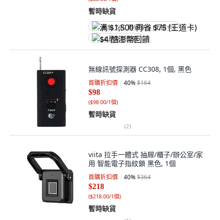
暫時缺貨
满 $1,500 再省 $75 (王道卡)
$4 酷澎幣回饋
無線訊號探測器 CC308, 1個, 黑色
首購折扣價
40
%
$164
$98
(
$98.00/1個
)
暫時缺貨
(
2
)
viita 拉手一體式 抽屜/櫃子/辦公室/家
用 智能電子指紋鎖 黑色, 1個
首購折扣價
40
%
$364
$218
(
$218.00/1個
)
暫時缺貨