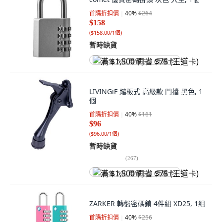
首購折扣價
40
%
$264
$158
(
$158.00/1個
)
暫時缺貨
满 $1,500 再省 $75 (王道卡)
LIVINGiF 踏板式 高級款 門擋 黑色, 1
個
首購折扣價
40
%
$161
$96
(
$96.00/1個
)
暫時缺貨
(
267
)
满 $1,500 再省 $75 (王道卡)
ZARKER 轉盤密碼鎖 4件組 XD25, 1組
首購折扣價
40
%
$256