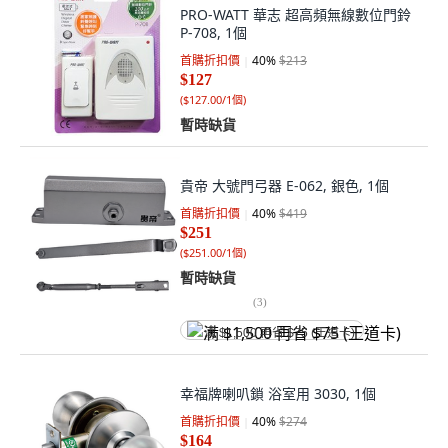
PRO-WATT 華志 超高頻無線數位門鈴
P-708, 1個
首購折扣價
40
%
$213
$127
(
$127.00/1個
)
暫時缺貨
貴帝 大號門弓器 E-062, 銀色, 1個
首購折扣價
40
%
$419
$251
(
$251.00/1個
)
暫時缺貨
(
3
)
满 $1,500 再省 $75 (王道卡)
幸福牌喇叭鎖 浴室用 3030, 1個
首購折扣價
40
%
$274
$164