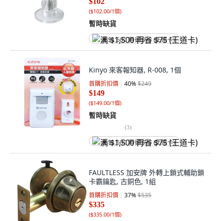
$102
(
$102.00/1個
)
暫時缺貨
满 $1,500 再省 $75 (王道卡)
Kinyo 來客報知器, R-008, 1個
首購折扣價
40
%
$249
$149
(
$149.00/1個
)
暫時缺貨
(
3
)
满 $1,500 再省 $75 (王道卡)
FAULTLESS 加安牌 外轉上鎖式輔助鎖
卡霸鑰匙, 古銅色, 1組
首購折扣價
37
%
$535
$335
(
$335.00/1個
)