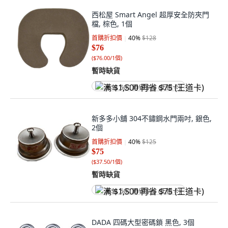
西松屋 Smart Angel 超厚安全防夾門
檔, 棕色, 1個
首購折扣價
40
%
$128
$76
(
$76.00/1個
)
暫時缺貨
满 $1,500 再省 $75 (王道卡)
新多多小舖 304不鏽鋼水門兩吋, 銀色,
2個
首購折扣價
40
%
$125
$75
(
$37.50/1個
)
暫時缺貨
满 $1,500 再省 $75 (王道卡)
DADA 四碼大型密碼鎖 黑色, 3個