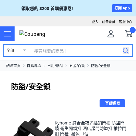
領取您的
$200
首購優惠卷!
打開 App
登入
註冊會員
客服中心
全部
酷澎首頁
首購專區
日用/紙品
五金/百貨
防盜/安全鎖
防盜/安全鎖
篩選器
Kyhome 鋅合金夜光插銷門扣 防盜門
鎖 衛生間鎖扣 酒店房門防盜扣 推拉門
扣 門栓, 黑色, 1個