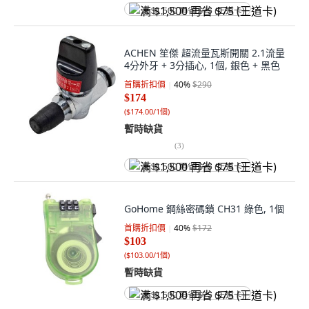
满 $1,500 再省 $75 (王道卡)
ACHEN 笙傑 超流量瓦斯開關 2.1流量
4分外牙 + 3分插心, 1個, 銀色 + 黑色
首購折扣價
40
%
$290
$174
(
$174.00/1個
)
暫時缺貨
(
3
)
满 $1,500 再省 $75 (王道卡)
GoHome 鋼絲密碼鎖 CH31 綠色, 1個
首購折扣價
40
%
$172
$103
(
$103.00/1個
)
暫時缺貨
满 $1,500 再省 $75 (王道卡)