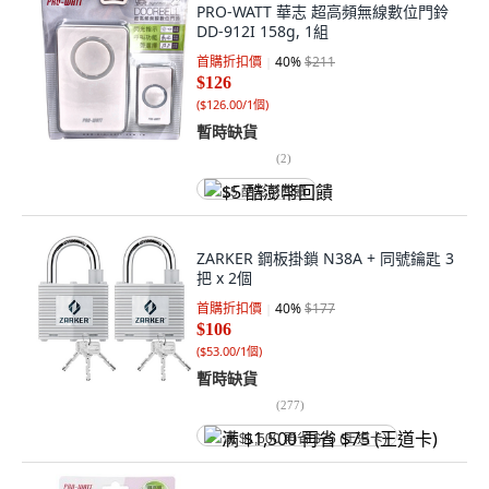
PRO-WATT 華志 超高頻無線數位門鈴
DD-912I 158g, 1組
首購折扣價
40
%
$211
$126
(
$126.00/1個
)
暫時缺貨
(
2
)
$5 酷澎幣回饋
ZARKER 鋼板掛鎖 N38A + 同號鑰匙 3
把 x 2個
首購折扣價
40
%
$177
$106
(
$53.00/1個
)
暫時缺貨
(
277
)
满 $1,500 再省 $75 (王道卡)