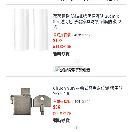
蕉蕉購物 防貓抓透明保護貼 20cm x
5m 透明色 沙發家具防護 耐磨防水, 2
捲
首購折扣價
40
%
$287
$172
(
$86.00/1個
)
暫時缺貨
(
3
)
$8 酷澎幣回饋
Chuen Yun 夾軌式窗戶定位鎖 適用於
室外, 1個
首購折扣價
40
%
$144
$86
(
$86.00/1個
)
暫時缺貨
(
1
)