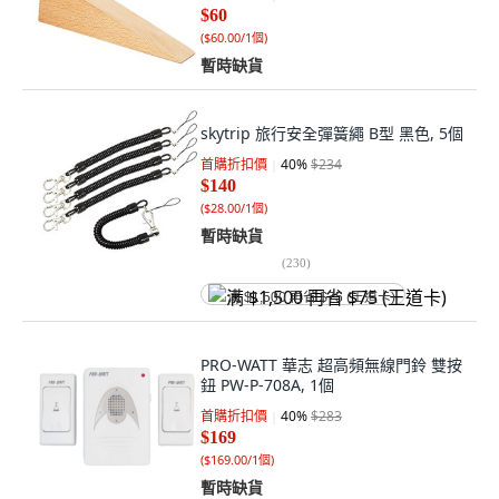
$60
(
$60.00/1個
)
暫時缺貨
skytrip 旅行安全彈簧繩 B型 黑色, 5個
首購折扣價
40
%
$234
$140
(
$28.00/1個
)
暫時缺貨
(
230
)
满 $1,500 再省 $75 (王道卡)
PRO-WATT 華志 超高頻無線門鈴 雙按
鈕 PW-P-708A, 1個
首購折扣價
40
%
$283
$169
(
$169.00/1個
)
暫時缺貨