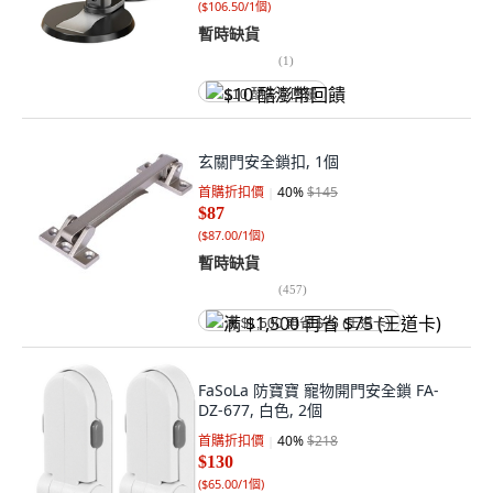
(
$106.50/1個
)
暫時缺貨
(
1
)
$10 酷澎幣回饋
玄關門安全鎖扣, 1個
首購折扣價
40
%
$145
$87
(
$87.00/1個
)
暫時缺貨
(
457
)
满 $1,500 再省 $75 (王道卡)
FaSoLa 防寶寶 寵物開門安全鎖 FA-
DZ-677, 白色, 2個
首購折扣價
40
%
$218
$130
(
$65.00/1個
)