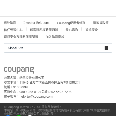
Investor Relations
關於酷澎
Coupang使用者條款
退換貨政策
信任管理中心
顧客隱私權政策通知
安心購物
資訊安全
資訊安全及隱私保護認證
加入酷澎商城
Global Site
公司名稱：酷澎股份有限公司
聯繫地址：11049 台北市信義區信義路五段7號13樓之1
統編：91002999
客服中心：0809-088-810 (免費) / 02-5592-7298
電子郵件：help_tw@coupang.com
©Coupang Taiwan Co., Ltd. 保留所有權利。
本網站上顯示的所有商標、標誌和服務標誌均為酷澎股份有限公司和/或其在美國和其
他國家/地區註冊之關聯公司之所屬財產。