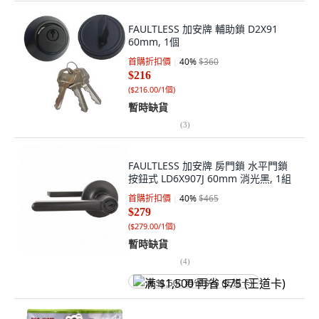
FAULTLESS 加安牌 輔助鎖 D2X91
60mm, 1個
首購折扣價
40
%
$360
$216
(
$216.00/1個
)
暫時缺貨
(
3
)
FAULTLESS 加安牌 房門鎖 水平門鎖
按鈕式 LD6X907J 60mm 消光黑, 1組
首購折扣價
40
%
$465
$279
(
$279.00/1個
)
暫時缺貨
(
4
)
满 $1,500 再省 $75 (王道卡)