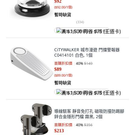
$92
(
$92.00/1個
)
暫時缺貨
(
334
)
满 $1,500 再省 $75 (王道卡)
CiTYWALKER 城市漫遊 門擋警報器
C0414101 白色, 1個
首購折扣價
40
%
$149
$89
(
$89.00/1個
)
暫時缺貨
满 $1,500 再省 $75 (王道卡)
導線駭客 靜音免打孔 磁吸防撞防踢腳
鋅合金隱形門檔 霧黑, 2個
首購折扣價
40
%
$356
$213