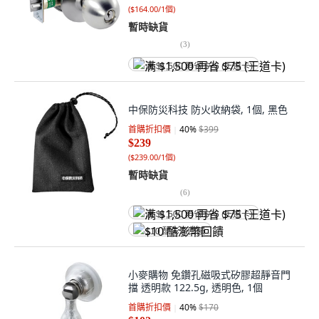
(
$164.00/1個
)
暫時缺貨
(
3
)
满 $1,500 再省 $75 (王道卡)
中保防災科技 防火收納袋, 1個, 黑色
首購折扣價
40
%
$399
$239
(
$239.00/1個
)
暫時缺貨
(
6
)
满 $1,500 再省 $75 (王道卡)
$10 酷澎幣回饋
小麥購物 免鑽孔磁吸式矽膠超靜音門
擋 透明款 122.5g, 透明色, 1個
首購折扣價
40
%
$170