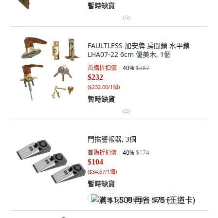
暫時缺貨
(
5
)
FAULTLESS 加安牌 房間鎖 水平鎖
LHA07-22 6cm 優美木, 1個
首購折扣價
40
%
$387
$232
(
$232.00/1個
)
暫時缺貨
(
2
)
門擋警報器, 3個
首購折扣價
40
%
$174
$104
(
$34.67/1個
)
暫時缺貨
满 $1,500 再省 $75 (王道卡)