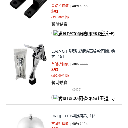
首購折扣價
40
%
$156
$93
(
$93.00/1個
)
暫時缺貨
满 $1,500 再省 $75 (王道卡)
LIVINGiF 腳踏式鍍鉻高級款門擋, 鉻
色, 1組
首購折扣價
40
%
$156
$93
(
$93.00/1個
)
暫時缺貨
(
3455
)
满 $1,500 再省 $75 (王道卡)
magpia 中型服務鈴, 1個
首購折扣價
40
%
$154