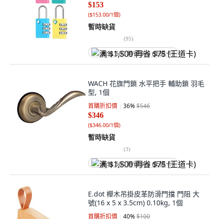
$153
(
$153.00/1個
)
暫時缺貨
(
95
)
满 $1,500 再省 $75 (王道卡)
WACH 花旗門鎖 水平把手 輔助鎖 羽毛
型, 1個
首購折扣價
36
%
$546
$346
(
$346.00/1個
)
暫時缺貨
(
3
)
满 $1,500 再省 $75 (王道卡)
E.dot 櫸木吊掛皮革防滑門擋 門阻 大
號(16 x 5 x 3.5cm) 0.10kg, 1個
首購折扣價
40
%
$100