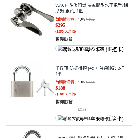
WACH 花旗門鎖 雙玄關型水平把手/輔
助鎖 銀色, 1個
首購折扣價
40
%
$493
$295
(
$295.00/1個
)
暫時缺貨
满 $1,500 再省 $75 (王道卡)
千斤頂 防鏽掛鎖 J45 + 普通鑰匙 3把,
1個
首購折扣價
40
%
$314
$188
(
$188.00/1個
)
暫時缺貨
(
219
)
满 $1,500 再省 $75 (王道卡)
comet 優質密碼掛鎖 灰色 大型, 1個