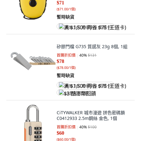
$71
(
$71.00/1個
)
暫時缺貨
满 $1,500 再省 $75 (王道卡)
矽膠門檔 G735 質感灰 23g 8個, 1組
首購折扣價
40
%
$131
$78
(
$78.00/1個
)
暫時缺貨
满 $1,500 再省 $75 (王道卡)
$3 酷澎幣回饋
CiTYWALKER 城市漫遊 拼色密碼鎖
C0412933 2.5m鋼絲 金色, 1個
首購折扣價
40
%
$100
$60
(
$60.00/1個
)