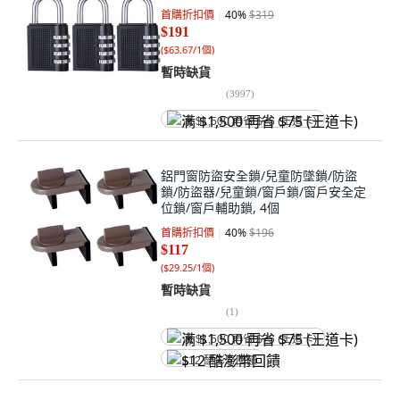
首購折扣價
40
%
$319
$191
(
$63.67/1個
)
暫時缺貨
(
3997
)
满 $1,500 再省 $75 (王道卡)
鋁門窗防盜安全鎖/兒童防墜鎖/防盜
鎖/防盜器/兒童鎖/窗戶鎖/窗戶安全定
位鎖/窗戶輔助鎖, 4個
首購折扣價
40
%
$196
$117
(
$29.25/1個
)
暫時缺貨
(
1
)
满 $1,500 再省 $75 (王道卡)
$12 酷澎幣回饋