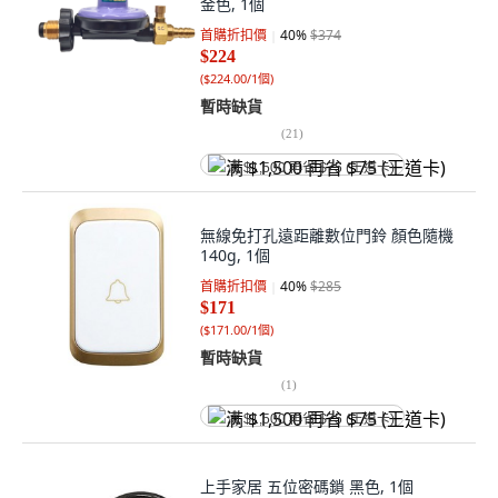
金色, 1個
首購折扣價
40
%
$374
$224
(
$224.00/1個
)
暫時缺貨
(
21
)
满 $1,500 再省 $75 (王道卡)
無線免打孔遠距離數位門鈴 顏色隨機
140g, 1個
首購折扣價
40
%
$285
$171
(
$171.00/1個
)
暫時缺貨
(
1
)
满 $1,500 再省 $75 (王道卡)
上手家居 五位密碼鎖 黑色, 1個