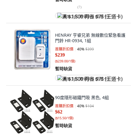
(
7
)
满 $1,500 再省 $75 (王道卡)
HENRAY 亨睿兄弟 無線數位緊急看護
門鈴 HR-0934, 1組
首購折扣價
40
%
$399
$239
(
$239.00/1個
)
暫時缺貨
满 $1,500 再省 $75 (王道卡)
90度隱形磁鐵門吸 黑色, 4組
首購折扣價
40
%
$104
$62
(
$15.50/1個
)
暫時缺貨