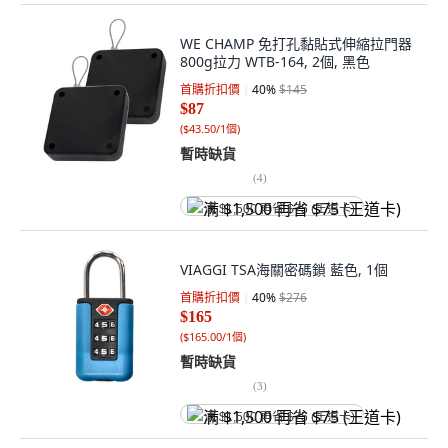
WE CHAMP 免打孔黏貼式伸縮拉門器
800g拉力 WTB-164, 2個, 黑色
首購折扣價
40
%
$145
$87
(
$43.50/1個
)
暫時缺貨
(
4
)
满 $1,500 再省 $75 (王道卡)
VIAGGI TSA海關密碼鎖 藍色, 1個
首購折扣價
40
%
$276
$165
(
$165.00/1個
)
暫時缺貨
(
3
)
满 $1,500 再省 $75 (王道卡)