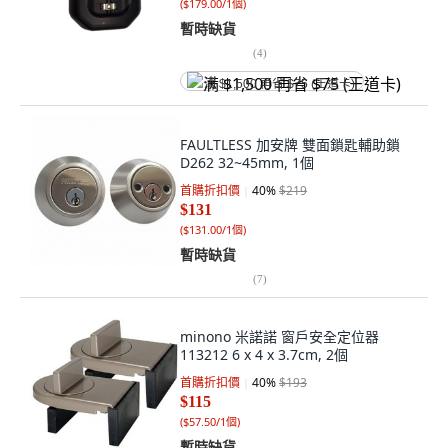
(
$179.00/1個
)
暫時缺貨
(
4
)
满 $1,500 再省 $75 (王道卡)
FAULTLESS 加安牌 雙面鎖匙輔助鎖
D262 32~45mm, 1個
首購折扣價
40
%
$219
$131
(
$131.00/1個
)
暫時缺貨
(
7
)
minono 米諾諾 窗戶安全定位器
113212 6 x 4 x 3.7cm, 2個
首購折扣價
40
%
$193
$115
(
$57.50/1個
)
暫時缺貨