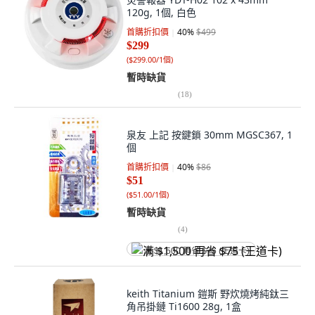
120g, 1個, 白色
首購折扣價
40
%
$499
$299
(
$299.00/1個
)
暫時缺貨
(
18
)
泉友 上記 按鍵鎖 30mm MGSC367, 1
個
首購折扣價
40
%
$86
$51
(
$51.00/1個
)
暫時缺貨
(
4
)
满 $1,500 再省 $75 (王道卡)
keith Titanium 鎧斯 野炊燒烤純鈦三
角吊掛鏈 Ti1600 28g, 1盒