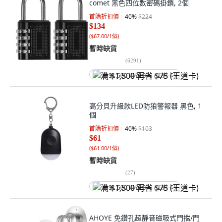
comet 黑色四位數密碼掛鎖, 2個
首購折扣價
40
%
$224
$134
(
$67.00/1個
)
暫時缺貨
(
6291
)
满 $1,500 再省 $75 (王道卡)
高分貝升級款LED防狼警報器 黑色, 1
個
首購折扣價
40
%
$103
$61
(
$61.00/1個
)
暫時缺貨
(
27
)
满 $1,500 再省 $75 (王道卡)
AHOYE 免鑽孔超靜音磁吸式門擋/門