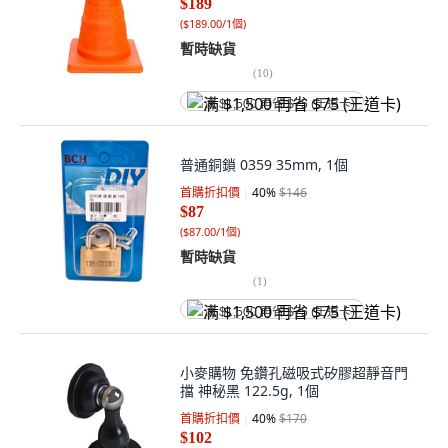
$189
(
$189.00/1個
)
暫時缺貨
(
10
)
满 $1,500 再省 $75 (王道卡)
普通銅鎖 0359 35mm, 1個
首購折扣價
40
%
$146
$87
(
$87.00/1個
)
暫時缺貨
(
1
)
满 $1,500 再省 $75 (王道卡)
小麥購物 免鑽孔磁吸式矽膠超靜音門
擋 神秘黑 122.5g, 1個
首購折扣價
40
%
$170
$102