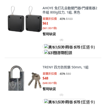
AHOYE 免打孔自動關門器/門緩衝器2
件組 800g拉力, 1組, 黑色
首購折扣價
40
%
$103
$61
(
$61.00/1個
)
暫時缺貨
(
4
)
满 $1,500 再省 $75 (王道卡)
$3 酷澎幣回饋
TRENY 四方防剪鎖 50mm, 1組
首購折扣價
40
%
$80
$48
(
$48.00/1個
)
暫時缺貨
(
1
)
满 $1,500 再省 $75 (王道卡)