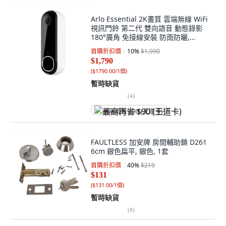
Arlo Essential 2K畫質 雲端無線 WiFi
視訊門鈴 第二代 雙向語音 動態錄影
180°廣角 免接線安裝 防雨防曬,
AVD4001, 1個
首購折扣價
10
%
$1,990
$1,790
(
$1790.00/1個
)
暫時缺貨
(
4
)
最高再省 $90 (王道卡)
FAULTLESS 加安牌 房間輔助鎖 D261
6cm 銀色扁平, 銀色, 1套
首購折扣價
40
%
$219
$131
(
$131.00/1個
)
暫時缺貨
(
8
)