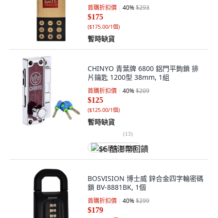
首購折扣價
40
%
$293
$175
(
$175.00/1個
)
暫時缺貨
CHINYO 青葉牌 6800 鋁門平鉤鎖 排
片鑰匙 1200型 38mm, 1組
首購折扣價
40
%
$209
$125
(
$125.00/1個
)
暫時缺貨
(
13
)
$6 酷澎幣回饋
BOSVISION 博士威 鋅合金四字輪密碼
鎖 BV-8881BK, 1個
首購折扣價
40
%
$299
$179