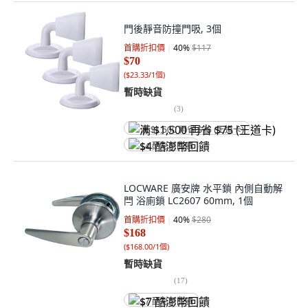
門後靜音防撞門吸, 3個
首購折扣價
40
%
$117
$70
(
$23.33/1個
)
暫時缺貨
(
3
)
满 $1,500 再省 $75 (王道卡)
$4 酷澎幣回饋
LOCWARE 廣安牌 水平鎖 內側自動解
閂 浴廁鎖 LC2607 60mm, 1個
首購折扣價
40
%
$280
$168
(
$168.00/1個
)
暫時缺貨
(
17
)
$7 酷澎幣回饋