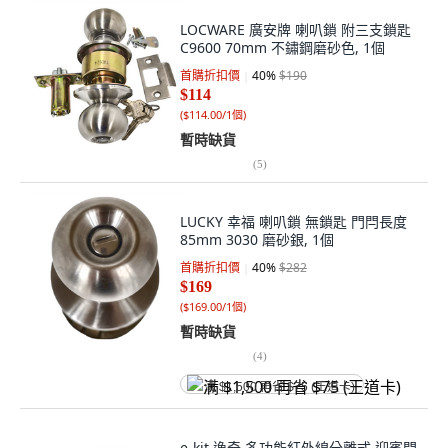
LOCWARE 廣安牌 喇叭鎖 附三支鎖匙
C9600 70mm 不鏽鋼磨砂色, 1個
首購折扣價
40
%
$190
$114
(
$114.00/1個
)
暫時缺貨
(
5
)
LUCKY 幸福 喇叭鎖 無鎖匙 門閂長度
85mm 3030 磨砂銀, 1個
首購折扣價
40
%
$282
$169
(
$169.00/1個
)
暫時缺貨
(
4
)
满 $1,500 再省 $75 (王道卡)
e-kit 逸奇 多功能紅外線分離式 迎賓門