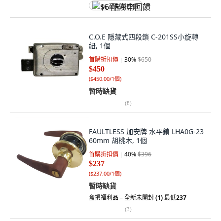
$6 酷澎幣回饋
C.O.E 隱藏式四段鎖 C-201SS小旋轉
紐, 1個
首購折扣價
30
%
$650
$450
(
$450.00/1個
)
暫時缺貨
(
8
)
FAULTLESS 加安牌 水平鎖 LHA0G-23
60mm 胡桃木, 1個
首購折扣價
40
%
$396
$237
(
$237.00/1個
)
暫時缺貨
盒損福利品 – 全新未開封
(1)
最低
237
(
3
)