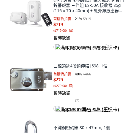
鈴警報器 三件組 ES-50A 接收器 85g
(116 x 70 x 40mm) + 紅外線感應器
60g (80 x 42 x 73mm) + 遙控器 19g
首購折扣價
21
%
$919
(60 x 30 x 13mm), 1組
$719
(
$719.00/1個
)
暫時缺貨
满 $1,500 再省 $75 (王道卡)
曲線鎖匙4段鎖伸縮 J698, 1個
首購折扣價
40
%
$466
$279
(
$279.00/1個
)
暫時缺貨
(
7
)
满 $1,500 再省 $75 (王道卡)
不鏽鋼密碼鎖 80 x 47mm, 1個