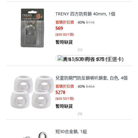
TRENY 四方防剪鎖 40mm, 1個
首購折扣價
40
%
$116
$69
(
$69.00/1個
)
暫時缺貨
(
1
)
满 $1,500 再省 $75 (王道卡)
兒童防開門防反鎖喇叭鎖套, 白色, 4個
首購折扣價
40
%
$464
$278
(
$69.50/1個
)
暫時缺貨
(
5
)
短30合金鎖, 1組