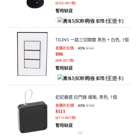
(
$102.00/1個
)
暫時缺貨
满 $1,500 再省 $75 (王道卡)
TILINS 一路三切開關 黑色 + 白色, 1個
首購折扣價
40
%
$161
$96
(
$96.00/1個
)
暫時缺貨
满 $1,500 再省 $75 (王道卡)
妃妃嚴選 拉門器 緩衝, 黑色, 1個
首購折扣價
40
%
$189
$113
(
$113.00/1個
)
暫時缺貨
(
5
)