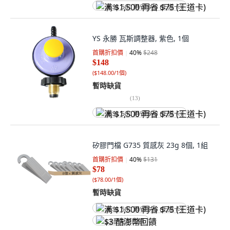
满 $1,500 再省 $75 (王道卡)
YS 永勝 瓦斯調整器, 紫色, 1個
首購折扣價
40
%
$248
$148
(
$148.00/1個
)
暫時缺貨
(
13
)
满 $1,500 再省 $75 (王道卡)
矽膠門檔 G735 質感灰 23g 8個, 1組
首購折扣價
40
%
$131
$78
(
$78.00/1個
)
暫時缺貨
满 $1,500 再省 $75 (王道卡)
$3 酷澎幣回饋