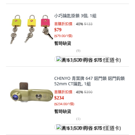
小巧鑰匙掛鎖 3個, 1組
首購折扣價
40
%
$133
$79
(
$79.00/1個
)
暫時缺貨
(
9
)
满 $1,500 再省 $75 (王道卡)
CHINYO 青葉牌 647 鋁門鎖 鋁門鈎鎖
52mm CT鑰匙, 1組
首購折扣價
40
%
$390
$234
(
$234.00/1個
)
暫時缺貨
(
1
)
满 $1,500 再省 $75 (王道卡)