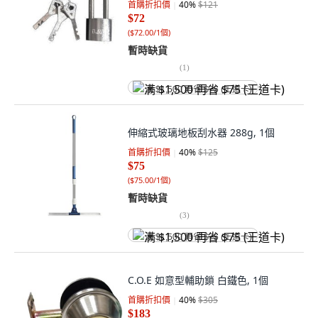
首購折扣價
40
%
$121
$72
(
$72.00/1個
)
暫時缺貨
(
1
)
满 $1,500 再省 $75 (王道卡)
伸縮式玻璃地板刮水器 288g, 1個
首購折扣價
40
%
$125
$75
(
$75.00/1個
)
暫時缺貨
(
3
)
满 $1,500 再省 $75 (王道卡)
C.O.E 如意型輔助鎖 白鐵色, 1個
首購折扣價
40
%
$305
$183