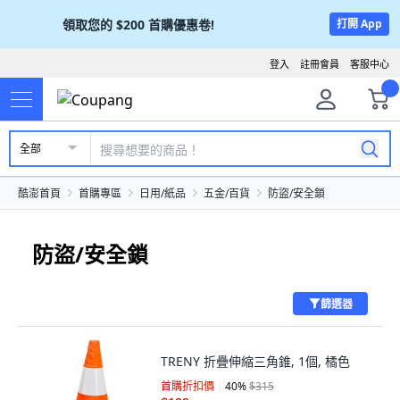
領取您的
$200
首購優惠卷!
打開 App
登入
註冊會員
客服中心
全部
酷澎首頁
首購專區
日用/紙品
五金/百貨
防盜/安全鎖
防盜/安全鎖
篩選器
TRENY 折疊伸縮三角錐, 1個, 橘色
首購折扣價
40
%
$315