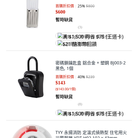
首購折扣價
25
%
$800
$600
暫時缺貨
(
3
)
满 $1,500 再省 $75 (王道卡)
$21 酷澎幣回饋
密碼鎖鑰匙盒 鋁合金 + 塑鋼 BJ003-2
黑色, 1個
首購折扣價
40
%
$239
$143
(
$143.00/1個
)
暫時缺貨
(
8
)
满 $1,500 再省 $75 (王道卡)
TYY 永揚消防 定溫式偵熱型 住宅用火
災警報器 YDT-H02 102 x 43mm