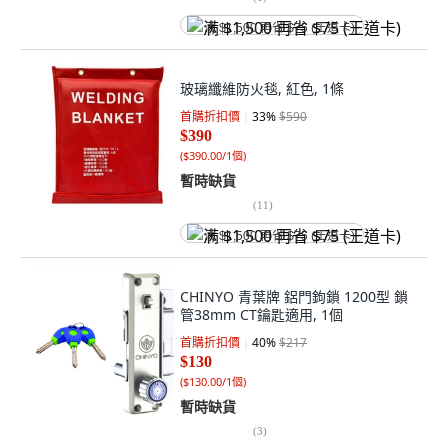
满 $1,500 再省 $75 (王道卡)
玻璃纖維防火毯, 紅色, 1條
首購折扣價
33
%
$590
$390
(
$390.00/1個
)
暫時缺貨
(
11
)
满 $1,500 再省 $75 (王道卡)
CHINYO 青葉牌 鋁門鉤鎖 1200型 鎖
管38mm CT鑰匙適用, 1個
首購折扣價
40
%
$217
$130
(
$130.00/1個
)
暫時缺貨
(
3
)