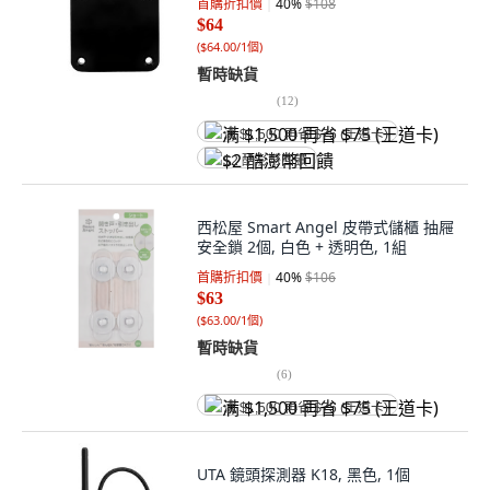
首購折扣價
40
%
$108
$64
(
$64.00/1個
)
暫時缺貨
(
12
)
满 $1,500 再省 $75 (王道卡)
$2 酷澎幣回饋
西松屋 Smart Angel 皮帶式儲櫃 抽屜
安全鎖 2個, 白色 + 透明色, 1組
首購折扣價
40
%
$106
$63
(
$63.00/1個
)
暫時缺貨
(
6
)
满 $1,500 再省 $75 (王道卡)
UTA 鏡頭探測器 K18, 黑色, 1個