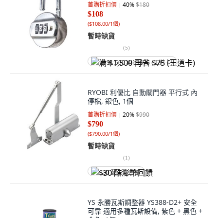
首購折扣價
40
%
$180
$108
(
$108.00/1個
)
暫時缺貨
(
5
)
满 $1,500 再省 $75 (王道卡)
RYOBI 利優比 自動關門器 平行式 內
停檔, 銀色, 1個
首購折扣價
20
%
$990
$790
(
$790.00/1個
)
暫時缺貨
(
1
)
$30 酷澎幣回饋
YS 永勝瓦斯調整器 YS388-D2+ 安全
可靠 適用多種瓦斯設備, 紫色 + 黑色 +