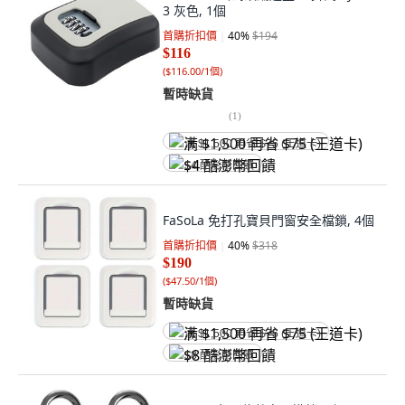
3 灰色, 1個
首購折扣價
40
%
$194
$116
(
$116.00/1個
)
暫時缺貨
(
1
)
满 $1,500 再省 $75 (王道卡)
$4 酷澎幣回饋
FaSoLa 免打孔寶貝門窗安全檔鎖, 4個
首購折扣價
40
%
$318
$190
(
$47.50/1個
)
暫時缺貨
满 $1,500 再省 $75 (王道卡)
$8 酷澎幣回饋