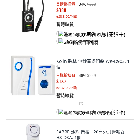
首購折扣價
34
%
$588
$388
(
$388.00/1個
)
暫時缺貨
满 $1,500 再省 $75 (王道卡)
$36 酷澎幣回饋
Kolin 歌林 無線音樂門鈴 WK-D903, 1
個
首購折扣價
40
%
$229
$137
(
$137.00/1個
)
暫時缺貨
(
2
)
满 $1,500 再省 $75 (王道卡)
SABRE 沙豹 門擋 120高分貝警報器
HS-DSA, 1個