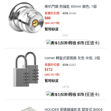
喇叭門鎖 附鑰匙 60mm 銀色, 1個
首購折扣價
40
%
$100
$60
(
$60.00/1個
)
暫時缺貨
(
15
)
满 $1,500 再省 $75 (王道卡)
comet 轉盤式密碼鎖 灰色 中型, 2個
首購折扣價
40
%
$287
$172
(
$86.00/1個
)
暫時缺貨
(
474
)
满 $1,500 再省 $75 (王道卡)
HOUDER 密碼鎖鑰匙盒 壁掛式 BJ003-